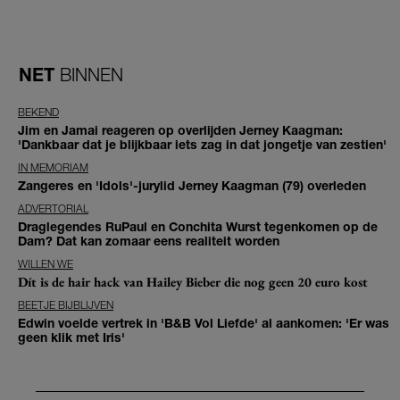
NET
BINNEN
BEKEND
Jim en Jamai reageren op overlijden Jerney Kaagman:
'Dankbaar dat je blijkbaar iets zag in dat jongetje van zestien'
IN MEMORIAM
Zangeres en 'Idols'-jurylid Jerney Kaagman (79) overleden
ADVERTORIAL
Draglegendes RuPaul en Conchita Wurst tegenkomen op de
Dam? Dat kan zomaar eens realiteit worden
WILLEN WE
Dít is de hair hack van Hailey Bieber die nog geen 20 euro kost
BEETJE BIJBLIJVEN
Edwin voelde vertrek in 'B&B Vol Liefde' al aankomen: 'Er was
geen klik met Iris'