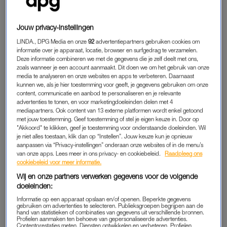
Amalia was aanwezig bij de
3×3-basketbalfinale
op het Place
Jouw privacy-instellingen
de la Concorde, een atletiekonderdeel bij Stade de France in
LINDA., DPG Media en onze
92
advertentiepartners gebruiken cookies om
Saint-Denis én bij de individuele show jumping kwalificatie bij
informatie over je apparaat, locatie, browser en surfgedrag te verzamelen.
Château de Versailles. Zelf kan ze ook behoorlijk goed
Deze informatie combineren we met de gegevens die je zelf deelt met ons,
zoals wanneer je een account aanmaakt. Dit doen we om het gebruik van onze
paardrijden, dat verklaart wellicht waarom ze dit onderdeel
media te analyseren en onze websites en apps te verbeteren. Daarnaast
niet wilde missen.
kunnen we, als je hier toestemming voor geeft, je gegevens gebruiken om onze
content, communicatie en aanbod te personaliseren en je relevante
advertenties te tonen, en voor marketingdoeleinden delen met 4
Tekst gaat verder onder het bericht.
mediapartners. Ook content van 13 externe platformen wordt enkel getoond
met jouw toestemming. Geef toestemming of stel je eigen keuze in. Door op
"Akkoord" te klikken, geef je toestemming voor onderstaande doeleinden. Wil
je niet alles toestaan, klik dan op “Instellen”. Jouw keuze kun je opnieuw
aanpassen via “Privacy-instellingen” onderaan onze websites of in de menu’s
van onze apps. Lees meer in ons privacy- en cookiebeleid.
Raadpleeg ons
cookiebeleid voor meer informatie.
Wij en onze partners verwerken gegevens voor de volgende
doeleinden:
Informatie op een apparaat opslaan en/of openen. Beperkte gegevens
gebruiken om advertenties te selecteren. Publieksgroepen begrijpen aan de
hand van statistieken of combinaties van gegevens uit verschillende bronnen.
Profielen aanmaken ten behoeve van gepersonaliseerde advertenties.
Contentprestaties meten. Diensten ontwikkelen en verbeteren. Profielen