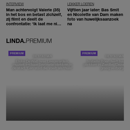
INTERVIEW
LEKKER LOEREN
Man achtervolgt Valerie (35)
Vijftien jaar later: Bas Smit
in het bos en betast zichzelf,
en Nicolette van Dam maken
zij filmt en deelt de
foto van huwelijksaanzoek
confrontatie: 'Ik laat me niet
na
tegenhouden'
LINDA.
PREMIUM
DE STAD VAN
DE STAD VAN
Elske DeWall over Leeuwarden,
Isabelle Boer deelt haar f
muziek en haar favoriete plekken in
plekken in Zwolle: 'Deze pl
de stad: 'Een stad die voelt als thuis'
graag verborgen'