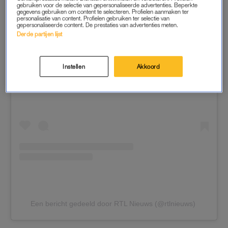
gebruiken voor de selectie van gepersonaliseerde advertenties. Beperkte
gegevens gebruiken om content te selecteren. Profielen aanmaken ter
personalisatie van content. Profielen gebruiken ter selectie van
gepersonaliseerde content. De prestaties van advertenties meten.
Derde partijen lijst
Dit bericht op Instagram bekijken
Instellen
Akkoord
Een bericht gedeeld door RTL Nieuws (@rtlnieuws)