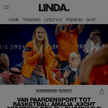
HOME
HOME
TRENDING
TRENDING
LIFESTYLE
LIFESTYLE
PREMIUM
PREMIUM
SHOP
SHOP
KONINGSHUIS
|
ROYALTY
VAN PAARDENSPORT TOT
BASKETBAL: AMALIA JUICHT