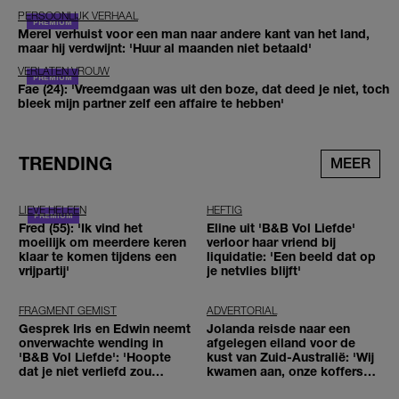
PERSOONLIJK VERHAAL
Merel verhuist voor een man naar andere kant van het land,
maar hij verdwijnt: 'Huur al maanden niet betaald'
VERLATEN VROUW
Fae (24): 'Vreemdgaan was uit den boze, dat deed je niet, toch
bleek mijn partner zelf een affaire te hebben'
TRENDING
MEER
LIEVE HELEEN
HEFTIG
Fred (55): 'Ik vind het
Eline uit 'B&B Vol Liefde'
moeilijk om meerdere keren
verloor haar vriend bij
klaar te komen tijdens een
liquidatie: 'Een beeld dat op
vrijpartij'
je netvlies blijft'
FRAGMENT GEMIST
ADVERTORIAL
Gesprek Iris en Edwin neemt
Jolanda reisde naar een
onverwachte wending in
afgelegen eiland voor de
'B&B Vol Liefde': 'Hoopte
kust van Zuid-Australië: 'Wij
dat je niet verliefd zou
kwamen aan, onze koffers
worden'
niet'