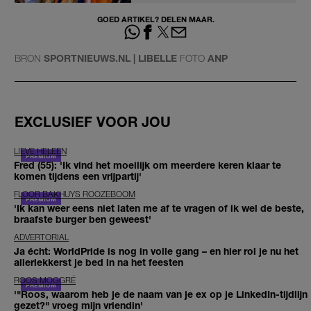
GOED ARTIKEL? DELEN MAAR.
BRON
SPORTNIEUWS.NL | LIBELLE
FOTO
ANP
EXCLUSIEF VOOR JOU
LIEVE HELEEN
Fred (55): 'Ik vind het moeilijk om meerdere keren klaar te
komen tijdens een vrijpartij'
FLOOR BAKHUYS ROOZEBOOM
'Ik kan weer eens niet laten me af te vragen of ik wel de beste,
braafste burger ben geweest'
ADVERTORIAL
Ja écht: WorldPride is nog in volle gang – en hier rol je nu het
allerlekkerst je bed in na het feesten
ROOS MOGGRÉ
'"Roos, waarom heb je de naam van je ex op je LinkedIn-tijdlijn
gezet?" vroeg mijn vriendin'