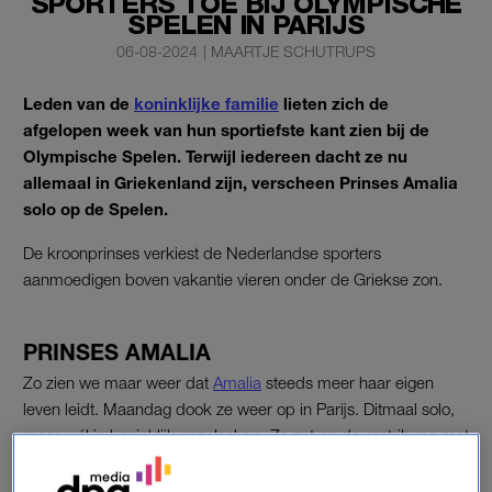
SPORTERS TOE BIJ OLYMPISCHE
SPELEN IN PARIJS
06-08-2024
|
MAARTJE SCHUTRUPS
Leden van de
koninklijke familie
lieten zich de
afgelopen week van hun sportiefste kant zien bij de
Olympische Spelen. Terwijl iedereen dacht ze nu
allemaal in Griekenland zijn, verscheen Prinses Amalia
solo op de Spelen.
De kroonprinses verkiest de Nederlandse sporters
aanmoedigen boven vakantie vieren onder de Griekse zon.
PRINSES AMALIA
Zo zien we maar weer dat
Amalia
steeds meer haar eigen
leven leidt. Maandag dook ze weer op in Parijs. Ditmaal solo,
maar wél in koninklijk gezelschap. Ze zat op de eretribune met
de koning en koningin van Zweden, groothertog Henri van
Luxemburg en Koning Felipe van Spanje.