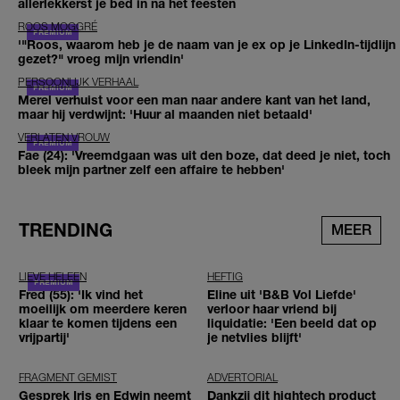
allerlekkerst je bed in na het feesten
ROOS MOGGRÉ
'"Roos, waarom heb je de naam van je ex op je LinkedIn-tijdlijn
gezet?" vroeg mijn vriendin'
PERSOONLIJK VERHAAL
Merel verhuist voor een man naar andere kant van het land,
maar hij verdwijnt: 'Huur al maanden niet betaald'
VERLATEN VROUW
Fae (24): 'Vreemdgaan was uit den boze, dat deed je niet, toch
bleek mijn partner zelf een affaire te hebben'
TRENDING
MEER
LIEVE HELEEN
HEFTIG
Fred (55): 'Ik vind het
Eline uit 'B&B Vol Liefde'
moeilijk om meerdere keren
verloor haar vriend bij
klaar te komen tijdens een
liquidatie: 'Een beeld dat op
vrijpartij'
je netvlies blijft'
FRAGMENT GEMIST
ADVERTORIAL
Gesprek Iris en Edwin neemt
Dankzij dit hightech product