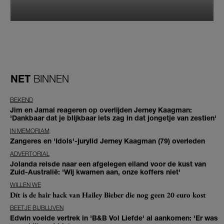
NET
BINNEN
BEKEND
Jim en Jamai reageren op overlijden Jerney Kaagman:
'Dankbaar dat je blijkbaar iets zag in dat jongetje van zestien'
IN MEMORIAM
Zangeres en 'Idols'-jurylid Jerney Kaagman (79) overleden
ADVERTORIAL
Jolanda reisde naar een afgelegen eiland voor de kust van
Zuid-Australië: 'Wij kwamen aan, onze koffers niet'
WILLEN WE
Dít is de hair hack van Hailey Bieber die nog geen 20 euro kost
BEETJE BIJBLIJVEN
Edwin voelde vertrek in 'B&B Vol Liefde' al aankomen: 'Er was