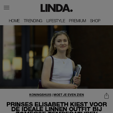
HOME
HOME
TRENDING
TRENDING
LIFESTYLE
LIFESTYLE
PREMIUM
PREMIUM
SHOP
SHOP
KONINGSHUIS
|
MOET JE EVEN ZIEN
PRINSES ELISABETH KIEST VOOR
DÉ IDEALE LINNEN OUTFIT BIJ