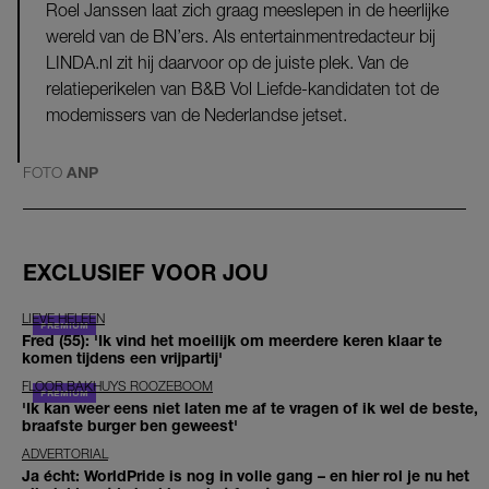
Roel Janssen laat zich graag meeslepen in de heerlijke
wereld van de BN’ers. Als entertainmentredacteur bij
LINDA.nl zit hij daarvoor op de juiste plek. Van de
relatieperikelen van B&B Vol Liefde-kandidaten tot de
modemissers van de Nederlandse jetset.
FOTO
ANP
EXCLUSIEF VOOR JOU
LIEVE HELEEN
Fred (55): 'Ik vind het moeilijk om meerdere keren klaar te
komen tijdens een vrijpartij'
FLOOR BAKHUYS ROOZEBOOM
'Ik kan weer eens niet laten me af te vragen of ik wel de beste,
braafste burger ben geweest'
ADVERTORIAL
Ja écht: WorldPride is nog in volle gang – en hier rol je nu het