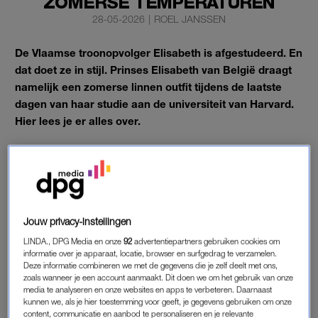
ZOMERSE TEMPERATUREN
28-05-2026
|
ROEL JANSSEN
De Vlaamse troonopvolger Elisabeth is afgestudeerd. En
dat doet ze in stijl. Prinses Elisabeth van België draagt
namelijk een zomerse linnen outfit tijdens de laatste
dagen van haar studie aan de universiteit van Harvard.
Hier lees je er alles over.
Ook haar ouders zijn aanwezig op de universiteit.
PRINSES ELISABETH DRAAGT LINNEN
OUTFIT
Jouw privacy-instellingen
Prinses Elisabeth, de oudste dochter van koning Filip en
LINDA., DPG Media en onze
92
advertentiepartners gebruiken cookies om
koningin Mathilde van België, studeerde twee jaar Public
informatie over je apparaat, locatie, browser en surfgedrag te verzamelen.
Policy aan de Amerikaanse universiteit Harvard. Dat was nog
Deze informatie combineren we met de gegevens die je zelf deelt met ons,
zoals wanneer je een account aanmaakt. Dit doen we om het gebruik van onze
best spannend nadat president Trump afgelopen zomer
media te analyseren en onze websites en apps te verbeteren. Daarnaast
plannen maakte
om buitenlandse studenten van Amerikaanse
kunnen we, als je hier toestemming voor geeft, je gegevens gebruiken om onze
content, communicatie en aanbod te personaliseren en je relevante
scholen te weren
. Gelukkig liep het niet zo’n vaart en kon