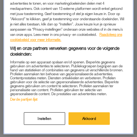
advertenties te tonen, en voor marketingdoeleinden delen met 4
Elisabeth blijven studeren in de Verenigde Staten.
mediapartners. Ook content van 13 externe platformen wordt enkel getoond
met jouw toestemming. Geef toestemming of stel je eigen keuze in. Door op
"Akkoord" te klikken, geef je toestemming voor onderstaande doeleinden. Wil
En nu loopt dat dus op z’n einde. Donderdag heeft prinses
je niet alles toestaan, klik dan op “Instellen”. Jouw keuze kun je opnieuw
Elisabeth haar diploma in ontvangst genomen. Eerder deze
aanpassen via “Privacy-instellingen” onderaan onze websites of in de menu’s
week begonnen de festiviteiten rondom de diploma-uitreiking
van onze apps. Lees meer in ons privacy- en cookiebeleid.
Raadpleeg ons
cookiebeleid voor meer informatie.
al. Zo bracht ze een bezoek aan de decaan op haar campus.
Wij en onze partners verwerken gegevens voor de volgende
En dat deed de prinses in stijl: ze droeg een tweedelig linnen
doeleinden:
pak van Reformation, dat ze combineerde met een bruine tas
Informatie op een apparaat opslaan en/of openen. Beperkte gegevens
van Isabel Marant. Perfect voor de warme tijd van het jaar,
gebruiken om advertenties te selecteren. Publieksgroepen begrijpen aan de
hand van statistieken of combinaties van gegevens uit verschillende bronnen.
want ook in de Amerikaanse universiteitsstad Cambridge
Profielen aanmaken ten behoeve van gepersonaliseerde advertenties.
Contentprestaties meten. Diensten ontwikkelen en verbeteren. Profielen
(Massachusetts) tikt de thermometer ruim de 20 graden aan.
gebruiken voor de selectie van gepersonaliseerde advertenties. Beperkte
gegevens gebruiken om content te selecteren. Profielen aanmaken ter
personalisatie van content. Profielen gebruiken ter selectie van
gepersonaliseerde content. De prestaties van advertenties meten.
KONINGIN MATHILDE EN FILIP WAREN
Derde partijen lijst
ERBIJ
Haar ouders,
koningin Mathilde
en koning Filip, waren naar de
Instellen
Akkoord
Verenigde Staten gekomen om de diploma-uitreiking van hun
oudste dochter bij te wonen.