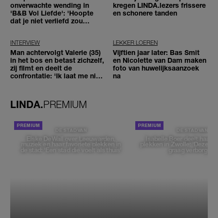
onverwachte wending in
kregen LINDA.lezers frissere
'B&B Vol Liefde': 'Hoopte
en schonere tanden
dat je niet verliefd zou
worden'
INTERVIEW
LEKKER LOEREN
Man achtervolgt Valerie (35)
Vijftien jaar later: Bas Smit
in het bos en betast zichzelf,
en Nicolette van Dam maken
zij filmt en deelt de
foto van huwelijksaanzoek
confrontatie: 'Ik laat me niet
na
tegenhouden'
LINDA.
PREMIUM
DE STAD VAN
DE STAD VAN
Elske DeWall over Leeuwarden,
Isabelle Boer deelt haar f
muziek en haar favoriete plekken in
plekken in Zwolle: 'Deze pl
de stad: 'Een stad die voelt als thuis'
graag verborgen'