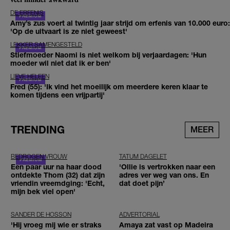
DE ERFENIS
Amy’s zus voert al twintig jaar strijd om erfenis van 10.000 euro:
'Op de uitvaart is ze niet geweest'
LEKKER SAMENGESTELD
Stiefmoeder Naomi is niet welkom bij verjaardagen: 'Hun
moeder wil niet dat ik er ben'
LIEVE HELEEN
Fred (55): 'Ik vind het moeilijk om meerdere keren klaar te
komen tijdens een vrijpartij'
TRENDING
MEER
BEDROGEN VROUW
TATUM DAGELET
Een paar uur na haar dood
'Ollie is vertrokken naar een
ontdekte Thom (32) dat zijn
adres ver weg van ons. En
vriendin vreemdging: 'Echt,
dat doet pijn’
mijn bek viel open'
SANDER DE HOSSON
ADVERTORIAL
'Hij vroeg mij wie er straks
Amaya zat vast op Madeira