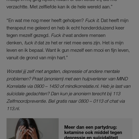
verzachtte. Met zelfliefde kan ik de hele wereld aan.”
“En wat me nog meer heeft geholpen?
Fuck it
. Dat heeft mijn
therapeut me geleerd en heb ik echt honderdduizend keer
tegen mezelf gezegd.
Fuck it
wat andere mensen
denken,
fuck it
dat ze het er niet mee eens zijn. Het is mijn
leven en ik bepaal. Want ik gun mezelf een mooi en fijn leven,
vanuit de grond van mijn hart.”
Worstel jij zelf met angsten, depressie of andere mentale
problemen? Praat (anoniem) met een hulpverlener van MIND
Korrelatie via 0900 – 1450 of mindkorrelatie.nl. Heb je last van
suïcidale gedachten? Dan kun je anoniem terecht bij 113
Zelfmoordpreventie. Bel gratis naar 0800 – 0113 of chat via
113.nl.
Meer dan een partydrug:
ketamine ook middel tegen
depressie en suïcidaliteit