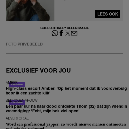
LEES OOK
GOED ARTIKEL? DELEN MAAR.
FOTO
PRIVÉBEELD
EXCLUSIEF VOOR JOU
AMBER
High-class escort Amber: ‘Op het moment dat ik vooroverbuig
hoor ik een zachte klik’
BEDROGEN VROUW
Een paar uur na haar dood ontdekte Thom (32) dat zijn vriendin
vreemdging: 'Echt, mijn bek viel open'
ADVERTORIAL
Word een professional yapper: zó wordt nieuwe mensen ontmoeten
veel minder awkward