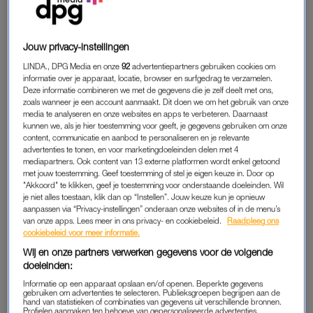
leven tot dan toe deed overlopen.”
“Er zat altijd al een klein meisje in mij dat zich nooit gezien
Jouw privacy-instellingen
heeft gevoeld”, verklaart ze. “Dat ik ook me ook niet gezien
voelde door mijn ex-vriend, triggerde dat. Ik voelde al wel
LINDA., DPG Media en onze
92
advertentiepartners gebruiken cookies om
informatie over je apparaat, locatie, browser en surfgedrag te verzamelen.
eerder dat het de verkeerde kant op ging, maar toen stortte ik
Deze informatie combineren we met de gegevens die je zelf deelt met ons,
in. Ik kreeg een depressie,
burn-out
en later ook
zoals wanneer je een account aanmaakt. Dit doen we om het gebruik van onze
alcoholproblemen om mijn gevoelens te vergeten.”
media te analyseren en onze websites en apps te verbeteren. Daarnaast
kunnen we, als je hier toestemming voor geeft, je gegevens gebruiken om onze
content, communicatie en aanbod te personaliseren en je relevante
advertenties te tonen, en voor marketingdoeleinden delen met 4
Miss Montreal herkende
mediapartners. Ook content van 13 externe platformen wordt enkel getoond
zichzelf niet meer tijdens burn-
met jouw toestemming. Geef toestemming of stel je eigen keuze in. Door op
out: 'Alleen maar gehuild en
"Akkoord" te klikken, geef je toestemming voor onderstaande doeleinden. Wil
gekotst'
je niet alles toestaan, klik dan op “Instellen”. Jouw keuze kun je opnieuw
aanpassen via “Privacy-instellingen” onderaan onze websites of in de menu’s
LEES OOK
van onze apps. Lees meer in ons privacy- en cookiebeleid.
Raadpleeg ons
cookiebeleid voor meer informatie.
Wij en onze partners verwerken gegevens voor de volgende
doeleinden:
DEPRESSIEVE PSYCHOLOOG
Informatie op een apparaat opslaan en/of openen. Beperkte gegevens
Haar depressie lijkt andere mensen te verbazen, vertelt de
gebruiken om advertenties te selecteren. Publieksgroepen begrijpen aan de
hand van statistieken of combinaties van gegevens uit verschillende bronnen.
oud-GZ-psycholoog. “Mensen in mijn omgeving zeiden: ‘Hè,
Profielen aanmaken ten behoeve van gepersonaliseerde advertenties.