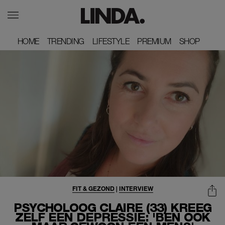
HOME
HOME
TRENDING
TRENDING
LIFESTYLE
LIFESTYLE
PREMIUM
PREMIUM
SHOP
SHOP
FIT & GEZOND
|
INTERVIEW
PSYCHOLOOG CLAIRE (33) KREEG
ZELF EEN DEPRESSIE: 'BEN OOK