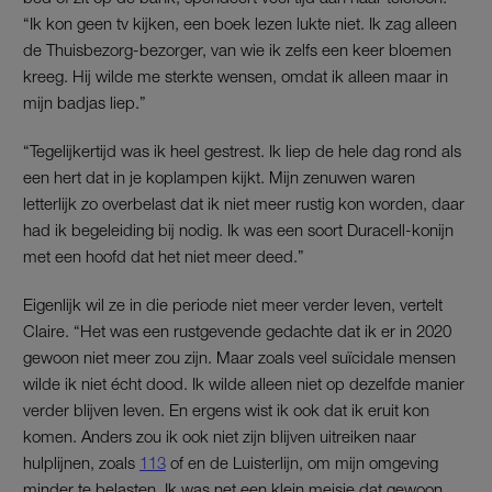
“Ik kon geen tv kijken, een boek lezen lukte niet. Ik zag alleen
de Thuisbezorg-bezorger, van wie ik zelfs een keer bloemen
kreeg. Hij wilde me sterkte wensen, omdat ik alleen maar in
mijn badjas liep.”
“Tegelijkertijd was ik heel gestrest. Ik liep de hele dag rond als
een hert dat in je koplampen kijkt. Mijn zenuwen waren
letterlijk zo overbelast dat ik niet meer rustig kon worden, daar
had ik begeleiding bij nodig. Ik was een soort Duracell-konijn
met een hoofd dat het niet meer deed.”
Eigenlijk wil ze in die periode niet meer verder leven, vertelt
Claire. “Het was een rustgevende gedachte dat ik er in 2020
gewoon niet meer zou zijn. Maar zoals veel suïcidale mensen
wilde ik niet écht dood. Ik wilde alleen niet op dezelfde manier
verder blijven leven. En ergens wist ik ook dat ik eruit kon
komen. Anders zou ik ook niet zijn blijven uitreiken naar
hulplijnen, zoals
113
of en de Luisterlijn, om mijn omgeving
minder te belasten. Ik was net een klein meisje dat gewoon