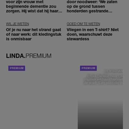
voor zijn vrouw met
door noodweer: 'We zaten
beginnende dementie zou
op de grond tussen
zorgen. Hij wist dat hij haar
honderden gestrande
zou moeten loslaten'
reizigers'
WIL JE WETEN
GOED OM TE WETEN
Of je nu naar het strand gaat
Vliegen in een T-shirt? Niet
of naar werk: dit kledingstuk
doen, waarschuwt deze
is onmisbaar
stewardess
LINDA.
PREMIUM
ACHTERGROND
DE STAD VAN
Elske DeWall over Leeu
muziek en haar favoriete p
de stad: 'Een stad die voelt 