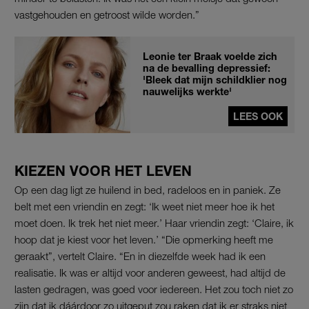
vastgehouden en getroost wilde worden.”
Leonie ter Braak voelde zich
na de bevalling depressief:
'Bleek dat mijn schildklier nog
nauwelijks werkte'
LEES OOK
KIEZEN VOOR HET LEVEN
Op een dag ligt ze huilend in bed, radeloos en in paniek. Ze
belt met een vriendin en zegt: ‘Ik weet niet meer hoe ik het
moet doen. Ik trek het niet meer.’ Haar vriendin zegt: ‘Claire, ik
hoop dat je kiest voor het leven.’ “Die opmerking heeft me
geraakt”, vertelt Claire. “En in diezelfde week had ik een
realisatie. Ik was er altijd voor anderen geweest, had altijd de
lasten gedragen, was goed voor iedereen. Het zou toch niet zo
zijn dat ik dáárdoor zo uitgeput zou raken dat ik er straks niet