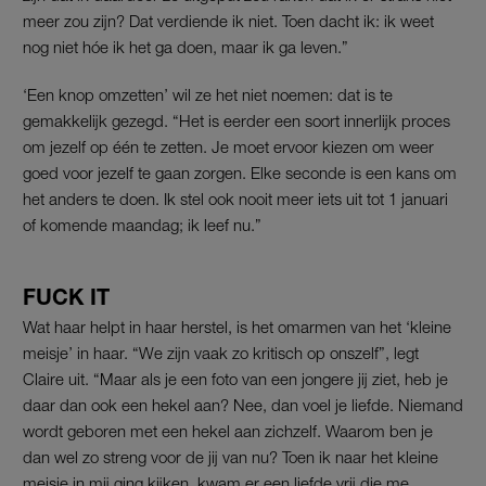
meer zou zijn? Dat verdiende ik niet. Toen dacht ik: ik weet
nog niet hóe ik het ga doen, maar ik ga leven.”
‘Een knop omzetten’ wil ze het niet noemen: dat is te
gemakkelijk gezegd. “Het is eerder een soort innerlijk proces
om jezelf op één te zetten. Je moet ervoor kiezen om weer
goed voor jezelf te gaan zorgen. Elke seconde is een kans om
het anders te doen. Ik stel ook nooit meer iets uit tot 1 januari
of komende maandag; ik leef nu.”
FUCK IT
Wat haar helpt in haar herstel, is het omarmen van het ‘kleine
meisje’ in haar. “We zijn vaak zo kritisch op onszelf”, legt
Claire uit. “Maar als je een foto van een jongere jij ziet, heb je
daar dan ook een hekel aan? Nee, dan voel je liefde. Niemand
wordt geboren met een hekel aan zichzelf. Waarom ben je
dan wel zo streng voor de jij van nu? Toen ik naar het kleine
meisje in mij ging kijken, kwam er een liefde vrij die me