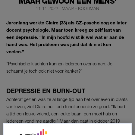
MAAR GEWOON EEN MENS'
11-11-2022
|
MAAIKE KOOIJMAN
Jarenlang werkte Claire (33) als GZ-psycholoog en later
docent psychologie. Maar toen kreeg ze zélf last van
een depressie. “In mijn hoofd wist ik wel wat er aan de
hand was. Het probleem was juist dat ik niet kon
voelen.”
“Psychische klachten kunnen iedereen overkomen. Je
schaamt je toch ook niet voor kanker?”
DEPRESSIE EN BURN-OUT
Achteraf gezien was ze al lange tijd aan het overleven in plaats
van leven, ziet Claire nu. Toch functioneerde ze goed. “Ik had
altijd een leuke vriend, een leuke baan, een mooi huis en
iedereen vond me aardig.” Maar dan gaat in oktober 2019
haar relatie uit. “Dat was de druppel die de emmer van mijn