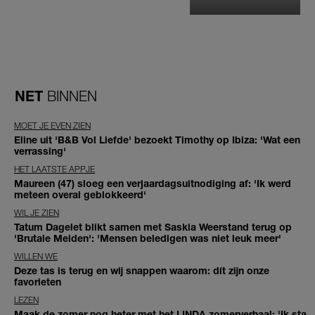
NET
BINNEN
MOET JE EVEN ZIEN
Eline uit 'B&B Vol Liefde' bezoekt Timothy op Ibiza: 'Wat een
verrassing'
HET LAATSTE APPJE
Maureen (47) sloeg een verjaardagsuitnodiging af: 'Ik werd
meteen overal geblokkeerd'
WIL JE ZIEN
Tatum Dagelet blikt samen met Saskia Weerstand terug op
'Brutale Meiden': 'Mensen beledigen was niet leuk meer'
WILLEN WE
Deze tas is terug en wij snappen waarom: dít zijn onze
favorieten
LEZEN
Maak de zomer nog heter met het LINDA.zomerverhaal: 'Ik sta