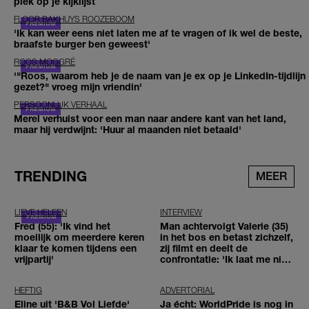
plek op je kijklijst
FLOOR BAKHUYS ROOZEBOOM
'Ik kan weer eens niet laten me af te vragen of ik wel de beste,
braafste burger ben geweest'
ROOS MOGGRÉ
'"Roos, waarom heb je de naam van je ex op je LinkedIn-tijdlijn
gezet?" vroeg mijn vriendin'
PERSOONLIJK VERHAAL
Merel verhuist voor een man naar andere kant van het land,
maar hij verdwijnt: 'Huur al maanden niet betaald'
TRENDING
MEER
LIEVE HELEEN
INTERVIEW
Fred (55): 'Ik vind het
Man achtervolgt Valerie (35)
moeilijk om meerdere keren
in het bos en betast zichzelf,
klaar te komen tijdens een
zij filmt en deelt de
vrijpartij'
confrontatie: 'Ik laat me niet
tegenhouden'
HEFTIG
ADVERTORIAL
Eline uit 'B&B Vol Liefde'
Ja écht: WorldPride is nog in