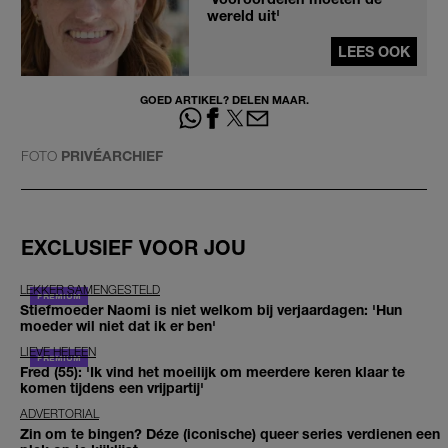
wereld uit'
LEES OOK
GOED ARTIKEL? DELEN MAAR.
FOTO
PRIVÉARCHIEF
EXCLUSIEF VOOR JOU
LEKKER SAMENGESTELD
Stiefmoeder Naomi is niet welkom bij verjaardagen: 'Hun
moeder wil niet dat ik er ben'
LIEVE HELEEN
Fred (55): 'Ik vind het moeilijk om meerdere keren klaar te
komen tijdens een vrijpartij'
ADVERTORIAL
Zin om te bingen? Déze (iconische) queer series verdienen een