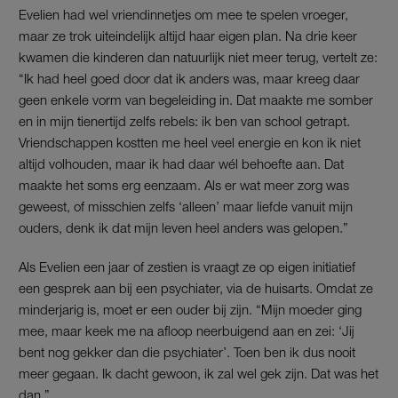
Evelien had wel vriendinnetjes om mee te spelen vroeger,
maar ze trok uiteindelijk altijd haar eigen plan. Na drie keer
kwamen die kinderen dan natuurlijk niet meer terug, vertelt ze:
“Ik had heel goed door dat ik anders was, maar kreeg daar
geen enkele vorm van begeleiding in. Dat maakte me somber
en in mijn tienertijd zelfs rebels: ik ben van school getrapt.
Vriendschappen kostten me heel veel energie en kon ik niet
altijd volhouden, maar ik had daar wél behoefte aan. Dat
maakte het soms erg eenzaam. Als er wat meer zorg was
geweest, of misschien zelfs ‘alleen’ maar liefde vanuit mijn
ouders, denk ik dat mijn leven heel anders was gelopen.”
Als Evelien een jaar of zestien is vraagt ze op eigen initiatief
een gesprek aan bij een psychiater, via de huisarts. Omdat ze
minderjarig is, moet er een ouder bij zijn. “Mijn moeder ging
mee, maar keek me na afloop neerbuigend aan en zei: ‘Jij
bent nog gekker dan die psychiater’. Toen ben ik dus nooit
meer gegaan. Ik dacht gewoon, ik zal wel gek zijn. Dat was het
dan.”