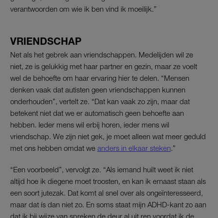
verantwoorden om wie ik ben vind ik moeilijk.”
VRIENDSCHAP
Net als het gebrek aan vriendschappen. Medelijden wil ze
niet, ze is gelukkig met haar partner en gezin, maar ze voelt
wel de behoefte om haar ervaring hier te delen. “Mensen
denken vaak dat autisten geen vriendschappen kunnen
onderhouden”, vertelt ze. “Dat kan vaak zo zijn, maar dat
betekent niet dat we er automatisch geen behoefte aan
hebben. Ieder mens wil erbij horen, ieder mens wil
vriendschap. We zijn niet gek, je moet alleen wat meer geduld
met ons hebben omdat we
anders in elkaar steken
.”
“Een voorbeeld”, vervolgt ze. “Als iemand huilt weet ik niet
altijd hoe ik diegene moet troosten, en kan ik ernaast staan als
een soort jutezak. Dat komt al snel over als ongeïnteresseerd,
maar dat ís dan niet zo. En soms staat mijn ADHD-kant zo aan
dat ik bij wijze van spreken de deur al uit ren voordat ik de