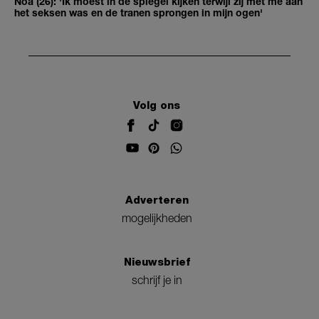
Noa (26): 'Ik moest in de spiegel kijken terwijl zij met me aan
het seksen was en de tranen sprongen in mijn ogen'
Volg ons
Adverteren
mogelijkheden
Nieuwsbrief
schrijf je in