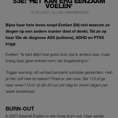
53E: 'HET KAN ERG EENZAAM
VOELEN'
13-09-2024
|
ELLEN HENSBERGEN
Bijna haar hele leven snapt Evelien (54) niet waarom ze
dingen op een andere manier doet of denkt. Tót ze op
haar 53e de diagnose ASS (autisme), ADHD en PTSS
krijgt.
Evelien: “Ik had altijd heel goed door dat ik anders was, maar
kreeg daar geen enkele vorm van begeleiding in.”
Trigger warning: dit verhaal benoemt suïcidale gedachten. Heb
je hier zelf mee te maken? Praat er dan over. Bel 113 of ga
naar www.113.nl: zij zijn 24 uur per dag en zeven dagen per
week bereikbaar.
BURN-OUT
In 2021 belandt Evelien in een forse burn-out. Haar eerste