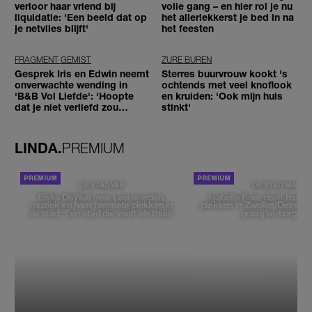
verloor haar vriend bij
volle gang – en hier rol je nu
liquidatie: 'Een beeld dat op
het allerlekkerst je bed in na
je netvlies blijft'
het feesten
FRAGMENT GEMIST
ZURE BUREN
Gesprek Iris en Edwin neemt
Sterres buurvrouw kookt 's
onverwachte wending in
ochtends met veel knoflook
'B&B Vol Liefde': 'Hoopte
en kruiden: 'Ook mijn huis
dat je niet verliefd zou
stinkt'
worden'
LINDA.
PREMIUM
DE STAD VAN
DE STAD VAN
Elske DeWall over Leeuwarden,
Isabelle Boer deelt haar f
muziek en haar favoriete plekken in
plekken in Zwolle: 'Deze pl
de stad: 'Een stad die voelt als thuis'
graag verborgen'