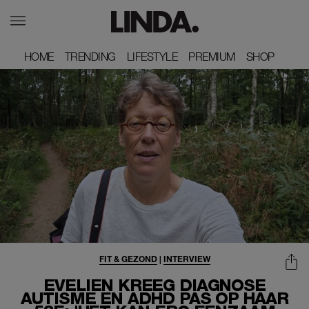
HOME
HOME
TRENDING
TRENDING
LIFESTYLE
LIFESTYLE
PREMIUM
PREMIUM
SHOP
SHOP
FIT & GEZOND
|
INTERVIEW
EVELIEN KREEG DIAGNOSE
AUTISME EN ADHD PAS OP HAAR