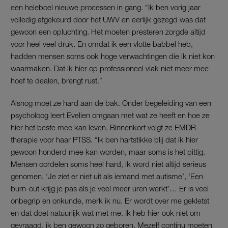
een heleboel nieuwe processen in gang. “Ik ben vorig jaar
volledig afgekeurd door het UWV en eerlijk gezegd was dat
gewoon een opluchting. Het moeten presteren zorgde altijd
voor heel veel druk. En omdat ik een vlotte babbel heb,
hadden mensen soms ook hoge verwachtingen die ik niet kon
waarmaken. Dat ik hier op professioneel vlak niet meer mee
hoef te dealen, brengt rust.”
Alsnog moet ze hard aan de bak. Onder begeleiding van een
psycholoog leert Evelien omgaan met wat ze heeft en hoe ze
hier het beste mee kan leven. Binnenkort volgt ze EMDR-
therapie voor haar PTSS. “Ik ben hartstikke blij dat ik hier
gewoon honderd mee kan worden, maar soms is het pittig.
Mensen oordelen soms heel hard, ik word niet altijd serieus
genomen. ‘Je ziet er niet uit als iemand met autisme’, ‘Een
burn-out krijg je pas als je veel meer uren werkt’… Er is veel
onbegrip en onkunde, merk ik nu. Er wordt over me gekletst
en dat doet natuurlijk wat met me. Ik heb hier ook niet om
gevraagd, ik ben gewoon zo geboren. Mezelf continu moeten