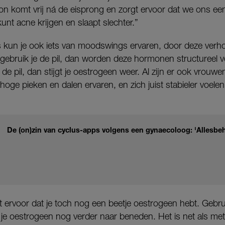
on komt vrij ná de eisprong en zorgt ervoor dat we ons ee
 kunt acne krijgen en slaapt slechter.”
clus kun je ook iets van moodswings ervaren, door deze ver
ebruik je de pil, dan worden deze hormonen structureel ve
 de pil, dan stijgt je oestrogeen weer. Al zijn er ook vrouwe
 hoge pieken en dalen ervaren, en zich juist stabieler voelen
De (on)zin van cyclus-apps volgens een gynaecoloog: 'Allesbeh
t ervoor dat je toch nog een beetje oestrogeen hebt. Gebrui
je oestrogeen nog verder naar beneden. Het is net als met 