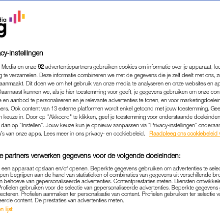
cy-instellingen
 Media en onze
92
advertentiepartners gebruiken cookies om informatie over je apparaat, lo
g te verzamelen. Deze informatie combineren we met de gegevens die je zelf deelt met ons, z
aanmaakt. Dit doen we om het gebruik van onze media te analyseren en onze websites en a
Daarnaast kunnen we, als je hier toestemming voor geeft, je gegevens gebruiken om onze con
 en aanbod te personaliseren en je relevante advertenties te tonen, en voor marketingdoele
ers. Ook content van 13 externe platformen wordt enkel getoond met jouw toestemming. Ge
gen keuze in. Door op "Akkoord" te klikken, geef je toestemming voor onderstaande doeleinden. 
k dan op “Instellen”. Jouw keuze kun je opnieuw aanpassen via “Privacy-instellingen” ondera
FIT & GEZOND
|
GOED OM TE WETEN
u’s van onze apps. Lees meer in ons privacy- en cookiebeleid.
Raadpleeg ons cookiebeleid 
WINGS, GEWICHTSTOEN
e partners verwerken gegevens voor de volgende doeleinden:
NE: 6 FEITEN EN FABELS 
p een apparaat opslaan en/of openen. Beperkte gegevens gebruiken om advertenties te sele
ANTICONCEPTIEPIL
pen begrijpen aan de hand van statistieken of combinaties van gegevens uit verschillende br
 behoeve van gepersonaliseerde advertenties. Contentprestaties meten. Diensten ontwikkel
Profielen gebruiken voor de selectie van gepersonaliseerde advertenties. Beperkte gegeven
26-09-2024
|
MICHELLE VAN DER MOLEN
lecteren. Profielen aanmaken ter personalisatie van content. Profielen gebruiken ter selectie 
eerde content. De prestaties van advertenties meten.
 lijst
ld Anticonceptiedag. Het wordt niet alleen gebruik