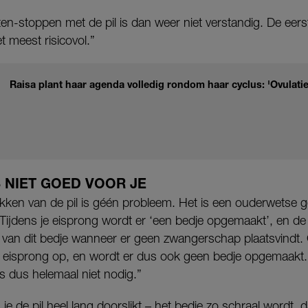
ten-stoppen met de pil is dan weer niet verstandig. De eer
et meest risicovol.”
Raisa plant haar agenda volledig rondom haar cyclus: 'Ovulati
 NIET GOED VOOR JE
likken van de pil is géén probleem. Het is een ouderwetse 
ijdens je eisprong wordt er ‘een bedje opgemaakt’, en de 
van dit bedje wanneer er geen zwangerschap plaatsvindt. G
n eisprong op, en wordt er dus ook geen bedje opgemaakt.
is dus helemaal niet nodig.”
s je de pil heel lang doorslikt – het bedje zo schraal wordt, 