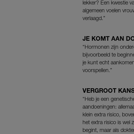
lekker? Een kwestie v
algemeen voelen vrouwe
verlaagd.”
JE KOMT AAN DO
“Hormonen zijn onderd
bijvoorbeeld te beginn
je kunt echt aankomen v
voorspellen.”
VERGROOT KAN
“Heb je een genetische
aandoeningen: allemaa
klein extra risico, bo
het extra risico is we
begint, maar als dokter