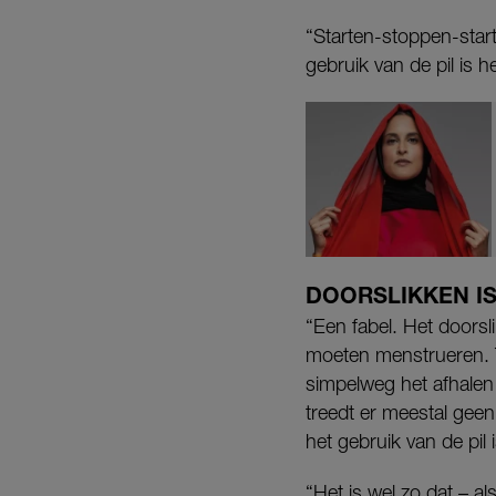
“Starten-stoppen-star
gebruik van de pil is h
DOORSLIKKEN IS
“Een fabel. Het doors
moeten menstrueren. T
simpelweg het afhalen 
treedt er meestal gee
het gebruik van de pil 
“Het is wel zo dat – al