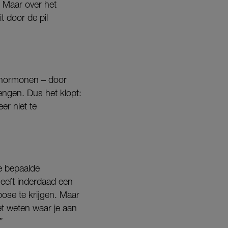
 Maar over het
t door de pil
e hormonen – door
rengen. Dus het klopt:
er niet te
je bepaalde
eeft inderdaad een
bose te krijgen. Maar
et weten waar je aan
”