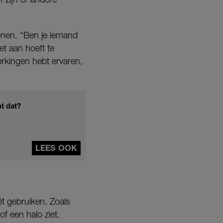
enen. “Ben je iemand
et aan hoeft te
erkingen hebt ervaren,
t dat?
LEES OOK
ét gebruiken. Zoals
of een halo ziet.