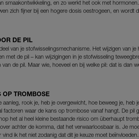
an smaakontwikkeling, en zo werkt het ook met hormonen.
n zich fijner bij een hogere dosis oestrogeen, en wordt di
OR DE PIL
eel van je stofwisselingsmechanisme. Het wijzigen van j
en met de pil – kan wijzigingen in je stofwisseling teweegb
an de pil. Maar wie, hoeveel en bij welke pil: dat is dan we
S OP TROMBOSE
 aanleg, rook je, heb je overgewicht, hoe beweeg je, heb 
l factoren waar de kans op trombose vanaf hangt. De pil g
venop het al heel kleine bestaande risico om überhaupt trom
l zover achter de komma, dat het verwaarloosbaar is. Je mo
 vind ik het niet zodanig dat dit je keuze moet beïnvloeden.