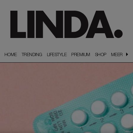
HOME
HOME
TRENDING
TRENDING
LIFESTYLE
LIFESTYLE
PREMIUM
PREMIUM
SHOP
SHOP
MEER
MEER