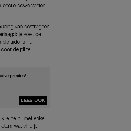
n beetje down voelen.
houding van oestrogeen
rlaagd: je voelt de
n die tijdens hun
 door de pil te
alve precies'
LEES OOK
k je de pil met enkel
eten: wat vind je