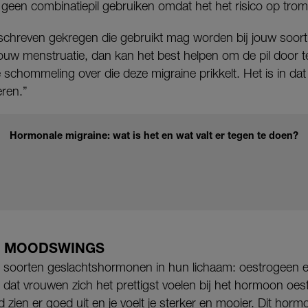
jk geen combinatiepil gebruiken omdat het het risico op tro
schreven gekregen die gebruikt mag worden bij jouw soort m
 jouw menstruatie, dan kan het best helpen om de pil door te
schommeling over die deze migraine prikkelt. Het is in dat
ren.”
Hormonale migraine: wat is het en wat valt er tegen te doen?
R MOODSWINGS
soorten geslachtshormonen in hun lichaam: oestrogeen e
 dat vrouwen zich het prettigst voelen bij het hormoon oe
uid zien er goed uit en je voelt je sterker en mooier. Dit ho