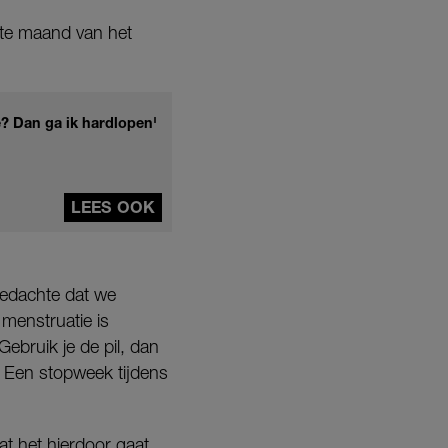
ste maand van het
e? Dan ga ik hardlopen'
LEES OOK
gedachte dat we
menstruatie is
ebruik je de pil, dan
 Een stopweek tijdens
dat het hierdoor gaat