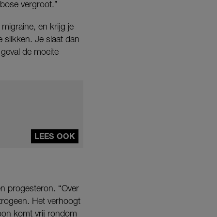
mbose vergroot.”
igraine, en krijg je
 slikken. Je slaat dan
 geval de moeite
LEES OOK
n progesteron. “Over
strogeen. Het verhoogt
rmoon komt vrij rondom