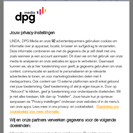
Geniet, maar verbrand niet
, om Nederland wakker te
schudden over de risico’s van de zon. Meer lees je
hier
.
VERBRANDEN EN HUIDKANKER
Jouw privacy-instellingen
Dat een verbranding niet gezond is, weten de meeste mensen
LINDA., DPG Media en onze
92
advertentiepartners gebruiken cookies om
informatie over je apparaat, locatie, browser en surfgedrag te verzamelen.
wel. Minder bekend is dat de schade zich gedurende je hele
Deze informatie combineren we met de gegevens die je zelf deelt met ons,
leven opstapelt. “Uit onderzoek weten we dat verbrandingen,
zoals wanneer je een account aanmaakt. Dit doen we om het gebruik van onze
zeker wanneer er blaren ontstaan en de huid nog jong is,
media te analyseren en onze websites en apps te verbeteren. Daarnaast
kunnen we, als je hier toestemming voor geeft, je gegevens gebruiken om onze
direct gekoppeld zijn aan het krijgen van huidkanker. Het is
content, communicatie en aanbod te personaliseren en je relevante
niet zo dat je na één verbranding meteen huidkanker krijgt.
advertenties te tonen, en voor marketingdoeleinden delen met 4
mediapartners. Ook content van 13 externe platformen wordt enkel getoond
Het gaat om de opgetelde schade die je nu maakt: die kan
met jouw toestemming. Geef toestemming of stel je eigen keuze in. Door op
voor huidkanker op latere leeftijd zorgen.”
"Akkoord" te klikken, geef je toestemming voor onderstaande doeleinden. Wil
je niet alles toestaan, klik dan op “Instellen”. Jouw keuze kun je opnieuw
aanpassen via “Privacy-instellingen” onderaan onze websites of in de menu’s
Volgens Van Egmond draait het niet alleen om de felle
van onze apps. Lees meer in ons privacy- en cookiebeleid.
Raadpleeg ons
middagzon, maar om de combinatie van zonkracht en de tijd
cookiebeleid voor meer informatie.
die je onbeschermd buiten bent. “Bij een hoge zonkracht
Wij en onze partners verwerken gegevens voor de volgende
bouw je snel veel schade op, maar ook bij een lagere
doeleinden:
zonkracht kun je schade oplopen als je lang genoeg buiten