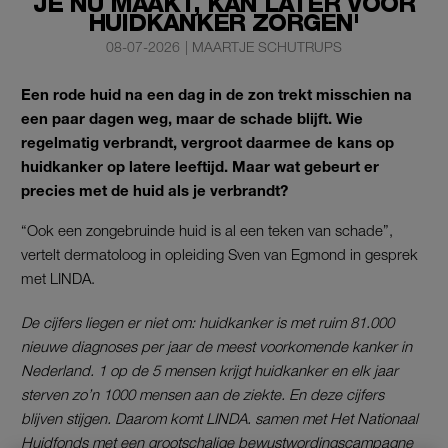
JE NU MAAKT, KAN LATER VOOR
HUIDKANKER ZORGEN'
08-07-2026
|
MAARTJE SCHUTRUPS
Een rode huid na een dag in de zon trekt misschien na
een paar dagen weg, maar de schade blijft. Wie
regelmatig verbrandt, vergroot daarmee de kans op
huidkanker op latere leeftijd. Maar wat gebeurt er
precies met de huid als je verbrandt?
“Ook een zongebruinde huid is al een teken van schade”,
vertelt dermatoloog in opleiding Sven van Egmond in gesprek
met LINDA.
De cijfers liegen er niet om: huidkanker is met ruim 81.000
nieuwe diagnoses per jaar de meest voorkomende kanker in
Nederland. 1 op de 5 mensen krijgt huidkanker en elk jaar
sterven zo’n 1000 mensen aan de ziekte. En deze cijfers
blijven stijgen. Daarom komt LINDA. samen met Het Nationaal
Huidfonds met een grootschalige bewustwordingscampagne