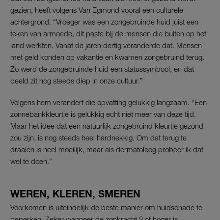
gezien, heeft volgens Van Egmond vooral een culturele
achtergrond. “Vroeger was een zongebruinde huid juist een
teken van armoede, dit paste bij de mensen die buiten op het
land werkten. Vanaf de jaren dertig veranderde dat. Mensen
met geld konden op vakantie en kwamen zongebruind terug.
Zo werd de zongebruinde huid een statussymbool, en dat
beeld zit nog steeds diep in onze cultuur.”
Volgens hem verandert die opvatting gelukkig langzaam. “Een
zonnebankkleurtje is gelukkig echt niet meer van deze tijd.
Maar het idee dat een natuurlijk zongebruind kleurtje gezond
zou zijn, is nog steeds heel hardnekkig. Om dat terug te
draaien is heel moeilijk, maar als dermatoloog probeer ik dat
wel te doen.”
WEREN, KLEREN, SMEREN
Voorkomen is uiteindelijk de beste manier om huidschade te
beperken. Zeker wanneer de zonkracht 3 of hoger is,