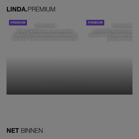
LINDA.
PREMIUM
DE STAD VAN
DE STAD VAN
Elske DeWall over Leeuwarden,
Isabelle Boer deelt haar f
muziek en haar favoriete plekken in
plekken in Zwolle: 'Deze pl
de stad: 'Een stad die voelt als thuis'
graag verborgen'
NET
BINNEN