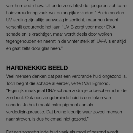
van-hun-bed-show. Uit onderzoek blijkt dat jongeren zichtbare
huidveroudering vaak wel belangrijker vinden.” Beide soorten
UV-straling zijn altijd aanwezig in zonlicht, maar hun kracht
verschilt gedurende het jaar. “UV-B zorgt voor meer DNA-
schade en is krachtiger, maar wordt deels door wolken
tegengehouden en neemt in de winter sterk af. UV-A is er altijd
en gaat zelfs door glas heen.”
HARDNEKKIG BEELD
Veel mensen denken dat pas een verbrande huid ongezond is.
Toch begint die schade al eerder, vertelt Van Egmond.
“Eigenlijk maak je al DNA-schade zodra je onbeschermd in de
zon bent. Ook een zongebruinde huid is een teken van
schade. Je huid maakt extra pigment aan als
verdedigingsreactie. Dat bruine kleurtje waar zoveel mensen
naar streven, is dus helemaal niet gezond.”
Dat een zongebruinde huid vaak als mooi of gezond wordt