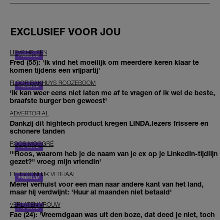
EXCLUSIEF VOOR JOU
LIEVE HELEEN
Fred (55): 'Ik vind het moeilijk om meerdere keren klaar te
komen tijdens een vrijpartij'
FLOOR BAKHUYS ROOZEBOOM
'Ik kan weer eens niet laten me af te vragen of ik wel de beste,
braafste burger ben geweest'
ADVERTORIAL
Dankzij dit hightech product kregen LINDA.lezers frissere en
schonere tanden
ROOS MOGGRÉ
'"Roos, waarom heb je de naam van je ex op je LinkedIn-tijdlijn
gezet?" vroeg mijn vriendin'
PERSOONLIJK VERHAAL
Merel verhuist voor een man naar andere kant van het land,
maar hij verdwijnt: 'Huur al maanden niet betaald'
VERLATEN VROUW
Fae (24): 'Vreemdgaan was uit den boze, dat deed je niet, toch