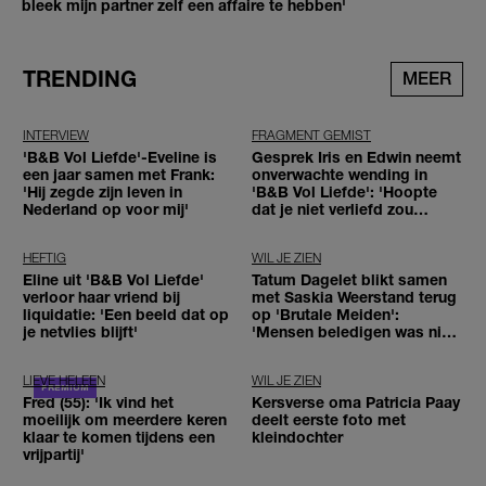
bleek mijn partner zelf een affaire te hebben'
TRENDING
MEER
INTERVIEW
FRAGMENT GEMIST
'B&B Vol Liefde'-Eveline is
Gesprek Iris en Edwin neemt
een jaar samen met Frank:
onverwachte wending in
'Hij zegde zijn leven in
'B&B Vol Liefde': 'Hoopte
Nederland op voor mij'
dat je niet verliefd zou
worden'
HEFTIG
WIL JE ZIEN
Eline uit 'B&B Vol Liefde'
Tatum Dagelet blikt samen
verloor haar vriend bij
met Saskia Weerstand terug
liquidatie: 'Een beeld dat op
op 'Brutale Meiden':
je netvlies blijft'
'Mensen beledigen was niet
leuk meer'
LIEVE HELEEN
WIL JE ZIEN
Fred (55): 'Ik vind het
Kersverse oma Patricia Paay
moeilijk om meerdere keren
deelt eerste foto met
klaar te komen tijdens een
kleindochter
vrijpartij'