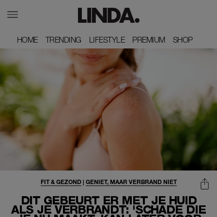
HOME
HOME
TRENDING
TRENDING
LIFESTYLE
LIFESTYLE
PREMIUM
PREMIUM
SHOP
SHOP
FIT & GEZOND
|
GENIET, MAAR VERBRAND NIET
DIT GEBEURT ER MET JE HUID
ALS JE VERBRANDT: 'SCHADE DIE