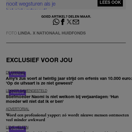
LEES OOK
GOED ARTIKEL? DELEN MAAR.
FOTO
LINDA. X NATIONAAL HUIDFONDS
EXCLUSIEF VOOR JOU
DE ERFENIS
Amy’s zus voert al twintig jaar strijd om erfenis van 10.000 euro:
'Op de uitvaart is ze niet geweest'
LEKKER SAMENGESTELD
Stiefmoeder Naomi is niet welkom bij verjaardagen: 'Hun
moeder wil niet dat ik er ben'
ADVERTORIAL
Word een professional yapper: zó wordt nieuwe mensen ontmoeten
veel minder awkward
LIEVE HELEEN