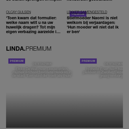
ogen'
reizigers'
OLCAY GULSEN
LEKKER SAMENGESTELD
'Toen kwam dat formulier:
Stiefmoeder Naomi is niet
welke naam wilt u na uw
welkom bij verjaardagen:
huwelijk dragen? Tot mijn
'Hun moeder wil niet dat ik
eigen verbazing aarzelde ik
er ben'
geen moment'
LINDA.
PREMIUM
DE STAD VAN
DE STAD VAN
Elske DeWall over Leeuwarden,
Isabelle Boer deelt haar f
muziek en haar favoriete plekken in
plekken in Zwolle: 'Deze pl
de stad: 'Een stad die voelt als thuis'
graag verborgen'