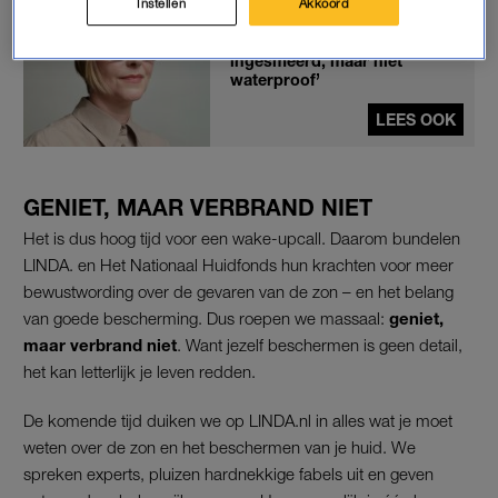
Instellen
Akkoord
Wendy (48) had huidkanker:
‘Als kind werd ik wel
ingesmeerd, maar niet
waterproof’
LEES OOK
GENIET, MAAR VERBRAND NIET
Het is dus hoog tijd voor een wake-upcall. Daarom bundelen
LINDA. en Het Nationaal Huidfonds hun krachten voor meer
bewustwording over de gevaren van de zon – en het belang
van goede bescherming. Dus roepen we massaal:
geniet,
maar verbrand niet
. Want jezelf beschermen is geen detail,
het kan letterlijk je leven redden.
De komende tijd duiken we op LINDA.nl in alles wat je moet
weten over de zon en het beschermen van je huid. We
spreken experts, pluizen hardnekkige fabels uit en geven