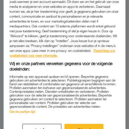
zoals wanneer je een account aanmaakt. Dit doen we om het gebruik van onze
blijkt uit
recent onderzoek van
EenVandaag
dat 1 op de 5
media te analyseren en onze websites en apps te verbeteren. Daarnaast
mensen die deze zomer een kleurtje wil geen zonnebrand
kunnen we, als je hier toestemming voor geeft, je gegevens gebruiken om onze
gebruikt. Een gedeelte van de respondenten gaf zelfs aan
content, communicatie en aanbod te personaliseren en je relevante
advertenties te tonen, en voor marketingdoeleinden delen met 4
expres te verbranden zodat dit later bruin zou worden.
mediapartners. Ook content van 13 externe platformen wordt enkel getoond
met jouw toestemming. Geef toestemming of stel je eigen keuze in. Door op
En dat zijn zorgelijke cijfers, want de grootste risicofactor voor
"Akkoord" te klikken, geef je toestemming voor onderstaande doeleinden. Wil
je niet alles toestaan, klik dan op “Instellen”. Jouw keuze kun je opnieuw
huidkanker is overmatige blootstelling aan zonlicht (UV-straling)
aanpassen via “Privacy-instellingen” onderaan onze websites of in de menu’s
en/of kunstmatig licht van de zonnebank. Het risico op
van onze apps. Lees meer in ons privacy- en cookiebeleid.
Raadpleeg ons
cookiebeleid voor meer informatie.
huidkanker is een optelsom van zowel het aantal
zonverbrandingen in je leven als de totale hoeveelheid zonlicht
Wij en onze partners verwerken gegevens voor de volgende
doeleinden:
die je huid heeft opgevangen.
Informatie op een apparaat opslaan en/of openen. Beperkte gegevens
gebruiken om advertenties te selecteren. Publieksgroepen begrijpen aan de
Onbeschermd de zon ingaan levert altijd huidschade op en
hand van statistieken of combinaties van gegevens uit verschillende bronnen.
Profielen aanmaken ten behoeve van gepersonaliseerde advertenties.
leidt tot nadelige effecten op de korte termijn (verbranding van
Contentprestaties meten. Diensten ontwikkelen en verbeteren. Profielen
gebruiken voor de selectie van gepersonaliseerde advertenties. Beperkte
de huid) én op de lange termijn (huidveroudering, rimpels,
gegevens gebruiken om content te selecteren. Profielen aanmaken ter
personalisatie van content. Profielen gebruiken ter selectie van
pigmentvlekken én huidkanker). Zonverbranding in de
gepersonaliseerde content. De prestaties van advertenties meten.
kindertijd levert extra groot risico op het ontstaan van
Derde partijen lijst
huidkanker op latere leeftijd.