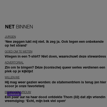
NET
BINNEN
JURGEN
'Nee zeggen lukt mij niet. Ik zeg ja. Ook tegen een onbekende
op het strand'
GOED OM TE WETEN
Vliegen in een T-shirt? Niet doen, waarschuwt deze stewardess
ADVERTORIAL
Zin om te bingen? Déze (iconische) queer series verdienen een
plek op je kijklijst
WILLEN WE
Hij mag weer gezien worden: de statementriem is terug (en hier
scoor je onze favorieten)
BEDROGEN VROUW
Een paar uur na haar dood ontdekte Thom (32) dat zijn vriendin
vreemdging: 'Echt, mijn bek viel open'