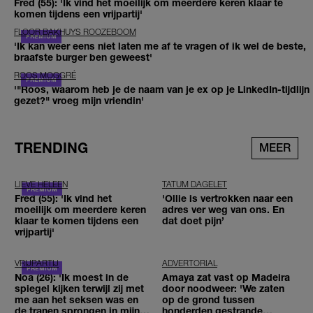
Fred (55): 'Ik vind het moeilijk om meerdere keren klaar te
komen tijdens een vrijpartij'
FLOOR BAKHUYS ROOZEBOOM
'Ik kan weer eens niet laten me af te vragen of ik wel de beste,
braafste burger ben geweest'
ROOS MOGGRÉ
'"Roos, waarom heb je de naam van je ex op je LinkedIn-tijdlijn
gezet?" vroeg mijn vriendin'
TRENDING
MEER
LIEVE HELEEN
TATUM DAGELET
Fred (55): 'Ik vind het
'Ollie is vertrokken naar een
moeilijk om meerdere keren
adres ver weg van ons. En
klaar te komen tijdens een
dat doet pijn’
vrijpartij'
VRIJPARTIJ
ADVERTORIAL
Noa (26): 'Ik moest in de
Amaya zat vast op Madeira
spiegel kijken terwijl zij met
door noodweer: 'We zaten
me aan het seksen was en
op de grond tussen
de tranen sprongen in mijn
honderden gestrande