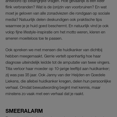
antwoord op belangrijke vragen. Hoe gevaarlijk is één keer
flink verbranden? Wat is de (on)zin van voorbruinen? En wat
moet je geloven van alle zonadviezen die rondgaan op sociale
media? Natuurlijk delen deskundigen ook praktische tips
waarmee je je huid goed beschermt. En natuurlijk vind je ook
volop fijne lifestyle-inspiratie om het motto weren, kleren en
smeren moeiteloos toe te passen.
Ook spreken we met mensen die huidkanker van dichtbij
hebben meegemaakt. Gerrie vertelt openhartig hoe haar
diagnose uiteindelijk leidde tot de amputatie van twee vingers.
Titia verloor haar moeder op 10-jarige leeftijd aan huidkanker;
zij was pas 35 jaar. Ook Janny van der Heijden en Goedele
Liekens, die allebei huidkanker kregen, delen hun persoonlijke
verhaal. Omdat bewustwording begint met kennis, maar
minstens zo vaak met een verhaal dat je raakt.
SMEERALARM