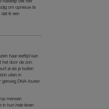
 nasleep valt niet
 nodig om opnieuw te
 dat ik een
zien haar leeftijd kan
t het door de zon.
rt al als je buiten
ich uiten in
 er genoeg DNA-fouten
aarop mensen
e in hun hele leven