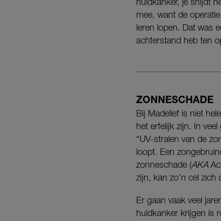
huidkanker, je snijdt h
mee, want de operatie 
leren lopen. Dat was e
achterstand heb ten op
ZONNESCHADE
Bij Madelief is niet he
het erfelijk zijn. In 
“UV-stralen van de zon
loopt. Een zongebruind
zonneschade (
AKA
Act
zijn, kan zo’n cel zic
Er gaan vaak veel jar
huidkanker krijgen is 