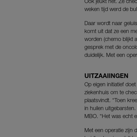
Ook jeukt het. Ze chec
weken tijd werd de bu
Daar wordt naar gelui
komt uit dat ze een me
worden (chemo blijkt a
gesprek met de oncolo
duidelijk. Met een ope
UITZAAIINGEN
Op eigen initiatief d
ziekenhuis om te chec
plaatsvindt. “Toen kre
in huilen uitgebarste
MBO. “Het was echt ee
Met een operatie zijn 