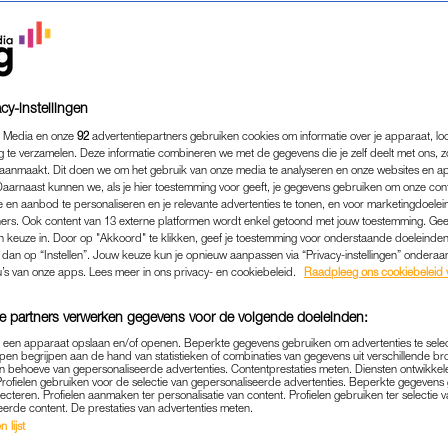
cy-instellingen
 Media en onze
92
advertentiepartners gebruiken cookies om informatie over je apparaat, lo
g te verzamelen. Deze informatie combineren we met de gegevens die je zelf deelt met ons, z
aanmaakt. Dit doen we om het gebruik van onze media te analyseren en onze websites en a
Daarnaast kunnen we, als je hier toestemming voor geeft, je gegevens gebruiken om onze con
 en aanbod te personaliseren en je relevante advertenties te tonen, en voor marketingdoele
ers. Ook content van 13 externe platformen wordt enkel getoond met jouw toestemming. Ge
gen keuze in. Door op "Akkoord" te klikken, geef je toestemming voor onderstaande doeleinden. 
k dan op “Instellen”. Jouw keuze kun je opnieuw aanpassen via “Privacy-instellingen” ondera
u’s van onze apps. Lees meer in ons privacy- en cookiebeleid.
Raadpleeg ons cookiebeleid 
e partners verwerken gegevens voor de volgende doeleinden:
p een apparaat opslaan en/of openen. Beperkte gegevens gebruiken om advertenties te sele
pen begrijpen aan de hand van statistieken of combinaties van gegevens uit verschillende br
 behoeve van gepersonaliseerde advertenties. Contentprestaties meten. Diensten ontwikkel
Profielen gebruiken voor de selectie van gepersonaliseerde advertenties. Beperkte gegeven
lecteren. Profielen aanmaken ter personalisatie van content. Profielen gebruiken ter selectie 
eerde content. De prestaties van advertenties meten.
REAL LIFE
INTERVIEW
|
 lijst