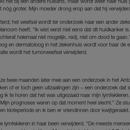
kt het bij een andere huisarts, maar wordt weer naar huis 
lt nóg groter. Mijn moeder drong erop aan dat hij verwijde
sterd; het weefsel wordt ter onderzoek naar een ander zie
lanoom heeft. “Ik wist eerst niet eens dat dit huidkanker is
chteraf helemaal niet mogelijk, red), niet om dood te gaan.
og en dermatoloog in het ziekenhuis wordt voor haar de er
ratie wordt het tumorweefsel verwijderd.
oet ze twee maanden later mee aan een onderzoek in het A
ken of er toch geen uitzaaiingen zijn – een onderzoek dat
eg ik te horen dat het was uitgezaaid naar mijn lymfekliere
n. Mijn prognoses waren op dat moment heel slecht.” Ze st
n kloteperiode en ik ben er vriendinnen door kwijtgeraakt.
de lymfeklieren in haar been verwijderd. “De meeste mense