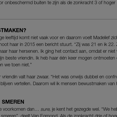
 onbeschermd buiten te zijn als de zonkracht 3 of hoger i
TMAKEN?
leeftijd komt niet vaak voor en daarom voelt Madelief zich
enoot haar in 2015 een bericht stuurt. “
Zij was 21 en ik 22.
naar haar hersenen. Ik ging het contact aan, omdat er niet 
 mijn beste vriendin. Ik heb haar één keer mogen ontmoeten
en we toen niet.”
r vriendin valt haar zwaar. “Het was onwijs dubbel en conf
e blijven vertellen. Daarom wil ik mensen bewustmaken van
, SMEREN
m te voorkomen dan…
sure
, je kent het gezegde wel. “We he
 smeren”, deelt Van Egmond. Als de zonkracht drie of hoge