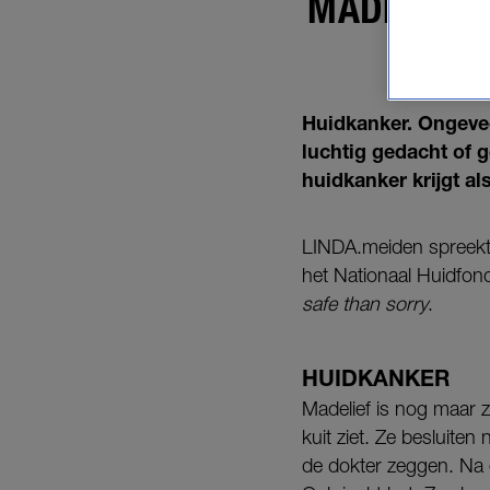
MADELIEF 
Huidkanker. Ongeveer
luchtig gedacht of ge
huidkanker krijgt als
LINDA.meiden spreekt 
het Nationaal Huidfon
safe than sorry
.
HUIDKANKER
Madelief is nog maar 
kuit ziet. Ze besluiten
de dokter zeggen. Na e