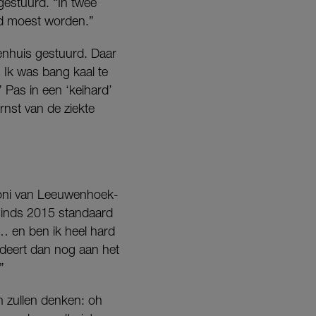
gestuurd. “In twee
rd moest worden.”
kenhuis gestuurd. Daar
. Ik was bang kaal te
” Pas in een ‘keihard’
nst van de ziekte
ntoni van Leeuwenhoek-
 sinds 2015 standaard
n… en ben ik heel hard
udeert dan nog aan het
”
n zullen denken: oh