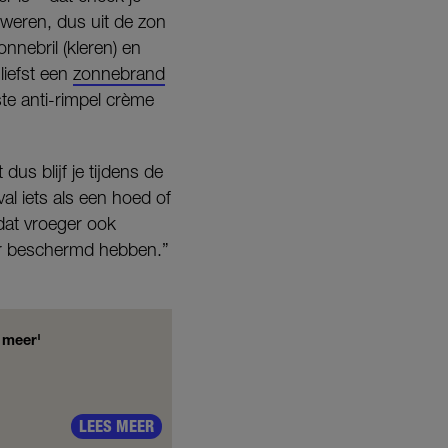
 weren, dus uit de zon
nebril (kleren) en
liefst een
zonnebrand
te anti-rimpel crème
 dus blijf je tijdens de
al iets als een hoed of
 dat vroeger ook
eter beschermd hebben.”
 meer'
LEES MEER