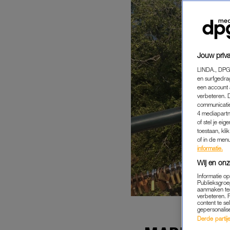
Jouw priva
LINDA., DPG
en surfgedra
een account 
verbeteren. 
communicatie
4 mediapartn
of stel je ei
toestaan, kli
of in de men
informatie.
Wij en onz
Informatie o
Publieksgroe
aanmaken ten
verbeteren. 
content te se
gepersonalis
Derde partijen