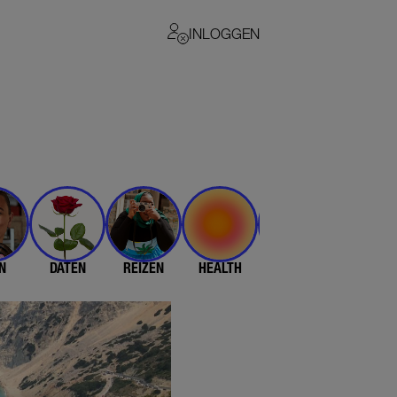
INLOGGEN
N
DATEN
REIZEN
HEALTH
$$$
💄 & 👗