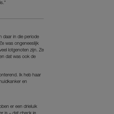
s.”
 daar in die periode
 Ze was ongeneeslijk
veel lotgenoten zijn. Ze
 en dat was ook de
ronterend.
Ik heb haar
 huidkanker en
bben er een drieluik
r is – dat check je