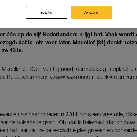
KREEG HUIDKANKER OP HAAR A
'PROGNOSES WAREN SLECHT'
Instellen
Akkoord
05-06-2025
|
AMBER BROUWERS
 één op de vijf Nederlanders krijgt het. Vaak wordt 
zegd: dat is iets voor later. Madelief (31) denkt hetzel
 ze 18 is.
Madelief én Sven van Egmond, dermatoloog in opleiding 
ds. Beide willen meer
awareness
rondom de ziekte én zon
zeventien als haar moeder in 2011 plots een vreemde, dik
 naar de huisarts te gaan. ‘Oh, dat is helemaal niks op jouw l
en half jaar ziet ze de verdachte plek groeien en donkerde