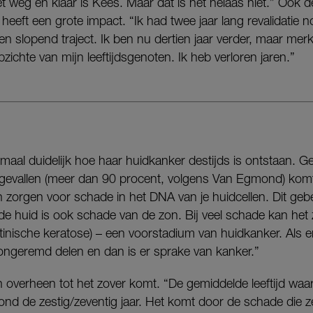
et weg en klaar is Kees. Maar dat is het helaas niet.” Ook de
heeft een grote impact. “Ik had twee jaar lang revalidatie
en slopend traject. Ik ben nu dertien jaar verder, maar merk
zichte van mijn leeftijdsgenoten. Ik heb verloren jaren.”
lemaal duidelijk hoe haar huidkanker destijds is ontstaan. Ge
veel gevallen (meer dan 90 procent, volgens Van Egmond) kom
 zorgen voor schade in het DNA van je huidcellen. Dit gebeu
e huid is ook schade van de zon. Bij veel schade kan het z
inische keratose) – een voorstadium van huidkanker. Als
h ongeremd delen en dan is er sprake van kanker.”
en overheen tot het zover komt. “De gemiddelde leeftijd w
rond de zestig/zeventig jaar. Het komt door de schade die z