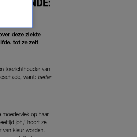
CHTTIENDE:
over deze ziekte
fde, tot ze zelf
en toezichthouder van
neschade, want:
better
ke moedervlek op haar
eeftijd joh,’ hoort ze
r van kleur worden.