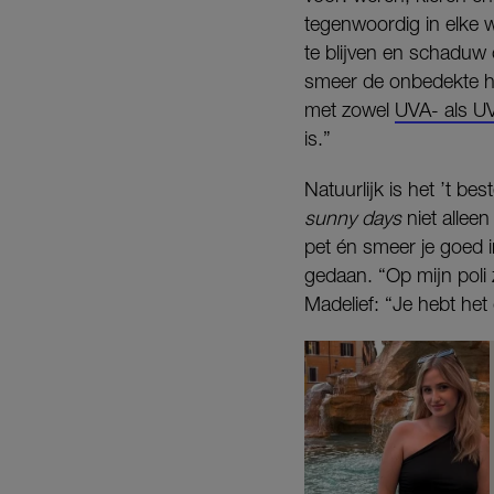
tegenwoordig in elke w
te blijven en schaduw
smeer de onbedekte hui
met zowel
UVA- als U
is.”
Natuurlijk is het ’t bes
sunny days
niet allee
pet én smeer je goed i
gedaan. “Op mijn poli 
Madelief: “Je hebt het 