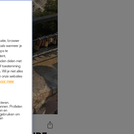
catie, browser
oals wanneer je
pps te
tent,
inden delen met
ef toestemming
Wil je niet alles
an onze websites
voor meer
cteren.
onnen. Profielen
en en
s gebruiken om
van