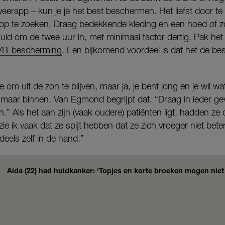
eerapp – kun je je het best beschermen. Het liefst door te
 op te zoeken. Draag bedekkende kleding en een hoed of zon
d om de twee uur in, met minimaal factor dertig. Pak het 
VB-bescherming
. Een bijkomend voordeel is dat het de bes
te om uit de zon te blijven, maar ja, je bent jong en je wil wat
n maar binnen. Van Egmond begrijpt dat. “Draag in ieder gev
n.” Als het aan zijn (vaak oudere) patiënten ligt, hadden ze
zie ik vaak dat ze spijt hebben dat ze zich vroeger niet b
deels zelf in de hand.”
Aida (22) had huidkanker: 'Topjes en korte broeken mogen niet