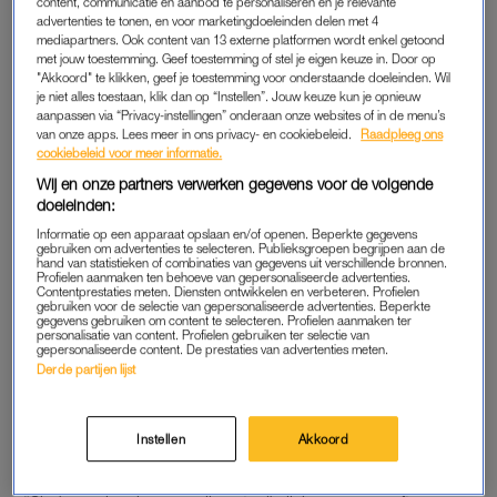
content, communicatie en aanbod te personaliseren en je relevante
ook nog bezig met de vraag of ze die dagen wel productief
advertenties te tonen, en voor marketingdoeleinden delen met 4
genoeg zijn.”
mediapartners. Ook content van 13 externe platformen wordt enkel getoond
met jouw toestemming. Geef toestemming of stel je eigen keuze in. Door op
"Akkoord" te klikken, geef je toestemming voor onderstaande doeleinden. Wil
“Ook ik sloeg me vroeger overal doorheen, al dan niet met
je niet alles toestaan, klik dan op “Instellen”. Jouw keuze kun je opnieuw
pijnstillers. Maar sinds ik voor en met vrouwen werk, ben ik
aanpassen via “Privacy-instellingen” onderaan onze websites of in de menu’s
van onze apps. Lees meer in ons privacy- en cookiebeleid.
Raadpleeg ons
me ervan bewust hoe weinig onze maatschappij op hen is
cookiebeleid voor meer informatie.
ingericht. Dat zie je bijvoorbeeld terug in het feit dat de
Wij en onze partners verwerken gegevens voor de volgende
thermostaat op de werkvloer altijd staat afgestemd op de
doeleinden:
ideale werktemperatuur voor mannen.”
Informatie op een apparaat opslaan en/of openen. Beperkte gegevens
gebruiken om advertenties te selecteren. Publieksgroepen begrijpen aan de
hand van statistieken of combinaties van gegevens uit verschillende bronnen.
Profielen aanmaken ten behoeve van gepersonaliseerde advertenties.
Redacteur Anna Neeltje stopte
Contentprestaties meten. Diensten ontwikkelen en verbeteren. Profielen
met de anticonceptiepil: 'Ik zit
gebruiken voor de selectie van gepersonaliseerde advertenties. Beperkte
gegevens gebruiken om content te selecteren. Profielen aanmaken ter
lekkerder in mijn vel'
personalisatie van content. Profielen gebruiken ter selectie van
gepersonaliseerde content. De prestaties van advertenties meten.
Derde partijen lijst
LEES OOK
Instellen
Akkoord
LEVEN VOLGENS CYCLUS