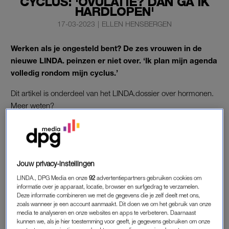
CYCLUS: 'OVULATIE? DAN GA IK
HARDLOPEN'
17-03-2023
|
ELLEN HENSBERGEN
Werken als je ongesteld bent? De zes vrouwen in de
nieuwe LINDA. peinzen er niet over. ‘Ik plan mijn agenda
volledig rondom mijn cyclus.’
Dit artikel is onderdeel van het LINDA.dossier over hormonen.
Meer weten?
DOSSIER: HORMONEN
Jouw privacy-instellingen
MAATSCHAPPIJ
LINDA., DPG Media en onze
92
advertentiepartners gebruiken cookies om
Raisa Ghazi (33) leeft sinds een jaar volgens haar cyclus. Ze is
informatie over je apparaat, locatie, browser en surfgedrag te verzamelen.
Deze informatie combineren we met de gegevens die je zelf deelt met ons,
spreker op het gebied van vrouwelijk en inclusief leiderschap.
zoals wanneer je een account aanmaakt. Dit doen we om het gebruik van onze
“Het is niet normaal hoeveel pijn vrouwen kunnen hebben
media te analyseren en onze websites en apps te verbeteren. Daarnaast
rondom hun menstruatie”, vertelt ze. “En dan zijn de meesten
kunnen we, als je hier toestemming voor geeft, je gegevens gebruiken om onze