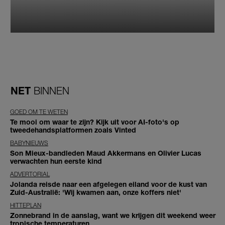
NET
BINNEN
GOED OM TE WETEN
Te mooi om waar te zijn? Kijk uit voor AI-foto's op
tweedehandsplatformen zoals Vinted
BABYNIEUWS
Son Mieux-bandleden Maud Akkermans en Olivier Lucas
verwachten hun eerste kind
ADVERTORIAL
Jolanda reisde naar een afgelegen eiland voor de kust van
Zuid-Australië: 'Wij kwamen aan, onze koffers niet'
HITTEPLAN
Zonnebrand in de aanslag, want we krijgen dit weekend weer
tropische temperaturen