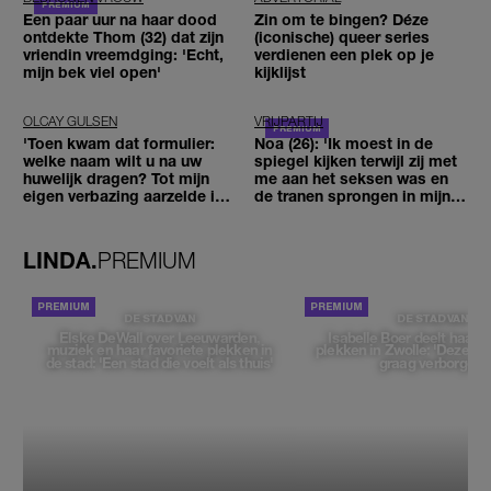
Een paar uur na haar dood
Zin om te bingen? Déze
ontdekte Thom (32) dat zijn
(iconische) queer series
vriendin vreemdging: 'Echt,
verdienen een plek op je
mijn bek viel open'
kijklijst
OLCAY GULSEN
VRIJPARTIJ
'Toen kwam dat formulier:
Noa (26): 'Ik moest in de
welke naam wilt u na uw
spiegel kijken terwijl zij met
huwelijk dragen? Tot mijn
me aan het seksen was en
eigen verbazing aarzelde ik
de tranen sprongen in mijn
geen moment'
ogen'
LINDA.
PREMIUM
DE STAD VAN
DE STAD VAN
Elske DeWall over Leeuwarden,
Isabelle Boer deelt haar f
muziek en haar favoriete plekken in
plekken in Zwolle: 'Deze pl
de stad: 'Een stad die voelt als thuis'
graag verborgen'