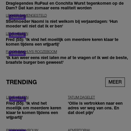
Draglegendes RuPaul en Conchita Wurst tegenkomen op de
Dam? Dat kan zomaar eens realiteit worden
LEKKER SAMENGESTELD
Stiefmoeder Naomi is niet welkom bij verjaardagen: 'Hun
moeder wil niet dat ik er ben'
LIEVE HELEEN
Fred (55): 'Ik vind het moeilijk om meerdere keren klaar te
komen tijdens een vrijpartij'
FLOOR BAKHUYS ROOZEBOOM
'Ik kan weer eens niet laten me af te vragen of ik wel de beste,
braafste burger ben geweest'
TRENDING
MEER
LIEVE HELEEN
TATUM DAGELET
Fred (55): 'Ik vind het
'Ollie is vertrokken naar een
moeilijk om meerdere keren
adres ver weg van ons. En
klaar te komen tijdens een
dat doet pijn’
vrijpartij'
BEDROGEN VROUW
ADVERTORIAL