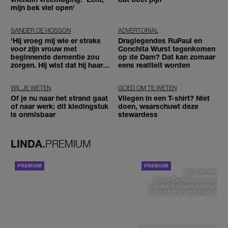
mijn bek viel open'
SANDER DE HOSSON
ADVERTORIAL
'Hij vroeg mij wie er straks
Draglegendes RuPaul en
voor zijn vrouw met
Conchita Wurst tegenkomen
beginnende dementie zou
op de Dam? Dat kan zomaar
zorgen. Hij wist dat hij haar
eens realiteit worden
zou moeten loslaten'
WIL JE WETEN
GOED OM TE WETEN
Of je nu naar het strand gaat
Vliegen in een T-shirt? Niet
of naar werk: dit kledingstuk
doen, waarschuwt deze
is onmisbaar
stewardess
LINDA.
PREMIUM
ACHTERGROND
DE STAD VAN
Elske DeWall over Leeu
muziek en haar favoriete p
de stad: 'Een stad die voelt 