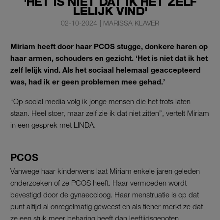
'HET IS NIET DAT IK HET ZELF
LELIJK VIND'
02-10-2024
|
MARISSA KLAVER
Miriam heeft door haar PCOS stugge, donkere haren op
haar armen, schouders en gezicht. ‘Het is niet dat ik het
zelf lelijk vind. Als het sociaal helemaal geaccepteerd
was, had ik er geen problemen mee gehad.’
“Op social media volg ik jonge mensen die het trots laten
staan. Heel stoer, maar zelf zie ik dat niet zitten”, vertelt Miriam
in een gesprek met LINDA.
PCOS
Vanwege haar kinderwens laat Miriam enkele jaren geleden
onderzoeken of ze PCOS heeft. Haar vermoeden wordt
bevestigd door de gynaecoloog. Haar menstruatie is op dat
punt altijd al onregelmatig geweest en als tiener merkt ze dat
ze een stuk meer beharing heeft dan leeftijdsgenoten.