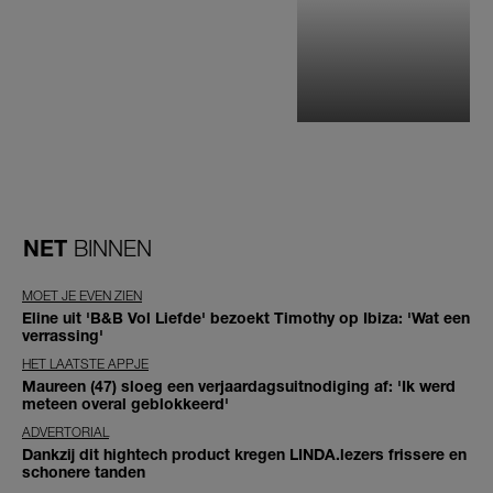
NET
BINNEN
MOET JE EVEN ZIEN
Eline uit 'B&B Vol Liefde' bezoekt Timothy op Ibiza: 'Wat een
verrassing'
HET LAATSTE APPJE
Maureen (47) sloeg een verjaardagsuitnodiging af: 'Ik werd
meteen overal geblokkeerd'
ADVERTORIAL
Dankzij dit hightech product kregen LINDA.lezers frissere en
schonere tanden