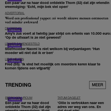
Een paar uur na haar dood ontdekte Thom (32) dat zijn vriendin
vreemdging: 'Echt, mijn bek viel open'
ADVERTORIAL
Word een professional yapper: zó wordt nieuwe mensen ontmoeten
veel minder awkward
DE ERFENIS
Amy’s zus voert al twintig jaar strijd om erfenis van 10.000 euro:
'Op de uitvaart is ze niet geweest'
LEKKER SAMENGESTELD
Stiefmoeder Naomi is niet welkom bij verjaardagen: 'Hun
moeder wil niet dat ik er ben'
LIEVE HELEEN
Fred (55): 'Ik vind het moeilijk om meerdere keren klaar te
komen tijdens een vrijpartij'
TRENDING
MEER
BEDROGEN VROUW
TATUM DAGELET
Een paar uur na haar dood
'Ollie is vertrokken naar een
ontdekte Thom (32) dat zijn
adres ver weg van ons. En
vriendin vreemdging: 'Echt,
dat doet pijn’