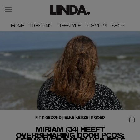
HOME
HOME
TRENDING
TRENDING
LIFESTYLE
LIFESTYLE
PREMIUM
PREMIUM
SHOP
SHOP
FIT & GEZOND
|
ELKE KEUZE IS GOED
MIRIAM (34) HEEFT
OVERBEHARING DOOR PCOS: