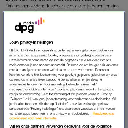
“Vriendinnen zeiden: ‘Ik scheer even snel mijn benen’ en dan
bedoelden ze alleen het onderste stukje van hun onderbenen.
Bij mij zat het óveral en was het veel donkerder en duidelijker
zichtbaar. Ook kwam het sneller terug.”
Rond haar twintigste neemt ook de beharing op haar armen
Jouw privacy-instellingen
toe. “Ik heb op mijn onderarmen net zoveel haren als de
LINDA., DPG Media en onze
92
advertentiepartners gebruiken cookies om
meeste vrouwen op hun benen. Daar stoorde ik me niet aan,
informatie over je apparaat, locatie, browser en surfgedrag te verzamelen.
tot ze ook op mijn bovenarmen verschenen. Later trok dat
Deze informatie combineren we met de gegevens die je zelf deelt met ons,
zoals wanneer je een account aanmaakt. Dit doen we om het gebruik van onze
door naar mijn schouders. Zelfs voor mannen zijn dat geen
media te analyseren en onze websites en apps te verbeteren. Daarnaast
gebruikelijke plekken om veel haar te hebben en het is ook
kunnen we, als je hier toestemming voor geeft, je gegevens gebruiken om onze
geen ‘normale’ haargroei. De haren zijn donker en stug en
content, communicatie en aanbod te personaliseren en je relevante
advertenties te tonen, en voor marketingdoeleinden delen met 4
groeien in een vaag patroon.”
mediapartners. Ook content van 13 externe platformen wordt enkel getoond
met jouw toestemming. Geef toestemming of stel je eigen keuze in. Door op
De haargroei op haar gezicht is de laatste tijd flink
"Akkoord" te klikken, geef je toestemming voor onderstaande doeleinden. Wil
je niet alles toestaan, klik dan op “Instellen”. Jouw keuze kun je opnieuw
toegenomen. “Op mijn kin, wangen en in mijn nek – de
aanpassen via “Privacy-instellingen” onderaan onze websites of in de menu’s
plekken waar mannen baardgroei hebben. Heel zichtbaar is
van onze apps. Lees meer in ons privacy- en cookiebeleid.
Raadpleeg ons
cookiebeleid voor meer informatie.
het gelukkig nog niet, maar ik ben wel bang dat het uiteindelijk
Wij en onze partners verwerken gegevens voor de volgende
die kant op gaat.” Miriam scheert zich nu meerdere keren per