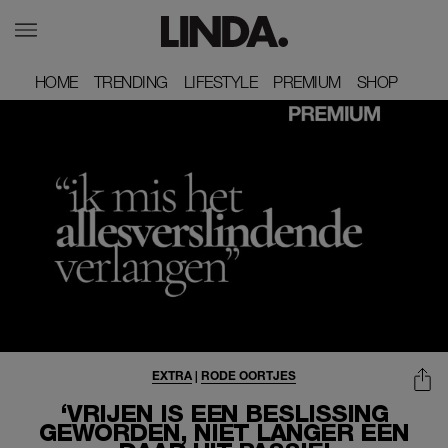
HOME
HOME
TRENDING
TRENDING
LIFESTYLE
LIFESTYLE
PREMIUM
PREMIUM
SHOP
SHOP
EXTRA
|
RODE OORTJES
‘VRIJEN IS EEN BESLISSING
GEWORDEN, NIET LANGER EEN