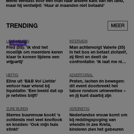
Merel verhuist voor een man naar andere kant van het land,
maar hij verdwijnt: 'Huur al maanden niet betaald'
TRENDING
MEER
LIEVE HELEEN
INTERVIEW
Fred (55): 'Ik vind het
Man achtervolgt Valerie (35)
moeilijk om meerdere keren
in het bos en betast zichzelf,
klaar te komen tijdens een
zij filmt en deelt de
vrijpartij'
confrontatie: 'Ik laat me niet
tegenhouden'
HEFTIG
ADVERTORIAL
Eline uit 'B&B Vol Liefde'
Praten, lachen én bewegen:
verloor haar vriend bij
dit event doorbreekt het
liquidatie: 'Een beeld dat op
taboe rondom urineverlies –
je netvlies blijft'
en jij kunt daarbij zijn
ZURE BUREN
VERDRIETIG
Sterres buurvrouw kookt 's
Nederlandse vrouw komt om
ochtends met veel knoflook
bij reddingspoging van
en kruiden: 'Ook mijn huis
vriendin in zee Kreta,
stinkt'
kinderen zien het gebeuren