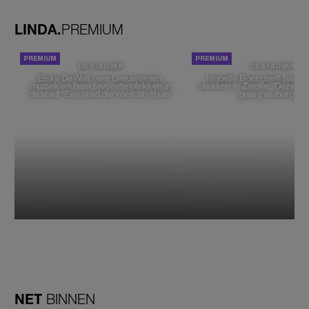
LINDA.
PREMIUM
DE STAD VAN
DE STAD VAN
Elske DeWall over Leeuwarden,
Isabelle Boer deelt haar f
muziek en haar favoriete plekken in
plekken in Zwolle: 'Deze pl
de stad: 'Een stad die voelt als thuis'
graag verborgen'
NET
BINNEN