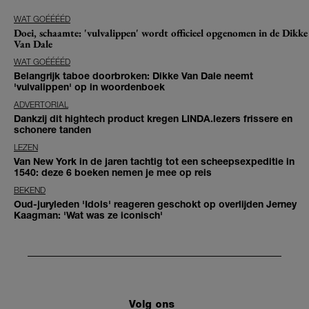
WAT GOÉÉÉÉD
Doei, schaamte: 'vulvalippen' wordt officieel opgenomen in de Dikke
Van Dale
WAT GOÉÉÉÉD
Belangrijk taboe doorbroken: Dikke Van Dale neemt
'vulvalippen' op in woordenboek
ADVERTORIAL
Dankzij dit hightech product kregen LINDA.lezers frissere en
schonere tanden
LEZEN
Van New York in de jaren tachtig tot een scheepsexpeditie in
1540: deze 6 boeken nemen je mee op reis
BEKEND
Oud-juryleden 'Idols' reageren geschokt op overlijden Jerney
Kaagman: 'Wat was ze iconisch'
Volg ons