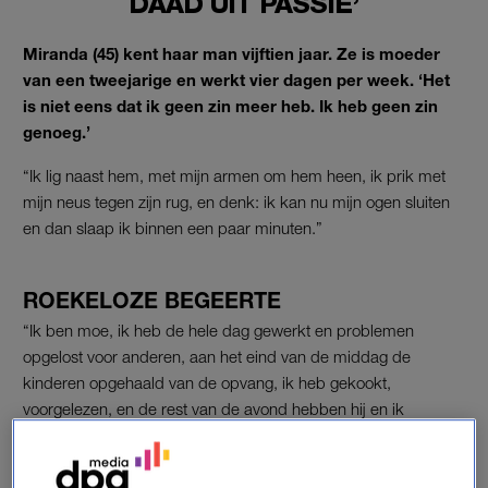
DAAD UIT PASSIE’
Miranda (45) kent haar man vijftien jaar. Ze is moeder
van een tweejarige en werkt vier dagen per week. ‘Het
is niet eens dat ik geen zin meer heb. Ik heb geen zin
genoeg.’
“Ik lig naast hem, met mijn armen om hem heen, ik prik met
mijn neus tegen zijn rug, en denk: ik kan nu mijn ogen sluiten
en dan slaap ik binnen een paar minuten.”
ROEKELOZE BEGEERTE
“Ik ben moe, ik heb de hele dag gewerkt en problemen
opgelost voor anderen, aan het eind van de middag de
kinderen opgehaald van de opvang, ik heb gekookt,
voorgelezen, en de rest van de avond hebben hij en ik
tegenover elkaar de kranten gelezen. Ik kus zijn rug. Hij draagt
een T-shirt. Ik proef de schone witte stof op mijn lippen. Als ik
verder ga, weet ik, nog meer ga voelen, als ik hem naar me