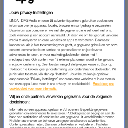
toedraai en ook zijn mond ga kussen, zijn voorhoofd, zijn nek,
Jouw privacy-instellingen
dan eindigt de dag in een vrijpartij.
LINDA., DPG Media en onze
92
advertentiepartners gebruiken cookies om
Ja, dat is geloof ik de grootste verandering, het grootste
informatie over je apparaat, locatie, browser en surfgedrag te verzamelen.
Deze informatie combineren we met de gegevens die je zelf deelt met ons,
verschil met vroeger, toen we elkaar net kenden, het grootste
zoals wanneer je een account aanmaakt. Dit doen we om het gebruik van onze
verschil met andere mannen die ik gekend heb, met wie ik
media te analyseren en onze websites en apps te verbeteren. Daarnaast
kunnen we, als je hier toestemming voor geeft, je gegevens gebruiken om onze
nooit de tijd heb gehad voor deze mate van gewenning: vrijen
content, communicatie en aanbod te personaliseren en je relevante
is een beslissing geworden, niet langer een daad uit passie.
advertenties te tonen, en voor marketingdoeleinden delen met 4
mediapartners. Ook content van 13 externe platformen wordt enkel getoond
Soms gaat er een maand voorbij dat het er niet van komt. En
met jouw toestemming. Geef toestemming of stel je eigen keuze in. Door op
vaker dan eens in de drie weken komt het er zeker niet van.
"Akkoord" te klikken, geef je toestemming voor onderstaande doeleinden. Wil
Hij gaat later naar bed dan ik, werkt nog wat door. En ik ben
je niet alles toestaan, klik dan op “Instellen”. Jouw keuze kun je opnieuw
aanpassen via “Privacy-instellingen” onderaan onze websites of in de menu’s
lui en bekaf.
van onze apps. Lees meer in ons privacy- en cookiebeleid.
Raadpleeg ons
cookiebeleid voor meer informatie.
Wij en onze partners verwerken gegevens voor de volgende
doeleinden:
Informatie op een apparaat opslaan en/of openen. Beperkte gegevens
“ALS IK HET BED RUIK, OVERVALT ME
gebruiken om advertenties te selecteren. Publieksgroepen begrijpen aan de
VERMOEIDHEID”
hand van statistieken of combinaties van gegevens uit verschillende bronnen.
Profielen aanmaken ten behoeve van gepersonaliseerde advertenties.
Contentprestaties meten. Diensten ontwikkelen en verbeteren. Profielen
Ik pak hem bij zijn ballen, ik voel hem, het is een