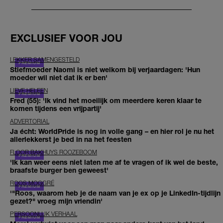
EXCLUSIEF VOOR JOU
LEKKER SAMENGESTELD
Stiefmoeder Naomi is niet welkom bij verjaardagen: 'Hun
moeder wil niet dat ik er ben'
LIEVE HELEEN
Fred (55): 'Ik vind het moeilijk om meerdere keren klaar te
komen tijdens een vrijpartij'
ADVERTORIAL
Ja écht: WorldPride is nog in volle gang – en hier rol je nu het
allerlekkerst je bed in na het feesten
FLOOR BAKHUYS ROOZEBOOM
'Ik kan weer eens niet laten me af te vragen of ik wel de beste,
braafste burger ben geweest'
ROOS MOGGRÉ
'"Roos, waarom heb je de naam van je ex op je LinkedIn-tijdlijn
gezet?" vroeg mijn vriendin'
PERSOONLIJK VERHAAL