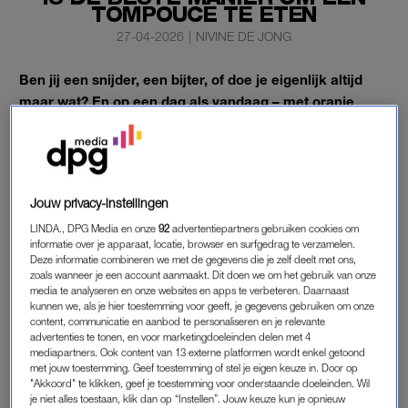
TOMPOUCE TE ETEN
27-04-2026
|
NIVINE DE JONG
Ben jij een snijder, een bijter, of doe je eigenlijk altijd
maar wat? En op een dag als vandaag – met oranje
tompoucen die als warme broodjes over de toonbank
vliegen – is de kans groot dat jij er ook eentje probeert
te eten. En dan wil je natuurlijk wel weten hóé.
Daarom, voor eens en voor altijd: zó eet je een tompouce.
Jouw privacy-instellingen
LINDA., DPG Media en onze
92
advertentiepartners gebruiken cookies om
informatie over je apparaat, locatie, browser en surfgedrag te verzamelen.
HOE EET JE EEN TOMPOUCE?
Deze informatie combineren we met de gegevens die je zelf deelt met ons,
zoals wanneer je een account aanmaakt. Dit doen we om het gebruik van onze
Als we het over tompoucen hebben, wil je natuurlijk weten:
media te analyseren en onze websites en apps te verbeteren. Daarnaast
kunnen we, als je hier toestemming voor geeft, je gegevens gebruiken om onze
hoe eet je zo’n ding nu écht het best? Neem jij ook altijd een
content, communicatie en aanbod te personaliseren en je relevante
willekeurige hap, waarna de room er aan alle kanten uit komt
advertenties te tonen, en voor marketingdoeleinden delen met 4
en de boel neerstort op het bord? Dat kan dus anders. Lees:
mediapartners. Ook content van 13 externe platformen wordt enkel getoond
met jouw toestemming. Geef toestemming of stel je eigen keuze in. Door op
netjes. Ja, echt.
"Akkoord" te klikken, geef je toestemming voor onderstaande doeleinden. Wil
je niet alles toestaan, klik dan op “Instellen”. Jouw keuze kun je opnieuw