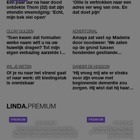
Een paar uur na haar dood
'Ollie is vertrokken naar een
ontdekte Thom (32) dat zijn
adres ver weg van ons. En
vriendin vreemdging: 'Echt,
dat doet pijn’
mijn bek viel open'
OLCAY GULSEN
ADVERTORIAL
'Toen kwam dat formulier:
Amaya zat vast op Madeira
welke naam wilt u na uw
door noodweer: 'We zaten
huwelijk dragen? Tot mijn
op de grond tussen
eigen verbazing aarzelde ik
honderden gestrande
geen moment'
reizigers'
WIL JE WETEN
SANDER DE HOSSON
Of je nu naar het strand gaat
'Hij vroeg mij wie er straks
of naar werk: dit kledingstuk
voor zijn vrouw met
is onmisbaar
beginnende dementie zou
zorgen. Hij wist dat hij haar
zou moeten loslaten'
LINDA.
PREMIUM
DE STAD VAN
DE STAD VAN
Elske DeWall over Leeuwarden,
Isabelle Boer deelt haar f
muziek en haar favoriete plekken in
plekken in Zwolle: 'Deze pl
de stad: 'Een stad die voelt als thuis'
graag verborgen'