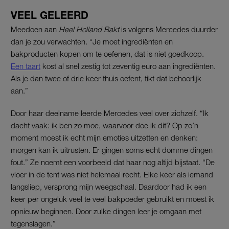
VEEL GELEERD
Meedoen aan
Heel Holland Bakt
is volgens Mercedes duurder
dan je zou verwachten. “Je moet ingrediënten en
bakproducten kopen om te oefenen, dat is niet goedkoop.
Een taart
kost al snel zestig tot zeventig euro aan ingrediënten.
Als je dan twee of drie keer thuis oefent, tikt dat behoorlijk
aan.”
Door haar deelname leerde Mercedes veel over zichzelf. “Ik
dacht vaak: ik ben zo moe, waarvoor doe ik dit? Op zo’n
moment moest ik echt mijn emoties uitzetten en denken:
morgen kan ik uitrusten. Er gingen soms echt domme dingen
fout.” Ze noemt een voorbeeld dat haar nog altijd bijstaat. “De
vloer in de tent was niet helemaal recht. Elke keer als iemand
langsliep, versprong mijn weegschaal. Daardoor had ik een
keer per ongeluk veel te veel bakpoeder gebruikt en moest ik
opnieuw beginnen. Door zulke dingen leer je omgaan met
tegenslagen.”