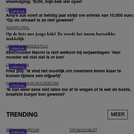
vreemdging: 'Echt, mijn bek viel open'
DE ERFENIS
Amy’s zus voert al twintig jaar strijd om erfenis van 10.000 euro:
'Op de uitvaart is ze niet geweest'
ADVERTORIAL
Op de fiets met jonge kids? Zo wordt het ineens hartstikke
makkelijk
LEKKER SAMENGESTELD
Stiefmoeder Naomi is niet welkom bij verjaardagen: 'Hun
moeder wil niet dat ik er ben'
LIEVE HELEEN
Fred (55): 'Ik vind het moeilijk om meerdere keren klaar te
komen tijdens een vrijpartij'
FLOOR BAKHUYS ROOZEBOOM
'Ik kan weer eens niet laten me af te vragen of ik wel de beste,
braafste burger ben geweest'
TRENDING
MEER
BEDROGEN VROUW
TATUM DAGELET