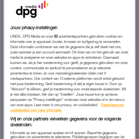
Ik stapte het programma in met een soort onbevangenheid. De
andere kandidaten hadden het wel eens over bepaalde
technische opdrachten die elk seizoen terugkwamen.” Veel
Jouw privacy-instellingen
technieken, zoals het maken van koeken of sloffen, worden
LINDA., DPG Media en onze
92
advertentiepartners gebruiken cookies om
namelijk herhaald. “Dan dacht ik: huh, had ik dit kunnen
informatie over je apparaat, locatie, browser en surfgedrag te verzamelen.
weten? Daarom vond ik de technische opdrachten vaak lastig.
Deze informatie combineren we met de gegevens die je zelf deelt met ons,
zoals wanneer je een account aanmaakt. Dit doen we om het gebruik van onze
Dat soort dingen leerde ik allemaal ter plekke.” Haar
media te analyseren en onze websites en apps te verbeteren. Daarnaast
deelname wordt uiteindelijk een groot succes. Na acht weken
kunnen we, als je hier toestemming voor geeft, je gegevens gebruiken om onze
content, communicatie en aanbod te personaliseren en je relevante
vol opdrachten, stress en eindeloos bakken wint ze het
advertenties te tonen, en voor marketingdoeleinden delen met 4
programma.
mediapartners. Ook content van 13 externe platformen wordt enkel getoond
met jouw toestemming. Geef toestemming of stel je eigen keuze in. Door op
"Akkoord" te klikken, geef je toestemming voor onderstaande doeleinden. Wil
je niet alles toestaan, klik dan op “Instellen”. Jouw keuze kun je opnieuw
GEMENGDE GEVOELENS
aanpassen via “Privacy-instellingen” onderaan onze websites of in de menu’s
van onze apps. Lees meer in ons privacy- en cookiebeleid.
Raadpleeg ons
Als Mercedes terugblikt op die periode moet ze altijd lachen.
cookiebeleid voor meer informatie.
“Er komen veel verschillende emoties naar boven. Ik vond het
Wij en onze partners verwerken gegevens voor de volgende
best heftig om te doen. Je hebt twee opnamedagen per week,
doeleinden:
je oefent thuis voor opdrachten en daarnaast werk je nog. In
Informatie op een apparaat opslaan en/of openen. Beperkte gegevens
die periode was ik ook aan het verhuizen. Het was erg veel
gebruiken om advertenties te selecteren. Publieksgroepen begrijpen aan de