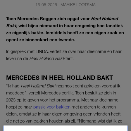
18-05-2026
|
MAAIKE LOOTSMA
Toen Mercedes Roggen zich opgaf voor
Heel Holland
Bakt
,
wist bijna niemand in haar omgeving hoe fanatiek
ze eigenlijk bakte. Inmiddels heeft ze een eigen zaak en
opent ze binnenkort een tweede.
In gesprek met LINDA. vertelt ze over haar deelname én haar
leven na de
Heel Holland Bakt
-tent.
MERCEDES IN HEEL HOLLAND BAKT
“Ik had
Heel Holland Bakt
nog nooit echt gekeken voordat ik
meedeed”, vertelt Mercedes eerlijk. Toch besluit ze zich in
2023 op te geven voor het programma. Met haar deelname
hoopt ze haar
passie voor bakken
met anderen te kunnen
delen, omdat ze in haar eigen omgeving geen vrienden heeft
die net zo van bakken houden als zij. “Niemand wist dat ik zo
fanatiek bakte.