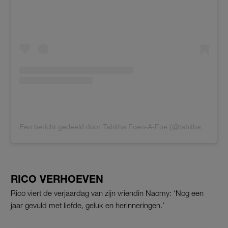
Een bericht gedeeld door Tabitha Foen-A-Foe (@tabithamusik)
RICO VERHOEVEN
Rico viert de verjaardag van zijn vriendin Naomy: ‘Nog een
jaar gevuld met liefde, geluk en herinneringen.’