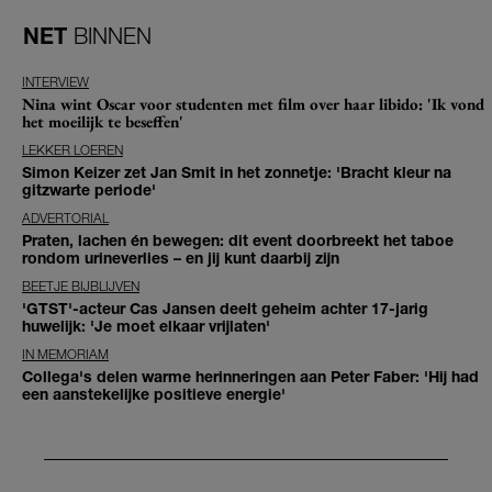
NET
BINNEN
INTERVIEW
Nina wint Oscar voor studenten met film over haar libido: 'Ik vond
het moeilijk te beseffen'
LEKKER LOEREN
Simon Keizer zet Jan Smit in het zonnetje: 'Bracht kleur na
gitzwarte periode'
ADVERTORIAL
Praten, lachen én bewegen: dit event doorbreekt het taboe
rondom urineverlies – en jij kunt daarbij zijn
BEETJE BIJBLIJVEN
'GTST'-acteur Cas Jansen deelt geheim achter 17-jarig
huwelijk: 'Je moet elkaar vrijlaten'
IN MEMORIAM
Collega's delen warme herinneringen aan Peter Faber: 'Hij had
een aanstekelijke positieve energie'