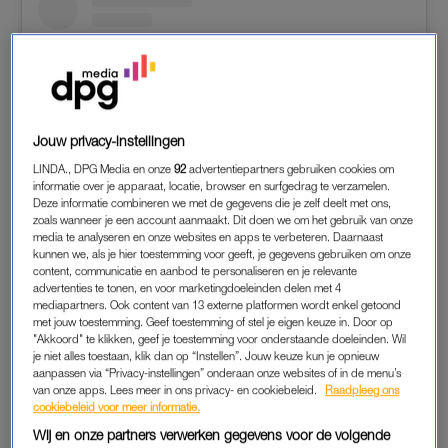
Jouw privacy-instellingen
LINDA., DPG Media en onze
92
advertentiepartners gebruiken cookies om
informatie over je apparaat, locatie, browser en surfgedrag te verzamelen.
Deze informatie combineren we met de gegevens die je zelf deelt met ons,
zoals wanneer je een account aanmaakt. Dit doen we om het gebruik van onze
media te analyseren en onze websites en apps te verbeteren. Daarnaast
Dit bericht op Instagram bekijken
kunnen we, als je hier toestemming voor geeft, je gegevens gebruiken om onze
content, communicatie en aanbod te personaliseren en je relevante
advertenties te tonen, en voor marketingdoeleinden delen met 4
mediapartners. Ook content van 13 externe platformen wordt enkel getoond
met jouw toestemming. Geef toestemming of stel je eigen keuze in. Door op
"Akkoord" te klikken, geef je toestemming voor onderstaande doeleinden. Wil
je niet alles toestaan, klik dan op “Instellen”. Jouw keuze kun je opnieuw
aanpassen via “Privacy-instellingen” onderaan onze websites of in de menu’s
van onze apps. Lees meer in ons privacy- en cookiebeleid.
Raadpleeg ons
cookiebeleid voor meer informatie.
Wij en onze partners verwerken gegevens voor de volgende