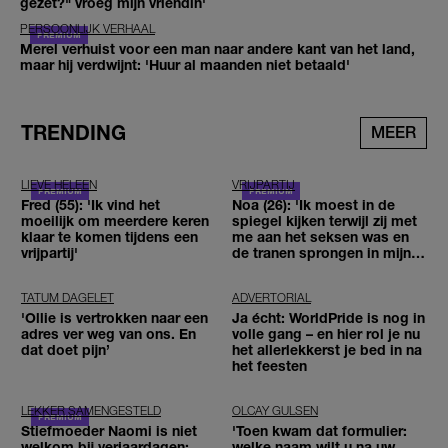
gezet?" vroeg mijn vriendin'
PERSOONLIJK VERHAAL
Merel verhuist voor een man naar andere kant van het land,
maar hij verdwijnt: 'Huur al maanden niet betaald'
TRENDING
MEER
LIEVE HELEEN
VRIJPARTIJ
Fred (55): 'Ik vind het
Noa (26): 'Ik moest in de
moeilijk om meerdere keren
spiegel kijken terwijl zij met
klaar te komen tijdens een
me aan het seksen was en
vrijpartij'
de tranen sprongen in mijn
ogen'
TATUM DAGELET
ADVERTORIAL
'Ollie is vertrokken naar een
Ja écht: WorldPride is nog in
adres ver weg van ons. En
volle gang – en hier rol je nu
dat doet pijn’
het allerlekkerst je bed in na
het feesten
LEKKER SAMENGESTELD
OLCAY GULSEN
Stiefmoeder Naomi is niet
'Toen kwam dat formulier:
welkom bij verjaardagen:
welke naam wilt u na uw