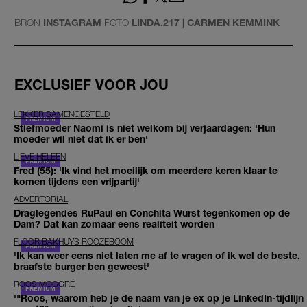
BRON
INSTAGRAM
FOTO
LINDA.217 | CARMEN KEMMINK
EXCLUSIEF VOOR JOU
LEKKER SAMENGESTELD
Stiefmoeder Naomi is niet welkom bij verjaardagen: 'Hun
moeder wil niet dat ik er ben'
LIEVE HELEEN
Fred (55): 'Ik vind het moeilijk om meerdere keren klaar te
komen tijdens een vrijpartij'
ADVERTORIAL
Draglegendes RuPaul en Conchita Wurst tegenkomen op de
Dam? Dat kan zomaar eens realiteit worden
FLOOR BAKHUYS ROOZEBOOM
'Ik kan weer eens niet laten me af te vragen of ik wel de beste,
braafste burger ben geweest'
ROOS MOGGRÉ
'"Roos, waarom heb je de naam van je ex op je LinkedIn-tijdlijn