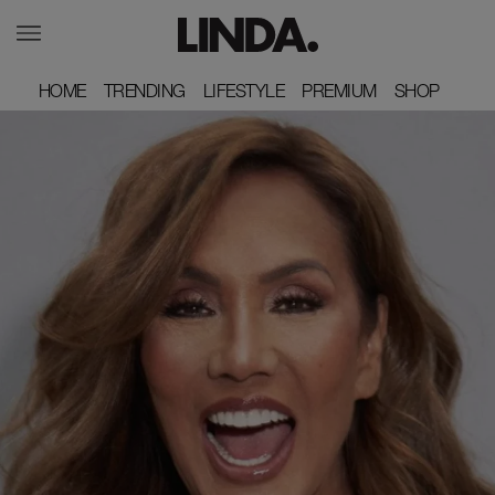
HOME
HOME
TRENDING
TRENDING
LIFESTYLE
LIFESTYLE
PREMIUM
PREMIUM
SHOP
SHOP