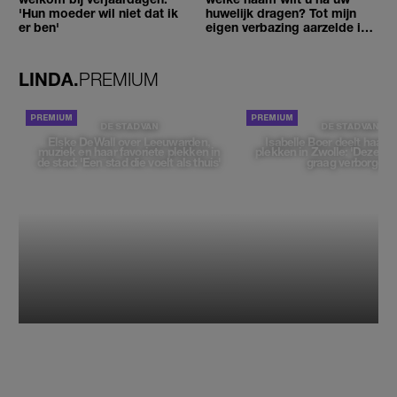
'Hun moeder wil niet dat ik
huwelijk dragen? Tot mijn
er ben'
eigen verbazing aarzelde ik
geen moment'
LINDA.
PREMIUM
DE STAD VAN
DE STAD VAN
Elske DeWall over Leeuwarden,
Isabelle Boer deelt haar f
muziek en haar favoriete plekken in
plekken in Zwolle: 'Deze pl
de stad: 'Een stad die voelt als thuis'
graag verborgen'