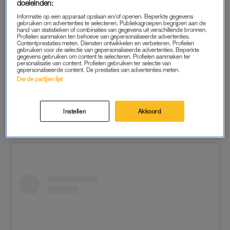
doeleinden:
Informatie op een apparaat opslaan en/of openen. Beperkte gegevens
gebruiken om advertenties te selecteren. Publieksgroepen begrijpen aan de
hand van statistieken of combinaties van gegevens uit verschillende bronnen.
Profielen aanmaken ten behoeve van gepersonaliseerde advertenties.
Een bericht gedeeld door Leslie Gabriela Keijzer (@leslie_keijzer)
Contentprestaties meten. Diensten ontwikkelen en verbeteren. Profielen
gebruiken voor de selectie van gepersonaliseerde advertenties. Beperkte
gegevens gebruiken om content te selecteren. Profielen aanmaken ter
personalisatie van content. Profielen gebruiken ter selectie van
gepersonaliseerde content. De prestaties van advertenties meten.
Derde partijen lijst
HELEEN VAN ROYEN
Instellen
Akkoord
Heleen geniet van het mooie weer in Portugal.