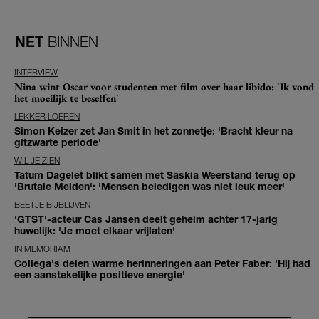
NET
BINNEN
INTERVIEW
Nina wint Oscar voor studenten met film over haar libido: 'Ik vond
het moeilijk te beseffen'
LEKKER LOEREN
Simon Keizer zet Jan Smit in het zonnetje: 'Bracht kleur na
gitzwarte periode'
WIL JE ZIEN
Tatum Dagelet blikt samen met Saskia Weerstand terug op
'Brutale Meiden': 'Mensen beledigen was niet leuk meer'
BEETJE BIJBLIJVEN
'GTST'-acteur Cas Jansen deelt geheim achter 17-jarig
huwelijk: 'Je moet elkaar vrijlaten'
IN MEMORIAM
Collega's delen warme herinneringen aan Peter Faber: 'Hij had
een aanstekelijke positieve energie'