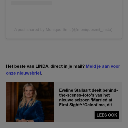
A post shared by Monique Smit (@moniquesmit_insta)
Het beste van LINDA. direct in je mail?
Meld je aan voor
onze nieuwsbrief
.
Eveline Stallaart deelt behind-
the-scenes-foto's van het
nieuwe seizoen 'Married at
First Sight': 'Geloof me, dit
wordt er weer eentje'
LEES OOK