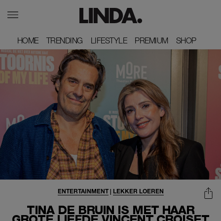
HOME
HOME
TRENDING
TRENDING
LIFESTYLE
LIFESTYLE
PREMIUM
PREMIUM
SHOP
SHOP
ENTERTAINMENT
|
LEKKER LOEREN
TINA DE BRUIN IS MET HAAR
GROTE LIEFDE VINCENT CROISET