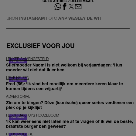
GOED ARTIKEL? DELEN MAAR.
BRON
INSTAGRAM
FOTO
ANP WESLEY DE WIT
EXCLUSIEF VOOR JOU
LEKKER SAMENGESTELD
Stiefmoeder Naomi is niet welkom bij verjaardagen: 'Hun
moeder wil niet dat ik er ben'
LIEVE HELEEN
Fred (55): 'Ik vind het moeilijk om meerdere keren klaar te
komen tijdens een vrijpartij'
ADVERTORIAL
Zin om te bingen? Déze (iconische) queer series verdienen een
plek op je kijklijst
FLOOR BAKHUYS ROOZEBOOM
'Ik kan weer eens niet laten me af te vragen of ik wel de beste,
braafste burger ben geweest'
ROOS MOGGRÉ