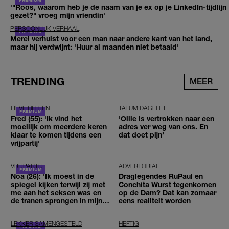
'"Roos, waarom heb je de naam van je ex op je LinkedIn-tijdlijn
gezet?" vroeg mijn vriendin'
PERSOONLIJK VERHAAL
Merel verhuist voor een man naar andere kant van het land,
maar hij verdwijnt: 'Huur al maanden niet betaald'
TRENDING
MEER
LIEVE HELEEN
TATUM DAGELET
Fred (55): 'Ik vind het
'Ollie is vertrokken naar een
moeilijk om meerdere keren
adres ver weg van ons. En
klaar te komen tijdens een
dat doet pijn’
vrijpartij'
VRIJPARTIJ
ADVERTORIAL
Noa (26): 'Ik moest in de
Draglegendes RuPaul en
spiegel kijken terwijl zij met
Conchita Wurst tegenkomen
me aan het seksen was en
op de Dam? Dat kan zomaar
de tranen sprongen in mijn
eens realiteit worden
ogen'
LEKKER SAMENGESTELD
HEFTIG