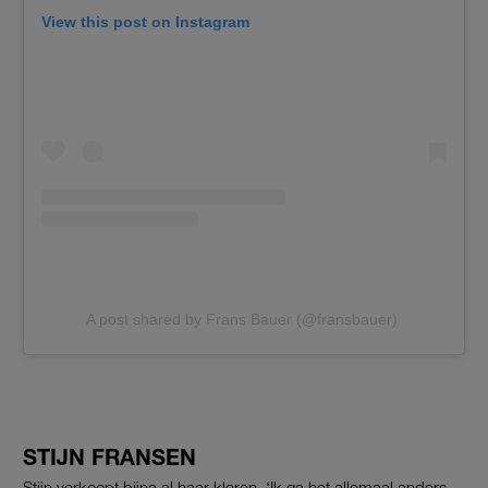
View this post on Instagram
A post shared by Frans Bauer (@fransbauer)
STIJN FRANSEN
Stijn verkoopt bijna al haar kleren. ‘Ik ga het allemaal anders