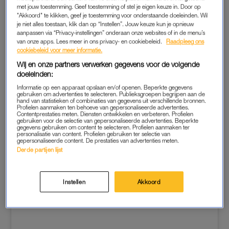
met jouw toestemming. Geef toestemming of stel je eigen keuze in. Door op
"Akkoord" te klikken, geef je toestemming voor onderstaande doeleinden. Wil
je niet alles toestaan, klik dan op “Instellen”. Jouw keuze kun je opnieuw
aanpassen via “Privacy-instellingen” onderaan onze websites of in de menu’s
van onze apps. Lees meer in ons privacy- en cookiebeleid.
Raadpleeg ons
cookiebeleid voor meer informatie.
Wij en onze partners verwerken gegevens voor de volgende
doeleinden:
Informatie op een apparaat opslaan en/of openen. Beperkte gegevens
gebruiken om advertenties te selecteren. Publieksgroepen begrijpen aan de
hand van statistieken of combinaties van gegevens uit verschillende bronnen.
Profielen aanmaken ten behoeve van gepersonaliseerde advertenties.
View this post on Instagram
Contentprestaties meten. Diensten ontwikkelen en verbeteren. Profielen
gebruiken voor de selectie van gepersonaliseerde advertenties. Beperkte
gegevens gebruiken om content te selecteren. Profielen aanmaken ter
personalisatie van content. Profielen gebruiken ter selectie van
gepersonaliseerde content. De prestaties van advertenties meten.
Derde partijen lijst
Instellen
Akkoord