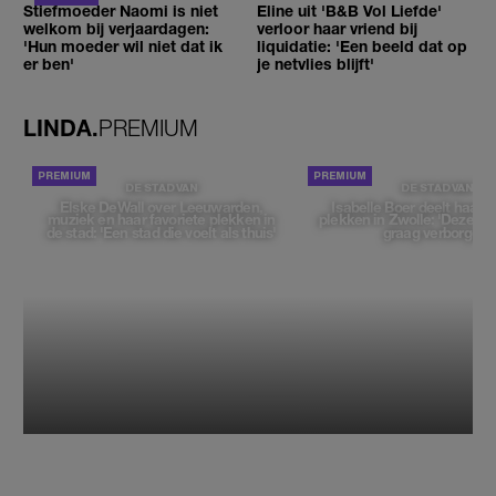
Stiefmoeder Naomi is niet
Eline uit 'B&B Vol Liefde'
welkom bij verjaardagen:
verloor haar vriend bij
'Hun moeder wil niet dat ik
liquidatie: 'Een beeld dat op
er ben'
je netvlies blijft'
LINDA.
PREMIUM
DE STAD VAN
DE STAD VAN
Elske DeWall over Leeuwarden,
Isabelle Boer deelt haar f
muziek en haar favoriete plekken in
plekken in Zwolle: 'Deze pl
de stad: 'Een stad die voelt als thuis'
graag verborgen'