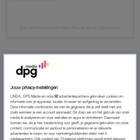
Een bericht gedeeld door Tina de Bruin (@tina10a)
TIM SENDERS
Tim laat weten dat zijn vriendin zwanger is. ‘Bizar veel zin in
Jouw privacy-instellingen
het ouderschap samen.’
LINDA., DPG Media en onze
92
advertentiepartners gebruiken cookies om
informatie over je apparaat, locatie, browser en surfgedrag te verzamelen.
Deze informatie combineren we met de gegevens die je zelf deelt met ons,
zoals wanneer je een account aanmaakt. Dit doen we om het gebruik van onze
media te analyseren en onze websites en apps te verbeteren. Daarnaast
kunnen we, als je hier toestemming voor geeft, je gegevens gebruiken om onze
content, communicatie en aanbod te personaliseren en je relevante
advertenties te tonen, en voor marketingdoeleinden delen met 4
mediapartners. Ook content van 13 externe platformen wordt enkel getoond