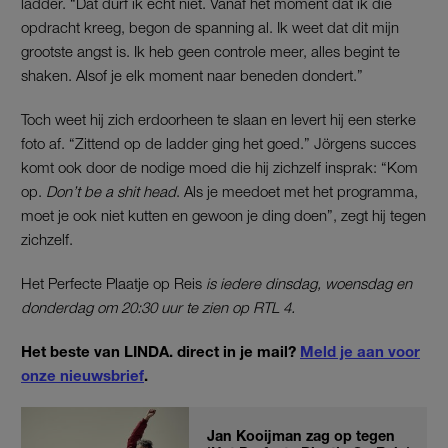
ladder. “Dat durf ik echt niet. Vanaf het moment dat ik die
opdracht kreeg, begon de spanning al. Ik weet dat dit mijn
grootste angst is. Ik heb geen controle meer, alles begint te
shaken. Alsof je elk moment naar beneden dondert.”
Toch weet hij zich erdoorheen te slaan en levert hij een sterke
foto af. “Zittend op de ladder ging het goed.” Jörgens succes
komt ook door de nodige moed die hij zichzelf insprak: “Kom
op.
Don’t be a shit head
. Als je meedoet met het programma,
moet je ook niet kutten en gewoon je ding doen”, zegt hij tegen
zichzelf.
Het Perfecte Plaatje op Reis
is iedere dinsdag, woensdag en
donderdag om 20:30 uur te zien op RTL 4.
Het beste van LINDA. direct in je mail?
Meld je aan voor
onze nieuwsbrief
.
Jan Kooijman zag op tegen