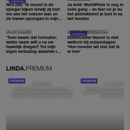
Noa (26): 'Ik moest in de
Ja écht: WorldPride is nog in
spiegel kijken terwijl zij met
volle gang – en hier rol je nu
me aan het seksen was en
het allerlekkerst je bed in na
de tranen sprongen in mijn
het feesten
ogen'
OLCAY GULSEN
LEKKER SAMENGESTELD
'Toen kwam dat formulier:
Stiefmoeder Naomi is niet
welke naam wilt u na uw
welkom bij verjaardagen:
huwelijk dragen? Tot mijn
'Hun moeder wil niet dat ik
eigen verbazing aarzelde ik
er ben'
geen moment'
LINDA.
PREMIUM
DE STAD VAN
DE STAD VAN
Elske DeWall over Leeuwarden,
Isabelle Boer deelt haar f
muziek en haar favoriete plekken in
plekken in Zwolle: 'Deze pl
de stad: 'Een stad die voelt als thuis'
graag verborgen'