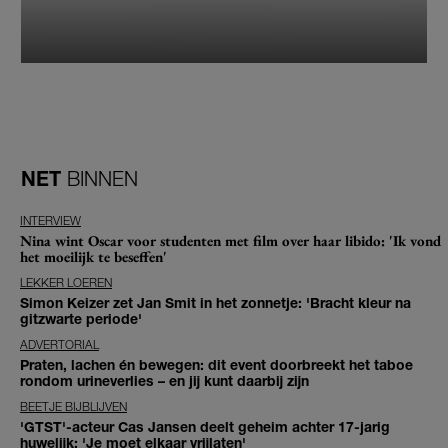
NET
BINNEN
INTERVIEW
Nina wint Oscar voor studenten met film over haar libido: 'Ik vond
het moeilijk te beseffen'
LEKKER LOEREN
Simon Keizer zet Jan Smit in het zonnetje: 'Bracht kleur na
gitzwarte periode'
ADVERTORIAL
Praten, lachen én bewegen: dit event doorbreekt het taboe
rondom urineverlies – en jij kunt daarbij zijn
BEETJE BIJBLIJVEN
'GTST'-acteur Cas Jansen deelt geheim achter 17-jarig
huwelijk: 'Je moet elkaar vrijlaten'