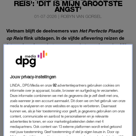
REIS': 'DIT IS MIJN GROOTSTE
ANGST'
01-07-2026
|
ROBYN VAN GORSEL
Vietnam blijft de deelnemers van
Het Perfecte Plaatje
op Reis
flink uitdagen. In de vijfde aflevering reizen de
fotografen af naar het eeuwenoude tempelcomplex Mỹ
Sơn, waar ze een sierlijke dansfoto moeten maken die
zo in een reismagazine zou kunnen.
Dat blijkt voor de één een droomopdracht en voor de ander
Jouw privacy-instellingen
een complete nachtmerrie.
LINDA., DPG Media en onze
92
advertentiepartners gebruiken cookies om
informatie over je apparaat, locatie, browser en surfgedrag te verzamelen.
Deze informatie combineren we met de gegevens die je zelf deelt met ons,
TRADITIONELE DANS IN ‘HET PERFECTE
zoals wanneer je een account aanmaakt. Dit doen we om het gebruik van onze
PLAATJE OP REIS’
media te analyseren en onze websites en apps te verbeteren. Daarnaast
kunnen we, als je hier toestemming voor geeft, je gegevens gebruiken om onze
Voor
Jan Kooijman
voelt de opdracht als thuiskomen. De oud-
content, communicatie en aanbod te personaliseren en je relevante
danser geniet zichtbaar van de traditionele cham-dansen en
advertenties te tonen, en voor marketingdoeleinden delen met 4
mediapartners. Ook content van 13 externe platformen wordt enkel getoond
weet zijn model perfect vast te leggen. Zijn foto wordt door de
met jouw toestemming. Geef toestemming of stel je eigen keuze in. Door op