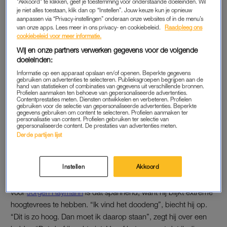
jury omschreven als een beeld waardoor je direct naar
"Akkoord" te klikken, geef je toestemming voor onderstaande doeleinden. Wil
je niet alles toestaan, klik dan op “Instellen”. Jouw keuze kun je opnieuw
Vietnam wilt afreizen. Het levert hem zijn eerste 8 op. “Dat
aanpassen via “Privacy-instellingen” onderaan onze websites of in de menu’s
voelt echt heel fijn”, reageert hij trots.
van onze apps. Lees meer in ons privacy- en cookiebeleid.
Raadpleeg ons
cookiebeleid voor meer informatie.
Heel anders verloopt de opdracht voor
Quinty Trustfull
. Zij
Wij en onze partners verwerken gegevens voor de volgende
baalt al direct wanneer ze een mannelijke danser in een
doeleinden:
felrode outfit toegewezen krijgt. “Ik vind rood gewoon geen
Informatie op een apparaat opslaan en/of openen. Beperkte gegevens
gebruiken om advertenties te selecteren. Publieksgroepen begrijpen aan de
prettige kleur om mee te werken”, verzucht ze. Haar
hand van statistieken of combinaties van gegevens uit verschillende bronnen.
Profielen aanmaken ten behoeve van gepersonaliseerde advertenties.
uiteindelijke foto wordt door de jury zelfs vergeleken met een
Contentprestaties meten. Diensten ontwikkelen en verbeteren. Profielen
gebruiken voor de selectie van gepersonaliseerde advertenties. Beperkte
scène uit de vogeltjesdans. Pijnlijk genoeg eindigt ze met een
gegevens gebruiken om content te selecteren. Profielen aanmaken ter
personalisatie van content. Profielen gebruiken ter selectie van
5,4 onderaan het klassement.
gepersonaliseerde content. De prestaties van advertenties meten.
Derde partijen lijst
PANIEK BIJ JÖRGEN RAYMANN
Na de tempels wacht de kandidaten nog een uitdaging: een
Instellen
Akkoord
foto van bovenaf nemen van een Vietnamees ambacht. Vooral
voor
Jörgen Raymann
is dat spannend, want hij blijkt extreme
hoogtevrees te hebben. “Ik vind het doodeng”, biecht hij op.
“Dit is zo hoog. Dan moet ik daarop staan”, zegt hij over een