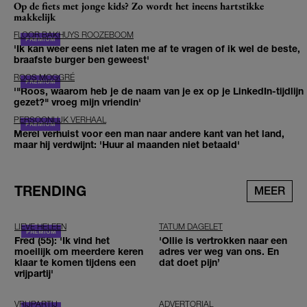
Op de fiets met jonge kids? Zo wordt het ineens hartstikke
makkelijk
FLOOR BAKHUYS ROOZEBOOM
'Ik kan weer eens niet laten me af te vragen of ik wel de beste,
braafste burger ben geweest'
ROOS MOGGRÉ
'"Roos, waarom heb je de naam van je ex op je LinkedIn-tijdlijn
gezet?" vroeg mijn vriendin'
PERSOONLIJK VERHAAL
Merel verhuist voor een man naar andere kant van het land,
maar hij verdwijnt: 'Huur al maanden niet betaald'
TRENDING
MEER
LIEVE HELEEN
TATUM DAGELET
Fred (55): 'Ik vind het
'Ollie is vertrokken naar een
moeilijk om meerdere keren
adres ver weg van ons. En
klaar te komen tijdens een
dat doet pijn’
vrijpartij'
VRIJPARTIJ
ADVERTORIAL