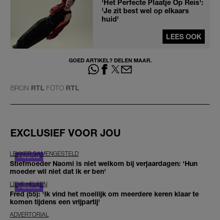
'Het Perfecte Plaatje Op Reis':
'Je zit best wel op elkaars
huid'
LEES OOK
GOED ARTIKEL? DELEN MAAR.
BRON
RTL
FOTO
RTL
EXCLUSIEF VOOR JOU
LEKKER SAMENGESTELD
Stiefmoeder Naomi is niet welkom bij verjaardagen: 'Hun
moeder wil niet dat ik er ben'
LIEVE HELEEN
Fred (55): 'Ik vind het moeilijk om meerdere keren klaar te
komen tijdens een vrijpartij'
ADVERTORIAL