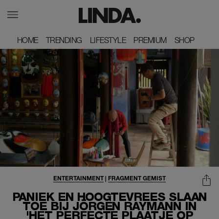
HOME
HOME
TRENDING
TRENDING
LIFESTYLE
LIFESTYLE
PREMIUM
PREMIUM
SHOP
SHOP
ENTERTAINMENT
|
FRAGMENT GEMIST
PANIEK EN HOOGTEVREES SLAAN
TOE BIJ JÖRGEN RAYMANN IN
'HET PERFECTE PLAATJE OP