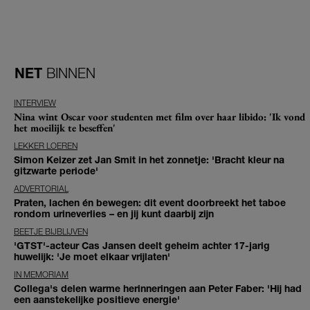
NET
BINNEN
INTERVIEW
Nina wint Oscar voor studenten met film over haar libido: 'Ik vond
het moeilijk te beseffen'
LEKKER LOEREN
Simon Keizer zet Jan Smit in het zonnetje: 'Bracht kleur na
gitzwarte periode'
ADVERTORIAL
Praten, lachen én bewegen: dit event doorbreekt het taboe
rondom urineverlies – en jij kunt daarbij zijn
BEETJE BIJBLIJVEN
'GTST'-acteur Cas Jansen deelt geheim achter 17-jarig
huwelijk: 'Je moet elkaar vrijlaten'
IN MEMORIAM
Collega's delen warme herinneringen aan Peter Faber: 'Hij had
een aanstekelijke positieve energie'