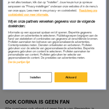
je niet alles toestaan, klik dan op “Instellen”. Jouw keuze kun je opnieuw
sexy aangekleed. Die ziet er uitdagend uit. Bruisend.
aanpassen via “Privacy-instellingen” onderaan onze websites of in de menu’s
Misschien is dat wel een trucje om me te verleiden.” Als ze
van onze apps. Lees meer in ons privacy- en cookiebeleid.
Raadpleeg ons
cookiebeleid voor meer informatie.
vervolgens een gigantische houten penis uit haar koffer
Wij en onze partners verwerken gegevens voor de volgende
tevoorschijn tovert en die in haar kamer uitstalt, wordt Walters
doeleinden:
vermoeden bevestigd. Een “trukendoos”, noemt hij haar later.
Informatie op een apparaat opslaan en/of openen. Beperkte gegevens
gebruiken om advertenties te selecteren. Publieksgroepen begrijpen aan de
Na het avondeten – waarbij Alexandra niets doet – komt hij
hand van statistieken of combinaties van gegevens uit verschillende bronnen.
Profielen aanmaken ten behoeve van gepersonaliseerde advertenties.
nog een keer terug op die eerdere uitspraken. Zelf fladdert de
Contentprestaties meten. Diensten ontwikkelen en verbeteren. Profielen
gebruiken voor de selectie van gepersonaliseerde advertenties. Beperkte
nieuwkomer wild door de woonkamer en danst ze op de
gegevens gebruiken om content te selecteren. Profielen aanmaken ter
personalisatie van content. Profielen gebruiken ter selectie van
bank, maar Walter houdt zich afzijdig. “Dit soort gedrag kan je
gepersonaliseerde content. De prestaties van advertenties meten.
zeker onder de noemer trucjes plaatsen, in plaats van
Derde partijen lijst
kwetsbaarheid en zachtheid en een open hart. En als dat zo is,
dan ben ik er wel snel op uitgekeken. Ik hoef niet verleid te
Instellen
Akkoord
worden. Dat heb ik wel gehad, dat vind ik niet meer
interessant.”
OOK CORINA IS GEEN FAN
Wie overigens ook absoluut geen fan is van Alexandra, is