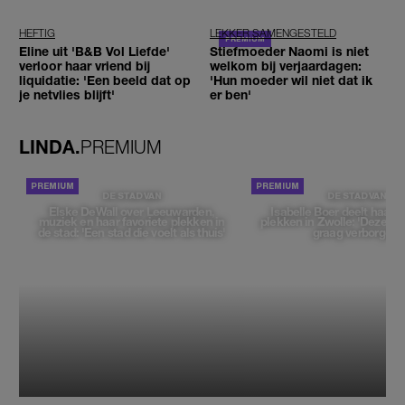
ogen'
reizigers'
HEFTIG
LEKKER SAMENGESTELD
Eline uit 'B&B Vol Liefde'
Stiefmoeder Naomi is niet
verloor haar vriend bij
welkom bij verjaardagen:
liquidatie: 'Een beeld dat op
'Hun moeder wil niet dat ik
je netvlies blijft'
er ben'
LINDA.
PREMIUM
DE STAD VAN
DE STAD VAN
Elske DeWall over Leeuwarden,
Isabelle Boer deelt haar f
muziek en haar favoriete plekken in
plekken in Zwolle: 'Deze pl
de stad: 'Een stad die voelt als thuis'
graag verborgen'