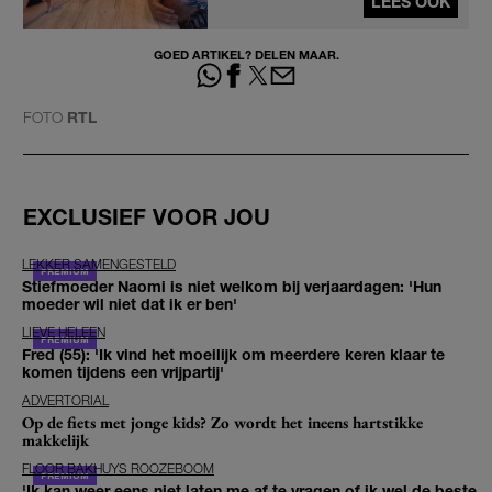
LEES OOK
GOED ARTIKEL? DELEN MAAR.
FOTO
RTL
EXCLUSIEF VOOR JOU
LEKKER SAMENGESTELD
Stiefmoeder Naomi is niet welkom bij verjaardagen: 'Hun
moeder wil niet dat ik er ben'
LIEVE HELEEN
Fred (55): 'Ik vind het moeilijk om meerdere keren klaar te
komen tijdens een vrijpartij'
ADVERTORIAL
Op de fiets met jonge kids? Zo wordt het ineens hartstikke
makkelijk
FLOOR BAKHUYS ROOZEBOOM
'Ik kan weer eens niet laten me af te vragen of ik wel de beste,