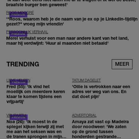
braafste burger ben geweest'
ROOS MOGGRÉ
'"Roos, waarom heb je de naam van je ex op je LinkedIn-tijdlijn
gezet?" vroeg mijn vriendin'
PERSOONLIJK VERHAAL
Merel verhuist voor een man naar andere kant van het land,
maar hij verdwijnt: 'Huur al maanden niet betaald'
TRENDING
MEER
LIEVE HELEEN
TATUM DAGELET
Fred (55): 'Ik vind het
'Ollie is vertrokken naar een
moeilijk om meerdere keren
adres ver weg van ons. En
klaar te komen tijdens een
dat doet pijn’
vrijpartij'
VRIJPARTIJ
ADVERTORIAL
Noa (26): 'Ik moest in de
Amaya zat vast op Madeira
spiegel kijken terwijl zij met
door noodweer: 'We zaten
me aan het seksen was en
op de grond tussen
de tranen sprongen in mijn
honderden gestrande