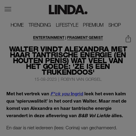
HOME
HOME
TRENDING
TRENDING
LIFESTYLE
LIFESTYLE
PREMIUM
PREMIUM
SHOP
SHOP
ENTERTAINMENT
|
FRAGMENT GEMIST
WALTER VINDT ALEXANDRA MET
HAAR TANTRISCHE ENERGIE (ÉN
HOUTEN PENIS) WAT VEEL VAN
HET GOEDE: 'ZE IS EEN
TRUKENDOOS'
15-08-2023
|
ROBYN VAN GORSEL
Met het vertrek van
F*ck you
Ingrid
leek het even kalm
qua ‘spieruwaliteit’ in het oord van Walter. Maar met de
komst van Alexandra en haar tantrische energie
verandert in deze aflevering van
B&B Vol Liefde
álles.
En daar is niet iedereen (lees: Corina) van gecharmeerd.