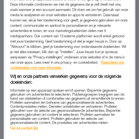
The Voice of Holland
. Ze was eerder al te zien in het vierde en
Deze informatie combineren we met de gegevens die je zelf deelt met ons,
zoals wanneer je een account aanmaakt. Dit doen we om het gebruik van onze
vijfde seizoen en is sinds 2016 een vast gezicht bij
The Voice
media te analyseren en onze websites en apps te verbeteren. Daarnaast
Kids
. Na vier jaar afwezigheid zat ze dus opnieuw in de rode
kunnen we, als je hier toestemming voor geeft, je gegevens gebruiken om onze
content, communicatie en aanbod te personaliseren en je relevante
stoel. “Ik denk dat ik namens iedereen kan spreken als ik zeg
advertenties te tonen, en voor marketingdoeleinden delen met 4
dat we heel blij waren dat het programma terugkwam. Maar
mediapartners. Ook content van 13 externe platformen wordt enkel getoond
natuurlijk was het wel spannend om weer in die stoel te zitten.
met jouw toestemming. Geef toestemming of stel je eigen keuze in. Door op
"Akkoord" te klikken, geef je toestemming voor onderstaande doeleinden. Wil
Je ziet dat ook wel een beetje aan mijn hoofd in de eerste
je niet alles toestaan, klik dan op “Instellen”. Jouw keuze kun je opnieuw
uitzendingen. De spanning is zichtbaar in mijn gezicht.”
aanpassen via “Privacy-instellingen” onderaan onze websites of in de menu’s
van onze apps. Lees meer in ons privacy- en cookiebeleid.
Raadpleeg ons
cookiebeleid voor meer informatie.
Ze voelde bovendien een grote verantwoordelijkheid om het
Wij en onze partners verwerken gegevens voor de volgende
programma weer tot een succes te maken. “Je wil zo graag
doeleinden:
dat het weer lukt en dat het een goed programma wordt. Het
Informatie op een apparaat opslaan en/of openen. Beperkte gegevens
lag behoorlijk onder een vergrootglas.”
gebruiken om advertenties te selecteren. Publieksgroepen begrijpen aan de
hand van statistieken of combinaties van gegevens uit verschillende bronnen.
Profielen aanmaken ten behoeve van gepersonaliseerde advertenties.
Contentprestaties meten. Diensten ontwikkelen en verbeteren. Profielen
Danitsia weet iedereen in 'The
gebruiken voor de selectie van gepersonaliseerde advertenties. Beperkte
gegevens gebruiken om content te selecteren. Profielen aanmaken ter
Voice' te raken met 'No More
personalisatie van content. Profielen gebruiken ter selectie van
Drama': 'Gaat over wat ik
gepersonaliseerde content. De prestaties van advertenties meten.
allemaal heb meegemaakt'
Derde partijen lijst
LEES OOK