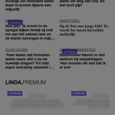
moeilijk om meerdere keren
adres ver weg van ons. En
klaar te komen tijdens een
dat doet pijn’
vrijpartij'
VRIJPARTIJ
ADVERTORIAL
Op de fiets met jonge kids? Zo
Noa (26): 'Ik moest in de
wordt het ineens hartstikke
spiegel kijken terwijl zij met
makkelijk
me aan het seksen was en
de tranen sprongen in mijn
ogen'
OLCAY GULSEN
LEKKER SAMENGESTELD
'Toen kwam dat formulier:
Stiefmoeder Naomi is niet
welke naam wilt u na uw
welkom bij verjaardagen:
huwelijk dragen? Tot mijn
'Hun moeder wil niet dat ik
eigen verbazing aarzelde ik
er ben'
geen moment'
LINDA.
PREMIUM
DE STAD VAN
DE STAD VAN
Elske DeWall over Leeuwarden,
Isabelle Boer deelt haar f
muziek en haar favoriete plekken in
plekken in Zwolle: 'Deze pl
de stad: 'Een stad die voelt als thuis'
graag verborgen'