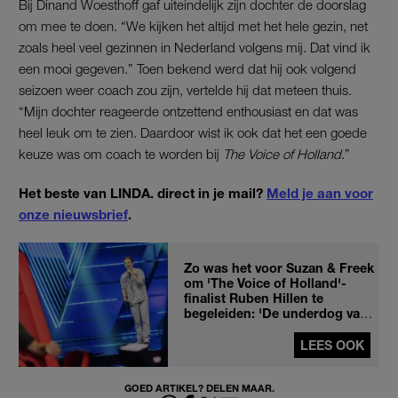
Bij Dinand Woesthoff gaf uiteindelijk zijn dochter de doorslag
om mee te doen. “We kijken het altijd met het hele gezin, net
zoals heel veel gezinnen in Nederland volgens mij. Dat vind ik
een mooi gegeven.” Toen bekend werd dat hij ook volgend
seizoen weer coach zou zijn, vertelde hij dat meteen thuis.
“Mijn dochter reageerde ontzettend enthousiast en dat was
heel leuk om te zien. Daardoor wist ik ook dat het een goede
keuze was om coach te worden bij
The Voice of Holland
.”
Het beste van LINDA. direct in je mail?
Meld je aan voor
onze nieuwsbrief
.
Zo was het voor Suzan & Freek
om 'The Voice of Holland'-
finalist Ruben Hillen te
begeleiden: 'De underdog van
het seizoen'
LEES OOK
GOED ARTIKEL? DELEN MAAR.