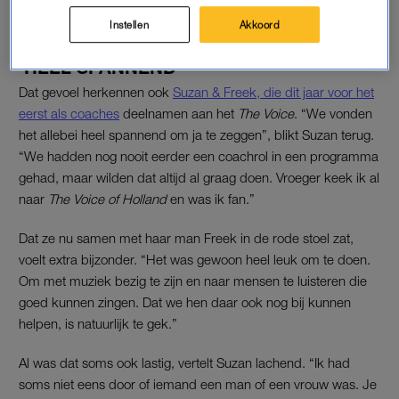
Instellen
Akkoord
‘HEEL SPANNEND’
Dat gevoel herkennen ook
Suzan & Freek, die dit jaar voor het
eerst als coaches
deelnamen aan het
The Voice
. “We vonden
het allebei heel spannend om ja te zeggen”, blikt Suzan terug.
“We hadden nog nooit eerder een coachrol in een programma
gehad, maar wilden dat altijd al graag doen. Vroeger keek ik al
naar
The Voice of Holland
en was ik fan.”
Dat ze nu samen met haar man Freek in de rode stoel zat,
voelt extra bijzonder. “Het was gewoon heel leuk om te doen.
Om met muziek bezig te zijn en naar mensen te luisteren die
goed kunnen zingen. Dat we hen daar ook nog bij kunnen
helpen, is natuurlijk te gek.”
Al was dat soms ook lastig, vertelt Suzan lachend. “Ik had
soms niet eens door of iemand een man of een vrouw was. Je