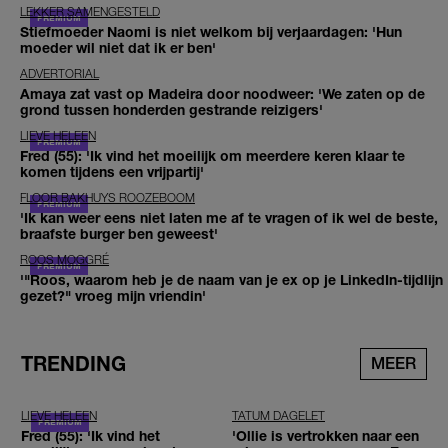
LEKKER SAMENGESTELD
Stiefmoeder Naomi is niet welkom bij verjaardagen: 'Hun
moeder wil niet dat ik er ben'
ADVERTORIAL
Amaya zat vast op Madeira door noodweer: 'We zaten op de
grond tussen honderden gestrande reizigers'
LIEVE HELEEN
Fred (55): 'Ik vind het moeilijk om meerdere keren klaar te
komen tijdens een vrijpartij'
FLOOR BAKHUYS ROOZEBOOM
'Ik kan weer eens niet laten me af te vragen of ik wel de beste,
braafste burger ben geweest'
ROOS MOGGRÉ
'"Roos, waarom heb je de naam van je ex op je LinkedIn-tijdlijn
gezet?" vroeg mijn vriendin'
TRENDING
MEER
LIEVE HELEEN
TATUM DAGELET
Fred (55): 'Ik vind het
'Ollie is vertrokken naar een