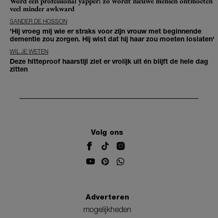
Word een professional yapper: zó wordt nieuwe mensen ontmoeten
veel minder awkward
SANDER DE HOSSON
'Hij vroeg mij wie er straks voor zijn vrouw met beginnende
dementie zou zorgen. Hij wist dat hij haar zou moeten loslaten'
WIL JE WETEN
Deze hitteproof haarstijl ziet er vrolijk uit én blijft de hele dag
zitten
Volg ons
Adverteren
mogelijkheden