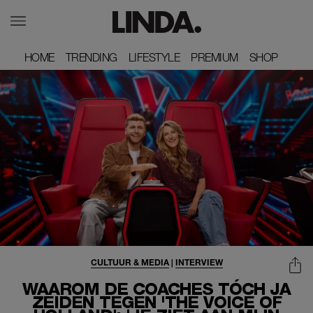
HOME
HOME
TRENDING
TRENDING
LIFESTYLE
LIFESTYLE
PREMIUM
PREMIUM
SHOP
SHOP
CULTUUR & MEDIA
|
INTERVIEW
WAAROM DE COACHES TÓCH JA
ZEIDEN TEGEN 'THE VOICE OF