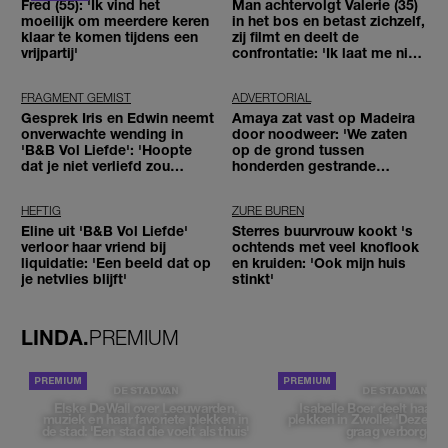
Fred (55): 'Ik vind het
Man achtervolgt Valerie (35)
moeilijk om meerdere keren
in het bos en betast zichzelf,
klaar te komen tijdens een
zij filmt en deelt de
vrijpartij'
confrontatie: 'Ik laat me niet
tegenhouden'
FRAGMENT GEMIST
ADVERTORIAL
Gesprek Iris en Edwin neemt
Amaya zat vast op Madeira
onverwachte wending in
door noodweer: 'We zaten
'B&B Vol Liefde': 'Hoopte
op de grond tussen
dat je niet verliefd zou
honderden gestrande
worden'
reizigers'
HEFTIG
ZURE BUREN
Eline uit 'B&B Vol Liefde'
Sterres buurvrouw kookt 's
verloor haar vriend bij
ochtends met veel knoflook
liquidatie: 'Een beeld dat op
en kruiden: 'Ook mijn huis
je netvlies blijft'
stinkt'
LINDA.
PREMIUM
DE STAD VAN
DE STAD VAN
Elske DeWall over Leeuwarden,
Isabelle Boer deelt haar f
muziek en haar favoriete plekken in
plekken in Zwolle: 'Deze pl
de stad: 'Een stad die voelt als thuis'
graag verborgen'