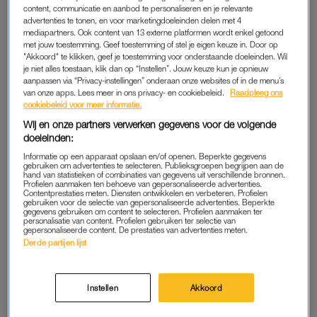
week zijn het muzikale duo John en Kees de Bever. Zij geven
content, communicatie en aanbod te personaliseren en je relevante
de kandidaten de opdracht om een WK-versie van Johns
advertenties te tonen, en voor marketingdoeleinden delen met 4
mediapartners. Ook content van 13 externe platformen wordt enkel getoond
grote hit
Jij krijgt die lach niet van mijn gezicht
te maken.
met jouw toestemming. Geef toestemming of stel je eigen keuze in. Door op
"Akkoord" te klikken, geef je toestemming voor onderstaande doeleinden. Wil
Voor Kees was het een langgekoesterde droom. Hij volgt het
je niet alles toestaan, klik dan op “Instellen”. Jouw keuze kun je opnieuw
aanpassen via “Privacy-instellingen” onderaan onze websites of in de menu’s
programma al jaren, zo vertelt hij aan LINDA. voorafgaand aan
van onze apps. Lees meer in ons privacy- en cookiebeleid.
Raadpleeg ons
de uitzending waarin zij te zien zijn. “Ik ontmoette Jan
cookiebeleid voor meer informatie.
Versteegh tijdens de opnames van
No Way Back
in Albanië en
Wij en onze partners verwerken gegevens voor de volgende
zei hem daar al dat ik groot fan was van
De Bondgenoten
”,
doeleinden:
vertelt Kees de Bever. Een paar maanden later werd hij door
Informatie op een apparaat opslaan en/of openen. Beperkte gegevens
gebruiken om advertenties te selecteren. Publieksgroepen begrijpen aan de
de productiemaatschappij gebeld met de vraag of John een
hand van statistieken of combinaties van gegevens uit verschillende bronnen.
opdracht wilde jureren. “En gelukkig vroegen ze ook aan mij of
Profielen aanmaken ten behoeve van gepersonaliseerde advertenties.
Contentprestaties meten. Diensten ontwikkelen en verbeteren. Profielen
ik langs wilde komen. Ik ben echt verslaafd geraakt aan het
gebruiken voor de selectie van gepersonaliseerde advertenties. Beperkte
gegevens gebruiken om content te selecteren. Profielen aanmaken ter
programma.”
personalisatie van content. Profielen gebruiken ter selectie van
gepersonaliseerde content. De prestaties van advertenties meten.
Derde partijen lijst
'De Bondgenoten'-winnaar
Beau moest jaar herstellen na
deelname: 'Kijk het niet meer'
Instellen
Akkoord