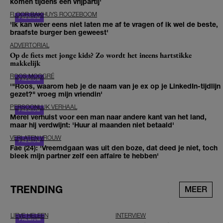
komen tijdens een vrijpartij'
FLOOR BAKHUYS ROOZEBOOM
'Ik kan weer eens niet laten me af te vragen of ik wel de beste,
braafste burger ben geweest'
ADVERTORIAL
Op de fiets met jonge kids? Zo wordt het ineens hartstikke
makkelijk
ROOS MOGGRÉ
'"Roos, waarom heb je de naam van je ex op je LinkedIn-tijdlijn
gezet?" vroeg mijn vriendin'
PERSOONLIJK VERHAAL
Merel verhuist voor een man naar andere kant van het land,
maar hij verdwijnt: 'Huur al maanden niet betaald'
VERLATEN VROUW
Fae (24): 'Vreemdgaan was uit den boze, dat deed je niet, toch
bleek mijn partner zelf een affaire te hebben'
TRENDING
MEER
LIEVE HELEEN
INTERVIEW