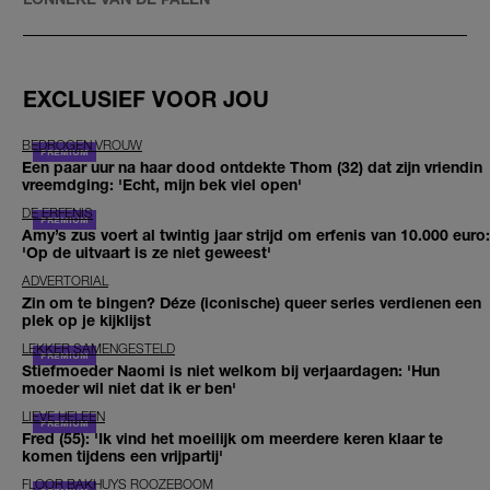
EXCLUSIEF VOOR JOU
BEDROGEN VROUW
Een paar uur na haar dood ontdekte Thom (32) dat zijn vriendin
vreemdging: 'Echt, mijn bek viel open'
DE ERFENIS
Amy’s zus voert al twintig jaar strijd om erfenis van 10.000 euro:
'Op de uitvaart is ze niet geweest'
ADVERTORIAL
Zin om te bingen? Déze (iconische) queer series verdienen een
plek op je kijklijst
LEKKER SAMENGESTELD
Stiefmoeder Naomi is niet welkom bij verjaardagen: 'Hun
moeder wil niet dat ik er ben'
LIEVE HELEEN
Fred (55): 'Ik vind het moeilijk om meerdere keren klaar te
komen tijdens een vrijpartij'
FLOOR BAKHUYS ROOZEBOOM