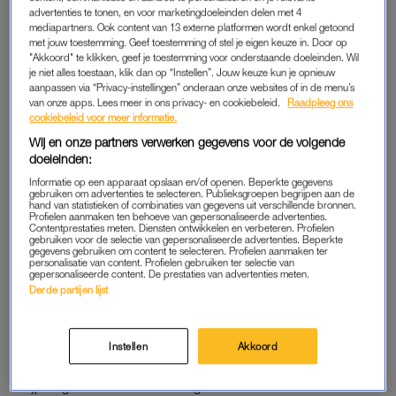
advertenties te tonen, en voor marketingdoeleinden delen met 4
op de crosstrainer in ging, dat ik goed moest onthouden ‘dat ik
mediapartners. Ook content van 13 externe platformen wordt enkel getoond
dit mezelf had aangedaan’.
met jouw toestemming. Geef toestemming of stel je eigen keuze in. Door op
"Akkoord" te klikken, geef je toestemming voor onderstaande doeleinden. Wil
je niet alles toestaan, klik dan op “Instellen”. Jouw keuze kun je opnieuw
aanpassen via “Privacy-instellingen” onderaan onze websites of in de menu’s
Sociale media hebben
van onze apps. Lees meer in ons privacy- en cookiebeleid.
Raadpleeg ons
vreemdgaan veranderd, laat
cookiebeleid voor meer informatie.
Yanaika Zomer zien in nieuw
boek: 'Welke waarde hechten
Wij en onze partners verwerken gegevens voor de volgende
we aan welke berichten?'
doeleinden:
LEES OOK
Informatie op een apparaat opslaan en/of openen. Beperkte gegevens
gebruiken om advertenties te selecteren. Publieksgroepen begrijpen aan de
hand van statistieken of combinaties van gegevens uit verschillende bronnen.
Profielen aanmaken ten behoeve van gepersonaliseerde advertenties.
Contentprestaties meten. Diensten ontwikkelen en verbeteren. Profielen
DIKKE MENSEN WORDEN VERNEDERD
gebruiken voor de selectie van gepersonaliseerde advertenties. Beperkte
gegevens gebruiken om content te selecteren. Profielen aanmaken ter
Wie dik is, is moreel verdacht. We kunnen ons niet inhouden,
personalisatie van content. Profielen gebruiken ter selectie van
gepersonaliseerde content. De prestaties van advertenties meten.
nemen meer dan ons toekomt en zorgen bovendien slecht
Derde partijen lijst
voor onszelf.
Dat oordeel is inmiddels zo vanzelfsprekend dat we het vaak
Instellen
Akkoord
niet eens meer als ideologie herkennen. We noemen het
vrijpostige bekritiseren en corrigeren van dikke lichamen