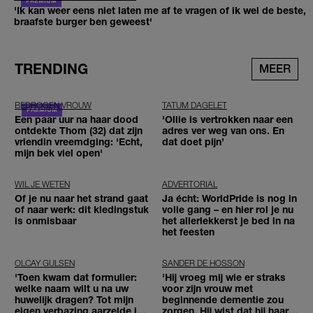
'Ik kan weer eens niet laten me af te vragen of ik wel de beste,
braafste burger ben geweest'
TRENDING
MEER
BEDROGEN VROUW
TATUM DAGELET
Een paar uur na haar dood
'Ollie is vertrokken naar een
ontdekte Thom (32) dat zijn
adres ver weg van ons. En
vriendin vreemdging: 'Echt,
dat doet pijn’
mijn bek viel open'
WIL JE WETEN
ADVERTORIAL
Of je nu naar het strand gaat
Ja écht: WorldPride is nog in
of naar werk: dit kledingstuk
volle gang – en hier rol je nu
is onmisbaar
het allerlekkerst je bed in na
het feesten
OLCAY GULSEN
SANDER DE HOSSON
'Toen kwam dat formulier:
'Hij vroeg mij wie er straks
welke naam wilt u na uw
voor zijn vrouw met
huwelijk dragen? Tot mijn
beginnende dementie zou
eigen verbazing aarzelde ik
zorgen. Hij wist dat hij haar