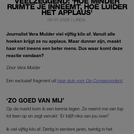
VEELZEGGEND: 'HOE MINDER
RUIMTE JE INNEEMT, HOE LUIDER
HET APPLAUS'
06-07-2026
|
LINDA.
Journalist Vera Mulder viel vijftig kilo af. Vanuit alle
hoeken krijgt ze nu applaus. Maar dunner zijn, maakt
haar niet ineens een beter mens. Dus waar komt deze
reactie vandaan?
Door Vera Mulder
Een exclusief fragment uit
haar stuk voor
De Correspondent.
‘ZO GOED VAN MIJ’
Op de markt kom ik een kennis tegen. Ze neemt me van top
tot teen op en zegt verrukt: ‘Er blijft niks van jou over!’
Ik viel vijftig kilo af. Dertig in eerdere jaren, twintig in het