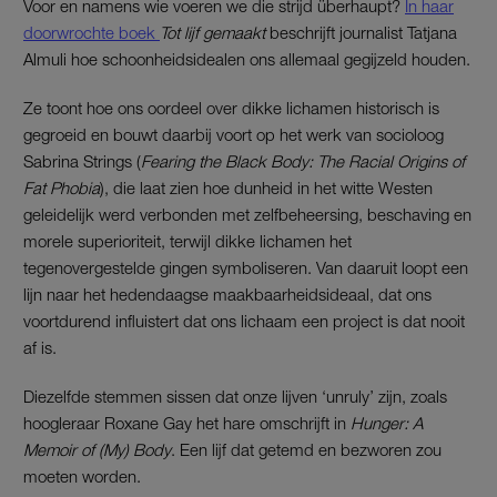
Voor en namens wie voeren we die strijd überhaupt?
In haar
doorwrochte boek
Tot lijf gemaakt
beschrijft journalist Tatjana
Almuli hoe schoonheidsidealen ons allemaal gegijzeld houden.
Ze toont hoe ons oordeel over dikke lichamen historisch is
gegroeid en bouwt daarbij voort op het werk van socioloog
Sabrina Strings (
Fearing the Black Body: The Racial Origins of
Fat Phobia
), die laat zien hoe dunheid in het witte Westen
geleidelijk werd verbonden met zelfbeheersing, beschaving en
morele superioriteit, terwijl dikke lichamen het
tegenovergestelde gingen symboliseren. Van daaruit loopt een
lijn naar het hedendaagse maakbaarheidsideaal, dat ons
voortdurend influistert dat ons lichaam een project is dat nooit
af is.
Diezelfde stemmen sissen dat onze lijven ‘unruly’ zijn, zoals
hoogleraar Roxane Gay het hare omschrijft in
Hunger: A
Memoir of (My) Body
. Een lijf dat getemd en bezworen zou
moeten worden.