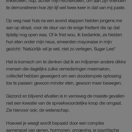
linkerbeen, hup, achter mijn rechterbeen, om aan zijn vrienden
te demonstreren hoe zijn lijf wel twee keer in dat van mij paste.
Op weg naar huis na een avond stappen hielden jongens me
aan op straat, voor de deur van de enige friettent die op dat
tijdstip nog open was. Of ik friet wou. Ik bedankte, ze hielden
hun eten onder mijn neus, smeerden mayonaise in mijn
gezicht: ‘Natúúrlijk wil je wel, niet zo verlegen, Sugar Lee!’
Het is komisch om te denken dat ik en miljoenen andere dikke
mensen die dagelijks zulke vernederingen meemaken,
collectief hebben geweigerd om een doodsimpele oplossing
toe te passen: gewoon minder eten, gewoon meer bewegen.
Gezond en blijvend afvallen is in verreweg de meeste gevallen
niet een kwestie van de spreekwoordelijke knop die omgaat.
Zie hiervoor ook: de wetenschap.
Hoeveel je weegt wordt bepaald door een complex
samenspel van genen, hormonen, omgeving, je psychische