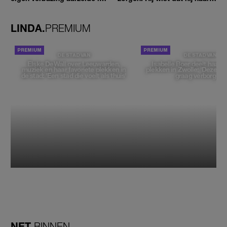
geen moment'
zou moeten loslaten'
LINDA.
PREMIUM
DE STAD VAN
DE STAD VAN
Elske DeWall over Leeuwarden,
Isabelle Boer deelt haar f
muziek en haar favoriete plekken in
plekken in Zwolle: 'Deze pl
de stad: 'Een stad die voelt als thuis'
graag verborgen'
NET
BINNEN