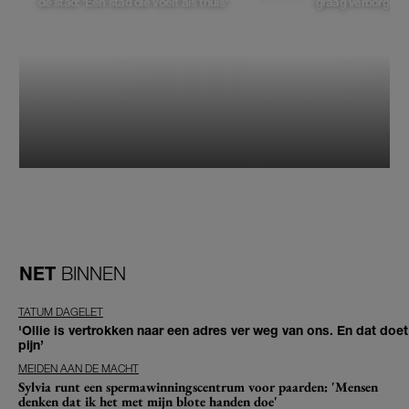
de stad: 'Een stad die voelt als thuis'
graag verborgen'
NET
BINNEN
TATUM DAGELET
'Ollie is vertrokken naar een adres ver weg van ons. En dat doet
pijn’
MEIDEN AAN DE MACHT
Sylvia runt een spermawinningscentrum voor paarden: 'Mensen
denken dat ik het met mijn blote handen doe'