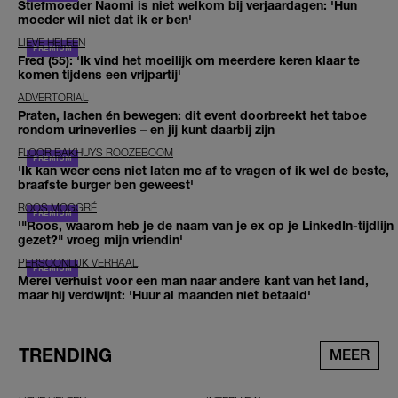
Stiefmoeder Naomi is niet welkom bij verjaardagen: 'Hun
moeder wil niet dat ik er ben'
LIEVE HELEEN
Fred (55): 'Ik vind het moeilijk om meerdere keren klaar te
komen tijdens een vrijpartij'
ADVERTORIAL
Praten, lachen én bewegen: dit event doorbreekt het taboe
rondom urineverlies – en jij kunt daarbij zijn
FLOOR BAKHUYS ROOZEBOOM
'Ik kan weer eens niet laten me af te vragen of ik wel de beste,
braafste burger ben geweest'
ROOS MOGGRÉ
'"Roos, waarom heb je de naam van je ex op je LinkedIn-tijdlijn
gezet?" vroeg mijn vriendin'
PERSOONLIJK VERHAAL
Merel verhuist voor een man naar andere kant van het land,
maar hij verdwijnt: 'Huur al maanden niet betaald'
TRENDING
MEER