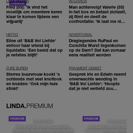
LIEVE HELEEN
INTERVIEW
Fred (55): 'Ik vind het
Man achtervolgt Valerie (35)
moeilijk om meerdere keren
in het bos en betast zichzelf,
klaar te komen tijdens een
zij filmt en deelt de
vrijpartij'
confrontatie: 'Ik laat me niet
tegenhouden'
HEFTIG
ADVERTORIAL
Eline uit 'B&B Vol Liefde'
Draglegendes RuPaul en
verloor haar vriend bij
Conchita Wurst tegenkomen
liquidatie: 'Een beeld dat op
op de Dam? Dat kan zomaar
je netvlies blijft'
eens realiteit worden
ZURE BUREN
FRAGMENT GEMIST
Sterres buurvrouw kookt 's
Gesprek Iris en Edwin neemt
ochtends met veel knoflook
onverwachte wending in
en kruiden: 'Ook mijn huis
'B&B Vol Liefde': 'Hoopte
stinkt'
dat je niet verliefd zou
worden'
LINDA.
PREMIUM
DE STAD VAN
DE STAD VAN
Elske DeWall over Leeuwarden,
Isabelle Boer deelt haar f
muziek en haar favoriete plekken in
plekken in Zwolle: 'Deze pl