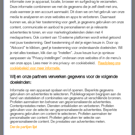
informatie over je apparaat, locatie, browser en surfgedrag te verzamelen.
Deze informatie combineren we met de gegevens die je zelf deelt met ons,
De verwarming ging omhoog, hij draaide hem weer omlaag.
zoals wanneer je een account aanmaakt. Dit doen we om het gebruik van onze
Vervolgens ontkende hij dat hij eraan had gezeten. Alles moest
media te analyseren en onze websites en apps te verbeteren. Daarnaast
kunnen we, als je hier toestemming voor geeft, je gegevens gebruiken om onze
op nachttarief gebeuren. Wassen, drogen, huishoudelijke
content, communicatie en aanbod te personaliseren en je relevante
taken. Onpraktisch met jonge kinderen, maar discussie was
advertenties te tonen, en voor marketingdoeleinden delen met 4
zinloos. Toen ze eindelijk een wasdroger kreeg en bleek dat
mediapartners. Ook content van 13 externe platformen wordt enkel getoond
met jouw toestemming. Geef toestemming of stel je eigen keuze in. Door op
die enkele weken later goedkoper werd aangeboden,
werd hij
"Akkoord" te klikken, geef je toestemming voor onderstaande doeleinden. Wil
woedend
en ze betaalde het verschil aan hem terug en zei
je niet alles toestaan, klik dan op “Instellen”. Jouw keuze kun je opnieuw
aanpassen via “Privacy-instellingen” onderaan onze websites of in de menu’s
sorry.
van onze apps. Lees meer in ons privacy- en cookiebeleid.
Raadpleeg ons
cookiebeleid voor meer informatie.
Wij en onze partners verwerken gegevens voor de volgende
FAMILIE WERD STRIJDPUNT
doeleinden:
Dat patroon herhaalde zich voortdurend. Bij conflicten volgde
Informatie op een apparaat opslaan en/of openen. Beperkte gegevens
gebruiken om advertenties te selecteren. Publieksgroepen begrijpen aan de
geen gesprek, maar stilte. Dagenlang niet praten. Niet
hand van statistieken of combinaties van gegevens uit verschillende bronnen.
reageren. Niet kijken. Een vorm van geweld die geen bewijs
Profielen aanmaken ten behoeve van gepersonaliseerde advertenties.
Contentprestaties meten. Diensten ontwikkelen en verbeteren. Profielen
achterlaat, maar die iemand langzaam laat geloven dat zij het
gebruiken voor de selectie van gepersonaliseerde advertenties. Beperkte
gegevens gebruiken om content te selecteren. Profielen aanmaken ter
probleem is.
personalisatie van content. Profielen gebruiken ter selectie van
gepersonaliseerde content. De prestaties van advertenties meten.
Derde partijen lijst
Tijdens
twee zware zwangerschappen
stond ze er grotendeels