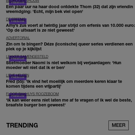
BEDROGEN VROUW
Een paar uur na haar dood ontdekte Thom (32) dat zijn vriendin
vreemdging: 'Echt, mijn bek viel open'
DE ERFENIS
Amy’s zus voert al twintig jaar strijd om erfenis van 10.000 euro:
'Op de uitvaart is ze niet geweest'
ADVERTORIAL
Zin om te bingen? Déze (iconische) queer series verdienen een
plek op je kijklijst
LEKKER SAMENGESTELD
Stiefmoeder Naomi is niet welkom bij verjaardagen: 'Hun
moeder wil niet dat ik er ben'
LIEVE HELEEN
Fred (55): 'Ik vind het moeilijk om meerdere keren klaar te
komen tijdens een vrijpartij'
FLOOR BAKHUYS ROOZEBOOM
'Ik kan weer eens niet laten me af te vragen of ik wel de beste,
braafste burger ben geweest'
TRENDING
MEER