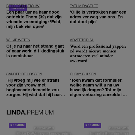
BEDROGEN VROUW
TATUM DAGELET
Een paar uur na haar dood
'Ollie is vertrokken naar een
ontdekte Thom (32) dat zijn
adres ver weg van ons. En
vriendin vreemdging: 'Echt,
dat doet pijn’
mijn bek viel open'
WIL JE WETEN
ADVERTORIAL
Word een professional yapper:
Of je nu naar het strand gaat
zó wordt nieuwe mensen
of naar werk: dit kledingstuk
ontmoeten veel minder
is onmisbaar
awkward
SANDER DE HOSSON
OLCAY GULSEN
'Hij vroeg mij wie er straks
'Toen kwam dat formulier:
voor zijn vrouw met
welke naam wilt u na uw
beginnende dementie zou
huwelijk dragen? Tot mijn
zorgen. Hij wist dat hij haar
eigen verbazing aarzelde ik
zou moeten loslaten'
geen moment'
LINDA.
PREMIUM
DE STAD VAN
DE STAD VAN
Elske DeWall over Leeuwarden,
Isabelle Boer deelt haar f