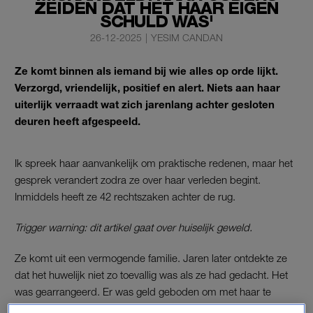
ZEIDEN DAT HET HAAR EIGEN
SCHULD WAS'
26-12-2025
|
YESIM CANDAN
Ze komt binnen als iemand bij wie alles op orde lijkt.
Verzorgd, vriendelijk, positief en alert. Niets aan haar
uiterlijk verraadt wat zich jarenlang achter gesloten
deuren heeft afgespeeld.
Ik spreek haar aanvankelijk om praktische redenen, maar het
gesprek verandert zodra ze over haar verleden begint.
Inmiddels heeft ze 42 rechtszaken achter de rug.
Trigger warning: dit artikel gaat over huiselijk geweld.
Ze komt uit een vermogende familie. Jaren later ontdekte ze
dat het huwelijk niet zo toevallig was als ze had gedacht. Het
was gearrangeerd. Er was geld geboden om met haar te
trouwen. Die wetenschap bereikte haar pas toen ze probeerde