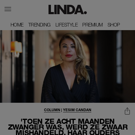
HOME
HOME
TRENDING
TRENDING
LIFESTYLE
LIFESTYLE
PREMIUM
PREMIUM
SHOP
SHOP
COLUMN
|
YESIM CANDAN
'TOEN ZE ACHT MAANDEN
ZWANGER WAS, WERD ZE ZWAAR
MISHANDELD. HAAR OUDERS