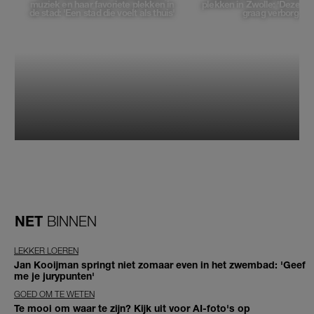
muziek en haar favoriete plekken in
plekken in Zwolle: 'Deze pl
de stad: 'Een stad die voelt als thuis'
graag verborgen'
NET
BINNEN
LEKKER LOEREN
Jan Kooijman springt niet zomaar even in het zwembad: 'Geef
me je jurypunten'
GOED OM TE WETEN
Te mooi om waar te zijn? Kijk uit voor AI-foto's op