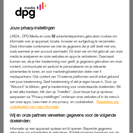
het huwelijk te verlaten. Ik dacht altijd dat uithuwelijken en
geldafspraken alleen voorkwamen in biculturele kringen, maar
niets blijkt minder waar. Haar jeugd kende eveneens
instabiliteit.
Jouw privacy-instellingen
LINDA., DPG Media en onze
92
advertentiepartners gebruiken cookies om
Haar moeder, door haar omschreven als manipulatief, vertelde
informatie over je apparaat, locatie, browser en surfgedrag te verzamelen.
haar als kind dat ze niet van haar hield. Op haar vijftiende
Deze informatie combineren we met de gegevens die je zelf deelt met ons,
zoals wanneer je een account aanmaakt. Dit doen we om het gebruik van onze
verliet ze het ouderlijk huis. Op dit moment heeft zij geen
media te analyseren en onze websites en apps te verbeteren. Daarnaast
contact met haar ouders, terwijl haar ex-man dat wel heeft; hij
kunnen we, als je hier toestemming voor geeft, je gegevens gebruiken om onze
content, communicatie en aanbod te personaliseren en je relevante
viert zelfs feestdagen met haar familie.
advertenties te tonen, en voor marketingdoeleinden delen met 4
mediapartners. Ook content van 13 externe platformen wordt enkel getoond
met jouw toestemming. Geef toestemming of stel je eigen keuze in. Door op
'Ik hoor nog steeds haar
"Akkoord" te klikken, geef je toestemming voor onderstaande doeleinden. Wil
geschreeuw. En ik… ik deed
je niet alles toestaan, klik dan op “Instellen”. Jouw keuze kun je opnieuw
niets'
aanpassen via “Privacy-instellingen” onderaan onze websites of in de menu’s
van onze apps. Lees meer in ons privacy- en cookiebeleid.
Raadpleeg ons
cookiebeleid voor meer informatie.
LEES OOK
Wij en onze partners verwerken gegevens voor de volgende
doeleinden:
Informatie op een apparaat opslaan en/of openen. Beperkte gegevens
Volgens haar begon het geweld met controle en verbaal
gebruiken om advertenties te selecteren. Publieksgroepen begrijpen aan de