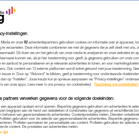
cy-instellingen
 Media en onze
92
advertentiepartners gebruiken cookies om informatie over je apparaat, lo
g te verzamelen. Deze informatie combineren we met de gegevens die je zelf deelt met ons, z
aanmaakt. Dit doen we om het gebruik van onze media te analyseren en onze websites en a
Daarnaast kunnen we, als je hier toestemming voor geeft, je gegevens gebruiken om onze con
 en aanbod te personaliseren en je relevante advertenties te tonen, en voor marketingdoele
ers. Ook content van 13 externe platformen wordt enkel getoond met jouw toestemming. Ge
gen keuze in. Door op "Akkoord" te klikken, geef je toestemming voor onderstaande doeleinden. 
k dan op “Instellen”. Jouw keuze kun je opnieuw aanpassen via “Privacy-instellingen” ondera
u’s van onze apps. Lees meer in ons privacy- en cookiebeleid.
Raadpleeg ons cookiebeleid 
e partners verwerken gegevens voor de volgende doeleinden:
p een apparaat opslaan en/of openen. Beperkte gegevens gebruiken om advertenties te sele
pen begrijpen aan de hand van statistieken of combinaties van gegevens uit verschillende br
 behoeve van gepersonaliseerde advertenties. Contentprestaties meten. Diensten ontwikkel
Profielen gebruiken voor de selectie van gepersonaliseerde advertenties. Beperkte gegeven
lecteren. Profielen aanmaken ter personalisatie van content. Profielen gebruiken ter selectie 
eerde content. De prestaties van advertenties meten.
 lijst