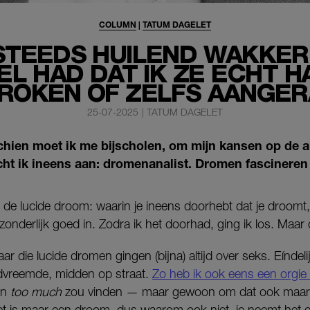
COLUMN
|
TATUM DAGELET
 STEEDS HUILEND WAKKER,
L HAD DAT IK ZE ECHT H
ROKEN OF ZELFS AANGER
25-07-2025
|
TATUM DAGELET
hien moet ik me bijscholen, om mijn kansen op de a
cht ik ineens aan: dromenanalist. Dromen fascineren
s de lucide droom: waarin je ineens doorhebt dat je droomt
tzonderlijk goed in. Zodra ik het doorhad, ging ik los. Maar
 die lucide dromen gingen (bijna) altijd over seks. Eínde
dvreemde, midden op straat.
Zo heb ik ook eens een orgi
en
too much
zou vinden — maar gewoon om dat ook maar 
het is maar een droom, dus waarom ook niet, je neemt het 