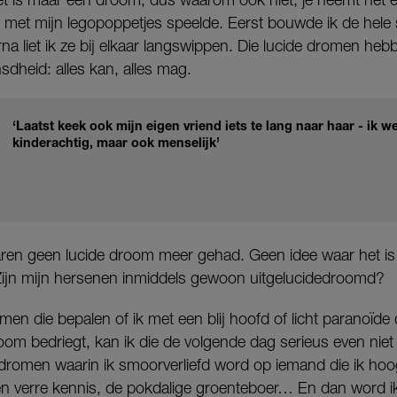
r met mijn legopoppetjes speelde. Eerst bouwde ik de hele st
a liet ik ze bij elkaar langswippen. Die lucide dromen hebb
dheid: alles kan, alles mag.
‘Laatst keek ook mijn eigen vriend iets te lang naar haar - ik wee
kinderachtig, maar ook menselijk’
jaren geen lucide droom meer gehad. Geen idee waar het is
? Zijn mijn hersenen inmiddels gewoon uitgelucidedroomd?
omen die bepalen of ik met een blij hoofd of licht paranoïde
oom bedriegt, kan ik die de volgende dag serieus even niet 
romen waarin ik smoorverliefd word op iemand die ik hoog
Een verre kennis, de pokdalige groenteboer… En dan word i