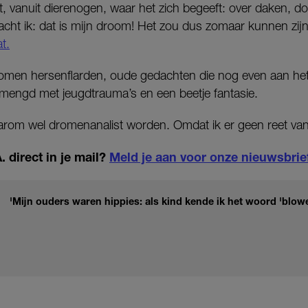
t, vanuit dierenogen, waar het zich begeeft: over daken, doo
dacht ik: dat is mijn droom! Het zou dus zomaar kunnen zij
t.
omen hersenflarden, oude gedachten die nog even aan het na
rmengd met jeugdtrauma’s en een beetje fantasie.
aarom wel dromenanalist worden. Omdat ik er geen reet va
 direct in je mail?
Meld je aan voor onze nieuwsbrie
'Mijn ouders waren hippies: als kind kende ik het woord 'blowen