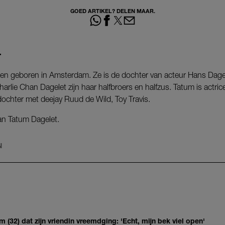
GOED ARTIKEL? DELEN MAAR.
T
r en geboren in Amsterdam. Ze is de dochter van acteur Hans Dage
rlie Chan Dagelet zijn haar halfbroers en halfzus. Tatum is actrice
 dochter met deejay Ruud de Wild, Toy Travis.
an Tatum Dagelet.
N
(32) dat zijn vriendin vreemdging: 'Echt, mijn bek viel open'