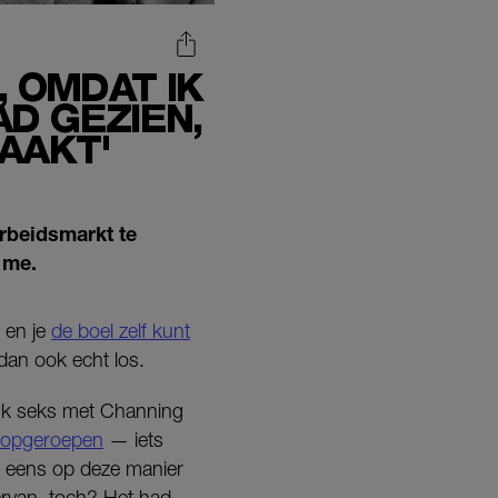
 OMDAT IK
AD GEZIEN,
AAKT'
rbeidsmarkt te
 me.
, en je
de boel zelf kunt
 dan ook echt los.
lijk seks met Channing
e opgeroepen
— iets
eens op deze manier
ervan, toch? Het had