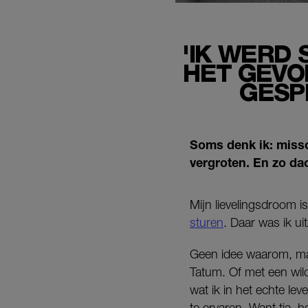
'IK WERD
HET GEVOE
GESP
Soms denk ik: missc
vergroten. En zo da
Mijn lievelingsdroom i
sturen
. Daar was ik ui
Geen idee waarom, maar
Tatum. Of met een wil
wat ik in het echte lev
te ervaren. Want tja, 