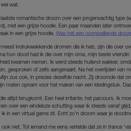
k wel wat.
aatste romantische droom over een jongensachtig type (wel
rd), met een grijze hoodie. Een paar maanden later ontmoet
vaak in een grijze hoodie.
Was het een voorspellende droo
meest indrukwekkende dromen die ik heb, zijn die over ov
k na hun dood had ik die over mijn oma, mijn beste vriendin
cheid kwamen nemen. Ik werd steeds huilend wakker, omda
zien, gesproken of zelfs aangeraakt. Na het overlijden van
 Mijn zus ook, in precies dezelfde nacht. Zij droomde dat 
ijn maten opnam voor het maken van een kledingstuk. Daar
ie altijd terugkomt. Een heel irritante: het parcours. Ik mo
en over een eindeloze schutting waar ik steeds vanaf glij
f ik in een virtual game zit. Echt zo’n droom waar je dood
ook niet. Tot iemand me eens vertelde dat ze in trance ‘vi