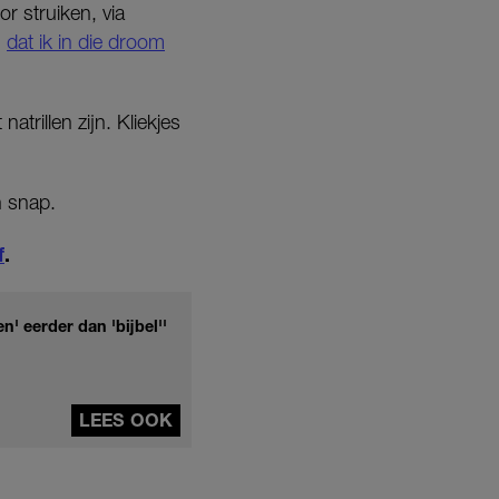
r struiken, via
n
dat ik in die droom
trillen zijn. Kliekjes
n snap.
f
.
' eerder dan 'bijbel''
LEES OOK