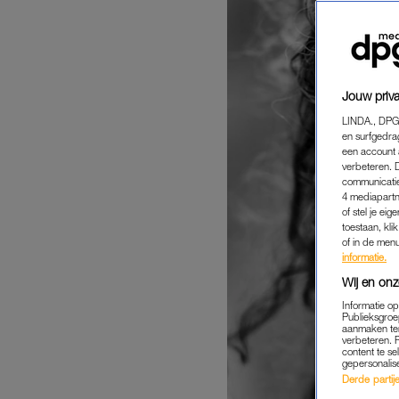
Jouw priva
LINDA., DPG
en surfgedra
een account 
verbeteren. 
communicatie
4 mediapartn
of stel je ei
toestaan, kli
of in de men
informatie.
Wij en onz
Informatie o
Publieksgroe
aanmaken ten
verbeteren. 
content te se
gepersonalis
Derde partijen