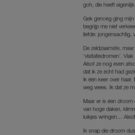
goh, die heeft eigenlij
Gek genoeg ging mijn l
begrijp me niet verkee
liefde: jongensachtig, 
De zeldzaamste, maar 
‘visitatiedromen’. Vla
Alsof ze nog even afs
dat ik ze echt had ge
ik één keer over haar.
weg wees. Ik dat ze m
Maar er is één droom d
van hoge daken, klimm
luikjes wringen… Also
Ik snap die droom dus 