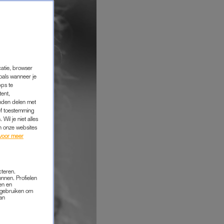
catie, browser
oals wanneer je
pps te
tent,
inden delen met
ef toestemming
Wil je niet alles
an onze websites
voor meer
cteren.
onnen. Profielen
en en
s gebruiken om
van