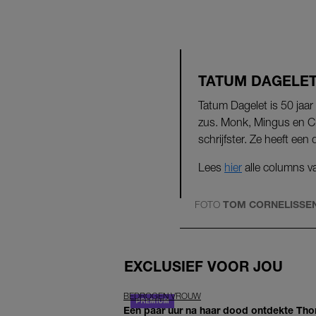
TATUM DAGELE
Tatum Dagelet is 50 jaa
zus. Monk, Mingus en Cha
schrijfster. Ze heeft een
Lees
hier
alle columns v
FOTO
TOM CORNELISSE
EXCLUSIEF VOOR JOU
BEDROGEN VROUW
Een paar uur na haar dood ontdekte Thom 