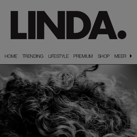
HOME
HOME
TRENDING
TRENDING
LIFESTYLE
LIFESTYLE
PREMIUM
PREMIUM
SHOP
SHOP
MEER
MEER