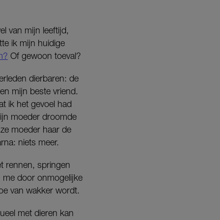
 van mijn leeftijd,
te ik mijn huidige
m?
Of gewoon toeval?
erleden dierbaren: de
 en mijn beste vriend.
t ik het gevoel had
 mijn moeder droomde
onze moeder haar de
na: niets meer.
et rennen, springen
d, me door onmogelijke
moe van wakker wordt.
sueel met dieren kan