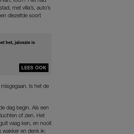
ad, met villa’s, auto’s
en diezelfde soort
t het, jaloezie is
LEES OOK
 misgegaan. Is het de
 de dag begin. Als een
luchten of zien. Het
uit vaag ken, en nooit
k wakker en denk ik: