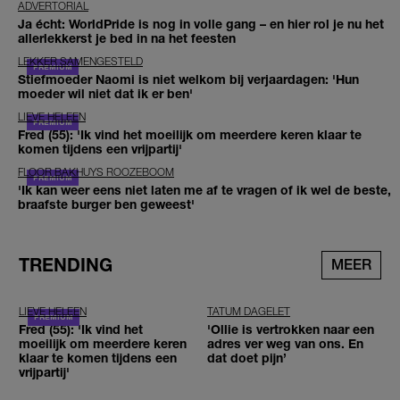
ADVERTORIAL
Ja écht: WorldPride is nog in volle gang – en hier rol je nu het
allerlekkerst je bed in na het feesten
LEKKER SAMENGESTELD
Stiefmoeder Naomi is niet welkom bij verjaardagen: 'Hun
moeder wil niet dat ik er ben'
LIEVE HELEEN
Fred (55): 'Ik vind het moeilijk om meerdere keren klaar te
komen tijdens een vrijpartij'
FLOOR BAKHUYS ROOZEBOOM
'Ik kan weer eens niet laten me af te vragen of ik wel de beste,
braafste burger ben geweest'
TRENDING
MEER
LIEVE HELEEN
TATUM DAGELET
Fred (55): 'Ik vind het
'Ollie is vertrokken naar een
moeilijk om meerdere keren
adres ver weg van ons. En
klaar te komen tijdens een
dat doet pijn’
vrijpartij'