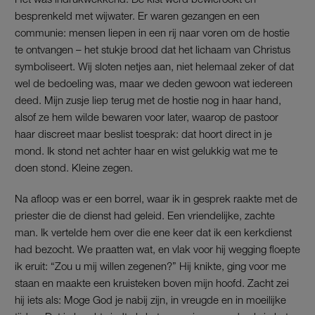
besprenkeld met wijwater. Er waren gezangen en een
communie: mensen liepen in een rij naar voren om de hostie
te ontvangen – het stukje brood dat het lichaam van Christus
symboliseert. Wij sloten netjes aan, niet helemaal zeker of dat
wel de bedoeling was, maar we deden gewoon wat iedereen
deed. Mijn zusje liep terug met de hostie nog in haar hand,
alsof ze hem wilde bewaren voor later, waarop de pastoor
haar discreet maar beslist toesprak: dat hoort direct in je
mond. Ik stond net achter haar en wist gelukkig wat me te
doen stond. Kleine zegen.
Na afloop was er een borrel, waar ik in gesprek raakte met de
priester die de dienst had geleid. Een vriendelijke, zachte
man. Ik vertelde hem over die ene keer dat ik een kerkdienst
had bezocht. We praatten wat, en vlak voor hij wegging floepte
ik eruit: “Zou u mij willen zegenen?” Hij knikte, ging voor me
staan en maakte een kruisteken boven mijn hoofd. Zacht zei
hij iets als: Moge God je nabij zijn, in vreugde en in moeilijke