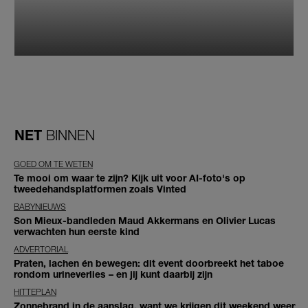
NET
BINNEN
GOED OM TE WETEN
Te mooi om waar te zijn? Kijk uit voor AI-foto's op
tweedehandsplatformen zoals Vinted
BABYNIEUWS
Son Mieux-bandleden Maud Akkermans en Olivier Lucas
verwachten hun eerste kind
ADVERTORIAL
Praten, lachen én bewegen: dit event doorbreekt het taboe
rondom urineverlies – en jij kunt daarbij zijn
HITTEPLAN
Zonnebrand in de aanslag, want we krijgen dit weekend weer