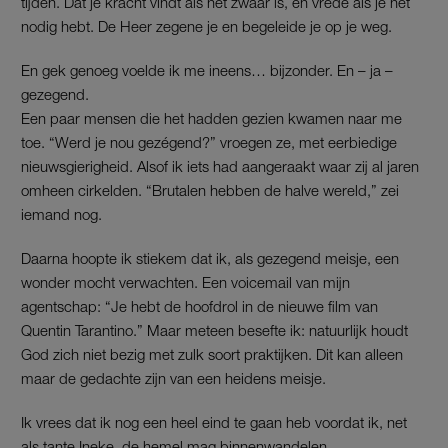
tijden. Dat je kracht vindt als het zwaar is, en vrede als je het
nodig hebt. De Heer zegene je en begeleide je op je weg.
En gek genoeg voelde ik me ineens… bijzonder. En – ja –
gezegend.
Een paar mensen die het hadden gezien kwamen naar me
toe. “Werd je nou gezégend?” vroegen ze, met eerbiedige
nieuwsgierigheid. Alsof ik iets had aangeraakt waar zij al jaren
omheen cirkelden. “Brutalen hebben de halve wereld,” zei
iemand nog.
Daarna hoopte ik stiekem dat ik, als gezegend meisje, een
wonder mocht verwachten. Een voicemail van mijn
agentschap: “Je hebt de hoofdrol in de nieuwe film van
Quentin Tarantino.” Maar meteen besefte ik: natuurlijk houdt
God zich niet bezig met zulk soort praktijken. Dit kan alleen
maar de gedachte zijn van een heidens meisje.
Ik vrees dat ik nog een heel eind te gaan heb voordat ik, net
als tante Ineke, de hemel mag binnenwandelen.