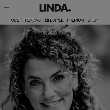
HOME
HOME
TRENDING
TRENDING
LIFESTYLE
LIFESTYLE
PREMIUM
PREMIUM
SHOP
SHOP