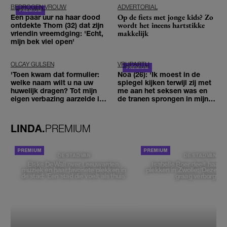
BEDROGEN VROUW
ADVERTORIAL
Op de fiets met jonge kids? Zo
Een paar uur na haar dood
wordt het ineens hartstikke
ontdekte Thom (32) dat zijn
makkelijk
vriendin vreemdging: 'Echt,
mijn bek viel open'
OLCAY GULSEN
VRIJPARTIJ
'Toen kwam dat formulier:
Noa (26): 'Ik moest in de
welke naam wilt u na uw
spiegel kijken terwijl zij met
huwelijk dragen? Tot mijn
me aan het seksen was en
eigen verbazing aarzelde ik
de tranen sprongen in mijn
geen moment'
ogen'
LINDA.
PREMIUM
DE STAD VAN
DE STAD VAN
Elske DeWall over Leeuwarden,
Isabelle Boer deelt haar f
muziek en haar favoriete plekken in
plekken in Zwolle: 'Deze pl
de stad: 'Een stad die voelt als thuis'
graag verborgen'