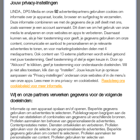
Jouw privacy-instellingen
tante Ineke, de zus van mijn vader. Een warme vrouw
met een grote lach.
LINDA., DPG Media en onze
92
advertentiepartners gebruiken cookies om
informatie over je apparaat, locatie, browser en surfgedrag te verzamelen.
Deze informatie combineren we met de gegevens die je zelf deelt met ons,
Het was een eucharistieviering. Voor mijn broers, zussen en
zoals wanneer je een account aanmaakt. Dit doen we om het gebruik van onze
mij de eerste keer dat we zo’n katholieke uitvaart
media te analyseren en onze websites en apps te verbeteren. Daarnaast
meemaakten. Wij zijn niet gelovig opgevoed. Geen gebeden
kunnen we, als je hier toestemming voor geeft, je gegevens gebruiken om onze
content, communicatie en aanbod te personaliseren en je relevante
aan tafel, geen kerk op zondag.
Mijn ouders
kwamen uit
advertenties te tonen, en voor marketingdoeleinden delen met 4
strenggelovige gezinnen, maar zodra ze op eigen benen
mediapartners. Ook content van 13 externe platformen wordt enkel getoond
met jouw toestemming. Geef toestemming of stel je eigen keuze in. Door op
stonden, zetten ze het geloof overboord en werden ze hippies.
"Akkoord" te klikken, geef je toestemming voor onderstaande doeleinden. Wil
Als kind kende ik het woord ‘blowen’ eerder dan ‘bijbel’.
je niet alles toestaan, klik dan op “Instellen”. Jouw keuze kun je opnieuw
aanpassen via “Privacy-instellingen” onderaan onze websites of in de menu’s
van onze apps. Lees meer in ons privacy- en cookiebeleid.
Raadpleeg ons
Soms ben ik een beetje jaloers op mensen die wél geloven. Ze
cookiebeleid voor meer informatie.
lijken iets te hebben om op te steunen. Troost, richting, iets
Wij en onze partners verwerken gegevens voor de volgende
buiten zichzelf.
doeleinden:
Informatie op een apparaat opslaan en/of openen. Beperkte gegevens
Een jaar geleden ging ik in mijn eentje naar een kerkdienst.
gebruiken om advertenties te selecteren. Publieksgroepen begrijpen aan de
hand van statistieken of combinaties van gegevens uit verschillende bronnen.
Niet vanwege een plotselinge bekering, maar omdat ik wilde
Profielen aanmaken ten behoeve van gepersonaliseerde advertenties.
bidden voor een dierbare die het moeilijk had. Eerlijk gezegd
Contentprestaties meten. Diensten ontwikkelen en verbeteren. Profielen
gebruiken voor de selectie van gepersonaliseerde advertenties. Beperkte
was ik ten einde raad en dacht ik: baat het niet, dan schaadt
gegevens gebruiken om content te selecteren. Profielen aanmaken ter
personalisatie van content. Profielen gebruiken ter selectie van