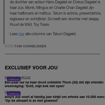
de dochter van acteur Hans Dagelet en Dokus Dagelet is
haar zus. Monk, Mingus en Charlie Chan Dagelet zijn
haar halfbroers en halfzus. Tatum is actrice, presentatrice,
regisseur en schrijfster. Ze heeft een dochter met deejay
Ruud de Wild, Toy Travis.
Lees
hier
alle columns van Tatum Dagelet.
FOTO
TOM CORNELISSEN
EXCLUSIEF VOOR JOU
BEDROGEN VROUW
Een paar uur na haar dood ontdekte Thom (32) dat zijn vriendin
vreemdging: 'Echt, mijn bek viel open'
DE ERFENIS
Amy’s zus voert al twintig jaar strijd om erfenis van 10.000 euro:
'Op de uitvaart is ze niet geweest'