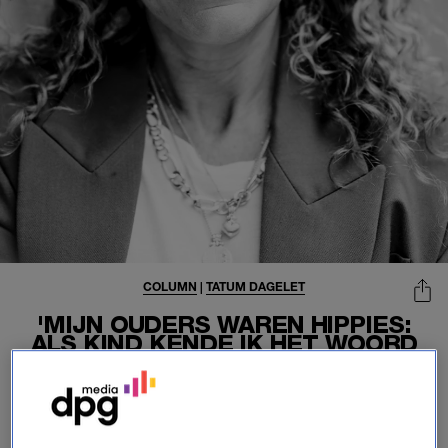
COLUMN
|
TATUM DAGELET
'MIJN OUDERS WAREN HIPPIES:
ALS KIND KENDE IK HET WOORD
'BLOWEN' EERDER DAN 'BIJBEL''
11-07-2025
|
TATUM DAGELET
Onlangs zat ik in een kathedraal bij de uitvaart van mijn