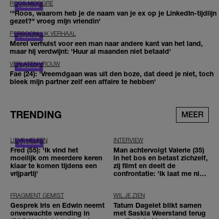
ROOS MOGGRÉ
'"Roos, waarom heb je de naam van je ex op je LinkedIn-tijdlijn
gezet?" vroeg mijn vriendin'
PERSOONLIJK VERHAAL
Merel verhuist voor een man naar andere kant van het land,
maar hij verdwijnt: 'Huur al maanden niet betaald'
VERLATEN VROUW
Fae (24): 'Vreemdgaan was uit den boze, dat deed je niet, toch
bleek mijn partner zelf een affaire te hebben'
TRENDING
MEER
LIEVE HELEEN
INTERVIEW
Fred (55): 'Ik vind het
Man achtervolgt Valerie (35)
moeilijk om meerdere keren
in het bos en betast zichzelf,
klaar te komen tijdens een
zij filmt en deelt de
vrijpartij'
confrontatie: 'Ik laat me niet
tegenhouden'
FRAGMENT GEMIST
WIL JE ZIEN
Gesprek Iris en Edwin neemt
Tatum Dagelet blikt samen
onverwachte wending in
met Saskia Weerstand terug