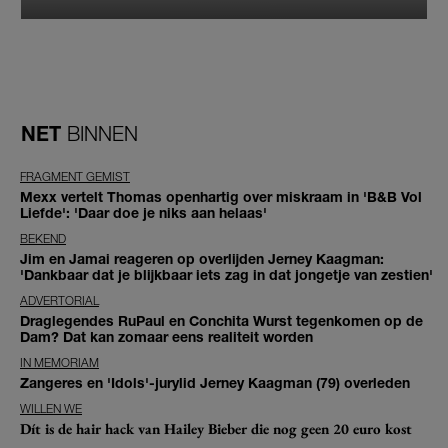
NET
BINNEN
FRAGMENT GEMIST
Mexx vertelt Thomas openhartig over miskraam in 'B&B Vol
Liefde': 'Daar doe je niks aan helaas'
BEKEND
Jim en Jamai reageren op overlijden Jerney Kaagman:
'Dankbaar dat je blijkbaar iets zag in dat jongetje van zestien'
ADVERTORIAL
Draglegendes RuPaul en Conchita Wurst tegenkomen op de
Dam? Dat kan zomaar eens realiteit worden
IN MEMORIAM
Zangeres en 'Idols'-jurylid Jerney Kaagman (79) overleden
WILLEN WE
Dít is de hair hack van Hailey Bieber die nog geen 20 euro kost