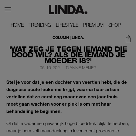
HOME
HOME
TRENDING
TRENDING
LIFESTYLE
LIFESTYLE
PREMIUM
PREMIUM
SHOP
SHOP
COLUMN
|
LINDA.
'WAT ZEG JE TEGEN IEMAND DIE
DOOD WIL? ALS DIE IEMAND JE
MOEDER IS?'
06-10-2021
|
RIANNE MEIJER
Stel je voor dat je een dochter van veertien hebt, die de
diagnose acute leukemie krijgt, waarna haar artsen
vertellen dat ze eerst nog maar even een jaar thuis
moet gaan wachten voor er plek is om met haar
behandeling te beginnen.
Of dat je vader een gevaarlijk hoge bloeddruk blijkt te hebben,
maar je hem zelf maandenlang in leven moet proberen te