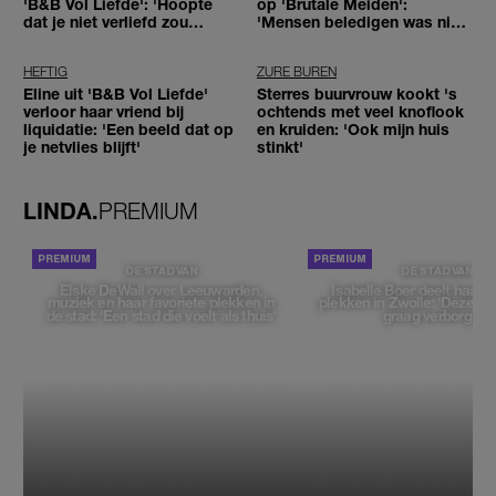
'B&B Vol Liefde': 'Hoopte
op 'Brutale Meiden':
dat je niet verliefd zou
'Mensen beledigen was niet
worden'
leuk meer'
HEFTIG
ZURE BUREN
Eline uit 'B&B Vol Liefde'
Sterres buurvrouw kookt 's
verloor haar vriend bij
ochtends met veel knoflook
liquidatie: 'Een beeld dat op
en kruiden: 'Ook mijn huis
je netvlies blijft'
stinkt'
LINDA.
PREMIUM
DE STAD VAN
DE STAD VAN
Elske DeWall over Leeuwarden,
Isabelle Boer deelt haar f
muziek en haar favoriete plekken in
plekken in Zwolle: 'Deze pl
de stad: 'Een stad die voelt als thuis'
graag verborgen'