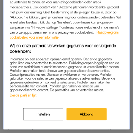
hartstikke depressief en had het ook al eerder geprobeerd,
advertenties te tonen, en voor marketingdoeleinden delen met 4
mediapartners. Ook content van 13 externe platformen wordt enkel getoond
maar toch zag ik het totaal niet aankomen en was totaal
met jouw toestemming. Geef toestemming of stel je eigen keuze in. Door op
verpletterd toen ze het echt had gedaan.
"Akkoord" te klikken, geef je toestemming voor onderstaande doeleinden. Wil
je niet alles toestaan, klik dan op “Instellen”. Jouw keuze kun je opnieuw
aanpassen via “Privacy-instellingen” onderaan onze websites of in de menu’s
Ik wist dat ze dood wilde, ze belde me soms op om dat te
van onze apps. Lees meer in ons privacy- en cookiebeleid.
Raadpleeg ons
vertellen en dan had ik nooit echt geweten wat ik daarop
cookiebeleid voor meer informatie.
moest antwoorden. Wat zeg je tegen iemand die dood wil? Als
Wij en onze partners verwerken gegevens voor de volgende
die iemand je moeder is? Dat we de dokter belden en ze
doeleinden:
vervolgens op de crisisopvang werd opgenomen, nam zij ons
Informatie op een apparaat opslaan en/of openen. Beperkte gegevens
gebruiken om advertenties te selecteren. Publieksgroepen begrijpen aan de
in ieder geval niet in dank af. Therapie kreeg ze er niet, daar
hand van statistieken of combinaties van gegevens uit verschillende bronnen.
Profielen aanmaken ten behoeve van gepersonaliseerde advertenties.
bleek de crisisopvang verder ook niet voor bedoeld. Wel
Contentprestaties meten. Diensten ontwikkelen en verbeteren. Profielen
werden haar heel veel pillen voorgeschreven: slaapmedicatie,
gebruiken voor de selectie van gepersonaliseerde advertenties. Beperkte
gegevens gebruiken om content te selecteren. Profielen aanmaken ter
antidepressiva, angstremmers, antipsychotica.
personalisatie van content. Profielen gebruiken ter selectie van
gepersonaliseerde content. De prestaties van advertenties meten.
Derde partijen lijst
Van de crisisopvang werd mijn moeder vervolgens
doorverwezen naar een GGZ-instelling. Daar kon ze twee
dagen per week terecht, voor groepstherapie, gesprekken
Instellen
Akkoord
met een psycholoog en psychiater en wat creatieve
tijdsbesteding. De rest van de week werd mijn vader geacht