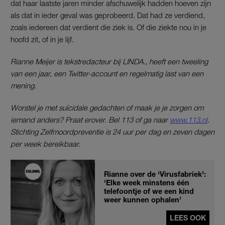
dat haar laatste jaren minder afschuwelijk hadden hoeven zijn
als dat in ieder geval was geprobeerd. Dat had ze verdiend,
zoals iedereen dat verdient die ziek is. Of die ziekte nou in je
hoofd zit, of in je lijf.
Rianne Meijer is tekstredacteur bij LINDA., heeft een tweeling
van een jaar, een Twitter-account en regelmatig last van een
mening.
Worstel je met suïcidale gedachten of maak je je zorgen om
iemand anders? Praat erover. Bel 113 of ga naar
www.113.nl
.
Stichting Zelfmoordpreventie is 24 uur per dag en zeven dagen
per week bereikbaar.
Rianne over de ‘Virusfabriek’:
'Elke week minstens één
telefoontje of we een kind
weer kunnen ophalen’
LEES OOK