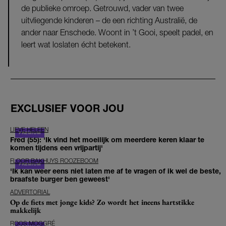
de publieke omroep. Getrouwd, vader van twee
uitvliegende kinderen – de een richting Australië, de
ander naar Enschede. Woont in ’t Gooi, speelt padel, en
leert wat loslaten écht betekent.
EXCLUSIEF VOOR JOU
LIEVE HELEEN
Fred (55): 'Ik vind het moeilijk om meerdere keren klaar te
komen tijdens een vrijpartij'
FLOOR BAKHUYS ROOZEBOOM
'Ik kan weer eens niet laten me af te vragen of ik wel de beste,
braafste burger ben geweest'
ADVERTORIAL
Op de fiets met jonge kids? Zo wordt het ineens hartstikke
makkelijk
ROOS MOGGRÉ