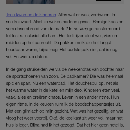
Toen kwamen de kinderen
. Alles wat er was, verdween. In
sneltreinvaart. Alsof ze weken hadden gevast. Romige kaas en
vers desembrood van de markt? In
no-time
getransformeerd
tot tosti’s. Inclusief alle ham. Het tosti-ijzer bleef wel, vies en
midden op het aanrecht. De pakken melk die het langst
houdbaar waren, bijna leeg. Het oudste pak niet, dat is nog
vol. En over de datum.
In de gang struikelden we via de weekendtas van dochter naar
de sportschoenen van zoon. De badkamer? Die was helemaal
spic en span. Nu een waterbad. Het douchespul op, net als
het warme water in de ketel en mijn deo. Kinderen eten veel,
vaak, alles en creëren chaos. Leven in een ander ritme. Hun
eigen ritme. In de keuken ruim ik de boodschappentasjes uit.
Met een glimlach op mijn gezicht. Wat was het gezellig, en wat
vloog het weer voorbij. Oké, de koelkast zit weer vol, maar het
huis is leger. Bijna had ik het gezegd. Dat het hier geen hotel is,