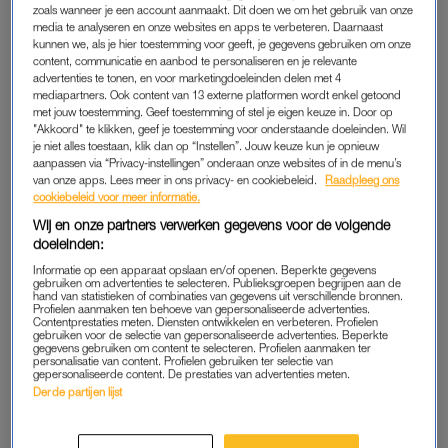
zoals wanneer je een account aanmaakt. Dit doen we om het gebruik van onze
media te analyseren en onze websites en apps te verbeteren. Daarnaast
De zin lag op het puntje van mijn tong. Meerdere keren, maar
kunnen we, als je hier toestemming voor geeft, je gegevens gebruiken om onze
ik slikte ‘m steeds weer in. Dat kwam omdat het hier wél een
content, communicatie en aanbod te personaliseren en je relevante
hotel was. Vijf sterren. Overnachten, ontbijt, lunch en diner.
advertenties te tonen, en voor marketingdoeleinden delen met 4
mediapartners. Ook content van 13 externe platformen wordt enkel getoond
Alles erop en eraan. De eerste gasten waren nog
met jouw toestemming. Geef toestemming of stel je eigen keuze in. Door op
zelfvoorzienend: mijn ouders.
Ze verbleven twee nachtjes
, op
"Akkoord" te klikken, geef je toestemming voor onderstaande doeleinden. Wil
je niet alles toestaan, klik dan op “Instellen”. Jouw keuze kun je opnieuw
de etage van onze dochter. Natuurlijk hadden ze hun eigen
aanpassen via “Privacy-instellingen” onderaan onze websites of in de menu’s
beddengoed mee. Ma wilde geen overlast bezorgen.
van onze apps. Lees meer in ons privacy- en cookiebeleid.
Raadpleeg ons
cookiebeleid voor meer informatie.
Wij en onze partners verwerken gegevens voor de volgende
'Een tussenjaar? Dat is
doeleinden:
allesbehalve relaxed, sterker
nog: het is keihard werken'
Informatie op een apparaat opslaan en/of openen. Beperkte gegevens
gebruiken om advertenties te selecteren. Publieksgroepen begrijpen aan de
hand van statistieken of combinaties van gegevens uit verschillende bronnen.
Profielen aanmaken ten behoeve van gepersonaliseerde advertenties.
LEES OOK
Contentprestaties meten. Diensten ontwikkelen en verbeteren. Profielen
gebruiken voor de selectie van gepersonaliseerde advertenties. Beperkte
gegevens gebruiken om content te selecteren. Profielen aanmaken ter
personalisatie van content. Profielen gebruiken ter selectie van
gepersonaliseerde content. De prestaties van advertenties meten.
Mijn vrouw had extra boodschappen besteld en Isa bracht
Derde partijen lijst
tasjes vol lekkers. Bolletjes, croissants, beleg, eieren,
smeersels en nog veel meer. Ma keek ernaar, maar bestelde