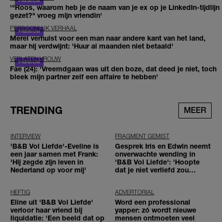
'"Roos, waarom heb je de naam van je ex op je LinkedIn-tijdlijn
gezet?" vroeg mijn vriendin'
PERSOONLIJK VERHAAL
Merel verhuist voor een man naar andere kant van het land,
maar hij verdwijnt: 'Huur al maanden niet betaald'
VERLATEN VROUW
Fae (24): 'Vreemdgaan was uit den boze, dat deed je niet, toch
bleek mijn partner zelf een affaire te hebben'
TRENDING
MEER
INTERVIEW
FRAGMENT GEMIST
'B&B Vol Liefde'-Eveline is
Gesprek Iris en Edwin neemt
een jaar samen met Frank:
onverwachte wending in
'Hij zegde zijn leven in
'B&B Vol Liefde': 'Hoopte
Nederland op voor mij'
dat je niet verliefd zou
worden'
HEFTIG
ADVERTORIAL
Eline uit 'B&B Vol Liefde'
Word een professional
verloor haar vriend bij
yapper: zó wordt nieuwe
liquidatie: 'Een beeld dat op
mensen ontmoeten veel