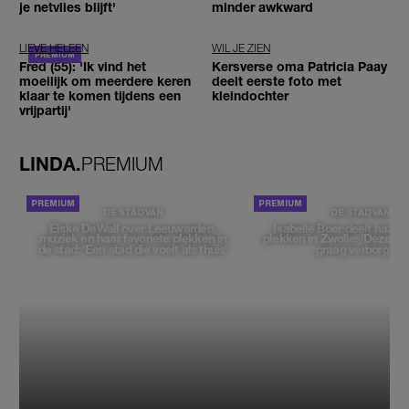
je netvlies blijft'
minder awkward
LIEVE HELEEN
WIL JE ZIEN
Fred (55): 'Ik vind het
Kersverse oma Patricia Paay
moeilijk om meerdere keren
deelt eerste foto met
klaar te komen tijdens een
kleindochter
vrijpartij'
LINDA.
PREMIUM
DE STAD VAN
DE STAD VAN
Elske DeWall over Leeuwarden,
Isabelle Boer deelt haar f
muziek en haar favoriete plekken in
plekken in Zwolle: 'Deze pl
de stad: 'Een stad die voelt als thuis'
graag verborgen'