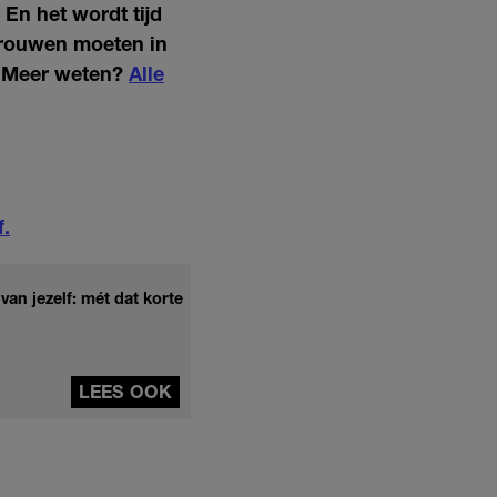
En het wordt tijd
 Vrouwen moeten in
Meer weten?
Alle
f.
an jezelf: mét dat korte
LEES OOK