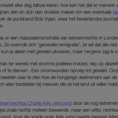
 mezelf elke dag talloze keren: hoe kan het dat er mensen zi
ijnen zien en zich dan drukker maken om een eventuele
de
ver de punkband Bob Vylan, waar het Nederlandse journail
s.
s er een massademonstratie van extreemrechts in Lond
. Ze noemde zich ‘generatie remigratie’, ze wil dat alle nie
 kun je alleen met geweld uitvoeren, maar nergens zag ik o
 man ter wereld met enorme politieke invloed, riep op dieze
n of te sterven’. Een onomwonden oproep tot geweld. Onz
 beelden was te zien hoe de hongerige deelnemers aan de 
sch eten bestelden bij mensen die ze het land uit willen heb
treemrechtse Charlie Kirk vermoord
door de nog extremere
type zoals rechts meteen beweerde, maar een witte, rechtse
aal vond. Voor de goede orde: Kirk vond zwarte mensen inferi