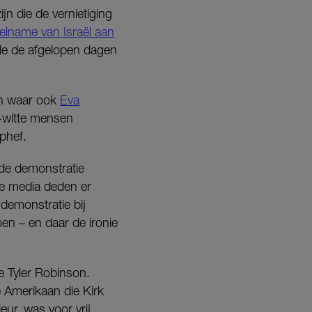
jn die de vernietiging
elname van Israël aan
le de afgelopen dagen
en waar ook
Eva
t-witte mensen
phef.
lfde demonstratie
e media deden er
demonstratie bij
ben – en daar de ironie
 Tyler Robinson.
 Amerikaan die Kirk
eur, was voor vrij