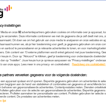
cy-instellingen
 Media en onze
92
advertentiepartners gebruiken cookies om informatie over je apparaat, lo
g te verzamelen. Deze informatie combineren we met de gegevens die je zelf deelt met ons, z
aanmaakt. Dit doen we om het gebruik van onze media te analyseren en onze websites en a
Daarnaast kunnen we, als je hier toestemming voor geeft, je gegevens gebruiken om onze con
 en aanbod te personaliseren en je relevante advertenties te tonen, en voor marketingdoele
ers. Ook content van 13 externe platformen wordt enkel getoond met jouw toestemming. Ge
gen keuze in. Door op "Akkoord" te klikken, geef je toestemming voor onderstaande doeleinden. 
COLUMN
|
HASSNAE BOUAZZA
k dan op “Instellen”. Jouw keuze kun je opnieuw aanpassen via “Privacy-instellingen” ondera
JE JE MENSELIJKHEID VE
u’s van onze apps. Lees meer in ons privacy- en cookiebeleid.
Raadpleeg ons cookiebeleid 
EERLOZE VROUW ZO GRU
e partners verwerken gegevens voor de volgende doeleinden:
MARTELEN?'
p een apparaat opslaan en/of openen. Beperkte gegevens gebruiken om advertenties te sele
pen begrijpen aan de hand van statistieken of combinaties van gegevens uit verschillende br
16-09-2025
|
HASSNAE BOUAZZA
 behoeve van gepersonaliseerde advertenties. Contentprestaties meten. Diensten ontwikkel
Profielen gebruiken voor de selectie van gepersonaliseerde advertenties. Beperkte gegeven
lecteren. Profielen aanmaken ter personalisatie van content. Profielen gebruiken ter selectie 
eerde content. De prestaties van advertenties meten.
iet los, een Soedanese vrouw, volgens berichten Qis
 lijst
r aan elkaar gebonden schouders aan een boom, ge