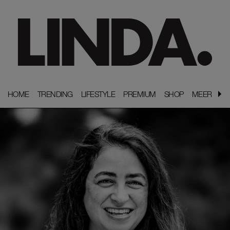
HOME
HOME
TRENDING
TRENDING
LIFESTYLE
LIFESTYLE
PREMIUM
PREMIUM
SHOP
SHOP
MEER
MEER