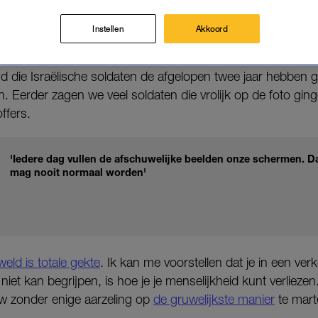
en martelt.
Instellen
Akkoord
tikel gaat over oorlog en geweld
end die Israëlische soldaten de afgelopen twee jaar hebben g
. Eerder zagen we veel soldaten die vrolijk op de foto ginge
ffers.
'Iedere dag vullen de afschuwelijke beelden onze schermen. Dat
mag nooit normaal worden'
eld is totale gekte
. Ik kan me voorstellen dat je in een ve
niet kan begrijpen, is hoe je je menselijkheid kunt verliezen
uw zonder enige aarzeling op
de gruwelijkste manier
te mart