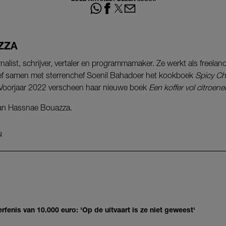
ZZA
list, schrijver, vertaler en programmamaker. Ze werkt als freelance
eef samen met sterrenchef Soenil Bahadoer het kookboek
Spicy Ch
 Voorjaar 2022 verscheen haar nieuwe boek
Een koffer vol citroene
van Hassnae Bouazza.
N
erfenis van 10.000 euro: 'Op de uitvaart is ze niet geweest'