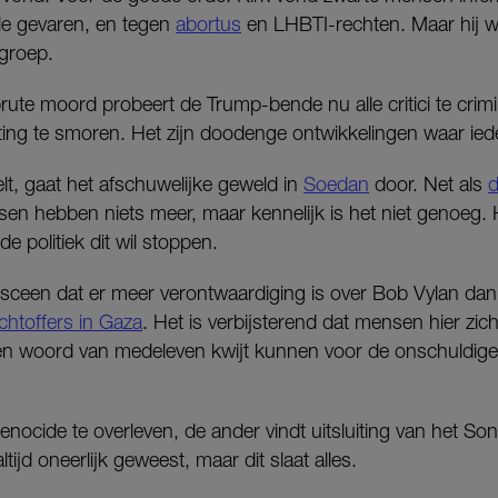
e gevaren, en tegen
abortus
en LHBTI-rechten. Maar hij we
 groep.
rute moord probeert de Trump-bende nu alle critici te crim
ting te smoren. Het zijn doodenge ontwikkelingen waar iede
eelt, gaat het afschuwelijke geweld in
Soedan
door. Net als
d
nsen hebben niets meer, maar kennelijk is het niet genoeg
de politiek dit wil stoppen.
 obsceen dat er meer verontwaardiging is over Bob Vylan dan
chtoffers in Gaza
. Het is verbijsterend dat mensen hier zi
en woord van medeleven kwijt kunnen voor de onschuldige 
nocide te overleven, de ander vindt uitsluiting van het Son
tijd oneerlijk geweest, maar dit slaat alles.