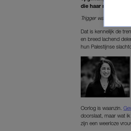
die haar met genoeg
Trigger warning: dit ar
Dat is kennelijk de tr
en breed lachend delen
hun Palestijnse slachto
Oorlog is waanzin.
Gew
doorslaat, maar wat ik 
zijn een weerloze vro