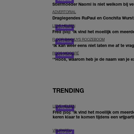
Stiefmoeder Naomi is niet welkom bij ver
ADVERTORIAL
Draglegendes RuPaul en Conchita Wurst
LIEVE HELEEN
Fred (55): 'Ik vind het moeilijk om meerde
FLOOR BAKHUYS ROOZEBOOM
'Ik kan weer eens niet laten me af te vr
ROOS MOGGRÉ
'"Roos, waarom heb je de naam van je ex 
TRENDING
LIEVE HELEEN
Fred (55): 'Ik vind het moeilijk om meerd
keren klaar te komen tijdens een vrijparti
VRIJPARTIJ