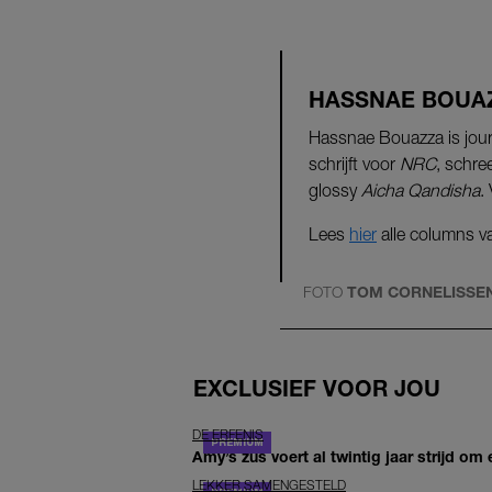
HASSNAE BOUA
Hassnae Bouazza is journa
schrijft voor
NRC
, schr
glossy
Aicha Qandisha
.
Lees
hier
alle columns 
FOTO
TOM CORNELISSE
EXCLUSIEF VOOR JOU
DE ERFENIS
Amy’s zus voert al twintig jaar strijd om 
LEKKER SAMENGESTELD