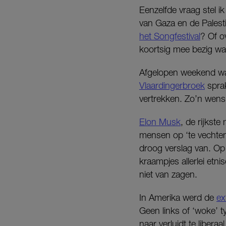
Eenzelfde vraag stel ik
van Gaza en de Palest
het Songfestival
? Of o
koortsig mee bezig wa
Afgelopen weekend wa
Vlaardingerbroek
sprak
vertrekken. Zo’n wens
Elon Musk
, de rijkste
mensen op ‘te vechte
droog verslag van. Op
kraampjes allerlei etni
niet van zagen.
In Amerika werd de
ex
Geen links of ‘woke’ 
naar verluidt te liber