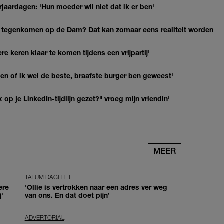
jaardagen: 'Hun moeder wil niet dat ik er ben'
 tegenkomen op de Dam? Dat kan zomaar eens realiteit worden
re keren klaar te komen tijdens een vrijpartij'
agen of ik wel de beste, braafste burger ben geweest'
op je LinkedIn-tijdlijn gezet?" vroeg mijn vriendin'
MEER
TATUM DAGELET
ere
'Ollie is vertrokken naar een adres ver weg
j'
van ons. En dat doet pijn’
ADVERTORIAL