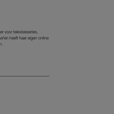
r voor televisieseries,
ef
en heeft haar eigen online
n
.