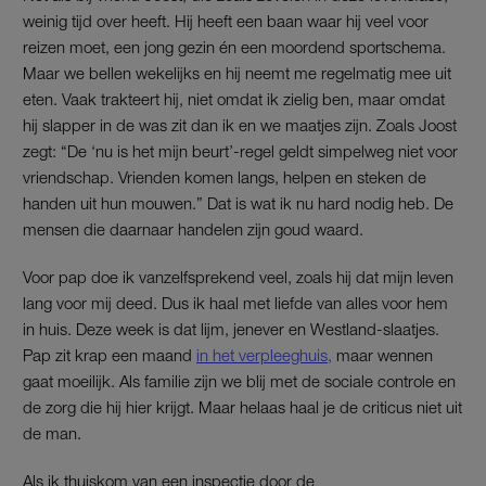
weinig tijd over heeft. Hij heeft een baan waar hij veel voor
reizen moet, een jong gezin én een moordend sportschema.
Maar we bellen wekelijks en hij neemt me regelmatig mee uit
eten. Vaak trakteert hij, niet omdat ik zielig ben, maar omdat
hij slapper in de was zit dan ik en we maatjes zijn. Zoals Joost
zegt: “De ‘nu is het mijn beurt’-regel geldt simpelweg niet voor
vriendschap. Vrienden komen langs, helpen en steken de
handen uit hun mouwen.” Dat is wat ik nu hard nodig heb. De
mensen die daarnaar handelen zijn goud waard.
Voor pap doe ik vanzelfsprekend veel, zoals hij dat mijn leven
lang voor mij deed. Dus ik haal met liefde van alles voor hem
in huis. Deze week is dat lijm, jenever en Westland-slaatjes.
Pap zit krap een maand
in het verpleeghuis,
maar wennen
gaat moeilijk. Als familie zijn we blij met de sociale controle en
de zorg die hij hier krijgt. Maar helaas haal je de criticus niet uit
de man.
Als ik thuiskom van een inspectie door de