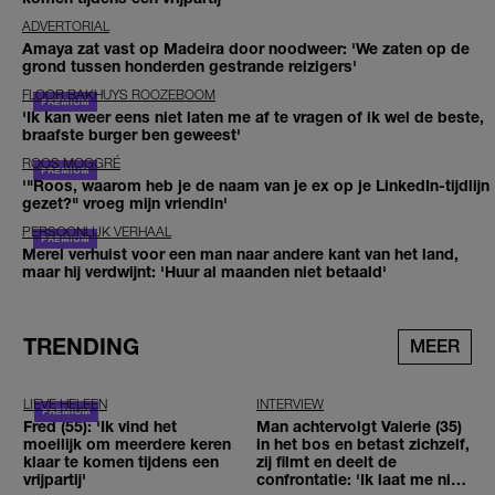
ADVERTORIAL
Amaya zat vast op Madeira door noodweer: 'We zaten op de
grond tussen honderden gestrande reizigers'
FLOOR BAKHUYS ROOZEBOOM
'Ik kan weer eens niet laten me af te vragen of ik wel de beste,
braafste burger ben geweest'
ROOS MOGGRÉ
'"Roos, waarom heb je de naam van je ex op je LinkedIn-tijdlijn
gezet?" vroeg mijn vriendin'
PERSOONLIJK VERHAAL
Merel verhuist voor een man naar andere kant van het land,
maar hij verdwijnt: 'Huur al maanden niet betaald'
TRENDING
MEER
LIEVE HELEEN
INTERVIEW
Fred (55): 'Ik vind het
Man achtervolgt Valerie (35)
moeilijk om meerdere keren
in het bos en betast zichzelf,
klaar te komen tijdens een
zij filmt en deelt de
vrijpartij'
confrontatie: 'Ik laat me niet