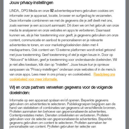
Jouw privacy-instellingen
negen van de tien keer mijn energie verspild wordt.
LINDA., DPG Media en onze
92
advertentiepartners gebruiken cookies om
informatie over je apparaat, locatie, browser en surfgedrag te verzamelen.
Deze informatie combineren we met de gegevens die je zelf deelt met ons,
Mantelzorger zijn tijdens je
zoals wanneer je een account aanmaakt. Dit doen we om het gebruik van onze
burn-out: 'Maar je bent nodig,
media te analyseren en onze websites en apps te verbeteren. Daarnaast
dat is toch juist fijn?'
kunnen we, als je hier toestemming voor geeft, je gegevens gebruiken om onze
content, communicatie en aanbod te personaliseren en je relevante
advertenties te tonen, en voor marketingdoeleinden delen met 4
LEES OOK
mediapartners. Ook content van 13 externe platformen wordt enkel getoond
met jouw toestemming. Geef toestemming of stel je eigen keuze in. Door op
"Akkoord" te klikken, geef je toestemming voor onderstaande doeleinden. Wil
je niet alles toestaan, klik dan op “Instellen”. Jouw keuze kun je opnieuw
Maar je bent mens en soms plak je verkeerde memo’s op
aanpassen via “Privacy-instellingen” onderaan onze websites of in de menu’s
anderen, en zie je pas later welke er wél op horen. Zo blijkt
van onze apps. Lees meer in ons privacy- en cookiebeleid.
Raadpleeg ons
cookiebeleid voor meer informatie.
een kennis of collega toch
een vriend
en een vriendin die je al
twintig jaar kent eigenlijk een verre kennis. Ineens waren ze er
Wij en onze partners verwerken gegevens voor de volgende
doeleinden:
afgelopen maand: de overburen die spontaan hun
Informatie op een apparaat opslaan en/of openen. Beperkte gegevens
aanhangwagen aanboden en wat spullen overnamen, kennis
gebruiken om advertenties te selecteren. Publieksgroepen begrijpen aan de
Leonie die wilde helpen met het brengen van meubels naar
hand van statistieken of combinaties van gegevens uit verschillende bronnen.
Profielen aanmaken ten behoeve van gepersonaliseerde advertenties.
het tehuis. Dat zij inmiddels meer is dan een kennis bleek toen
Contentprestaties meten. Diensten ontwikkelen en verbeteren. Profielen
gebruiken voor de selectie van gepersonaliseerde advertenties. Beperkte
ze later voor een bakkie langskwam en zag dat het systeem
gegevens gebruiken om content te selecteren. Profielen aanmaken ter
personalisatie van content. Profielen gebruiken ter selectie van
van mijn draaiende keukenkast kapot was. “Oh”, zei ik, dat is