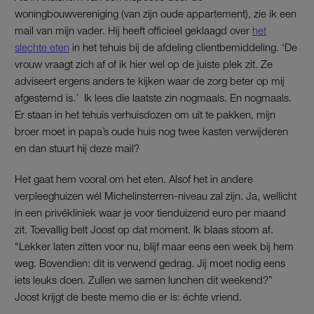
woningbouwvereniging (van zijn oude appartement), zie ik een
mail van mijn vader. Hij heeft officieel geklaagd over
het
slechte eten
in het tehuis bij de afdeling clientbemiddeling. ‘De
vrouw vraagt zich af of ik hier wel op de juiste plek zit. Ze
adviseert ergens anders te kijken waar de zorg beter op mij
afgestemd is.’ Ik lees die laatste zin nogmaals. En nogmaals.
Er staan in het tehuis verhuisdozen om uit te pakken, mijn
broer moet in papa’s oude huis nog twee kasten verwijderen
en dan stuurt hij deze mail?
Het gaat hem vooral om het eten. Alsof het in andere
verpleeghuizen wél Michelinsterren-niveau zal zijn. Ja, wellicht
in een privékliniek waar je voor tienduizend euro per maand
zit. Toevallig belt Joost op dat moment. Ik blaas stoom af.
“Lekker laten zitten voor nu, blijf maar eens een week bij hem
weg. Bovendien: dit is verwend gedrag. Jij moet nodig eens
iets leuks doen. Zullen we samen lunchen dit weekend?”
Joost krijgt de beste memo die er is: échte vriend.