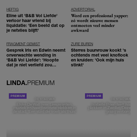
tegenhouden'
HEFTIG
ADVERTORIAL
Word een professional yapper:
Eline uit 'B&B Vol Liefde'
zó wordt nieuwe mensen
verloor haar vriend bij
ontmoeten veel minder
liquidatie: 'Een beeld dat op
awkward
je netvlies blijft'
FRAGMENT GEMIST
ZURE BUREN
Gesprek Iris en Edwin neemt
Sterres buurvrouw kookt 's
onverwachte wending in
ochtends met veel knoflook
'B&B Vol Liefde': 'Hoopte
en kruiden: 'Ook mijn huis
dat je niet verliefd zou
stinkt'
worden'
LINDA.
PREMIUM
DE STAD VAN
DE STAD VAN
Elske DeWall over Leeuwarden,
Isabelle Boer deelt haar f
muziek en haar favoriete plekken in
plekken in Zwolle: 'Deze pl
de stad: 'Een stad die voelt als thuis'
graag verborgen'