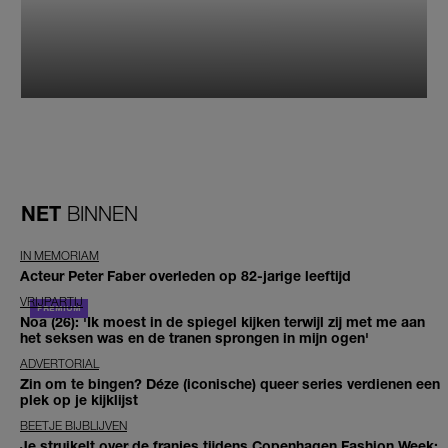
NET
BINNEN
IN MEMORIAM
Acteur Peter Faber overleden op 82-jarige leeftijd
VRIJPARTIJ
Noa (26): 'Ik moest in de spiegel kijken terwijl zij met me aan
het seksen was en de tranen sprongen in mijn ogen'
ADVERTORIAL
Zin om te bingen? Déze (iconische) queer series verdienen een
plek op je kijklijst
BEETJE BIJBLIJVEN
Je struikelt over de franjes tijdens Copenhagen Fashion Week: