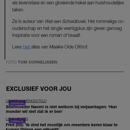
als levensfase en een gloeiende hekel aan huishoudelijke
taken.
Ze is auteur van
Wat een Scheidboek
. Het rommelige co-
ouderschap en het single veertigplus zijn geven genoeg
inspiratie voor een roman of twaalf.
Lees
hier
alles van Maaike Olde Olthof.
FOTO
TOM CORNELISSEN
EXCLUSIEF VOOR JOU
LEKKER SAMENGESTELD
Stiefmoeder Naomi is niet welkom bij verjaardagen: 'Hun
moeder wil niet dat ik er ben'
LIEVE HELEEN
Fred (55): 'Ik vind het moeilijk om meerdere keren klaar te
komen tijdens een vrijpartij'