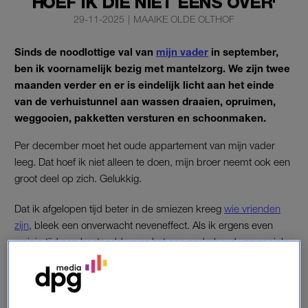
HOEF IK DIE NIET EENS OVER'
29-11-2025
|
MAAIKE OLDE OLTHOF
Sinds de noodlottige val van
mijn vader
in september,
ben ik voornamelijk bezig met mantelzorg. We zijn twee
maanden verder en er is eindelijk licht aan het einde
van de verhuistunnel aan wassen draaien, opruimen,
weggooien, pakketten versturen en schoonmaken.
Per december moet het oude appartement van mijn vader
leeg. Dat hoef ik niet alleen te doen, mijn broer neemt ook een
groot deel op zich. Gelukkig.
Dat ik afgelopen tijd beter in de smiezen kreeg
wie vrienden
zijn
, bleek een onverwacht neveneffect. Als ik ergens even
weinig tijd aan besteedde was het aan onderhoud van sociale
contacten. Heel lang kwam er weinig ‘terug’ van de liefde die
ik in anderen heb gestopt. Niet dat ik standaard met een
meetlat of weegschaal in de weer ben, maar als het in-en
outputverschil enorm oploopt, kun je er donder op zeggen dat