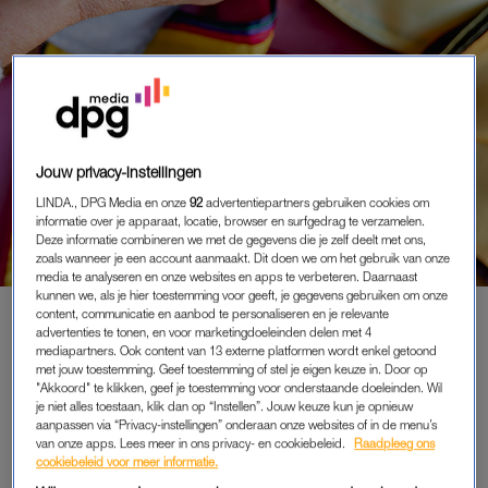
Jouw privacy-instellingen
WIL JE WINNEN
WELKE KLEUR LAAT JOU
LINDA., DPG Media en onze
92
advertentiepartners gebruiken cookies om
STRALEN? MAAK 20X KANS OP
informatie over je apparaat, locatie, browser en surfgedrag te verzamelen.
Deze informatie combineren we met de gegevens die je zelf deelt met ons,
EEN KLEURADVIES-SESSIE
zoals wanneer je een account aanmaakt. Dit doen we om het gebruik van onze
media te analyseren en onze websites en apps te verbeteren. Daarnaast
kunnen we, als je hier toestemming voor geeft, je gegevens gebruiken om onze
content, communicatie en aanbod te personaliseren en je relevante
advertenties te tonen, en voor marketingdoeleinden delen met 4
PREMIUM
mediapartners. Ook content van 13 externe platformen wordt enkel getoond
met jouw toestemming. Geef toestemming of stel je eigen keuze in. Door op
LEES VERDER MET
"Akkoord" te klikken, geef je toestemming voor onderstaande doeleinden. Wil
je niet alles toestaan, klik dan op “Instellen”. Jouw keuze kun je opnieuw
PREMIUM
aanpassen via “Privacy-instellingen” onderaan onze websites of in de menu’s
van onze apps. Lees meer in ons privacy- en cookiebeleid.
Raadpleeg ons
cookiebeleid voor meer informatie.