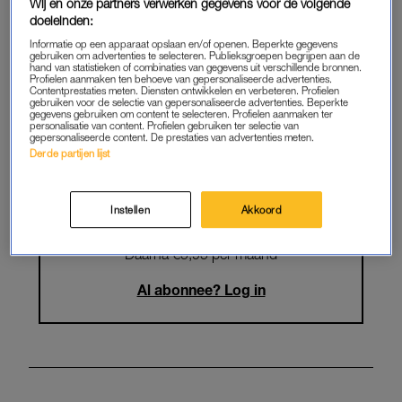
Krijg onbeperkt toegang tot alle
Wij en onze partners verwerken gegevens voor de volgende
doeleinden:
artikelen
Informatie op een apparaat opslaan en/of openen. Beperkte gegevens
gebruiken om advertenties te selecteren. Publieksgroepen begrijpen aan de
Lees LINDA.magazine online
hand van statistieken of combinaties van gegevens uit verschillende bronnen.
Profielen aanmaken ten behoeve van gepersonaliseerde advertenties.
Contentprestaties meten. Diensten ontwikkelen en verbeteren. Profielen
Geniet van te gekke winacties en
gebruiken voor de selectie van gepersonaliseerde advertenties. Beperkte
gegevens gebruiken om content te selecteren. Profielen aanmaken ter
lekkere puzzels
personalisatie van content. Profielen gebruiken ter selectie van
gepersonaliseerde content. De prestaties van advertenties meten.
Maandelijks opzegbaar
Derde partijen lijst
Instellen
Akkoord
START GRATIS MAAND
Daarna €5,95 per maand
Al abonnee? Log in