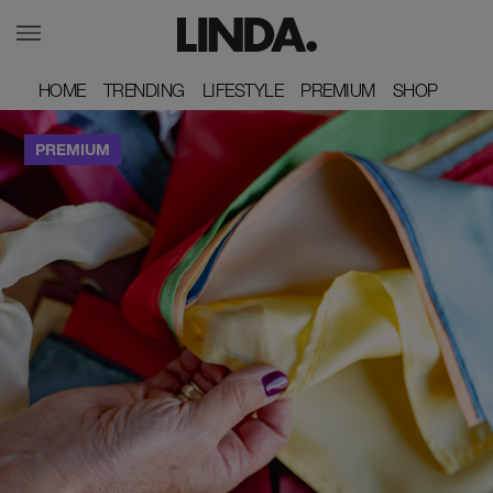
HOME
HOME
TRENDING
TRENDING
LIFESTYLE
LIFESTYLE
PREMIUM
PREMIUM
SHOP
SHOP