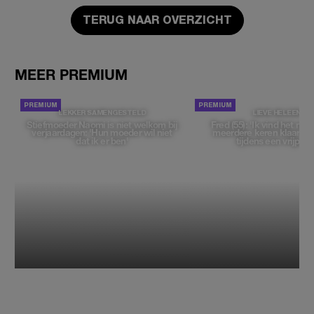
TERUG NAAR OVERZICHT
MEER PREMIUM
LEKKER SAMENGESTELD
LIEVE HELEEN
Stiefmoeder Naomi is niet welkom bij
Fred (55): 'Ik vind het moe
verjaardagen: 'Hun moeder wil niet
meerdere keren klaar t
dat ik er ben'
tijdens een vrijpartij