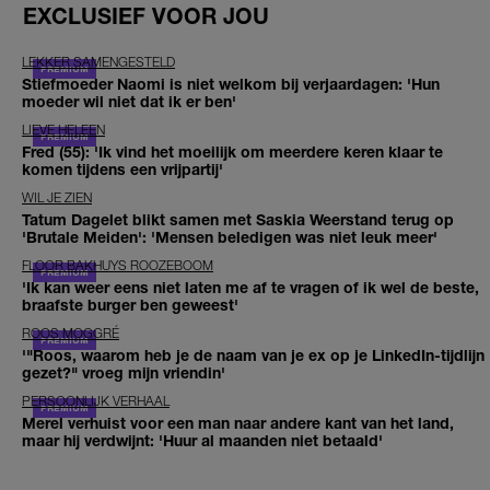
EXCLUSIEF VOOR JOU
LEKKER SAMENGESTELD
Stiefmoeder Naomi is niet welkom bij verjaardagen: 'Hun
moeder wil niet dat ik er ben'
LIEVE HELEEN
Fred (55): 'Ik vind het moeilijk om meerdere keren klaar te
komen tijdens een vrijpartij'
WIL JE ZIEN
Tatum Dagelet blikt samen met Saskia Weerstand terug op
'Brutale Meiden': 'Mensen beledigen was niet leuk meer'
FLOOR BAKHUYS ROOZEBOOM
'Ik kan weer eens niet laten me af te vragen of ik wel de beste,
braafste burger ben geweest'
ROOS MOGGRÉ
'"Roos, waarom heb je de naam van je ex op je LinkedIn-tijdlijn
gezet?" vroeg mijn vriendin'
PERSOONLIJK VERHAAL
Merel verhuist voor een man naar andere kant van het land,
maar hij verdwijnt: 'Huur al maanden niet betaald'