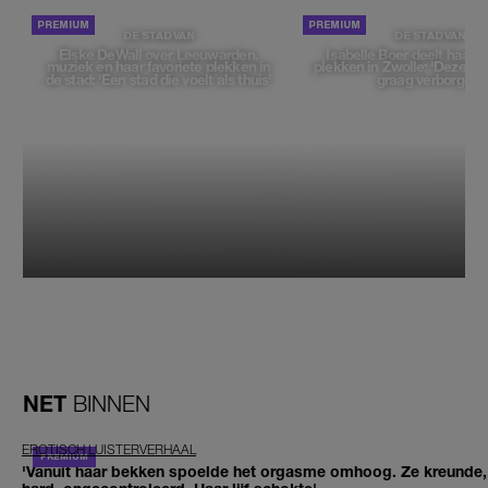
DE STAD VAN
DE STAD VAN
Elske DeWall over Leeuwarden,
Isabelle Boer deelt haar f
muziek en haar favoriete plekken in
plekken in Zwolle: 'Deze pl
de stad: 'Een stad die voelt als thuis'
graag verborgen'
NET
BINNEN
EROTISCH LUISTERVERHAAL
'Vanuit haar bekken spoelde het orgasme omhoog. Ze kreunde,