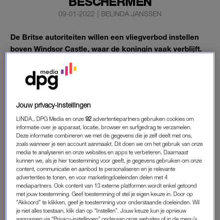
BESCHERMEN
09-01-2022
|
BELINDA JANSSEN
De Britse autoriteiten willen een vliegverbod instellen
boven Windsor Castle, waar de koningin vaak verblijft.
De autoriteiten houden de beveiliging daar opnieuw
tegen het licht.
Dat gebeurt nadat eind vorig jaar een negentienjarige man met
een kruisboog was opgepakt bij het kasteel.
Jouw privacy-instellingen
LINDA., DPG Media en onze
92
advertentiepartners gebruiken cookies om
informatie over je apparaat, locatie, browser en surfgedrag te verzamelen.
WINDSOR CASTLE
Deze informatie combineren we met de gegevens die je zelf deelt met ons,
zoals wanneer je een account aanmaakt. Dit doen we om het gebruik van onze
Omroep BBC bericht dat de politie een aanvraag heeft
media te analyseren en onze websites en apps te verbeteren. Daarnaast
ingediend voor een ‘no-fly zone’ boven het kasteel in de
kunnen we, als je hier toestemming voor geeft, je gegevens gebruiken om onze
content, communicatie en aanbod te personaliseren en je relevante
Engelse plaats Windsor, op nog geen tien kilometer van de
advertenties te tonen, en voor marketingdoeleinden delen met 4
drukke Heathrow Airport. Het vliegverbod moet nog wel
mediapartners. Ook content van 13 externe platformen wordt enkel getoond
met jouw toestemming. Geef toestemming of stel je eigen keuze in. Door op
worden goedgekeurd. Het zal daarna niet meer zijn
"Akkoord" te klikken, geef je toestemming voor onderstaande doeleinden. Wil
toegestaan om er lager dan ruim 760 meter hoogte te vliegen.
je niet alles toestaan, klik dan op “Instellen”. Jouw keuze kun je opnieuw
aanpassen via “Privacy-instellingen” onderaan onze websites of in de menu’s