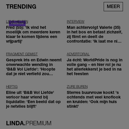
TRENDING
MEER
LIEVE HELEEN
INTERVIEW
Fred (55): 'Ik vind het
Man achtervolgt Valerie (35)
moeilijk om meerdere keren
in het bos en betast zichzelf,
klaar te komen tijdens een
zij filmt en deelt de
vrijpartij'
confrontatie: 'Ik laat me niet
tegenhouden'
FRAGMENT GEMIST
ADVERTORIAL
Gesprek Iris en Edwin neemt
Ja écht: WorldPride is nog in
onverwachte wending in
volle gang – en hier rol je nu
'B&B Vol Liefde': 'Hoopte
het allerlekkerst je bed in na
dat je niet verliefd zou
het feesten
worden'
HEFTIG
ZURE BUREN
Eline uit 'B&B Vol Liefde'
Sterres buurvrouw kookt 's
verloor haar vriend bij
ochtends met veel knoflook
liquidatie: 'Een beeld dat op
en kruiden: 'Ook mijn huis
je netvlies blijft'
stinkt'
LINDA.
PREMIUM