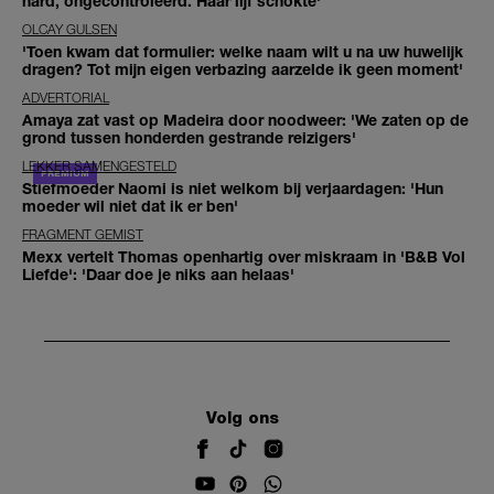
hard, ongecontroleerd. Haar lijf schokte'
OLCAY GULSEN
'Toen kwam dat formulier: welke naam wilt u na uw huwelijk
dragen? Tot mijn eigen verbazing aarzelde ik geen moment'
ADVERTORIAL
Amaya zat vast op Madeira door noodweer: 'We zaten op de
grond tussen honderden gestrande reizigers'
LEKKER SAMENGESTELD
Stiefmoeder Naomi is niet welkom bij verjaardagen: 'Hun
moeder wil niet dat ik er ben'
FRAGMENT GEMIST
Mexx vertelt Thomas openhartig over miskraam in 'B&B Vol
Liefde': 'Daar doe je niks aan helaas'
Volg ons