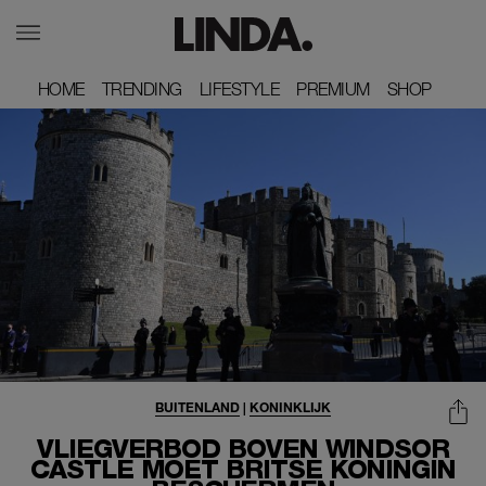
HOME
HOME
TRENDING
TRENDING
LIFESTYLE
LIFESTYLE
PREMIUM
PREMIUM
SHOP
SHOP
BUITENLAND
|
KONINKLIJK
VLIEGVERBOD BOVEN WINDSOR
CASTLE MOET BRITSE KONINGIN