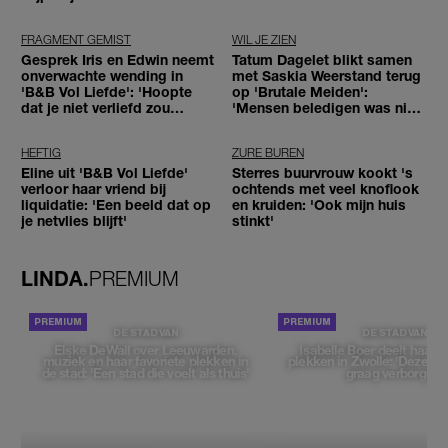
tegenhouden'
FRAGMENT GEMIST
WIL JE ZIEN
Gesprek Iris en Edwin neemt
Tatum Dagelet blikt samen
onverwachte wending in
met Saskia Weerstand terug
'B&B Vol Liefde': 'Hoopte
op 'Brutale Meiden':
dat je niet verliefd zou
'Mensen beledigen was niet
worden'
leuk meer'
HEFTIG
ZURE BUREN
Eline uit 'B&B Vol Liefde'
Sterres buurvrouw kookt 's
verloor haar vriend bij
ochtends met veel knoflook
liquidatie: 'Een beeld dat op
en kruiden: 'Ook mijn huis
je netvlies blijft'
stinkt'
LINDA.
PREMIUM
DE STAD VAN
DE STAD VAN
Elske DeWall over Leeuwarden,
Isabelle Boer deelt haar f
muziek en haar favoriete plekken in
plekken in Zwolle: 'Deze pl
de stad: 'Een stad die voelt als thuis'
graag verborgen'