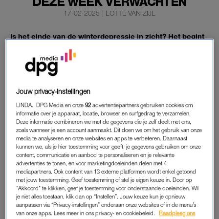
DEZE WEEK VERWACHTEN
17-02-2025
|
LOTTE VAN ZIJL
Is het einde van de winterdepressie in zicht? Het begint
er langzaam op te lijken. De tweede helft van februari
belooft een zachte wind en hogere temperaturen.
En oké, ook wat regen.
Jouw privacy-instellingen
LINDA., DPG Media en onze
92
advertentiepartners gebruiken cookies om
informatie over je apparaat, locatie, browser en surfgedrag te verzamelen.
LENTEWEER
Deze informatie combineren we met de gegevens die je zelf deelt met ons,
zoals wanneer je een account aanmaakt. Dit doen we om het gebruik van onze
Waar de wind vandaag snijdend koud aanvoelt, kan dat aan
media te analyseren en onze websites en apps te verbeteren. Daarnaast
het einde van deze week compleet anders zijn. De eerste
kunnen we, als je hier toestemming voor geeft, je gegevens gebruiken om onze
content, communicatie en aanbod te personaliseren en je relevante
nachten vriest het nog lichtjes, maar vervolgens wordt het
advertenties te tonen, en voor marketingdoeleinden delen met 4
lenteweer
. Met temperaturen boven de graden 0 en met een
mediapartners. Ook content van 13 externe platformen wordt enkel getoond
met jouw toestemming. Geef toestemming of stel je eigen keuze in. Door op
strakblauwe lucht.
"Akkoord" te klikken, geef je toestemming voor onderstaande doeleinden. Wil
je niet alles toestaan, klik dan op “Instellen”. Jouw keuze kun je opnieuw
Vanaf woensdag gaat het de goede kant op. De zachte wind
aanpassen via “Privacy-instellingen” onderaan onze websites of in de menu’s
van onze apps. Lees meer in ons privacy- en cookiebeleid.
Raadpleeg ons
komt tevoorschijn en het wordt 5 graden in het noorden en 10