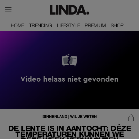
HOME
HOME
TRENDING
TRENDING
LIFESTYLE
LIFESTYLE
PREMIUM
PREMIUM
SHOP
SHOP
BINNENLAND
|
WIL JE WETEN
DE LENTE IS IN AANTOCHT: DÉZE
TEMPERATUREN KUNNEN WE