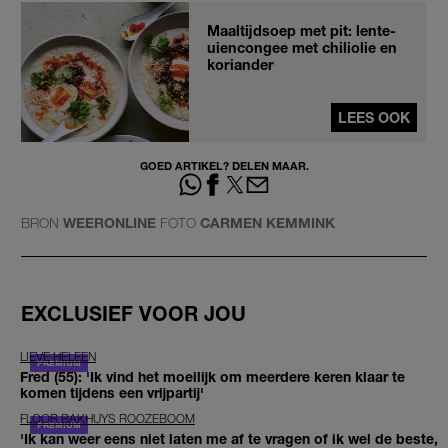
Maaltijdsoep met pit: lente-
uiencongee met chiliolie en
koriander
LEES OOK
GOED ARTIKEL? DELEN MAAR.
BRON
WEERONLINE
FOTO
CARMEN KEMMINK
EXCLUSIEF VOOR JOU
LIEVE HELEEN
Fred (55): 'Ik vind het moeilijk om meerdere keren klaar te
komen tijdens een vrijpartij'
FLOOR BAKHUYS ROOZEBOOM
'Ik kan weer eens niet laten me af te vragen of ik wel de beste,