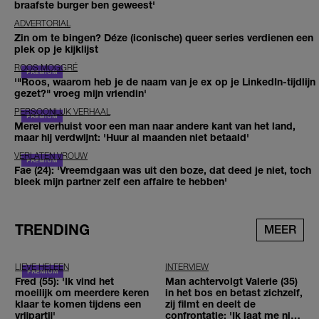
braafste burger ben geweest'
ADVERTORIAL
Zin om te bingen? Déze (iconische) queer series verdienen een
plek op je kijklijst
ROOS MOGGRÉ
'"Roos, waarom heb je de naam van je ex op je LinkedIn-tijdlijn
gezet?" vroeg mijn vriendin'
PERSOONLIJK VERHAAL
Merel verhuist voor een man naar andere kant van het land,
maar hij verdwijnt: 'Huur al maanden niet betaald'
VERLATEN VROUW
Fae (24): 'Vreemdgaan was uit den boze, dat deed je niet, toch
bleek mijn partner zelf een affaire te hebben'
TRENDING
MEER
LIEVE HELEEN
INTERVIEW
Fred (55): 'Ik vind het
Man achtervolgt Valerie (35)
moeilijk om meerdere keren
in het bos en betast zichzelf,
klaar te komen tijdens een
zij filmt en deelt de
vrijpartij'
confrontatie: 'Ik laat me niet