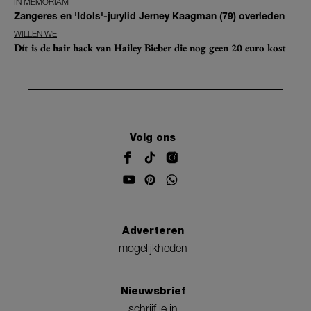
IN MEMORIAM
Zangeres en 'Idols'-jurylid Jerney Kaagman (79) overleden
WILLEN WE
Dít is de hair hack van Hailey Bieber die nog geen 20 euro kost
Volg ons
Adverteren
mogelijkheden
Nieuwsbrief
schrijf je in