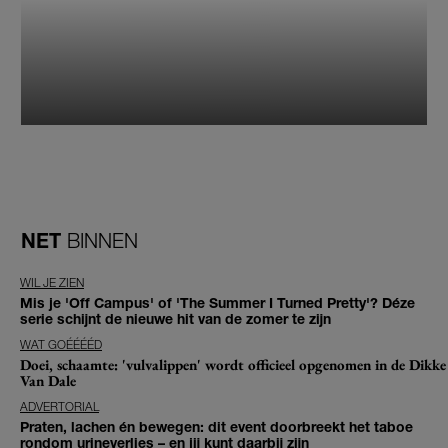
NET
BINNEN
WIL JE ZIEN
Mis je 'Off Campus' of 'The Summer I Turned Pretty'? Déze
serie schijnt de nieuwe hit van de zomer te zijn
WAT GOÉÉÉÉD
Doei, schaamte: 'vulvalippen' wordt officieel opgenomen in de Dikke
Van Dale
ADVERTORIAL
Praten, lachen én bewegen: dit event doorbreekt het taboe
rondom urineverlies – en jij kunt daarbij zijn