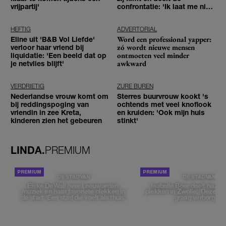
vrijpartij'
confrontatie: 'Ik laat me niet
tegenhouden'
HEFTIG
ADVERTORIAL
Word een professional yapper:
Eline uit 'B&B Vol Liefde'
zó wordt nieuwe mensen
verloor haar vriend bij
ontmoeten veel minder
liquidatie: 'Een beeld dat op
awkward
je netvlies blijft'
VERDRIETIG
ZURE BUREN
Nederlandse vrouw komt om
Sterres buurvrouw kookt 's
bij reddingspoging van
ochtends met veel knoflook
vriendin in zee Kreta,
en kruiden: 'Ook mijn huis
kinderen zien het gebeuren
stinkt'
LINDA.
PREMIUM
DE STAD VAN
DE STAD VAN
Elske DeWall over Leeuwarden,
Isabelle Boer deelt haar f
muziek en haar favoriete plekken in
plekken in Zwolle: 'Deze pl
de stad: 'Een stad die voelt als thuis'
graag verborgen'