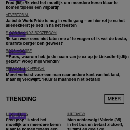
Fred (55): 'Ik vind het moeilijk om meerdere keren klaar te
komen tijdens een vrijpartij'
ADVERTORIAL
Ja écht: WorldPride is nog in volle gang – en hier rol je nu het
allerlekkerst je bed in na het feesten
FLOOR BAKHUYS ROOZEBOOM
'Ik kan weer eens niet laten me af te vragen of ik wel de beste,
braafste burger ben geweest'
ROOS MOGGRÉ
'"Roos, waarom heb je de naam van je ex op je LinkedIn-tijdlijn
gezet?" vroeg mijn vriendin'
PERSOONLIJK VERHAAL
Merel verhuist voor een man naar andere kant van het land,
maar hij verdwijnt: 'Huur al maanden niet betaald'
TRENDING
MEER
LIEVE HELEEN
INTERVIEW
Fred (55): 'Ik vind het
Man achtervolgt Valerie (35)
moeilijk om meerdere keren
in het bos en betast zichzelf,
klaar te komen tijdens een
zij filmt en deelt de