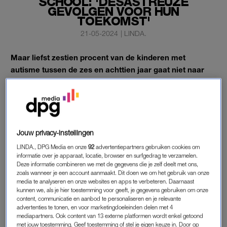
SCHOOL: 'DESASTREUZE
GEVOLGEN VOOR HUN
TOEKOMST'
21-05-2024
|
LINDA.
Maar liefst zestien procent van de kinderen met
autisme tussen de zes en achttien jaar gaat niet naar
school – met potentieel grote negatieve gevolgen voor
de kinderen en hun families.
Dat blijkt uit een enquête onder de ruim 15.000 leden van de
Nederlandse Vereniging voor Autisme (NVA).
Jouw privacy-instellingen
LINDA., DPG Media en onze
92
advertentiepartners gebruiken cookies om
informatie over je apparaat, locatie, browser en surfgedrag te verzamelen.
THUIS MET AUTISME
Deze informatie combineren we met de gegevens die je zelf deelt met ons,
Meer dan de helft van de ’thuiszitters’, zoals de NVA ze noemt,
zoals wanneer je een account aanmaakt. Dit doen we om het gebruik van onze
media te analyseren en onze websites en apps te verbeteren. Daarnaast
gaat langer dan een jaar niet naar school. Dat heeft
kunnen we, als je hier toestemming voor geeft, je gegevens gebruiken om onze
‘desastreuze gevolgen voor hun toekomst’, aldus de
content, communicatie en aanbod te personaliseren en je relevante
advertenties te tonen, en voor marketingdoeleinden delen met 4
organisatie. Voor 51 procent van hen wordt momenteel ook
mediapartners. Ook content van 13 externe platformen wordt enkel getoond
niet gezocht naar een geschikte plek om wel
onderwijs
te
met jouw toestemming. Geef toestemming of stel je eigen keuze in. Door op