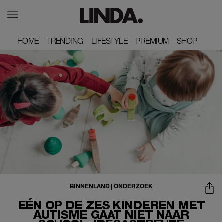
HOME
HOME
TRENDING
TRENDING
LIFESTYLE
LIFESTYLE
PREMIUM
PREMIUM
SHOP
SHOP
BINNENLAND
|
ONDERZOEK
EÉN OP DE ZES KINDEREN MET
AUTISME GAAT NIET NAAR