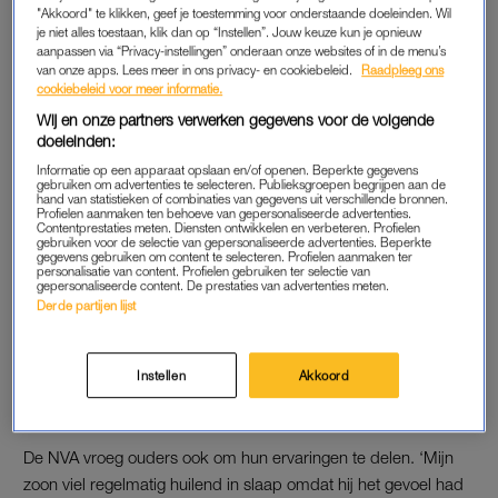
"Akkoord" te klikken, geef je toestemming voor onderstaande doeleinden. Wil
volgen.
je niet alles toestaan, klik dan op “Instellen”. Jouw keuze kun je opnieuw
aanpassen via “Privacy-instellingen” onderaan onze websites of in de menu’s
Zo’n geschikte plek vinden is dan ook niet makkelijk, blijkt uit
van onze apps. Lees meer in ons privacy- en cookiebeleid.
Raadpleeg ons
cookiebeleid voor meer informatie.
de enquête. Ouders noemen een ongeschikte
schoolomgeving, een te intensief schoolprogramma en gebrek
Wij en onze partners verwerken gegevens voor de volgende
doeleinden:
aan ondersteuning de belangrijkste oorzaken van dat hun kind
niet naar school gaat. In ruim zestig procent van de gezinnen is
Informatie op een apparaat opslaan en/of openen. Beperkte gegevens
gebruiken om advertenties te selecteren. Publieksgroepen begrijpen aan de
in elk geval één ouder minder gaan werken of zelfs gestopt om
hand van statistieken of combinaties van gegevens uit verschillende bronnen.
Profielen aanmaken ten behoeve van gepersonaliseerde advertenties.
bij hun kind te kunnen zijn.
Contentprestaties meten. Diensten ontwikkelen en verbeteren. Profielen
gebruiken voor de selectie van gepersonaliseerde advertenties. Beperkte
gegevens gebruiken om content te selecteren. Profielen aanmaken ter
personalisatie van content. Profielen gebruiken ter selectie van
gepersonaliseerde content. De prestaties van advertenties meten.
Sannes broer Paul (32) vond
Derde partijen lijst
geen werk door autisme: 'Ik ga
hem nu inwerken'
Instellen
Akkoord
LEES OOK
De NVA vroeg ouders ook om hun ervaringen te delen. ‘Mijn
zoon viel regelmatig huilend in slaap omdat hij het gevoel had