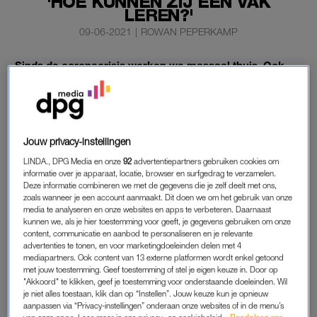
'HOE KUNNEN ZIJ EEN VAK
LEREN?'
09-06-2021
|
ROWAN PEPERKAMP
Sinds de coronacrisis werken we massaal thuis. Ook
jongeren werken vaker aan de eettafel, dan op kantoor.
Mochten we ná de pandemie zo veel blijven
thuiswerken, dan worden vooral jongeren daar de dupe
van.
Jouw privacy-instellingen
Dat voorziet Kilian Wawoe, onderzoeker aan de Vrije
LINDA., DPG Media en onze
92
advertentiepartners gebruiken cookies om
informatie over je apparaat, locatie, browser en surfgedrag te verzamelen.
Universiteit, na een onderzoek onder duizenden mensen.
Deze informatie combineren we met de gegevens die je zelf deelt met ons,
zoals wanneer je een account aanmaakt. Dit doen we om het gebruik van onze
media te analyseren en onze websites en apps te verbeteren. Daarnaast
kunnen we, als je hier toestemming voor geeft, je gegevens gebruiken om onze
THUISWERKEN
content, communicatie en aanbod te personaliseren en je relevante
“Het gevaar bestaat dat de groep die thuiswerken wel prettig
advertenties te tonen, en voor marketingdoeleinden delen met 4
mediapartners. Ook content van 13 externe platformen wordt enkel getoond
vindt, mensen van eind 40, het zo gaat inrichten dat het voor
met jouw toestemming. Geef toestemming of stel je eigen keuze in. Door op
henzelf prettig is”, stelt Wawoe in het
NOS Radio 1 Journaal
.
"Akkoord" te klikken, geef je toestemming voor onderstaande doeleinden. Wil
je niet alles toestaan, klik dan op “Instellen”. Jouw keuze kun je opnieuw
“De kwetsbare groep betaalt dan de rekening.” Volgens de
aanpassen via “Privacy-instellingen” onderaan onze websites of in de menu’s
onderzoeker geldt dit vooral voor jongeren tussen de 20 en 30