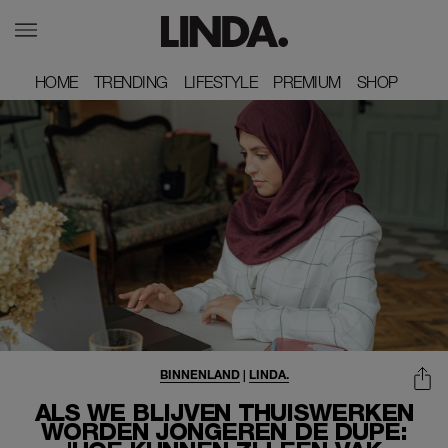
HOME
HOME
TRENDING
TRENDING
LIFESTYLE
LIFESTYLE
PREMIUM
PREMIUM
SHOP
SHOP
BINNENLAND
|
LINDA.
ALS WE BLIJVEN THUISWERKEN
WORDEN JONGEREN DE DUPE: