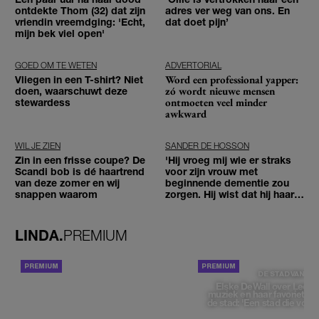
ontdekte Thom (32) dat zijn
adres ver weg van ons. En
vriendin vreemdging: 'Echt,
dat doet pijn’
mijn bek viel open'
GOED OM TE WETEN
ADVERTORIAL
Word een professional yapper:
Vliegen in een T-shirt? Niet
zó wordt nieuwe mensen
doen, waarschuwt deze
ontmoeten veel minder
stewardess
awkward
WIL JE ZIEN
SANDER DE HOSSON
Zin in een frisse coupe? De
'Hij vroeg mij wie er straks
Scandi bob is dé haartrend
voor zijn vrouw met
van deze zomer en wij
beginnende dementie zou
snappen waarom
zorgen. Hij wist dat hij haar
zou moeten loslaten'
LINDA.
PREMIUM
ACHTERGROND
DE STAD VAN
Elske DeWall over Leeu
muziek en haar favoriete p
de stad: 'Een stad die voelt 