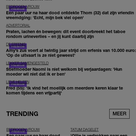
BEDROGEN VROUW
Een paar uur na haar dood ontdekte Thom (32) dat zijn vriendin
vreemdging: 'Echt, mijn bek viel open'
ADVERTORIAL
Praten, lachen én bewegen: dit event doorbreekt het taboe
rondom urineverlies – en jij kunt daarbij zijn
DE ERFENIS
Amy’s zus voert al twintig jaar strijd om erfenis van 10.000 euro:
'Op de uitvaart is ze niet geweest'
LEKKER SAMENGESTELD
Stiefmoeder Naomi is niet welkom bij verjaardagen: 'Hun
moeder wil niet dat ik er ben'
LIEVE HELEEN
Fred (55): 'Ik vind het moeilijk om meerdere keren klaar te
komen tijdens een vrijpartij'
TRENDING
MEER
BEDROGEN VROUW
TATUM DAGELET
Een paar uur na haar dood
'Ollie is vertrokken naar een