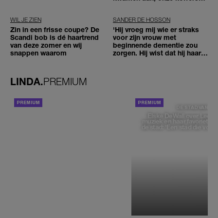
niet'
WIL JE ZIEN
SANDER DE HOSSON
Zin in een frisse coupe? De
'Hij vroeg mij wie er straks
Scandi bob is dé haartrend
voor zijn vrouw met
van deze zomer en wij
beginnende dementie zou
snappen waarom
zorgen. Hij wist dat hij haar
zou moeten loslaten'
LINDA.
PREMIUM
ACHTERGROND
DE STAD VAN
Elske DeWall over Leeu
muziek en haar favoriete p
de stad: 'Een stad die voelt 