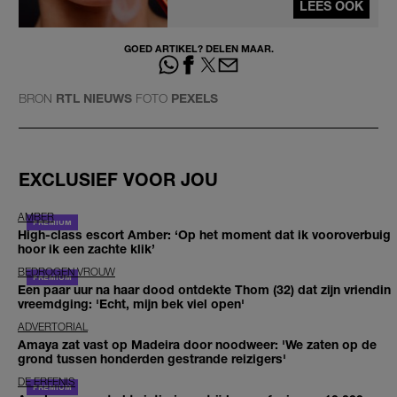
LEES OOK
GOED ARTIKEL? DELEN MAAR.
BRON
RTL NIEUWS
FOTO
PEXELS
EXCLUSIEF VOOR JOU
AMBER
High-class escort Amber: ‘Op het moment dat ik vooroverbuig
hoor ik een zachte klik’
BEDROGEN VROUW
Een paar uur na haar dood ontdekte Thom (32) dat zijn vriendin
vreemdging: 'Echt, mijn bek viel open'
ADVERTORIAL
Amaya zat vast op Madeira door noodweer: 'We zaten op de
grond tussen honderden gestrande reizigers'
DE ERFENIS