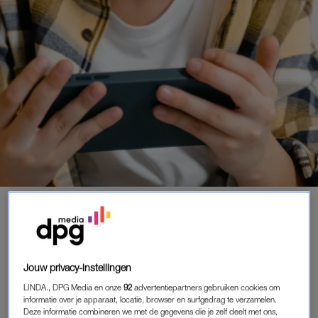
BINNENLAND
|
LINDA.
ONLINE GEDRAG VAN
BASISSCHOOLKINDEREN BUITEN
SCHOOLTIJD ZORGT VOOR
ONRUST IN DE KLAS
Jouw privacy-instellingen
26-10-2024
|
MIRJAM RASMUSSENS
LINDA., DPG Media en onze
92
advertentiepartners gebruiken cookies om
informatie over je apparaat, locatie, browser en surfgedrag te verzamelen.
Deze informatie combineren we met de gegevens die je zelf deelt met ons,