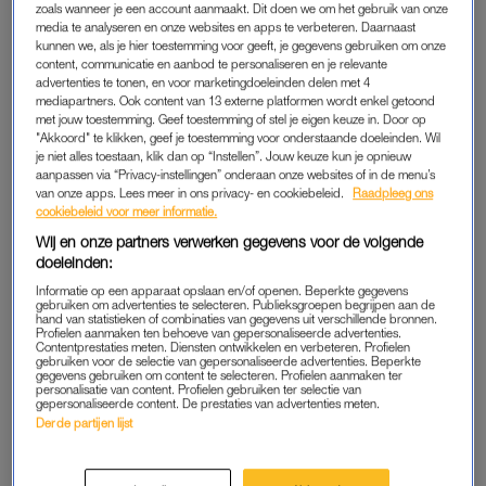
Sinds dit schooljaar zijn smartphones verboden op de
zoals wanneer je een account aanmaakt. Dit doen we om het gebruik van onze
media te analyseren en onze websites en apps te verbeteren. Daarnaast
basisschool, maar ze blijven een bron van problemen,
kunnen we, als je hier toestemming voor geeft, je gegevens gebruiken om onze
zo blijkt uit onderzoek van
RTL Nieuws
. Scholen
content, communicatie en aanbod te personaliseren en je relevante
signaleren pestgedrag, het versturen van ongepaste
advertenties te tonen, en voor marketingdoeleinden delen met 4
mediapartners. Ook content van 13 externe platformen wordt enkel getoond
berichten en inbreuken op elkaars privacy.
met jouw toestemming. Geef toestemming of stel je eigen keuze in. Door op
"Akkoord" te klikken, geef je toestemming voor onderstaande doeleinden. Wil
Hoewel dit vaak buiten het zicht van de school plaatsvindt,
je niet alles toestaan, klik dan op “Instellen”. Jouw keuze kun je opnieuw
aanpassen via “Privacy-instellingen” onderaan onze websites of in de menu’s
zorgt het voor onrust in de klas.
van onze apps. Lees meer in ons privacy- en cookiebeleid.
Raadpleeg ons
cookiebeleid voor meer informatie.
Wij en onze partners verwerken gegevens voor de volgende
ONRUST
doeleinden:
De redactie van
RTL Nieuws
stuurde een vragenlijst naar alle
Informatie op een apparaat opslaan en/of openen. Beperkte gegevens
Nederlandse basisscholen. Van de 400 scholen die
gebruiken om advertenties te selecteren. Publieksgroepen begrijpen aan de
hand van statistieken of combinaties van gegevens uit verschillende bronnen.
reageerden, gaven bijna alle scholen (93 procent) aan dat het
Profielen aanmaken ten behoeve van gepersonaliseerde advertenties.
Contentprestaties meten. Diensten ontwikkelen en verbeteren. Profielen
online gedrag van kinderen zorgt voor onrust op school. In de
gebruiken voor de selectie van gepersonaliseerde advertenties. Beperkte
gegevens gebruiken om content te selecteren. Profielen aanmaken ter
meeste gevallen (83 procent) ging het om online pestgedrag,
personalisatie van content. Profielen gebruiken ter selectie van
gepersonaliseerde content. De prestaties van advertenties meten.
maar ook het delen van ongepaste berichten en elkaars
Derde partijen lijst
privacy schenden, bijvoorbeeld door het delen van foto’s,
komen veel voor.