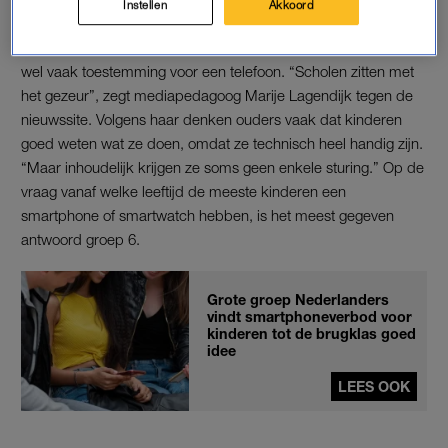
Instellen
Akkoord
Vanaf dit schooljaar zijn mobiele telefoons en andere digitale
apparaten
verboden
op de basisschool, maar ouders geven
wel vaak toestemming voor een telefoon. “Scholen zitten met
het gezeur”, zegt mediapedagoog Marije Lagendijk tegen de
nieuwssite. Volgens haar denken ouders vaak dat kinderen
goed weten wat ze doen, omdat ze technisch heel handig zijn.
“Maar inhoudelijk krijgen ze soms geen enkele sturing.” Op de
vraag vanaf welke leeftijd de meeste kinderen een
smartphone of smartwatch hebben, is het meest gegeven
antwoord groep 6.
Grote groep Nederlanders
vindt smartphoneverbod voor
kinderen tot de brugklas goed
idee
LEES OOK