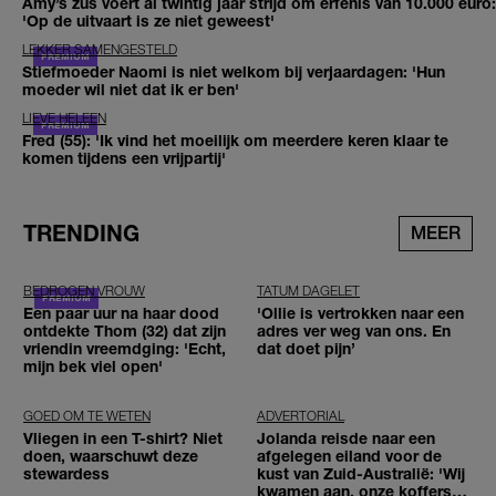
Amy’s zus voert al twintig jaar strijd om erfenis van 10.000 euro:
'Op de uitvaart is ze niet geweest'
LEKKER SAMENGESTELD
Stiefmoeder Naomi is niet welkom bij verjaardagen: 'Hun
moeder wil niet dat ik er ben'
LIEVE HELEEN
Fred (55): 'Ik vind het moeilijk om meerdere keren klaar te
komen tijdens een vrijpartij'
TRENDING
MEER
BEDROGEN VROUW
TATUM DAGELET
Een paar uur na haar dood
'Ollie is vertrokken naar een
ontdekte Thom (32) dat zijn
adres ver weg van ons. En
vriendin vreemdging: 'Echt,
dat doet pijn’
mijn bek viel open'
GOED OM TE WETEN
ADVERTORIAL
Vliegen in een T-shirt? Niet
Jolanda reisde naar een
doen, waarschuwt deze
afgelegen eiland voor de
stewardess
kust van Zuid-Australië: 'Wij
kwamen aan, onze koffers