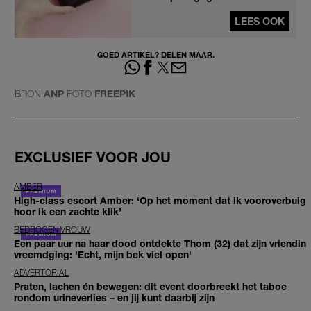
LEES OOK
GOED ARTIKEL? DELEN MAAR.
BRON
ANP
FOTO
FREEPIK
EXCLUSIEF VOOR JOU
AMBER
High-class escort Amber: ‘Op het moment dat ik vooroverbuig
hoor ik een zachte klik’
BEDROGEN VROUW
Een paar uur na haar dood ontdekte Thom (32) dat zijn vriendin
vreemdging: 'Echt, mijn bek viel open'
ADVERTORIAL
Praten, lachen én bewegen: dit event doorbreekt het taboe
rondom urineverlies – en jij kunt daarbij zijn