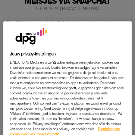
MEISJES VIA SNAPCHAT
09-04-2024
|
REDACTIE NIEUWS
Een 27-jarige man is in België tot zeven jaar cel
veroordeeld voor een reeks zedendelicten met
minderjarigen. Hij benaderde meisjes via een spel op de
app Snapchat.
Jouw privacy-instellingen
In het onderzoek kwam een veertigtal slachtoffers in België en
LINDA., DPG Media en onze
92
advertentiepartners gebruiken cookies om
Nederland in beeld, maar niet iedereen kon geïdentificeerd
informatie over je apparaat, locatie, browser en surfgedrag te verzamelen.
worden.
Deze informatie combineren we met de gegevens die je zelf deelt met ons,
zoals wanneer je een account aanmaakt. Dit doen we om het gebruik van onze
media te analyseren en onze websites en apps te verbeteren. Daarnaast
kunnen we, als je hier toestemming voor geeft, je gegevens gebruiken om onze
SNAPCHAT
content, communicatie en aanbod te personaliseren en je relevante
advertenties te tonen, en voor marketingdoeleinden delen met 4
De man probeerde de meisjes zo ver te krijgen dat ze
mediapartners. Ook content van 13 externe platformen wordt enkel getoond
naaktbeelden van zichzelf stuurden en zette hen onder druk
met jouw toestemming. Geef toestemming of stel je eigen keuze in. Door op
om steeds verder te gaan. Als de meisjes niet wilden
"Akkoord" te klikken, geef je toestemming voor onderstaande doeleinden. Wil
je niet alles toestaan, klik dan op “Instellen”. Jouw keuze kun je opnieuw
meewerken, dreigde hij naar hun huis te komen of eerder
aanpassen via “Privacy-instellingen” onderaan onze websites of in de menu’s
gestuurde beelden openbaar te maken.
van onze apps. Lees meer in ons privacy- en cookiebeleid.
Raadpleeg ons
cookiebeleid voor meer informatie.