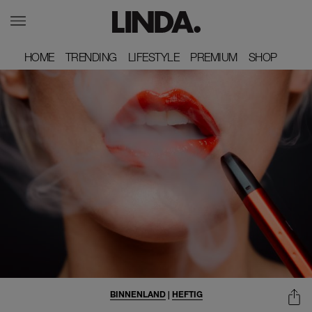
HOME
HOME
TRENDING
TRENDING
LIFESTYLE
LIFESTYLE
PREMIUM
PREMIUM
SHOP
SHOP
BINNENLAND
|
HEFTIG