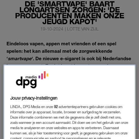
DE 'SMARTVAPE' BAART
LONGARTSEN ZORGEN: 'DE
PRODUCENTEN MAKEN ONZE
JEUGD KAPOT'
19-10-2024
|
LOTTE VAN ZIJL
Eindeloos vapen, appen met vrienden of een spel
spelen: het kan allemaal met de zorgwekkende
‘
smartvape
‘. De nieuwe e-sigaret is ook bij Nederlandse
jongeren gespot. En dat baart longartsen veel zorgen.
“Dit is echt next level”, deelt longpatholoog Danielle Cohen met
RTL.
Jouw privacy-instellingen
SMARTVAPE
LINDA., DPG Media en onze
92
advertentiepartners gebruiken cookies om
informatie over je apparaat, locatie, browser en surfgedrag te verzamelen.
Het is bijna te bizar om te geloven, maar de smartvape
Deze informatie combineren we met de gegevens die je zelf deelt met ons,
bestaat echt. Een e-sigaret met een klein scherm dat je kunt
zoals wanneer je een account aanmaakt. Dit doen we om het gebruik van onze
media te analyseren en onze websites en apps te verbeteren. Daarnaast
verbinden met je telefoon. Zo is het mogelijk om naast vapen
kunnen we, als je hier toestemming voor geeft, je gegevens gebruiken om onze
(lees: met aardbeiensmaak of blauwe bes) ook te bellen,
content, communicatie en aanbod te personaliseren en je relevante