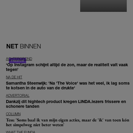
NET
BINNEN
ACHTERGROND
‘Op Instagram schijnt altijd de zon, maar de realiteit valt vaak
tegen’
NA DE HIT
Samantha Steenwijk: 'Na 'The Voice' was het veel, ik lag soms
te kotsen in de auto van de drukte'
ADVERTORIAL
Dankzij dit hightech product kregen LINDA.lezers frissere en
schonere tanden
COLUMN
Tess: 'Soms baal ik van mijn eigen acties, maar de 'ik' van toen kón
het simpelweg niet beter weten'
WHAT THE FUNDA