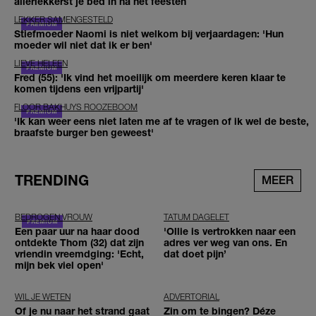
allerlekkerst je bed in na het feesten
LEKKER SAMENGESTELD
Stiefmoeder Naomi is niet welkom bij verjaardagen: 'Hun
moeder wil niet dat ik er ben'
LIEVE HELEEN
Fred (55): 'Ik vind het moeilijk om meerdere keren klaar te
komen tijdens een vrijpartij'
FLOOR BAKHUYS ROOZEBOOM
'Ik kan weer eens niet laten me af te vragen of ik wel de beste,
braafste burger ben geweest'
TRENDING
MEER
BEDROGEN VROUW
TATUM DAGELET
Een paar uur na haar dood
'Ollie is vertrokken naar een
ontdekte Thom (32) dat zijn
adres ver weg van ons. En
vriendin vreemdging: 'Echt,
dat doet pijn’
mijn bek viel open'
WIL JE WETEN
ADVERTORIAL
Of je nu naar het strand gaat
Zin om te bingen? Déze