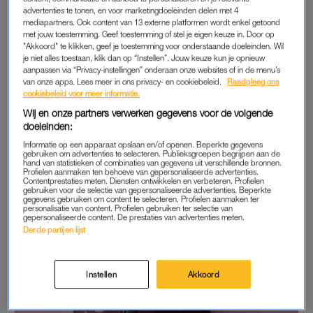
advertenties te tonen, en voor marketingdoeleinden delen met 4
scrollen op social media en te gamen. Zelfs het bijhouden van
mediapartners. Ook content van 13 externe platformen wordt enkel getoond
de agenda behoort tot de opties.
met jouw toestemming. Geef toestemming of stel je eigen keuze in. Door op
"Akkoord" te klikken, geef je toestemming voor onderstaande doeleinden. Wil
je niet alles toestaan, klik dan op “Instellen”. Jouw keuze kun je opnieuw
Terwijl we in Nederland strijden om jongeren te laten stoppen
aanpassen via “Privacy-instellingen” onderaan onze websites of in de menu’s
met vapen, verzinnen producenten in China en Dubai gewoon
van onze apps. Lees meer in ons privacy- en cookiebeleid.
Raadpleeg ons
iets nieuws. “Ze hebben geen enkel moreel besef met dit als
cookiebeleid voor meer informatie.
ultiem dieptepunt”, deelt Cohen. “Ze hebben de twee meest
Wij en onze partners verwerken gegevens voor de volgende
doeleinden:
verslavende producten – telefoon en vape – voor kinderen
samengevoegd en daar een nóg verslavender product van
Informatie op een apparaat opslaan en/of openen. Beperkte gegevens
gebruiken om advertenties te selecteren. Publieksgroepen begrijpen aan de
gemaakt.”
hand van statistieken of combinaties van gegevens uit verschillende bronnen.
Profielen aanmaken ten behoeve van gepersonaliseerde advertenties.
Contentprestaties meten. Diensten ontwikkelen en verbeteren. Profielen
gebruiken voor de selectie van gepersonaliseerde advertenties. Beperkte
gegevens gebruiken om content te selecteren. Profielen aanmaken ter
personalisatie van content. Profielen gebruiken ter selectie van
gepersonaliseerde content. De prestaties van advertenties meten.
Derde partijen lijst
Instellen
Akkoord