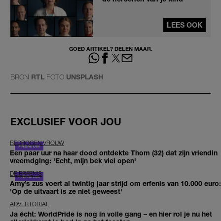
LEES OOK
GOED ARTIKEL? DELEN MAAR.
BRON
RTL
FOTO
UNSPLASH
EXCLUSIEF VOOR JOU
BEDROGEN VROUW
Een paar uur na haar dood ontdekte Thom (32) dat zijn vriendin
vreemdging: 'Echt, mijn bek viel open'
DE ERFENIS
Amy’s zus voert al twintig jaar strijd om erfenis van 10.000 euro:
'Op de uitvaart is ze niet geweest'
ADVERTORIAL
Ja écht: WorldPride is nog in volle gang – en hier rol je nu het