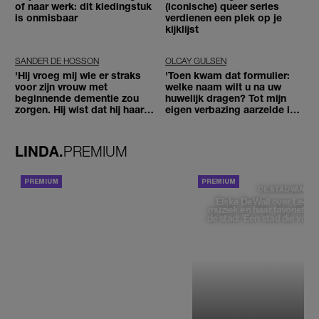
of naar werk: dit kledingstuk
(iconische) queer series
is onmisbaar
verdienen een plek op je
kijklijst
SANDER DE HOSSON
OLCAY GULSEN
'Hij vroeg mij wie er straks
'Toen kwam dat formulier:
voor zijn vrouw met
welke naam wilt u na uw
beginnende dementie zou
huwelijk dragen? Tot mijn
zorgen. Hij wist dat hij haar
eigen verbazing aarzelde ik
zou moeten loslaten'
geen moment'
LINDA.
PREMIUM
ACHTERGROND
DE STAD VAN
Elske DeWall over Leeu
muziek en haar favoriete p
de stad: 'Een stad die voelt 