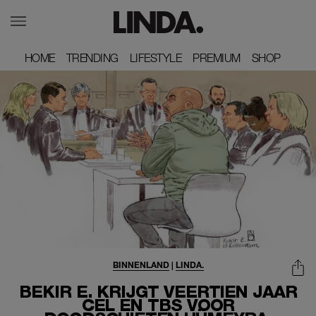
HOME
HOME
TRENDING
TRENDING
LIFESTYLE
LIFESTYLE
PREMIUM
PREMIUM
SHOP
SHOP
BINNENLAND
|
LINDA.
BEKIR E. KRIJGT VEERTIEN JAAR
CEL EN TBS VOOR