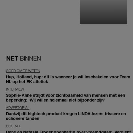
NET
BINNEN
GOED OM TE WETEN
Hup, Holland, hup: dit is wanneer je wil inschakelen voor Team
NL op het EK atletiek
INTERVIEW
Sophie-Anne strijdt voor zichtbaarheid van mensen met een
beperking: 'Wij willen helemaal niet bijzonder zijn'
ADVERTORIAL
Dankzij dit hightech product kregen LINDA.lezers frissere en
schonere tanden
BEKEND
René en Natasja Froger openhartig over vreemdgaan: 'Verdient