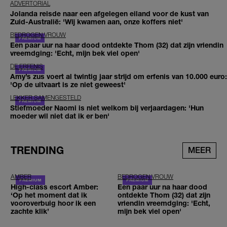
ADVERTORIAL
Jolanda reisde naar een afgelegen eiland voor de kust van
Zuid-Australië: 'Wij kwamen aan, onze koffers niet'
BEDROGEN VROUW
Een paar uur na haar dood ontdekte Thom (32) dat zijn vriendin
vreemdging: 'Echt, mijn bek viel open'
DE ERFENIS
Amy’s zus voert al twintig jaar strijd om erfenis van 10.000 euro:
'Op de uitvaart is ze niet geweest'
LEKKER SAMENGESTELD
Stiefmoeder Naomi is niet welkom bij verjaardagen: 'Hun
moeder wil niet dat ik er ben'
TRENDING
MEER
AMBER
BEDROGEN VROUW
High-class escort Amber:
Een paar uur na haar dood
‘Op het moment dat ik
ontdekte Thom (32) dat zijn
vooroverbuig hoor ik een
vriendin vreemdging: 'Echt,
zachte klik’
mijn bek viel open'