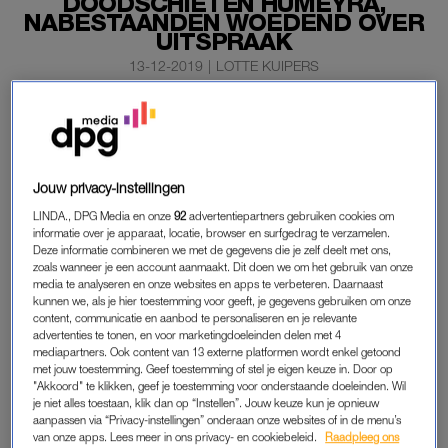
DOODSCHIETEN HÜMEYRA,
NABESTAANDEN WOEDEND OVER
UITSPRAAK
13-12-2019
|
LOTTE KUIPERS
De rechtbank in Rotterdam heeft Bekir E. veroordeeld
tot veertien jaar cel en tbs met dwangverpleging voor
het doodschieten van de zestienjarige Hümeyra.
Jouw privacy-instellingen
E. schoot het meisje vorig jaar dood in de fietsenstalling onder
LINDA., DPG Media en onze
92
advertentiepartners gebruiken cookies om
haar school, nadat hij haar langdurig stalkte.
informatie over je apparaat, locatie, browser en surfgedrag te verzamelen.
Deze informatie combineren we met de gegevens die je zelf deelt met ons,
zoals wanneer je een account aanmaakt. Dit doen we om het gebruik van onze
media te analyseren en onze websites en apps te verbeteren. Daarnaast
CELSTRAF
kunnen we, als je hier toestemming voor geeft, je gegevens gebruiken om onze
Het
Openbaar Ministerie eiste twintig jaar celstraf
en tbs met
content, communicatie en aanbod te personaliseren en je relevante
advertenties te tonen, en voor marketingdoeleinden delen met 4
dwangverpleging wegens moord, omdat E. haar met
mediapartners. Ook content van 13 externe platformen wordt enkel getoond
voorbedachten rade zou hebben gedood. De rechtbank
met jouw toestemming. Geef toestemming of stel je eigen keuze in. Door op
"Akkoord" te klikken, geef je toestemming voor onderstaande doeleinden. Wil
oordeelde vrijdag dat er onvoldoende bewijs is voor een
je niet alles toestaan, klik dan op “Instellen”. Jouw keuze kun je opnieuw
vooropgezet plan en gaat uit van een impulsieve daad.
aanpassen via “Privacy-instellingen” onderaan onze websites of in de menu’s
Daarom is E. nu veroordeeld voor doodslag.
van onze apps. Lees meer in ons privacy- en cookiebeleid.
Raadpleeg ons