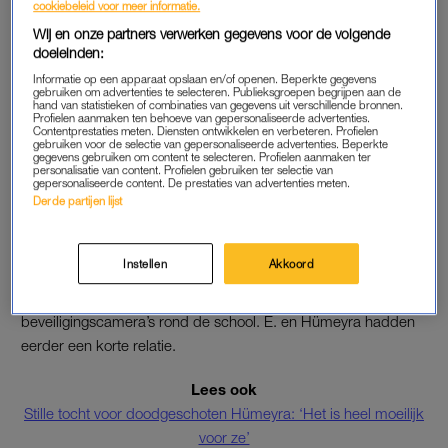
cookiebeleid voor meer informatie.
Wij en onze partners verwerken gegevens voor de volgende
De nabestaanden zijn woedend over de straf. Na de uitspraak
doeleinden:
bonkten ze hard op de ramen van de publieke tribune. Ze
Informatie op een apparaat opslaan en/of openen. Beperkte gegevens
schreeuwden naar E. toen hij de zaal werd uitgeleid. Een
gebruiken om advertenties te selecteren. Publieksgroepen begrijpen aan de
vrouw rende de rechtszaal binnen, maar werd tegengehouden
hand van statistieken of combinaties van gegevens uit verschillende bronnen.
Profielen aanmaken ten behoeve van gepersonaliseerde advertenties.
door de beveiliging. Vorige maand hielden de nabestaanden
Contentprestaties meten. Diensten ontwikkelen en verbeteren. Profielen
gebruiken voor de selectie van gepersonaliseerde advertenties. Beperkte
zich juist rustig bij de zitting. Daarvoor ontvingen ze een
gegevens gebruiken om content te selecteren. Profielen aanmaken ter
personalisatie van content. Profielen gebruiken ter selectie van
compliment van de rechtbankvoorzitter.
gepersonaliseerde content. De prestaties van advertenties meten.
Derde partijen lijst
STALKING
Instellen
Akkoord
Bekir E. heeft bekend dat hij Hümeyra heeft doodgeschoten.
De achtervolging en schietpartij zijn ook vastgelegd door de
beveiligingscamera’s rond de school. E. en Hümeyra hadden
eerder een korte relatie.
Lees ook
Stille tocht voor doodgeschoten Hümeyra: ‘Het is heel moeilijk
voor ze’