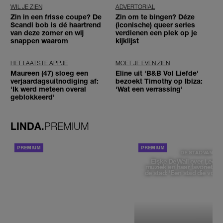
WIL JE ZIEN
ADVERTORIAL
Zin in een frisse coupe? De
Zin om te bingen? Déze
Scandi bob is dé haartrend
(iconische) queer series
van deze zomer en wij
verdienen een plek op je
snappen waarom
kijklijst
HET LAATSTE APPJE
MOET JE EVEN ZIEN
Maureen (47) sloeg een
Eline uit 'B&B Vol Liefde'
verjaardagsuitnodiging af:
bezoekt Timothy op Ibiza:
'Ik werd meteen overal
'Wat een verrassing'
geblokkeerd'
LINDA.
PREMIUM
ACHTERGROND
DE STAD VAN
Elske DeWall over Leeu
muziek en haar favoriete p
de stad: 'Een stad die voelt 