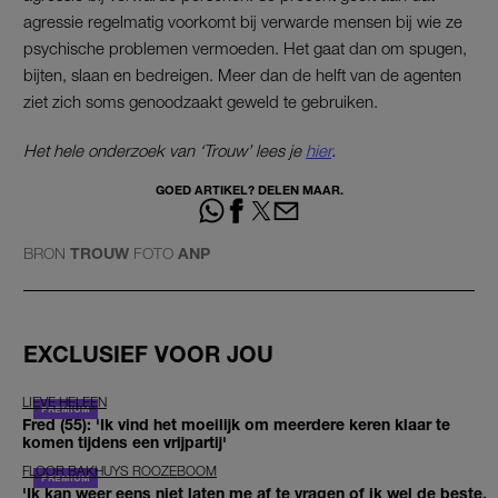
agressie regelmatig voorkomt bij verwarde mensen bij wie ze
psychische problemen vermoeden. Het gaat dan om spugen,
bijten, slaan en bedreigen. Meer dan de helft van de agenten
ziet zich soms genoodzaakt geweld te gebruiken.
Het hele onderzoek van ‘Trouw’ lees je
hier
.
GOED ARTIKEL? DELEN MAAR.
BRON
TROUW
FOTO
ANP
EXCLUSIEF VOOR JOU
LIEVE HELEEN
Fred (55): 'Ik vind het moeilijk om meerdere keren klaar te
komen tijdens een vrijpartij'
FLOOR BAKHUYS ROOZEBOOM
'Ik kan weer eens niet laten me af te vragen of ik wel de beste,