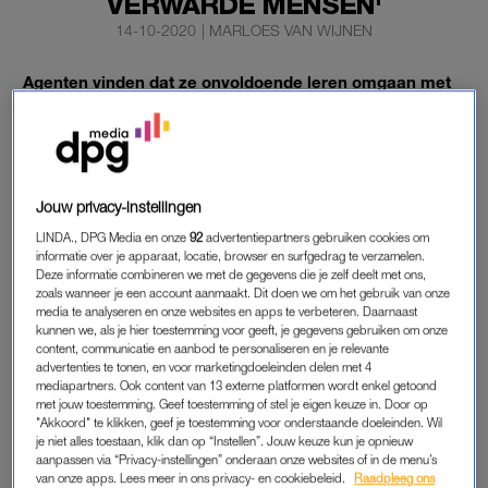
VERWARDE MENSEN'
14-10-2020
|
MARLOES VAN WIJNEN
Agenten vinden dat ze onvoldoende leren omgaan met
verwarde mensen, die vaak last hebben van psychische
problemen. Ze geven aan zich vaak machteloos te
voelen.
Dat blijkt uit een enquête van
Trouw
en platform voor
Jouw privacy-instellingen
onderzoeksjournalistiek Investico onder ruim duizend agenten,
LINDA., DPG Media en onze
92
advertentiepartners gebruiken cookies om
die via de Nederlandse Politiebond in september is gehouden.
informatie over je apparaat, locatie, browser en surfgedrag te verzamelen.
Deze informatie combineren we met de gegevens die je zelf deelt met ons,
zoals wanneer je een account aanmaakt. Dit doen we om het gebruik van onze
media te analyseren en onze websites en apps te verbeteren. Daarnaast
VERWARDE MENSEN
kunnen we, als je hier toestemming voor geeft, je gegevens gebruiken om onze
content, communicatie en aanbod te personaliseren en je relevante
In de enquête werd expliciet gevraagd naar de omgang met
advertenties te tonen, en voor marketingdoeleinden delen met 4
mensen met verward gedrag bij wie de politie ook psychische
mediapartners. Ook content van 13 externe platformen wordt enkel getoond
met jouw toestemming. Geef toestemming of stel je eigen keuze in. Door op
problematiek vermoedt. 65 procent van de agenten geeft aan
"Akkoord" te klikken, geef je toestemming voor onderstaande doeleinden. Wil
zich onvoldoende voorbereid te voelen om met deze mensen
je niet alles toestaan, klik dan op “Instellen”. Jouw keuze kun je opnieuw
aanpassen via “Privacy-instellingen” onderaan onze websites of in de menu’s
om te gaan.
van onze apps. Lees meer in ons privacy- en cookiebeleid.
Raadpleeg ons