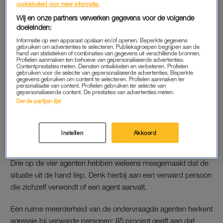
cookiebeleid voor meer informatie.
Driekwart van de agenten voelt zich daarnaast regelmatig
Wij en onze partners verwerken gegevens voor de volgende
machteloos bij de aanpak van deze mensen, wanneer zij
doeleinden:
overlast veroorzaken of een gevaar zijn voor zichzelf. Geregeld
Informatie op een apparaat opslaan en/of openen. Beperkte gegevens
escaleert het en gebruikt de politie geweld. Politiegeweld in
gebruiken om advertenties te selecteren. Publieksgroepen begrijpen aan de
hand van statistieken of combinaties van gegevens uit verschillende bronnen.
zulke situaties heeft in het verleden al geleid tot ernstig
Profielen aanmaken ten behoeve van gepersonaliseerde advertenties.
Contentprestaties meten. Diensten ontwikkelen en verbeteren. Profielen
gewonden en sterfgevallen.
gebruiken voor de selectie van gepersonaliseerde advertenties. Beperkte
gegevens gebruiken om content te selecteren. Profielen aanmaken ter
personalisatie van content. Profielen gebruiken ter selectie van
Lees ook
gepersonaliseerde content. De prestaties van advertenties meten.
Derde partijen lijst
Tessa Bos is politieagent: ‘Verdachten zijn vaak aardiger tegen
vrouwen’
Instellen
Akkoord
GEWELD
Drie op de vier agenten hebben weleens meegemaakt dat de
situatie uit de hand liep. Denk hierbij aan een verward persoon
die zichzelf verwondt of een agent aanvalt.
Een ruime meerderheid van de ondervraagde agenten herkent
agressie bij verwarde personen: 85 procent geeft aan dat