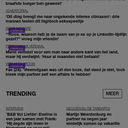
braafste burger ben geweest'
ADVERTORIAL
'Dit ding brengt me naar ongekende intense climaxen': drie
mannen testen dit hightech seksspeeltje
ROOS MOGGRÉ
'"Roos, waarom heb je de naam van je ex op je LinkedIn-tijdlijn
gezet?" vroeg mijn vriendin'
PERSOONLIJK VERHAAL
Merel verhuist voor een man naar andere kant van het land,
maar hij verdwijnt: 'Huur al maanden niet betaald'
VERLATEN VROUW
Fae (24): 'Vreemdgaan was uit den boze, dat deed je niet, toch
bleek mijn partner zelf een affaire te hebben'
TRENDING
MEER
INTERVIEW
GELEZEN BIJ DE TANDARTS
'B&B Vol Liefde'-Eveline is
Marlijn Weerdenburg en
een jaar samen met Frank:
partner na negen jaar
'Hij zegde zijn leven in
eindelijk samen op vakantie
Nederland op voor mij'