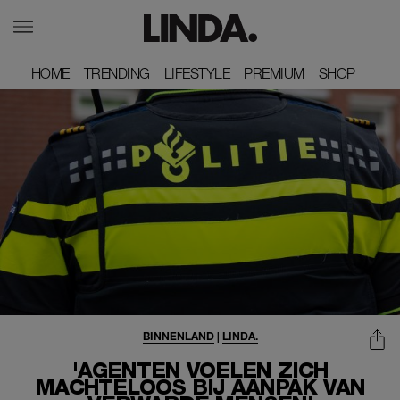
HOME
HOME
TRENDING
TRENDING
LIFESTYLE
LIFESTYLE
PREMIUM
PREMIUM
SHOP
SHOP
BINNENLAND
|
LINDA.
'AGENTEN VOELEN ZICH
MACHTELOOS BIJ AANPAK VAN