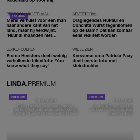
PERSOONLIJK VERHAAL
ADVERTORIAL
Merel verhuist voor een man
Draglegendes RuPaul en
naar andere kant van het
Conchita Wurst tegenkomen
land, maar hij verdwijnt:
op de Dam? Dat kan zomaar
'Huur al maanden niet
eens realiteit worden
betaald'
LEKKER LOEREN
WIL JE ZIEN
Emma Heesters deelt weinig
Kersverse oma Patricia Paay
verhullende bikinifoto: 'You
deelt eerste foto met
know what they say'
kleindochter
LINDA.
PREMIUM
DE STAD VAN
DE STAD VAN
Elske DeWall over Leeuwarden,
Isabelle Boer deelt haar f
muziek en haar favoriete plekken in
plekken in Zwolle: 'Deze pl
de stad: 'Een stad die voelt als thuis'
graag verborgen'