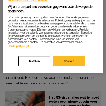
opgedragen hiervoor budget te zoeken tijdens de
Wij en onze partners verwerken gegevens voor de volgende
besprekingen voor de voorjaarsnota.
doeleinden:
Informatie op een apparaat opslaan en/of openen. Beperkte gegevens
gebruiken om advertenties te selecteren. Publieksgroepen begrijpen aan de
Door kinderen een seizoensgebonden vaccinatie te geven,
hand van statistieken of combinaties van gegevens uit verschillende bronnen.
wordt op toekomstige behandelkosten bespaard, schreef de
Profielen aanmaken ten behoeve van gepersonaliseerde advertenties.
Contentprestaties meten. Diensten ontwikkelen en verbeteren. Profielen
Gezondheidsraad in zijn advies.
gebruiken voor de selectie van gepersonaliseerde advertenties. Beperkte
gegevens gebruiken om content te selecteren. Profielen aanmaken ter
personalisatie van content. Profielen gebruiken ter selectie van
gepersonaliseerde content. De prestaties van advertenties meten.
Derde partijen lijst
ZIEKTELEED VOORKOMEN
“Een deel van deze kinderen, vaak jonge baby’s, wordt ernstig
ziek. Dat is enorm heftig”, zegt D66-Kamerlid Wieke
Instellen
Akkoord
Paulusma, indiener van het voorstel. “In de eerste plaats voor
het kind zelf, maar ook voor de ouders. De verhalen zijn
aangrijpend. Hoe eerder we beginnen met vaccineren, hoe
meer ziekteleed we kunnen voorkomen.”
Het RS-virus: alles wat je moet
weten over nieuw vaccin voor
zwangere vrouw en baby