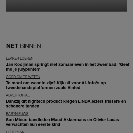
NET
BINNEN
LEKKER LOEREN
Jan Kooijman springt niet zomaar even in het zwembad: 'Geef
me je jurypunten'
GOED OM TE WETEN
Te mooi om waar te zijn? Kijk uit voor AI-foto's op
tweedehandsplatformen zoals Vinted
ADVERTORIAL
Dankzij dit hightech product kregen LINDA.lezers frissere en
schonere tanden
BABYNIEUWS
Son Mieux-bandleden Maud Akkermans en Olivier Lucas
verwachten hun eerste kind
HITTEPLAN