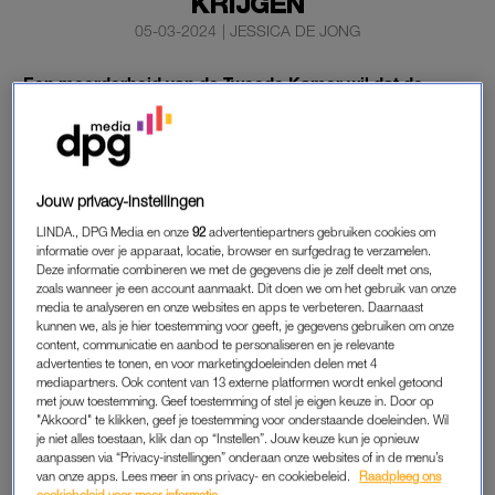
KRIJGEN
05-03-2024
|
JESSICA DE JONG
Een meerderheid van de Tweede Kamer wil dat de
vaccinatie tegen het RS-virus voor baby’s wordt
opgenomen in het rijksvaccinatieprogramma. Tegen de
wens van het kabinet in steunde een meerderheid
dinsdag een voorstel van D66 hiertoe.
Jouw privacy-instellingen
Vooral baby’s kunnen erg ziek worden van het RS-virus.
LINDA., DPG Media en onze
92
advertentiepartners gebruiken cookies om
informatie over je apparaat, locatie, browser en surfgedrag te verzamelen.
Deze informatie combineren we met de gegevens die je zelf deelt met ons,
zoals wanneer je een account aanmaakt. Dit doen we om het gebruik van onze
RS-VIRUS
media te analyseren en onze websites en apps te verbeteren. Daarnaast
kunnen we, als je hier toestemming voor geeft, je gegevens gebruiken om onze
Ongeveer één op de honderd kinderen wordt zo ziek van het
content, communicatie en aanbod te personaliseren en je relevante
RS-virus dat een ziekenhuisopname nodig is.
advertenties te tonen, en voor marketingdoeleinden delen met 4
mediapartners. Ook content van 13 externe platformen wordt enkel getoond
met jouw toestemming. Geef toestemming of stel je eigen keuze in. Door op
De Gezondheidsraad adviseerde vorige maand om
alle baby’s
"Akkoord" te klikken, geef je toestemming voor onderstaande doeleinden. Wil
te vaccineren
tegen het RS-virus via het
je niet alles toestaan, klik dan op “Instellen”. Jouw keuze kun je opnieuw
aanpassen via “Privacy-instellingen” onderaan onze websites of in de menu’s
rijksvaccinatieprogramma. Volgens het kabinet is daar geen
van onze apps. Lees meer in ons privacy- en cookiebeleid.
Raadpleeg ons
geld voor. De Kamer heeft het demissionaire kabinet nu
cookiebeleid voor meer informatie.