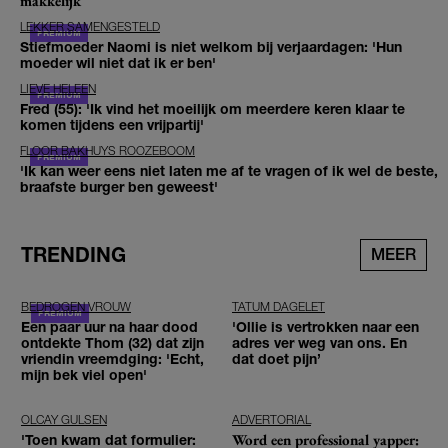
makkelijk
LEKKER SAMENGESTELD
Stiefmoeder Naomi is niet welkom bij verjaardagen: 'Hun
moeder wil niet dat ik er ben'
LIEVE HELEEN
Fred (55): 'Ik vind het moeilijk om meerdere keren klaar te
komen tijdens een vrijpartij'
FLOOR BAKHUYS ROOZEBOOM
'Ik kan weer eens niet laten me af te vragen of ik wel de beste,
braafste burger ben geweest'
TRENDING
MEER
BEDROGEN VROUW
TATUM DAGELET
Een paar uur na haar dood
'Ollie is vertrokken naar een
ontdekte Thom (32) dat zijn
adres ver weg van ons. En
vriendin vreemdging: 'Echt,
dat doet pijn’
mijn bek viel open'
OLCAY GULSEN
ADVERTORIAL
Word een professional yapper:
'Toen kwam dat formulier: