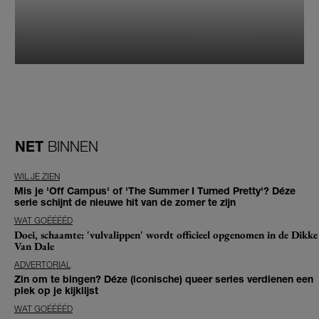
NET
BINNEN
WIL JE ZIEN
Mis je 'Off Campus' of 'The Summer I Turned Pretty'? Déze
serie schijnt de nieuwe hit van de zomer te zijn
WAT GOÉÉÉÉD
Doei, schaamte: 'vulvalippen' wordt officieel opgenomen in de Dikke
Van Dale
ADVERTORIAL
Zin om te bingen? Déze (iconische) queer series verdienen een
plek op je kijklijst
WAT GOÉÉÉÉD