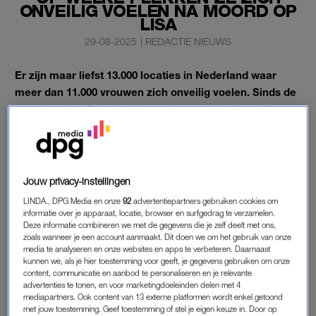
ONVEILIG VOELEN NA MOORD OP
LISA
29-08-2025
|
REDACTIE NIEUWS
Er zijn maar liefst 13.000 locaties in Nederland waar
meer dan 11.000 vrouwen zich onveilig voelen. Sinds de
moord op de 17-jarige Lisa vorige week hebben bijna
1.600 vrouwen onveilige plekken aan de kaart
toegevoegd.
Jouw privacy-instellingen
Op ruim de helft van deze plekken is de vrouwen zelf (of
iemand die ze kennen) iets overkomen.
LINDA., DPG Media en onze
92
advertentiepartners gebruiken cookies om
informatie over je apparaat, locatie, browser en surfgedrag te verzamelen.
Deze informatie combineren we met de gegevens die je zelf deelt met ons,
zoals wanneer je een account aanmaakt. Dit doen we om het gebruik van onze
KAART MET ONVEILIGE PLEKKEN
media te analyseren en onze websites en apps te verbeteren. Daarnaast
kunnen we, als je hier toestemming voor geeft, je gegevens gebruiken om onze
De kaart met onveilige plekken van
Pointer
(KRO-NCRV) en
content, communicatie en aanbod te personaliseren en je relevante
het
AD
is niet nieuw; in juni 2024 werd deze
naar aanleiding
advertenties te tonen, en voor marketingdoeleinden delen met 4
mediapartners. Ook content van 13 externe platformen wordt enkel getoond
van een vragenlijst samengesteld
. Toen stonden er 8.100
met jouw toestemming. Geef toestemming of stel je eigen keuze in. Door op