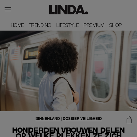
HOME
HOME
TRENDING
TRENDING
LIFESTYLE
LIFESTYLE
PREMIUM
PREMIUM
SHOP
SHOP
BINNENLAND
|
DOSSIER VEILIGHEID
HONDERDEN VROUWEN DELEN
OP WELKE PLEKKEN ZE ZICH