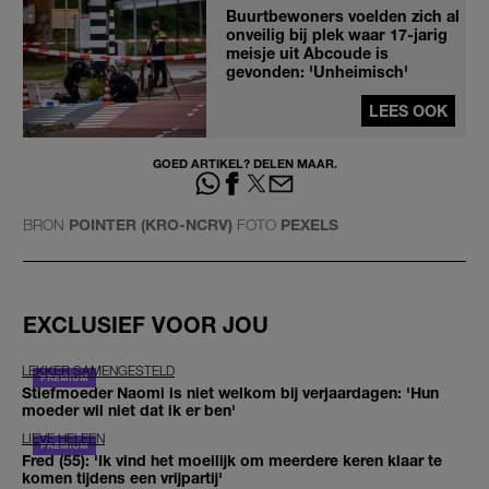
Buurtbewoners voelden zich al
onveilig bij plek waar 17-jarig
meisje uit Abcoude is
gevonden: 'Unheimisch'
LEES OOK
GOED ARTIKEL? DELEN MAAR.
BRON
POINTER (KRO-NCRV)
FOTO
PEXELS
EXCLUSIEF VOOR JOU
LEKKER SAMENGESTELD
Stiefmoeder Naomi is niet welkom bij verjaardagen: 'Hun
moeder wil niet dat ik er ben'
LIEVE HELEEN
Fred (55): 'Ik vind het moeilijk om meerdere keren klaar te
komen tijdens een vrijpartij'