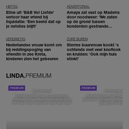
HEFTIG
ADVERTORIAL
Eline uit 'B&B Vol Liefde'
Amaya zat vast op Madeira
verloor haar vriend bij
door noodweer: 'We zaten
liquidatie: 'Een beeld dat op
op de grond tussen
je netvlies blijft'
honderden gestrande
reizigers'
VERDRIETIG
ZURE BUREN
Nederlandse vrouw komt om
Sterres buurvrouw kookt 's
bij reddingspoging van
ochtends met veel knoflook
vriendin in zee Kreta,
en kruiden: 'Ook mijn huis
kinderen zien het gebeuren
stinkt'
LINDA.
PREMIUM
DE STAD VAN
DE STAD VAN
Elske DeWall over Leeuwarden,
Isabelle Boer deelt haar f
muziek en haar favoriete plekken in
plekken in Zwolle: 'Deze pl
de stad: 'Een stad die voelt als thuis'
graag verborgen'