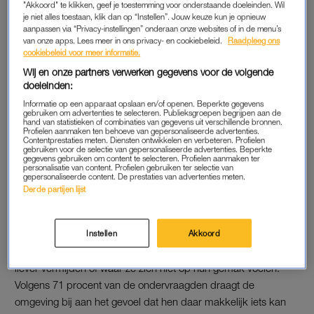
locaties gemarkeerd waar zo’n 7.400 vrouwen zich onveilig
"Akkoord" te klikken, geef je toestemming voor onderstaande doeleinden. Wil
je niet alles toestaan, klik dan op “Instellen”. Jouw keuze kun je opnieuw
voelen. Sinds
de moord op Lisa
een week geleden, hebben
aanpassen via “Privacy-instellingen” onderaan onze websites of in de menu’s
zo’n 1.600 vrouwen onveilige plekken aan de kaart
van onze apps. Lees meer in ons privacy- en cookiebeleid.
Raadpleeg ons
toegevoegd.
cookiebeleid voor meer informatie.
Wij en onze partners verwerken gegevens voor de volgende
Uit de vragenlijst komt naar voren dat er een aantal openbare
doeleinden:
plekken zijn die veel vrouwen als onveilig ervaren. Zo geeft 92
Informatie op een apparaat opslaan en/of openen. Beperkte gegevens
gebruiken om advertenties te selecteren. Publieksgroepen begrijpen aan de
procent van de vrouwen die meededen aan zich niet veilig te
hand van statistieken of combinaties van gegevens uit verschillende bronnen.
Profielen aanmaken ten behoeve van gepersonaliseerde advertenties.
voelen op stations van metro, trein of bus. Ook in parken en
Contentprestaties meten. Diensten ontwikkelen en verbeteren. Profielen
gebruiken voor de selectie van gepersonaliseerde advertenties. Beperkte
bossen voelen vrouwen zich niet veilig: 91 procent geeft dit
gegevens gebruiken om content te selecteren. Profielen aanmaken ter
aan. Wat uitgaansgelegenheden als kroegen en clubs betreft:
personalisatie van content. Profielen gebruiken ter selectie van
gepersonaliseerde content. De prestaties van advertenties meten.
73 procent van de ondervraagden voelt zich daar onveilig.
Derde partijen lijst
LOCATIES VERMIJDEN
Instellen
Akkoord
De locaties die vrouwen op de kaart zetten zijn plekken die ze
liever vermijden of waar ze zich niet op hun gemak voelen.
Volgens 71 procent van de ondervraagden draagt de
omgeving bij aan het gevoel dat hen daar makkelijk iets kan