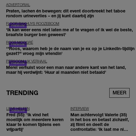
ADVERTORIAL
Praten, lachen én bewegen: dit event doorbreekt het taboe
rondom urineverlies – en jij kunt daarbij zijn
FLOOR BAKHUYS ROOZEBOOM
'Ik kan weer eens niet laten me af te vragen of ik wel de beste,
braafste burger ben geweest'
ROOS MOGGRÉ
'"Roos, waarom heb je de naam van je ex op je LinkedIn-tijdlijn
gezet?" vroeg mijn vriendin'
PERSOONLIJK VERHAAL
Merel verhuist voor een man naar andere kant van het land,
maar hij verdwijnt: 'Huur al maanden niet betaald'
TRENDING
MEER
LIEVE HELEEN
INTERVIEW
Fred (55): 'Ik vind het
Man achtervolgt Valerie (35)
moeilijk om meerdere keren
in het bos en betast zichzelf,
klaar te komen tijdens een
zij filmt en deelt de
vrijpartij'
confrontatie: 'Ik laat me niet
tegenhouden'