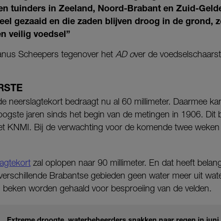
en tuinders in Zeeland, Noord-Brabant en Zuid-Gelde
veel gezaaid en die zaden blijven droog in de grond, z
n veilig voedsel”
Janus Scheepers tegenover het
AD o
ver de voedselschaarst
RSTE
lde neerslagtekort bedraagt nu al 60 millimeter. Daarmee 
oogste jaren sinds het begin van de metingen in 1906. Dit bl
t KNMI. Bij de verwachting voor de komende twee weken bli
agtekort
zal oplopen naar 90 millimeter. En dat heeft belan
verschillende Brabantse gebieden geen water meer uit wa
 beken worden gehaald voor besproeiing van de velden.
Extreme droogte, waterbeheerders snakken naar regen in juni