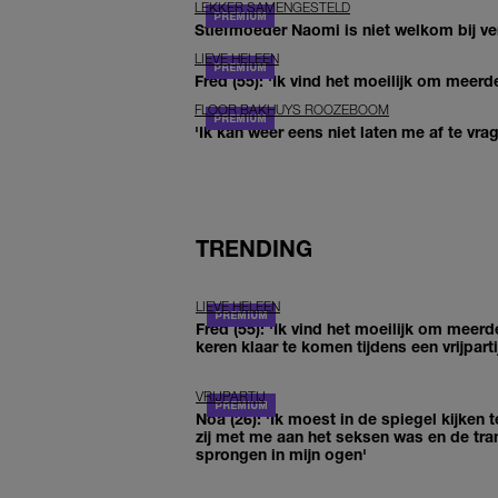
LEKKER SAMENGESTELD
Stiefmoeder Naomi is niet welkom bij ver
LIEVE HELEEN
Fred (55): 'Ik vind het moeilijk om meerde
FLOOR BAKHUYS ROOZEBOOM
'Ik kan weer eens niet laten me af te vr
TRENDING
LIEVE HELEEN
Fred (55): 'Ik vind het moeilijk om meerd
keren klaar te komen tijdens een vrijparti
VRIJPARTIJ
Noa (26): 'Ik moest in de spiegel kijken t
zij met me aan het seksen was en de tra
sprongen in mijn ogen'