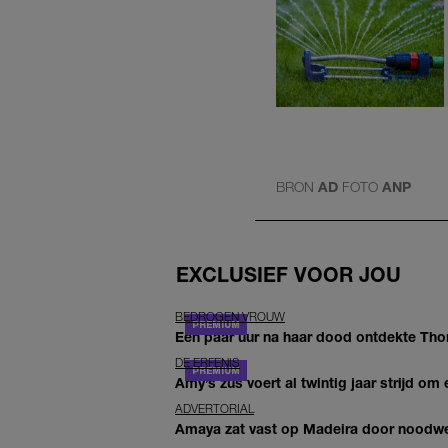
BRON
AD
FOTO
ANP
EXCLUSIEF VOOR JOU
BEDROGEN VROUW
Een paar uur na haar dood ontdekte Thom 
DE ERFENIS
Amy’s zus voert al twintig jaar strijd om 
ADVERTORIAL
Amaya zat vast op Madeira door noodwee