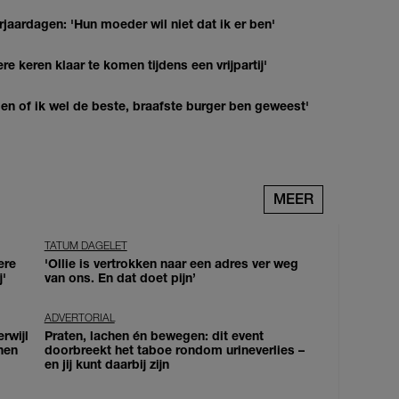
jaardagen: 'Hun moeder wil niet dat ik er ben'
re keren klaar te komen tijdens een vrijpartij'
agen of ik wel de beste, braafste burger ben geweest'
MEER
TATUM DAGELET
ere
'Ollie is vertrokken naar een adres ver weg
j'
van ons. En dat doet pijn’
ADVERTORIAL
erwijl
Praten, lachen én bewegen: dit event
nen
doorbreekt het taboe rondom urineverlies –
en jij kunt daarbij zijn