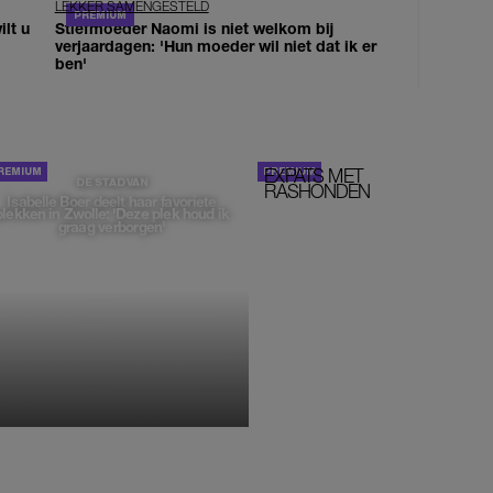
LEKKER SAMENGESTELD
lt u
Stiefmoeder Naomi is niet welkom bij
verjaardagen: 'Hun moeder wil niet dat ik er
ben'
EXPATS MET
STOM!
DE STAD VAN
RASHONDEN
Isabelle Boer deelt haar favoriete
plekken in Zwolle: 'Deze plek houd ik
graag verborgen'
MONIQUE KLEMANN