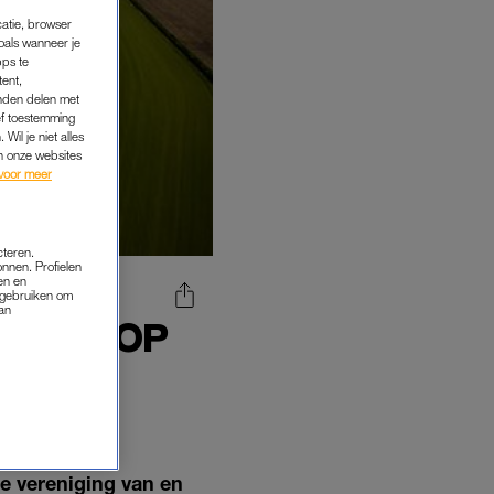
catie, browser
oals wanneer je
pps te
tent,
inden delen met
ef toestemming
Wil je niet alles
an onze websites
voor meer
cteren.
onnen. Profielen
en en
s gebruiken om
van
 KANS OP
ENOEG
SEL'
e vereniging van en