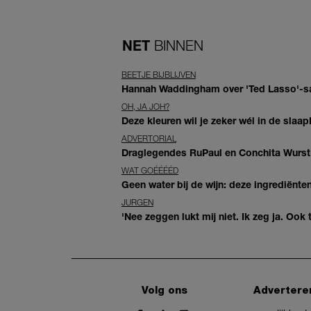
NET
BINNEN
BEETJE BIJBLIJVEN
Hannah Waddingham over 'Ted Lasso'-sam
OH, JA JOH?
Deze kleuren wil je zeker wél in de slaap
ADVERTORIAL
Draglegendes RuPaul en Conchita Wurst
WAT GOÉÉÉÉD
Geen water bij de wijn: deze ingrediënt
JURGEN
'Nee zeggen lukt mij niet. Ik zeg ja. Oo
Volg ons
Advertere