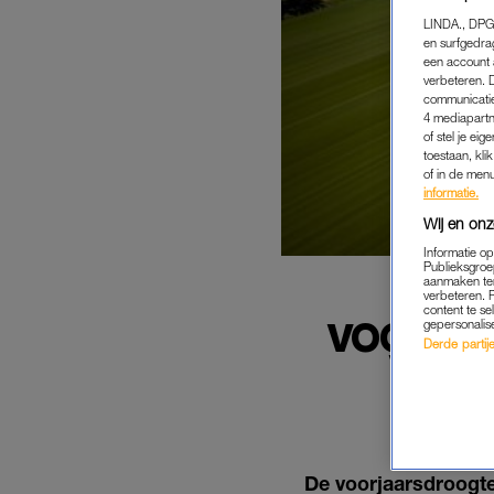
LINDA., DPG
en surfgedra
een account 
verbeteren. 
communicatie
4 mediapartn
of stel je ei
toestaan, kli
of in de men
informatie.
Wij en onz
Informatie o
Publieksgroe
aanmaken ten
verbeteren. 
content te se
VOORJAA
gepersonalis
Derde partijen
VOED
BET
De voorjaarsdroogte