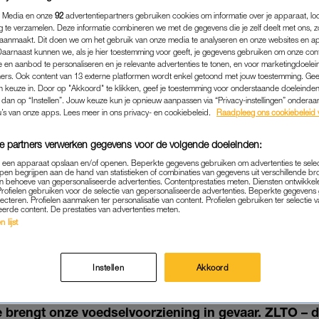
 Media en onze
92
advertentiepartners gebruiken cookies om informatie over je apparaat, lo
g te verzamelen. Deze informatie combineren we met de gegevens die je zelf deelt met ons, z
aanmaakt. Dit doen we om het gebruik van onze media te analyseren en onze websites en a
Daarnaast kunnen we, als je hier toestemming voor geeft, je gegevens gebruiken om onze con
 en aanbod te personaliseren en je relevante advertenties te tonen, en voor marketingdoele
ers. Ook content van 13 externe platformen wordt enkel getoond met jouw toestemming. Ge
gen keuze in. Door op "Akkoord" te klikken, geef je toestemming voor onderstaande doeleinden. 
k dan op “Instellen”. Jouw keuze kun je opnieuw aanpassen via “Privacy-instellingen” ondera
u’s van onze apps. Lees meer in ons privacy- en cookiebeleid.
Raadpleeg ons cookiebeleid 
e partners verwerken gegevens voor de volgende doeleinden:
p een apparaat opslaan en/of openen. Beperkte gegevens gebruiken om advertenties te sele
pen begrijpen aan de hand van statistieken of combinaties van gegevens uit verschillende br
 behoeve van gepersonaliseerde advertenties. Contentprestaties meten. Diensten ontwikkel
BINNENLAND
|
ASJEMENOU
Profielen gebruiken voor de selectie van gepersonaliseerde advertenties. Beperkte gegeven
lecteren. Profielen aanmaken ter personalisatie van content. Profielen gebruiken ter selectie 
RSDROOGTE SLAAT TOE,
eerde content. De prestaties van advertenties meten.
 lijst
SELSCHAARSTE: 'NIET G
AALBAAR EN VEILIG VOED
Instellen
Akkoord
04-05-2022
|
JORIEKE VAN NOORLOOS
 brengt onze voedselvoorziening in gevaar. ZLTO – d