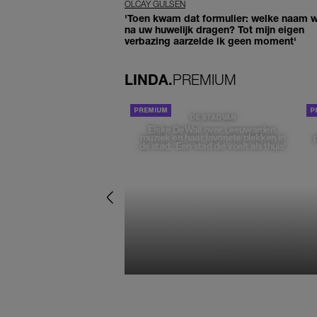
OLCAY GULSEN
'Toen kwam dat formulier: welke naam wi
na uw huwelijk dragen? Tot mijn eigen
verbazing aarzelde ik geen moment'
LINDA.
PREMIUM
DE STAD VAN
Elske DeWall over Leeuwarden,
muziek en haar favoriete plekken in
de stad: 'Een stad die voelt als thuis'