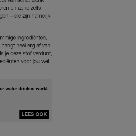
eren en acne zelfs
en – die zijn namelijk
sommige ingrediënten,
t hangt heel erg af van
s je deze stof verdunt,
rediënten voor jou wél
er water drinken werkt
LEES OOK