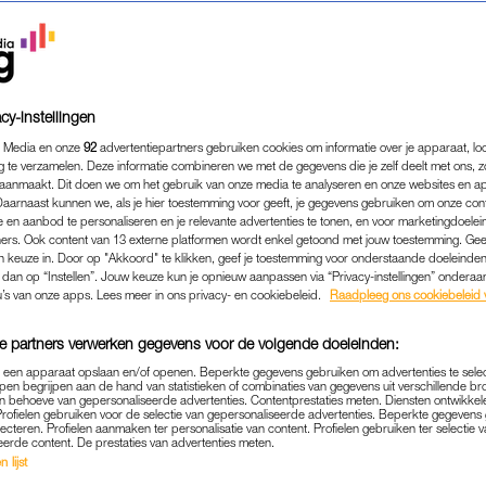
cy-instellingen
 Media en onze
92
advertentiepartners gebruiken cookies om informatie over je apparaat, lo
g te verzamelen. Deze informatie combineren we met de gegevens die je zelf deelt met ons, z
aanmaakt. Dit doen we om het gebruik van onze media te analyseren en onze websites en a
Daarnaast kunnen we, als je hier toestemming voor geeft, je gegevens gebruiken om onze con
 en aanbod te personaliseren en je relevante advertenties te tonen, en voor marketingdoele
ers. Ook content van 13 externe platformen wordt enkel getoond met jouw toestemming. Ge
gen keuze in. Door op "Akkoord" te klikken, geef je toestemming voor onderstaande doeleinden. 
k dan op “Instellen”. Jouw keuze kun je opnieuw aanpassen via “Privacy-instellingen” ondera
u’s van onze apps. Lees meer in ons privacy- en cookiebeleid.
Raadpleeg ons cookiebeleid 
BEAUTY
|
WIL JE WETEN
 ACNE? HUIDEXPERT JET
e partners verwerken gegevens voor de volgende doeleinden:
ELKE SKINCARE-INGREDI
p een apparaat opslaan en/of openen. Beperkte gegevens gebruiken om advertenties te sele
pen begrijpen aan de hand van statistieken of combinaties van gegevens uit verschillende br
 behoeve van gepersonaliseerde advertenties. Contentprestaties meten. Diensten ontwikkel
LIEVER VERMIJDT
Profielen gebruiken voor de selectie van gepersonaliseerde advertenties. Beperkte gegeven
lecteren. Profielen aanmaken ter personalisatie van content. Profielen gebruiken ter selectie 
eerde content. De prestaties van advertenties meten.
07-05-2025
|
JULIA LASSCHE
 lijst