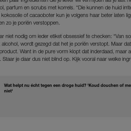
l, parfum en scrubs met korrels. “Die kunnen de huid irrit
kokosolie of cacaoboter kun je volgens haar beter laten ligg
en zo je poriën verstoppen.
ar niet nodig om ieder etiket obsessief te checken: “Van 
in alcohol, wordt gezegd dat het je poriën verstopt. Maar da
 product. Want in de pure vorm klopt dat inderdaad, maar al
. Staar je daar dus niet blind op. Kijk vooral naar welke ing
Wat helpt nu écht tegen een droge huid? 'Koud douchen of me
niet'