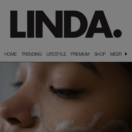
HOME
HOME
TRENDING
TRENDING
LIFESTYLE
LIFESTYLE
PREMIUM
PREMIUM
SHOP
SHOP
MEER
MEER