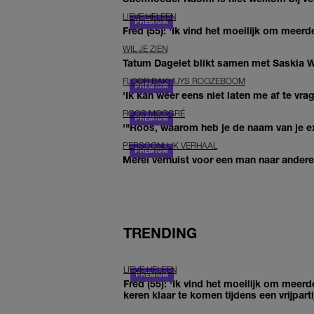
LIEVE HELEEN
Fred (55): 'Ik vind het moeilijk om meerde
WIL JE ZIEN
Tatum Dagelet blikt samen met Saskia W
FLOOR BAKHUYS ROOZEBOOM
'Ik kan weer eens niet laten me af te vr
ROOS MOGGRÉ
'"Roos, waarom heb je de naam van je ex 
PERSOONLIJK VERHAAL
Merel verhuist voor een man naar andere 
TRENDING
LIEVE HELEEN
Fred (55): 'Ik vind het moeilijk om meerd
keren klaar te komen tijdens een vrijparti