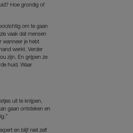
huid? Hoe grondig of
voorzichtig om te gaan
ik zie vaak dat mensen
er wanneer je hebt
de hand werkt. Verder
 zijn. En grijpen ze
erde huid. Waar
stjes uit te knijpen,
 kan gaan ontsteken en
lg.”
ert en blijf niet zelf