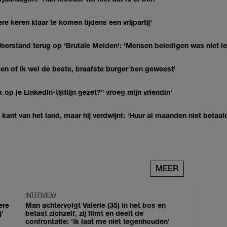
re keren klaar te komen tijdens een vrijpartij'
eerstand terug op 'Brutale Meiden': 'Mensen beledigen was niet l
agen of ik wel de beste, braafste burger ben geweest'
op je LinkedIn-tijdlijn gezet?" vroeg mijn vriendin'
kant van het land, maar hij verdwijnt: 'Huur al maanden niet betaal
MEER
INTERVIEW
ere
Man achtervolgt Valerie (35) in het bos en
j'
betast zichzelf, zij filmt en deelt de
confrontatie: 'Ik laat me niet tegenhouden'