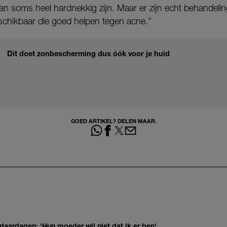
 soms heel hardnekkig zijn. Maar er zijn echt behandeli
schikbaar die goed helpen tegen acne.”
Dit doet zonbescherming dus óók voor je huid
GOED ARTIKEL? DELEN MAAR.
jaardagen: 'Hun moeder wil niet dat ik er ben'