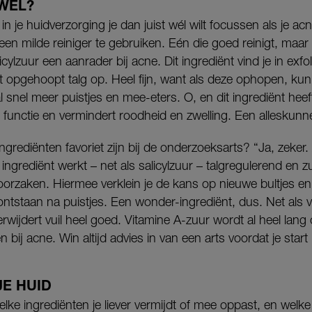
WEL?
n je huidverzorging je dan juist wél wilt focussen als je ac
n milde reiniger te gebruiken. Eén die goed reinigt, maar n
licylzuur een aanrader bij acne. Dit ingrediënt vind je in exfo
t opgehoopt talg op. Heel fijn, want als deze ophopen, kun
l snel meer puistjes en mee-eters. O, en dit ingrediënt he
unctie en vermindert roodheid en zwelling. Een alleskunn
ngrediënten favoriet zijn bij de onderzoeksarts? “Ja, zeker.
ingrediënt werkt – net als salicylzuur – talgregulerend en z
oorzaken. Hiermee verklein je de kans op nieuwe bultjes en
ontstaan na puistjes. Een wonder-ingrediënt, dus. Net als v
verwijdert vuil heel goed. Vitamine A-zuur wordt al heel lan
bij acne. Win altijd advies in van een arts voordat je star
JE HUID
e ingrediënten je liever vermijdt of mee oppast, en welke 