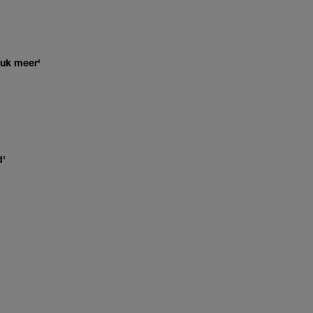
euk meer'
d'