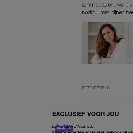
aanmodderen. Acne kan
nodig – medicijnen be
FOTO
PEXELS
EXCLUSIEF VOOR JOU
LEKKER SAMENGESTELD
Stiefmoeder Naomi is niet welkom bij ver