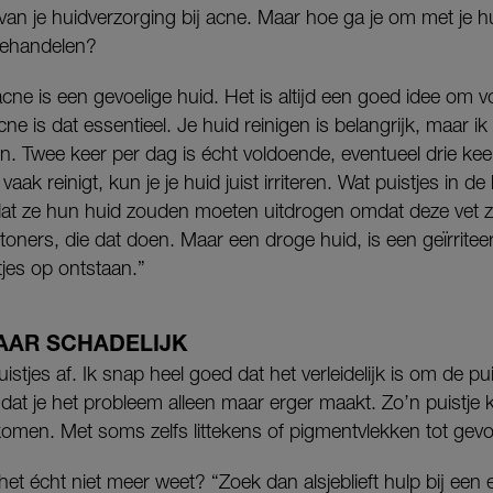
van je huidverzorging bij acne. Maar hoe ga je om met je 
 behandelen?
cne is een gevoelige huid. Het is altijd een goed idee om 
cne is dat essentieel. Je huid reinigen is belangrijk, maar 
en. Twee keer per dag is écht voldoende, eventueel drie ke
vaak reinigt, kun je je huid juist irriteren. Wat puistjes in 
t ze hun huid zouden moeten uitdrogen omdat deze vet zou
toners, die dat doen. Maar een droge huid, is een geïrrite
tjes op ontstaan.”
AAR SCHADELIJK
uistjes af. Ik snap heel goed dat het verleidelijk is om de pui
dat je het probleem alleen maar erger maakt. Zo’n puistje
omen. Met soms zelfs littekens of pigmentvlekken tot gevo
het écht niet meer weet? “Zoek dan alsjeblieft hulp bij een exp