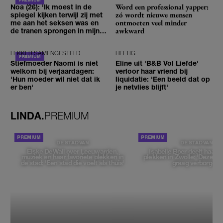
Word een professional yapper:
Noa (26): 'Ik moest in de
zó wordt nieuwe mensen
spiegel kijken terwijl zij met
ontmoeten veel minder
me aan het seksen was en
awkward
de tranen sprongen in mijn
ogen'
LEKKER SAMENGESTELD
HEFTIG
Stiefmoeder Naomi is niet
Eline uit 'B&B Vol Liefde'
welkom bij verjaardagen:
verloor haar vriend bij
'Hun moeder wil niet dat ik
liquidatie: 'Een beeld dat op
er ben'
je netvlies blijft'
LINDA.
PREMIUM
DE STAD VAN
DE STAD VAN
Elske DeWall over Leeuwarden,
Isabelle Boer deelt haar f
muziek en haar favoriete plekken in
plekken in Zwolle: 'Deze pl
de stad: 'Een stad die voelt als thuis'
graag verborgen'