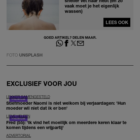
sneller vet haar hebt (en zo
vaak moet je het eigenlijk
wassen)
LEES OOK
GOED ARTIKEL? DELEN MAAR.
FOTO
UNSPLASH
EXCLUSIEF VOOR JOU
LEKKER SAMENGESTELD
Stiefmoeder Naomi is niet welkom bij verjaardagen: 'Hun
moeder wil niet dat ik er ben'
LIEVE HELEEN
Fred (55): 'Ik vind het moeilijk om meerdere keren klaar te
komen tijdens een vrijpartij'
ADVERTORIAL