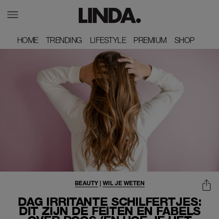
HOME
HOME
TRENDING
TRENDING
LIFESTYLE
LIFESTYLE
PREMIUM
PREMIUM
SHOP
SHOP
BEAUTY
|
WIL JE WETEN
DAG IRRITANTE SCHILFERTJES:
DIT ZIJN DE FEITEN EN FABELS