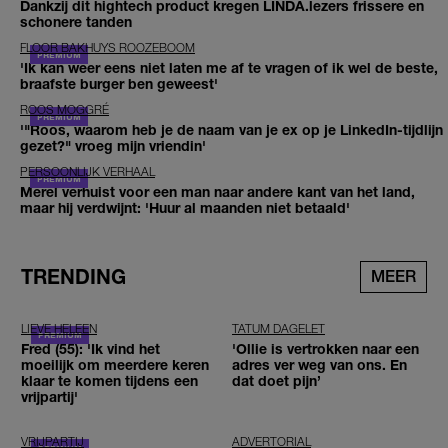
Dankzij dit hightech product kregen LINDA.lezers frissere en
schonere tanden
FLOOR BAKHUYS ROOZEBOOM
'Ik kan weer eens niet laten me af te vragen of ik wel de beste,
braafste burger ben geweest'
ROOS MOGGRÉ
'"Roos, waarom heb je de naam van je ex op je LinkedIn-tijdlijn
gezet?" vroeg mijn vriendin'
PERSOONLIJK VERHAAL
Merel verhuist voor een man naar andere kant van het land,
maar hij verdwijnt: 'Huur al maanden niet betaald'
TRENDING
MEER
LIEVE HELEEN
TATUM DAGELET
Fred (55): 'Ik vind het
'Ollie is vertrokken naar een
moeilijk om meerdere keren
adres ver weg van ons. En
klaar te komen tijdens een
dat doet pijn’
vrijpartij'
VRIJPARTIJ
ADVERTORIAL