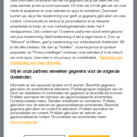
Deze informatie combineren we met de gegevens die je zelf deelt met ons,
zoals wanneer je een account aanmaakt. Dit doen we om het gebruik van onze
media te analyseren en onze websites en apps te verbeteren. Daarnaast
Maar wat is er precies waar over deze aandoening en wat
kunnen we, als je hier toestemming voor geeft, je gegevens gebruiken om onze
moet je doen om van die jeukende schilfertjes af te komen?
content, communicatie en aanbod te personaliseren en je relevante
Angela ontkracht of bevestigt een aantal feiten en fabels over
advertenties te tonen, en voor marketingdoeleinden delen met 4
mediapartners. Ook content van 13 externe platformen wordt enkel getoond
roos.
met jouw toestemming. Geef toestemming of stel je eigen keuze in. Door op
"Akkoord" te klikken, geef je toestemming voor onderstaande doeleinden. Wil
je niet alles toestaan, klik dan op “Instellen”. Jouw keuze kun je opnieuw
aanpassen via “Privacy-instellingen” onderaan onze websites of in de menu’s
FEITEN EN FABELS
van onze apps. Lees meer in ons privacy- en cookiebeleid.
Raadpleeg ons
Roos kan genezen worden
cookiebeleid voor meer informatie.
Fabel.
“In de meeste gevallen is het een chronische
Wij en onze partners verwerken gegevens voor de volgende
doeleinden:
aandoening. De gist
Malassezia ovalis
leeft op elke hoofdhuid,
maar bij sommige mensen is er sprake van overproductie.
Informatie op een apparaat opslaan en/of openen. Beperkte gegevens
gebruiken om advertenties te selecteren. Publieksgroepen begrijpen aan de
Daarbij bestaat de hoofdhuid uit zo’n 25 tot 35 lagen, maar bij
hand van statistieken of combinaties van gegevens uit verschillende bronnen.
Profielen aanmaken ten behoeve van gepersonaliseerde advertenties.
roos heeft de hoofdhuid maar zo’n 10 lagen, waardoor de
Contentprestaties meten. Diensten ontwikkelen en verbeteren. Profielen
gebruiken voor de selectie van gepersonaliseerde advertenties. Beperkte
huidcellen veel sneller naar het huidoppervlak gaan.
gegevens gebruiken om content te selecteren. Profielen aanmaken ter
personalisatie van content. Profielen gebruiken ter selectie van
Malassezia voedt zich aan deze huidcellen en dat houdt de
gepersonaliseerde content. De prestaties van advertenties meten.
schilfering in stand.”
Derde partijen lijst
Roos is gevaarlijk