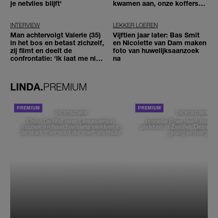
je netvlies blijft'
kwamen aan, onze koffers
niet'
INTERVIEW
LEKKER LOEREN
Man achtervolgt Valerie (35)
Vijftien jaar later: Bas Smit
in het bos en betast zichzelf,
en Nicolette van Dam maken
zij filmt en deelt de
foto van huwelijksaanzoek
confrontatie: 'Ik laat me niet
na
tegenhouden'
LINDA.
PREMIUM
DE STAD VAN
DE STAD VAN
Elske DeWall over Leeuwarden,
Isabelle Boer deelt haar f
muziek en haar favoriete plekken in
plekken in Zwolle: 'Deze pl
de stad: 'Een stad die voelt als thuis'
graag verborgen'