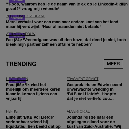
'"Roos, waarom heb je de naam van je ex op je LinkedIn-tijdlijn
gezet?" vroeg mijn vriendin'
PERSOONLIJK VERHAAL
Merel verhuist voor een man naar andere kant van het land,
maar hij verdwijnt: 'Huur al maanden niet betaald'
VERLATEN VROUW
Fae (24): 'Vreemdgaan was uit den boze, dat deed je niet, toch
bleek mijn partner zelf een affaire te hebben'
TRENDING
MEER
LIEVE HELEEN
FRAGMENT GEMIST
Fred (55): 'Ik vind het
Gesprek Iris en Edwin neemt
moeilijk om meerdere keren
onverwachte wending in
klaar te komen tijdens een
'B&B Vol Liefde': 'Hoopte
vrijpartij'
dat je niet verliefd zou
worden'
HEFTIG
ADVERTORIAL
Eline uit 'B&B Vol Liefde'
Jolanda reisde naar een
verloor haar vriend bij
afgelegen eiland voor de
liquidatie: 'Een beeld dat op
kust van Zuid-Australië: 'Wij