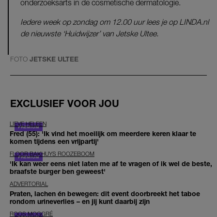
onderzoeksarts in de cosmetische dermatologie.
Iedere week op zondag om 12.00 uur lees je op LINDA.nl
de nieuwste ‘Huidwijzer’ van Jetske Ultee.
FOTO
JETSKE ULTEE
EXCLUSIEF VOOR JOU
LIEVE HELEEN
Fred (55): 'Ik vind het moeilijk om meerdere keren klaar te
komen tijdens een vrijpartij'
FLOOR BAKHUYS ROOZEBOOM
'Ik kan weer eens niet laten me af te vragen of ik wel de beste,
braafste burger ben geweest'
ADVERTORIAL
Praten, lachen én bewegen: dit event doorbreekt het taboe
rondom urineverlies – en jij kunt daarbij zijn
ROOS MOGGRÉ