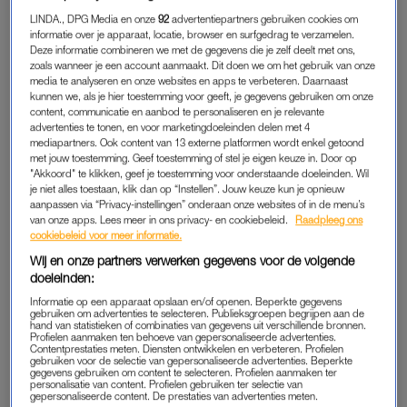
In de zomer (of op een zonnige bestemming) kun je met een
LINDA., DPG Media en onze
92
advertentiepartners gebruiken cookies om
paar minuten zon al
verbranden
, terwijl een kwartiertje zon in
informatie over je apparaat, locatie, browser en surfgedrag te verzamelen.
Deze informatie combineren we met de gegevens die je zelf deelt met ons,
de winter juist heel waardevol kan zijn.
zoals wanneer je een account aanmaakt. Dit doen we om het gebruik van onze
media te analyseren en onze websites en apps te verbeteren. Daarnaast
We weten eigenlijk niet goed wat de optimale zonblootstelling
kunnen we, als je hier toestemming voor geeft, je gegevens gebruiken om onze
content, communicatie en aanbod te personaliseren en je relevante
is, en dat verschilt ook nog eens per persoon. Dat hangt
advertenties te tonen, en voor marketingdoeleinden delen met 4
bijvoorbeeld af van je huidtype, maar ook van waar je woont,
mediapartners. Ook content van 13 externe platformen wordt enkel getoond
de uv-index etc.
met jouw toestemming. Geef toestemming of stel je eigen keuze in. Door op
"Akkoord" te klikken, geef je toestemming voor onderstaande doeleinden. Wil
je niet alles toestaan, klik dan op “Instellen”. Jouw keuze kun je opnieuw
aanpassen via “Privacy-instellingen” onderaan onze websites of in de menu’s
WAAROM IS ZONLICHT SCHADELIJK,
van onze apps. Lees meer in ons privacy- en cookiebeleid.
Raadpleeg ons
MAAR OOK GEZOND?
cookiebeleid voor meer informatie.
Wij en onze partners verwerken gegevens voor de volgende
Zonlicht helpt je lichaam bij de productie van
vitamine D
,
doeleinden:
essentieel voor sterke botten, een goed werkend
Informatie op een apparaat opslaan en/of openen. Beperkte gegevens
immuunsysteem en mogelijk ook voor je stemming en
gebruiken om advertenties te selecteren. Publieksgroepen begrijpen aan de
hand van statistieken of combinaties van gegevens uit verschillende bronnen.
hartgezondheid. Maar dat is niet alles: er zijn aanwijzingen dat
Profielen aanmaken ten behoeve van gepersonaliseerde advertenties.
Contentprestaties meten. Diensten ontwikkelen en verbeteren. Profielen
zonlicht zélf positieve effecten heeft, bijvoorbeeld op de
gebruiken voor de selectie van gepersonaliseerde advertenties. Beperkte
bloeddruk en het risico op hart- en vaatziekten. Dit heeft
gegevens gebruiken om content te selecteren. Profielen aanmaken ter
personalisatie van content. Profielen gebruiken ter selectie van
waarschijnlijk te maken met stoffen als stikstofmonoxide, die
gepersonaliseerde content. De prestaties van advertenties meten.