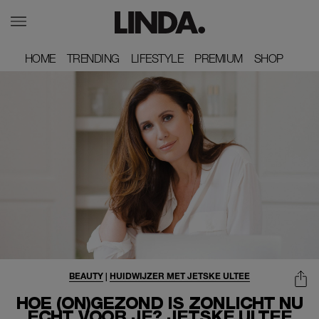
HOME
HOME
TRENDING
TRENDING
LIFESTYLE
LIFESTYLE
PREMIUM
PREMIUM
SHOP
SHOP
BEAUTY
|
HUIDWIJZER MET JETSKE ULTEE
HOE (ON)GEZOND IS ZONLICHT NU
ECHT VOOR JE? JETSKE ULTEE