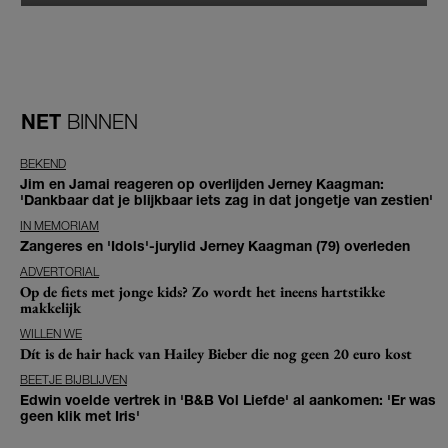
NET
BINNEN
BEKEND
Jim en Jamai reageren op overlijden Jerney Kaagman:
'Dankbaar dat je blijkbaar iets zag in dat jongetje van zestien'
IN MEMORIAM
Zangeres en 'Idols'-jurylid Jerney Kaagman (79) overleden
ADVERTORIAL
Op de fiets met jonge kids? Zo wordt het ineens hartstikke
makkelijk
WILLEN WE
Dít is de hair hack van Hailey Bieber die nog geen 20 euro kost
BEETJE BIJBLIJVEN
Edwin voelde vertrek in 'B&B Vol Liefde' al aankomen: 'Er was
geen klik met Iris'