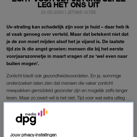
LEG HET ONS UIT
25-05-2025
|
JETSKE ULTEE
Uv-straling kan schadelijk zijn voor je huid – daar heb ik
al vaak genoeg over verteld. Maar dat betekent niet dat
je de zon moet mijden alsof het je vijand is. De laatste
tijd zie ik die angst groeien: mensen die bij het eerste
voorjaarszonnetje in maart vragen of ze ‘wel even naar
buiten mogen’.
Zonlicht biedt ook gezondheidsvoordelen. En ja, sommige
onderzoeken laten zien dat mensen die vaker zonlicht
meepakken gemiddeld gezonder zijn en mogelijk zelfs langer
leven. Maar zo zwart-wit is het niet. Tijd voor wat extra uitleg
en nuance.
HOEVEEL MINUTEN ZON MAXIMAAL PER
DAG?
Jouw privacy-instellingen