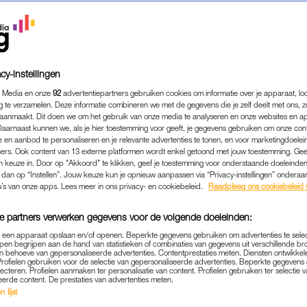
cy-instellingen
 Media en onze
92
advertentiepartners gebruiken cookies om informatie over je apparaat, lo
g te verzamelen. Deze informatie combineren we met de gegevens die je zelf deelt met ons, z
aanmaakt. Dit doen we om het gebruik van onze media te analyseren en onze websites en a
Daarnaast kunnen we, als je hier toestemming voor geeft, je gegevens gebruiken om onze con
 en aanbod te personaliseren en je relevante advertenties te tonen, en voor marketingdoele
ers. Ook content van 13 externe platformen wordt enkel getoond met jouw toestemming. Ge
gen keuze in. Door op "Akkoord" te klikken, geef je toestemming voor onderstaande doeleinden. 
BEAUTY
|
HUIDWIJZER MET JETSKE ULTEE
k dan op “Instellen”. Jouw keuze kun je opnieuw aanpassen via “Privacy-instellingen” ondera
GEVITY': DÉ SKINCAREROU
u’s van onze apps. Lees meer in ons privacy- en cookiebeleid.
Raadpleeg ons cookiebeleid 
LANG MOGELIJK GEZOND E
e partners verwerken gegevens voor de volgende doeleinden:
HOUDEN
p een apparaat opslaan en/of openen. Beperkte gegevens gebruiken om advertenties te sele
pen begrijpen aan de hand van statistieken of combinaties van gegevens uit verschillende br
17-05-2026
|
JETSKE ULTEE
 behoeve van gepersonaliseerde advertenties. Contentprestaties meten. Diensten ontwikkel
Profielen gebruiken voor de selectie van gepersonaliseerde advertenties. Beperkte gegeven
lecteren. Profielen aanmaken ter personalisatie van content. Profielen gebruiken ter selectie 
eerde content. De prestaties van advertenties meten.
ens hot. Maar eerlijk gezegd is het niet nieuw. Want a
 lijst
, dan doe je al jaren aan
skin longevity
zonder dat je