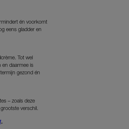
ermindert én voorkomt
nog eens gladder en
dcrème. Tot wel
n en daarmee is
 termijn gezond én
tes – zoals deze
grootste verschil.
f
.