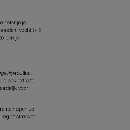
rbeter je je
ouden: vocht blijft
Zo ben je
ngevity
-routine.
uid ook extra te
ordelijk voor
crème helpen ze
ling of stress te