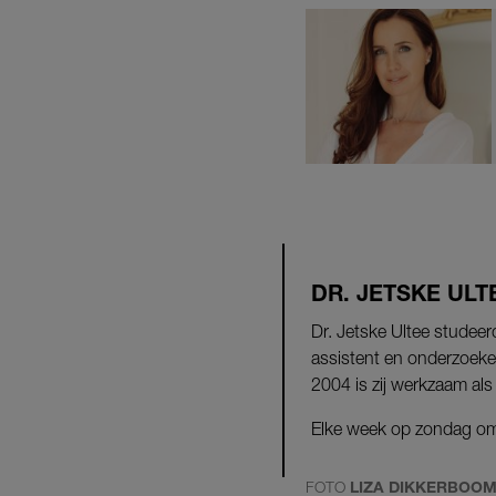
DR. JETSKE ULT
Dr. Jetske Ultee studee
assistent en onderzoeker
2004 is zij werkzaam al
Elke week op zondag om 
FOTO
LIZA DIKKERBOO