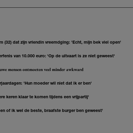
(32) dat zijn vriendin vreemdging: 'Echt, mijn bek viel open'
erfenis van 10.000 euro: 'Op de uitvaart is ze niet geweest'
ieuwe mensen ontmoeten veel minder awkward
jaardagen: 'Hun moeder wil niet dat ik er ben'
re keren klaar te komen tijdens een vrijpartij'
agen of ik wel de beste, braafste burger ben geweest'