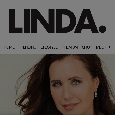
HOME
HOME
TRENDING
TRENDING
LIFESTYLE
LIFESTYLE
PREMIUM
PREMIUM
SHOP
SHOP
MEER
MEER