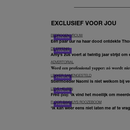
EXCLUSIEF VOOR JOU
BEDROGEN VROUW
Een paar uur na haar dood ontdekte Thom 
DE ERFENIS
Amy’s zus voert al twintig jaar strijd om 
ADVERTORIAL
Word een professional yapper: zó wordt n
LEKKER SAMENGESTELD
Stiefmoeder Naomi is niet welkom bij ver
LIEVE HELEEN
Fred (55): 'Ik vind het moeilijk om meerde
FLOOR BAKHUYS ROOZEBOOM
'Ik kan weer eens niet laten me af te vr