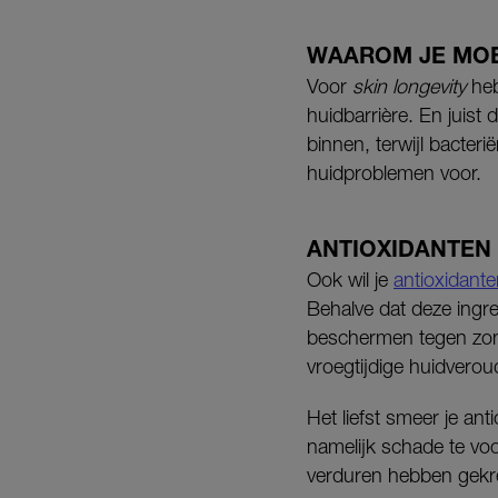
WAAROM JE MO
Voor
skin longevity
heb
huidbarrière. En juist
binnen, terwijl bacteri
huidproblemen voor.
ANTIOXIDANTEN
Ook wil je
antioxidant
Behalve dat deze ingre
beschermen tegen zonsc
vroegtijdige huidverou
Het liefst smeer je a
namelijk schade te voo
verduren hebben gekre