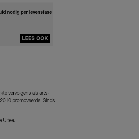
huid nodig per levensfase
LEES OOK
te vervolgens als arts-
in 2010 promoveerde. Sinds
e Ultee.