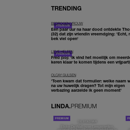
TRENDING
BEDROGEN VROUW
Een paar uur na haar dood ontdekte Th
(32) dat zijn vriendin vreemdging: 'Echt, 
bek viel open'
LIEVE HELEEN
Fred (55): 'Ik vind het moeilijk om meerd
keren klaar te komen tijdens een vrijparti
OLCAY GULSEN
'Toen kwam dat formulier: welke naam wi
na uw huwelijk dragen? Tot mijn eigen
verbazing aarzelde ik geen moment'
LINDA.
PREMIUM
DE STAD VAN
Elske DeWall over Leeuwarden,
muziek en haar favoriete plekken in