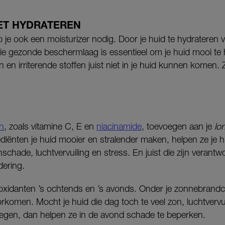
ET HYDRATEREN
 je ook een moisturizer nodig. Door je huid te hydrateren ve
 die gezonde beschermlaag is essentieel om je huid mooi te h
ën en irriterende stoffen juist niet in je huid kunnen komen. 
en
, zoals vitamine C, E en
niacinamide
, toevoegen aan je
lo
diënten je huid mooier en stralender maken, helpen ze je h
hade, luchtvervuiling en stress. En juist die zijn verantwo
dering.
ntioxidanten ’s ochtends en ’s avonds. Onder je zonnebrand
rkomen. Mocht je huid die dag toch te veel zon, luchtvervui
gen, dan helpen ze in de avond schade te beperken.