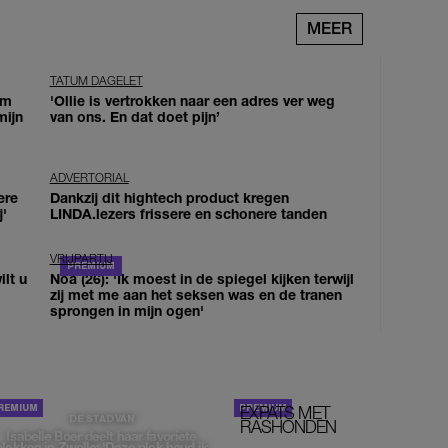
MEER
TATUM DAGELET
om
'Ollie is vertrokken naar een adres ver weg
mijn
van ons. En dat doet pijn’
ADVERTORIAL
ere
Dankzij dit hightech product kregen
j'
LINDA.lezers frissere en schonere tanden
VRIJPARTIJ
lt u
Noa (26): 'Ik moest in de spiegel kijken terwijl
zij met me aan het seksen was en de tranen
sprongen in mijn ogen'
EXPATS MET
STOM!
DE STAD VAN
RASHONDEN
Isabelle Boer deelt haar favoriete
plekken in Zwolle: 'Deze plek houd ik