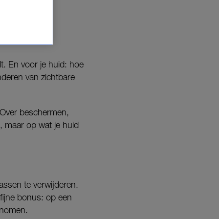
t. En voor je huid: hoe
nderen van zichtbare
. Over beschermen,
n, maar op wat je huid
tgassen te verwijderen.
fijne bonus: op een
enomen.