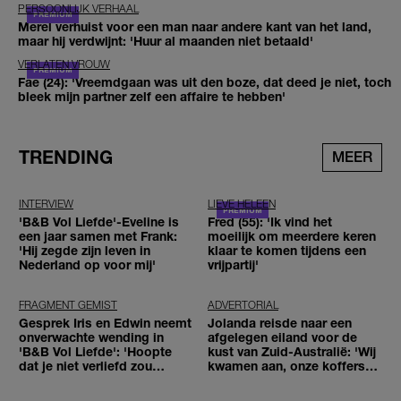
PERSOONLIJK VERHAAL
Merel verhuist voor een man naar andere kant van het land,
maar hij verdwijnt: 'Huur al maanden niet betaald'
VERLATEN VROUW
Fae (24): 'Vreemdgaan was uit den boze, dat deed je niet, toch
bleek mijn partner zelf een affaire te hebben'
TRENDING
MEER
INTERVIEW
LIEVE HELEEN
'B&B Vol Liefde'-Eveline is
Fred (55): 'Ik vind het
een jaar samen met Frank:
moeilijk om meerdere keren
'Hij zegde zijn leven in
klaar te komen tijdens een
Nederland op voor mij'
vrijpartij'
FRAGMENT GEMIST
ADVERTORIAL
Gesprek Iris en Edwin neemt
Jolanda reisde naar een
onverwachte wending in
afgelegen eiland voor de
'B&B Vol Liefde': 'Hoopte
kust van Zuid-Australië: 'Wij
dat je niet verliefd zou
kwamen aan, onze koffers
worden'
niet'