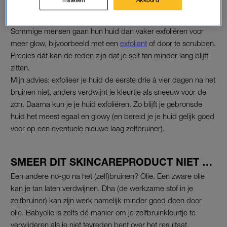
In zelfbruiner zit meestal dha, deze stof zorgt voor de kleur op
je huid, maar kan je huid ook wat droger en doffer maken.
Sommige mensen gaan hun huid dan vaker exfoliëren voor
meer glow, bijvoorbeeld met een
exfoliant
of door te scrubben.
Precies dát kan de reden zijn dat je self tan minder lang blijft
zitten.
Mijn advies: exfolieer je huid de eerste drie à vier dagen na het
bruinen niet, anders verdwijnt je kleurtje als sneeuw voor de
zon. Daarna kun je je huid exfoliëren. Zo blijft je gebronsde
huid het meest egaal en glowy (en bereid je je huid gelijk goed
voor op een eventuele nieuwe laag zelfbruiner).
SMEER DIT SKINCAREPRODUCT NIET …
Een andere no-go na het (zelf)bruinen? Olie. Een zware olie
kan je tan laten verdwijnen. Dha (de werkzame stof in je
zelfbruiner) kan zijn werk namelijk minder goed doen door
olie. Babyolie is zelfs dé manier om je zelfbruinkleurtje te
verwijderen als je niet tevreden bent over het resultaat.