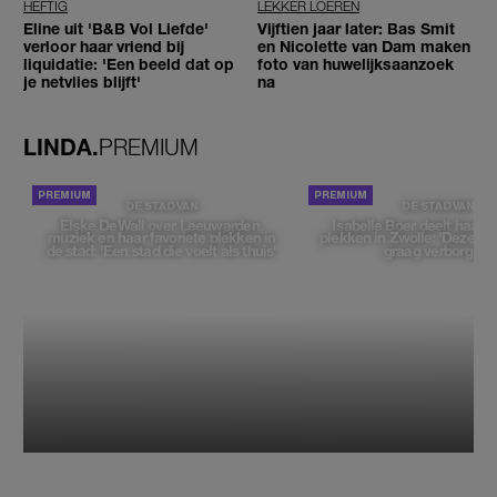
HEFTIG
LEKKER LOEREN
Eline uit 'B&B Vol Liefde'
Vijftien jaar later: Bas Smit
verloor haar vriend bij
en Nicolette van Dam maken
liquidatie: 'Een beeld dat op
foto van huwelijksaanzoek
je netvlies blijft'
na
LINDA.
PREMIUM
DE STAD VAN
DE STAD VAN
Elske DeWall over Leeuwarden,
Isabelle Boer deelt haar f
muziek en haar favoriete plekken in
plekken in Zwolle: 'Deze pl
de stad: 'Een stad die voelt als thuis'
graag verborgen'