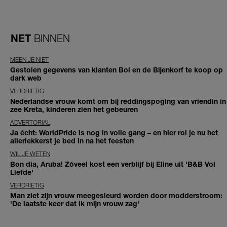
NET
BINNEN
MEEN JE NIET
Gestolen gegevens van klanten Bol en de Bijenkorf te koop op
dark web
VERDRIETIG
Nederlandse vrouw komt om bij reddingspoging van vriendin in
zee Kreta, kinderen zien het gebeuren
ADVERTORIAL
Ja écht: WorldPride is nog in volle gang – en hier rol je nu het
allerlekkerst je bed in na het feesten
WIL JE WETEN
Bon dia, Aruba! Zóveel kost een verblijf bij Eline uit 'B&B Vol
Liefde'
VERDRIETIG
Man ziet zijn vrouw meegesleurd worden door modderstroom:
'De laatste keer dat ik mijn vrouw zag'