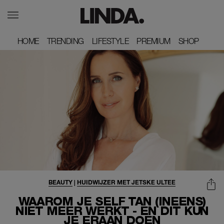
HOME
HOME
TRENDING
TRENDING
LIFESTYLE
LIFESTYLE
PREMIUM
PREMIUM
SHOP
SHOP
BEAUTY
|
HUIDWIJZER MET JETSKE ULTEE
WAAROM JE SELF TAN (INEENS)
NIET MEER WERKT - EN DIT KUN
JE ERAAN DOEN