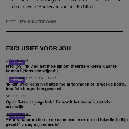
de nieuwste ‘Huidwijzer’ van Jetske Ultee.
FOTO
LIZA DIKKERBOOM
EXCLUSIEF VOOR JOU
LIEVE HELEEN
Fred (55): 'Ik vind het moeilijk om meerdere keren klaar te
komen tijdens een vrijpartij'
FLOOR BAKHUYS ROOZEBOOM
'Ik kan weer eens niet laten me af te vragen of ik wel de beste,
braafste burger ben geweest'
ADVERTORIAL
Op de fiets met jonge kids? Zo wordt het ineens hartstikke
makkelijk
ROOS MOGGRÉ
'"Roos, waarom heb je de naam van je ex op je LinkedIn-tijdlijn
gezet?" vroeg mijn vriendin'