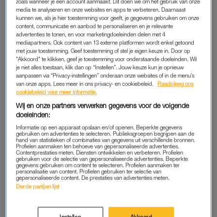
zoals wanneer je een account aanmaakt. Dit doen we om het gebruik van onze
media te analyseren en onze websites en apps te verbeteren. Daarnaast
kunnen we, als je hier toestemming voor geeft, je gegevens gebruiken om onze
WAS JE MISSCHIEN ONGESTELD?
content, communicatie en aanbod te personaliseren en je relevante
advertenties te tonen, en voor marketingdoeleinden delen met 4
Misschien zijn je hormonen de schuldige. Als je je huid bruint
mediapartners. Ook content van 13 externe platformen wordt enkel getoond
als je ongesteld bent (of net ervoor), dan kan het resultaat veel
met jouw toestemming. Geef toestemming of stel je eigen keuze in. Door op
"Akkoord" te klikken, geef je toestemming voor onderstaande doeleinden. Wil
lichter uitpakken en kan je kleurtje minder lang blijven zitten.
je niet alles toestaan, klik dan op “Instellen”. Jouw keuze kun je opnieuw
Zorg er dus voor dat je je self tan strategisch inplant.
aanpassen via “Privacy-instellingen” onderaan onze websites of in de menu’s
van onze apps. Lees meer in ons privacy- en cookiebeleid.
Raadpleeg ons
cookiebeleid voor meer informatie.
CHECK DIT EVEN
Wij en onze partners verwerken gegevens voor de volgende
doeleinden:
Vaak gebruik je alleen in de lente en zomer je
zelfbruiner
. En
Informatie op een apparaat opslaan en/of openen. Beperkte gegevens
klopt, die fles gaat meestal niet leeg. Als je dan het jaar erna
gebruiken om advertenties te selecteren. Publieksgroepen begrijpen aan de
hand van statistieken of combinaties van gegevens uit verschillende bronnen.
diezelfde flacon er weer bij pakt, dan kan die over de datum
Profielen aanmaken ten behoeve van gepersonaliseerde advertenties.
Contentprestaties meten. Diensten ontwikkelen en verbeteren. Profielen
zijn. En dat kan het lichtere effect verklaren. Staat jouw self tan
gebruiken voor de selectie van gepersonaliseerde advertenties. Beperkte
gegevens gebruiken om content te selecteren. Profielen aanmaken ter
al een jaar geopend in de kast? Vervang ‘m dan voor het
personalisatie van content. Profielen gebruiken ter selectie van
mooiste resultaat.
gepersonaliseerde content. De prestaties van advertenties meten.
Derde partijen lijst
DOE JIJ DÍT NA JE SELF TAN?
Instellen
Akkoord