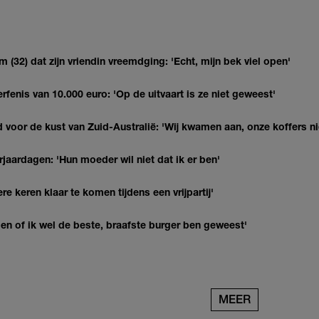
(32) dat zijn vriendin vreemdging: 'Echt, mijn bek viel open'
erfenis van 10.000 euro: 'Op de uitvaart is ze niet geweest'
 voor de kust van Zuid-Australië: 'Wij kwamen aan, onze koffers ni
jaardagen: 'Hun moeder wil niet dat ik er ben'
re keren klaar te komen tijdens een vrijpartij'
agen of ik wel de beste, braafste burger ben geweest'
MEER