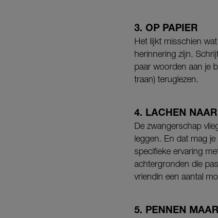
3. OP PAPIER
Het lijkt misschien wat
herinnering zijn. Schri
paar woorden aan je ba
traan) teruglezen.
4. LACHEN NAAR
De zwangerschap vlieg
leggen. En dat mag je z
specifieke ervaring m
achtergronden die pass
vriendin een aantal moo
5. PENNEN MAA