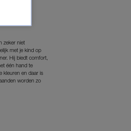
 zeker niet
lijk met je kind op
er. Hij biedt comfort,
met één hand te
de kleuren en daar is
 maanden worden zo