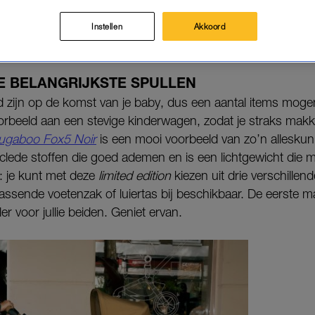
Instellen
Akkoord
egin met
‘To do’.
E BELANGRIJKSTE SPULLEN
d zijn op de komst van je baby, dus een aantal items mogen
rbeeld aan een stevige kinderwagen, zodat je straks makke
ugaboo Fox5 Noir
is een mooi voorbeeld van zo’n alleskunn
clede stoffen die goed ademen en is een lichtgewicht die 
k: je kunt met deze
limited edition
kiezen uit drie verschillen
assende voetenzak of luiertas bij beschikbaar. De eerste
r voor jullie beiden. Geniet ervan.