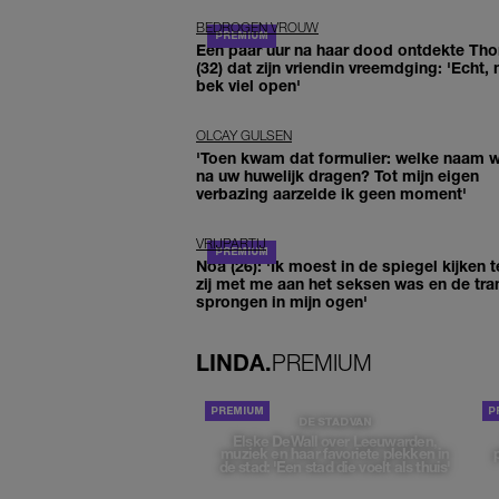
BEDROGEN VROUW
Een paar uur na haar dood ontdekte Th
(32) dat zijn vriendin vreemdging: 'Echt, 
bek viel open'
OLCAY GULSEN
'Toen kwam dat formulier: welke naam wi
na uw huwelijk dragen? Tot mijn eigen
verbazing aarzelde ik geen moment'
VRIJPARTIJ
Noa (26): 'Ik moest in de spiegel kijken t
zij met me aan het seksen was en de tra
sprongen in mijn ogen'
LINDA.
PREMIUM
DE STAD VAN
Elske DeWall over Leeuwarden,
muziek en haar favoriete plekken in
de stad: 'Een stad die voelt als thuis'