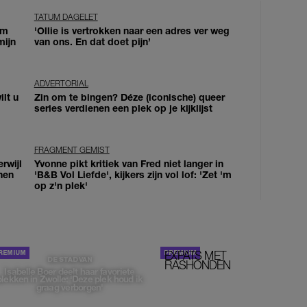
TATUM DAGELET
om
'Ollie is vertrokken naar een adres ver weg
mijn
van ons. En dat doet pijn’
ADVERTORIAL
lt u
Zin om te bingen? Déze (iconische) queer
series verdienen een plek op je kijklijst
FRAGMENT GEMIST
erwijl
Yvonne pikt kritiek van Fred niet langer in
nen
'B&B Vol Liefde', kijkers zijn vol lof: 'Zet 'm
op z'n plek'
EXPATS MET
STOM!
DE STAD VAN
RASHONDEN
Isabelle Boer deelt haar favoriete
plekken in Zwolle: 'Deze plek houd ik
graag verborgen'