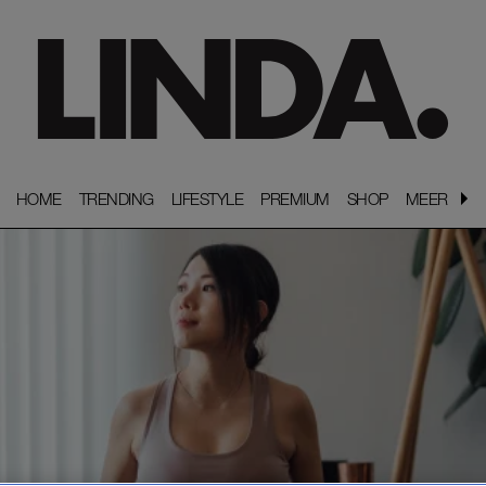
HOME
HOME
TRENDING
TRENDING
LIFESTYLE
LIFESTYLE
PREMIUM
PREMIUM
SHOP
SHOP
MEER
MEER