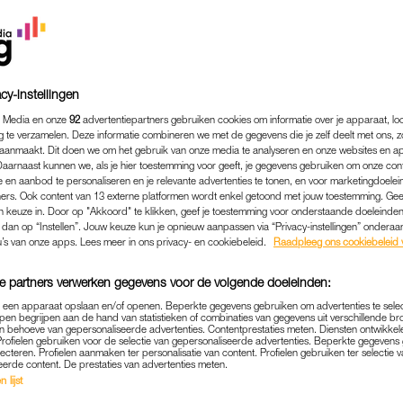
cy-instellingen
 Media en onze
92
advertentiepartners gebruiken cookies om informatie over je apparaat, lo
g te verzamelen. Deze informatie combineren we met de gegevens die je zelf deelt met ons, z
aanmaakt. Dit doen we om het gebruik van onze media te analyseren en onze websites en a
Daarnaast kunnen we, als je hier toestemming voor geeft, je gegevens gebruiken om onze con
 en aanbod te personaliseren en je relevante advertenties te tonen, en voor marketingdoele
ers. Ook content van 13 externe platformen wordt enkel getoond met jouw toestemming. Ge
gen keuze in. Door op "Akkoord" te klikken, geef je toestemming voor onderstaande doeleinden. 
k dan op “Instellen”. Jouw keuze kun je opnieuw aanpassen via “Privacy-instellingen” ondera
ALLES KIDS
|
GOED OM TE WETEN
u’s van onze apps. Lees meer in ons privacy- en cookiebeleid.
Raadpleeg ons cookiebeleid 
 SPE? DEZE 5 DINGEN WI
e partners verwerken gegevens voor de volgende doeleinden:
TO-DO LIJST ZETTEN
p een apparaat opslaan en/of openen. Beperkte gegevens gebruiken om advertenties te sele
pen begrijpen aan de hand van statistieken of combinaties van gegevens uit verschillende br
25-10-2024
|
BLOEM VAN BEIJSTERVELDT
 behoeve van gepersonaliseerde advertenties. Contentprestaties meten. Diensten ontwikkel
Profielen gebruiken voor de selectie van gepersonaliseerde advertenties. Beperkte gegeven
lecteren. Profielen aanmaken ter personalisatie van content. Profielen gebruiken ter selectie 
eerde content. De prestaties van advertenties meten.
bijzondere tijd waarin je alles op orde wil hebben vo
 lijst
e beginnen? Nou, deze vijf tips zijn al een fijne start.