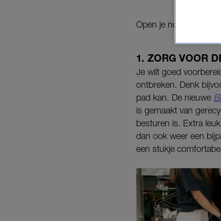
Open je notities en b
1. ZORG VOOR D
Je wilt goed voorberei
ontbreken. Denk bijvoo
pad kan. De nieuwe
B
is gemaakt van gerecy
besturen is. Extra leu
dan ook weer een bijp
een stukje comfortabele