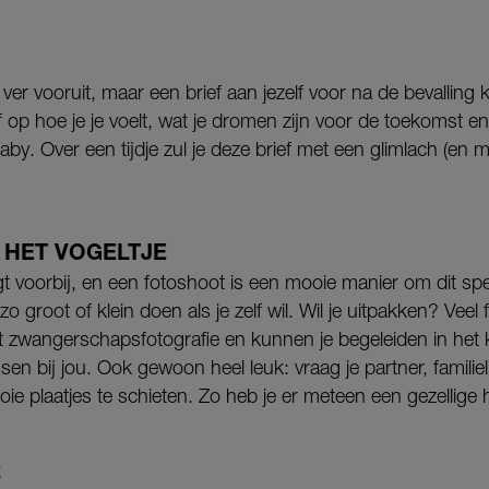
 ver vooruit, maar een brief aan jezelf voor na de bevalling
jf op hoe je je voelt, wat je dromen zijn voor de toekomst e
by. Over een tijdje zul je deze brief met een glimlach (en 
 HET VOGELTJE
t voorbij, en een fotoshoot is een mooie manier om dit sp
o groot of klein doen als je zelf wil. Wil je uitpakken? Vee
et zwangerschapsfotografie en kunnen je begeleiden in het
en bij jou. Ook gewoon heel leuk: vraag je partner, familiel
ie plaatjes te schieten. Zo heb je er meteen een gezellige h
R