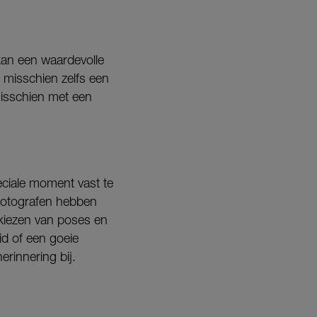
 kan een waardevolle
n misschien zelfs een
misschien met een
eciale moment vast te
l fotografen hebben
 kiezen van poses en
id of een goeie
erinnering bij.