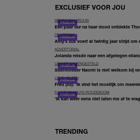
EXCLUSIEF VOOR JOU
BEDROGEN VROUW
Een paar uur na haar dood ontdekte Thom 
DE ERFENIS
Amy’s zus voert al twintig jaar strijd om 
ADVERTORIAL
Jolanda reisde naar een afgelegen eiland
LEKKER SAMENGESTELD
Stiefmoeder Naomi is niet welkom bij ver
LIEVE HELEEN
Fred (55): 'Ik vind het moeilijk om meerde
FLOOR BAKHUYS ROOZEBOOM
'Ik kan weer eens niet laten me af te vr
TRENDING