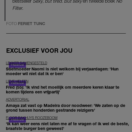
bestseller
Sexy, but tired. But sexy
en tweede boek
No
Filter
.
FOTO
FERIET TUNC
EXCLUSIEF VOOR JOU
LEKKER SAMENGESTELD
Stiefmoeder Naomi is niet welkom bij verjaardagen: 'Hun
moeder wil niet dat ik er ben'
LIEVE HELEEN
Fred (55): 'Ik vind het moeilijk om meerdere keren klaar te
komen tijdens een vrijpartij'
ADVERTORIAL
Amaya zat vast op Madeira door noodweer: 'We zaten op de
grond tussen honderden gestrande reizigers'
FLOOR BAKHUYS ROOZEBOOM
'Ik kan weer eens niet laten me af te vragen of ik wel de beste,
braafste burger ben geweest'