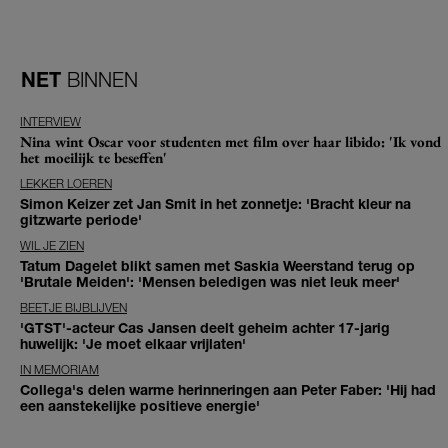
NET
BINNEN
INTERVIEW
Nina wint Oscar voor studenten met film over haar libido: 'Ik vond
het moeilijk te beseffen'
LEKKER LOEREN
Simon Keizer zet Jan Smit in het zonnetje: 'Bracht kleur na
gitzwarte periode'
WIL JE ZIEN
Tatum Dagelet blikt samen met Saskia Weerstand terug op
'Brutale Meiden': 'Mensen beledigen was niet leuk meer'
BEETJE BIJBLIJVEN
'GTST'-acteur Cas Jansen deelt geheim achter 17-jarig
huwelijk: 'Je moet elkaar vrijlaten'
IN MEMORIAM
Collega's delen warme herinneringen aan Peter Faber: 'Hij had
een aanstekelijke positieve energie'