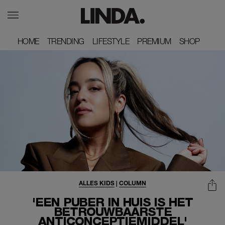
HOME
HOME
TRENDING
TRENDING
LIFESTYLE
LIFESTYLE
PREMIUM
PREMIUM
SHOP
SHOP
ALLES KIDS
|
COLUMN
'EEN PUBER IN HUIS IS HET
BETROUWBAARSTE
ANTICONCEPTIEMIDDEL'