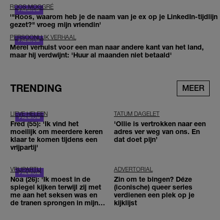
ROOS MOGGRÉ
'"Roos, waarom heb je de naam van je ex op je LinkedIn-tijdlijn
gezet?" vroeg mijn vriendin'
PERSOONLIJK VERHAAL
Merel verhuist voor een man naar andere kant van het land,
maar hij verdwijnt: 'Huur al maanden niet betaald'
TRENDING
MEER
LIEVE HELEEN
TATUM DAGELET
Fred (55): 'Ik vind het
'Ollie is vertrokken naar een
moeilijk om meerdere keren
adres ver weg van ons. En
klaar te komen tijdens een
dat doet pijn’
vrijpartij'
VRIJPARTIJ
ADVERTORIAL
Noa (26): 'Ik moest in de
Zin om te bingen? Déze
spiegel kijken terwijl zij met
(iconische) queer series
me aan het seksen was en
verdienen een plek op je
de tranen sprongen in mijn
kijklijst
ogen'