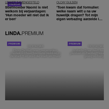
LEKKER SAMENGESTELD
OLCAY GULSEN
Stiefmoeder Naomi is niet
'Toen kwam dat formulier:
welkom bij verjaardagen:
welke naam wilt u na uw
'Hun moeder wil niet dat ik
huwelijk dragen? Tot mijn
er ben'
eigen verbazing aarzelde ik
geen moment'
LINDA.
PREMIUM
DE STAD VAN
DE STAD VAN
Elske DeWall over Leeuwarden,
Isabelle Boer deelt haar f
muziek en haar favoriete plekken in
plekken in Zwolle: 'Deze pl
de stad: 'Een stad die voelt als thuis'
graag verborgen'