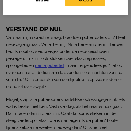
Instellen
Akkoord
LEES OOK
VERSTAND OP NUL
Vandaar mijn oprechte vraag: hoe doen puberouders dit? Heel
nieuwsgierig naar. Vertel het mij. Nota bene anoniem. Hierover
heb ik nooit opvoedboekjes onder de neus geschoven
gekregen. Er zijn hoofdstukken over slaapregressies,
sprongetjes en
peuterpuberteit
, maar nergens lees je: “Let op,
over een jaar of dertien zijn de avonden noch nachten van jou,
vriendin.” Of is er sprake van een tijdelijke stop waar iedereen
collectief over zwijgt?
Mogelijk zijn alle puberouders hartstikke oplossingsgericht. Iets
wat ik beslist niet ben. Vast overdag, als het naar school gaat.
Dat moeten dan zzp’ers zijn. Gaat dat soms stiekem in de
steeg verderop? Maar wie is dan eigenlijk de puber? Louter
tijdens zeldzame weekendjes weg dan? Of is het veel