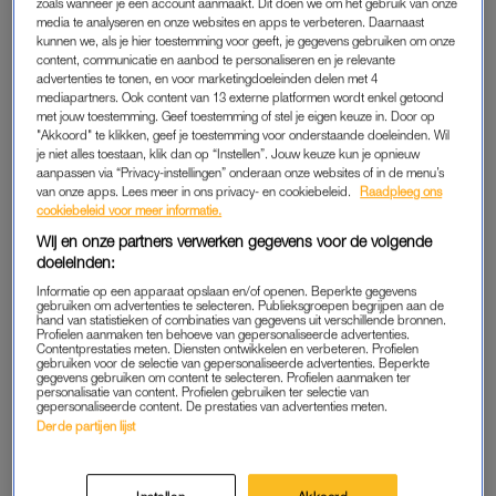
zoals wanneer je een account aanmaakt. Dit doen we om het gebruik van onze
je m’n oplader gezien?”, gaat nooit slapen. Een simpele “de
media te analyseren en onze websites en apps te verbeteren. Daarnaast
wifi doet raar”, ligt 24/7 op de loer. “Kun je m’n schermtijd
kunnen we, als je hier toestemming voor geeft, je gegevens gebruiken om onze
content, communicatie en aanbod te personaliseren en je relevante
uitzetten?”, onderschat die niet. En in mijn geval, wanneer je
advertenties te tonen, en voor marketingdoeleinden delen met 4
dénkt dat de puber eindelijk in z’n remslaap zit, heeft broertje
mediapartners. Ook content van 13 externe platformen wordt enkel getoond
met jouw toestemming. Geef toestemming of stel je eigen keuze in. Door op
een bloedneus of griezeldroom.
"Akkoord" te klikken, geef je toestemming voor onderstaande doeleinden. Wil
je niet alles toestaan, klik dan op “Instellen”. Jouw keuze kun je opnieuw
Je kunt me niet vertellen dat als je mogelijk zin hebt,
aanpassen via “Privacy-instellingen” onderaan onze websites of in de menu’s
van onze apps. Lees meer in ons privacy- en cookiebeleid.
Raadpleeg ons
vervolgens Snapchattende gasten hoort ouwehoeren, TikTok-
cookiebeleid voor meer informatie.
deuntje
du bist gut genug
door de gangen hoort galmen, dat
Wij en onze partners verwerken gegevens voor de volgende
het feest nog doorgezet kan worden. Ik spreek voor mezelf:
doeleinden:
mag het lijf wel willen, mentaal blokkeer ik. Het kleine beetje
Informatie op een apparaat opslaan en/of openen. Beperkte gegevens
libido
dát er is verdwijnt als sneeuw voor de zon. Romantiek is
gebruiken om advertenties te selecteren. Publieksgroepen begrijpen aan de
hand van statistieken of combinaties van gegevens uit verschillende bronnen.
knap lastig als er beneden iemand overdreven giert om een
Profielen aanmaken ten behoeve van gepersonaliseerde advertenties.
Contentprestaties meten. Diensten ontwikkelen en verbeteren. Profielen
meme.
gebruiken voor de selectie van gepersonaliseerde advertenties. Beperkte
gegevens gebruiken om content te selecteren. Profielen aanmaken ter
personalisatie van content. Profielen gebruiken ter selectie van
gepersonaliseerde content. De prestaties van advertenties meten.
'Je hoort genoeg verhalen van
Derde partijen lijst
ouders van gepeste kinderen,
maar wat als je de moeder
bent van het 'probleemkind'?'