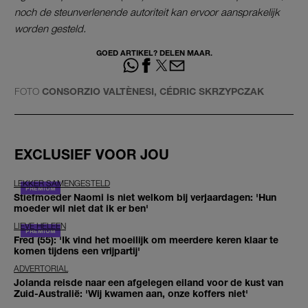
noch de steunverlenende autoriteit kan ervoor aansprakelijk
worden gesteld.
GOED ARTIKEL? DELEN MAAR.
FOTO
CONSORZIO VALTÈNESI, CÉDRIC SKRZYPCZAK
EXCLUSIEF VOOR JOU
LEKKER SAMENGESTELD
Stiefmoeder Naomi is niet welkom bij verjaardagen: 'Hun
moeder wil niet dat ik er ben'
LIEVE HELEEN
Fred (55): 'Ik vind het moeilijk om meerdere keren klaar te
komen tijdens een vrijpartij'
ADVERTORIAL
Jolanda reisde naar een afgelegen eiland voor de kust van
Zuid-Australië: 'Wij kwamen aan, onze koffers niet'