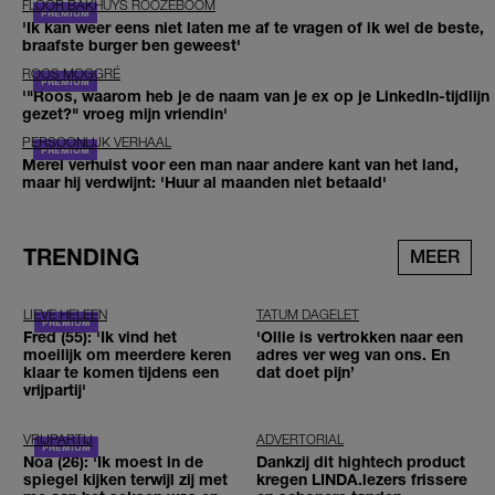
FLOOR BAKHUYS ROOZEBOOM
'Ik kan weer eens niet laten me af te vragen of ik wel de beste,
braafste burger ben geweest'
ROOS MOGGRÉ
'"Roos, waarom heb je de naam van je ex op je LinkedIn-tijdlijn
gezet?" vroeg mijn vriendin'
PERSOONLIJK VERHAAL
Merel verhuist voor een man naar andere kant van het land,
maar hij verdwijnt: 'Huur al maanden niet betaald'
TRENDING
MEER
LIEVE HELEEN
TATUM DAGELET
Fred (55): 'Ik vind het
'Ollie is vertrokken naar een
moeilijk om meerdere keren
adres ver weg van ons. En
klaar te komen tijdens een
dat doet pijn’
vrijpartij'
VRIJPARTIJ
ADVERTORIAL
Noa (26): 'Ik moest in de
Dankzij dit hightech product
spiegel kijken terwijl zij met
kregen LINDA.lezers frissere