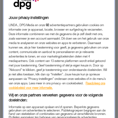
je hoe het wél moet.
Dat heeft alles te maken met een bijzonder keurlabel.
Jouw privacy-instellingen
LINDA., DPG Media en onze
92
advertentiepartners gebruiken cookies om
informatie over je apparaat, locatie, browser en surfgedrag te verzamelen.
ROSÉ IS MEER DAN KLEUR
Deze informatie combineren we met de gegevens die je zelf deelt met ons,
Tenzij je een echte wijnkenner bent, zul je dit ongetwijfeld
zoals wanneer je een account aanmaakt. Dit doen we om het gebruik van onze
media te analyseren en onze websites en apps te verbeteren. Daarnaast
herkennen. Er staat een etentje op de planning en je bent op
kunnen we, als je hier toestemming voor geeft, je gegevens gebruiken om onze
zoek naar een fles rosé. Om mee te nemen voor de gastheer-
content, communicatie en aanbod te personaliseren en je relevante
advertenties te tonen, en voor marketingdoeleinden delen met 4
of vrouw, of om bij jou thuis te serveren. Nadat je eindeloos
mediapartners. Ook content van 13 externe platformen wordt enkel getoond
naar het schap hebt staan staren, kies je uiteindelijk maar een
met jouw toestemming. Geef toestemming of stel je eigen keuze in. Door op
fles. Niet omdat je wéét dat het een exemplaar van hoge
"Akkoord" te klikken, geef je toestemming voor onderstaande doeleinden. Wil
je niet alles toestaan, klik dan op “Instellen”. Jouw keuze kun je opnieuw
kwaliteit is, maar puur omdat de kleur of het etiket je
aanpassen via “Privacy-instellingen” onderaan onze websites of in de menu’s
aanspreken. Dat kan beter.
van onze apps. Lees meer in ons privacy- en cookiebeleid.
Raadpleeg ons
cookiebeleid voor meer informatie.
Wij en onze partners verwerken gegevens voor de volgende
doeleinden:
Informatie op een apparaat opslaan en/of openen. Beperkte gegevens
gebruiken om advertenties te selecteren. Publieksgroepen begrijpen aan de
hand van statistieken of combinaties van gegevens uit verschillende bronnen.
Profielen aanmaken ten behoeve van gepersonaliseerde advertenties.