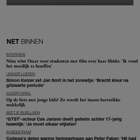
NET
BINNEN
INTERVIEW
Nina wint Oscar voor studenten met film over haar libido: 'Ik vond
het moeilijk te beseffen'
LEKKER LOEREN
Simon Keizer zet Jan Smit in het zonnetje: 'Bracht kleur na
gitzwarte periode'
ADVERTORIAL
Op de fiets met jonge kids? Zo wordt het ineens hartstikke
makkelijk
BEETJE BIJBLIJVEN
'GTST'-acteur Cas Jansen deelt geheim achter 17-jarig
huwelijk: 'Je moet elkaar vrijlaten'
IN MEMORIAM
Collega's delen warme herinneringen aan Peter Faber: 'Hij had