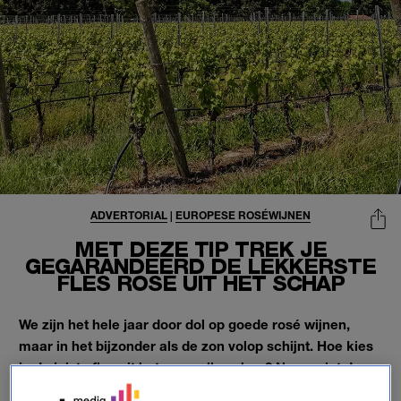
ADVERTORIAL
|
EUROPESE ROSÉWIJNEN
MET DEZE TIP TREK JE
GEGARANDEERD DE LEKKERSTE
FLES ROSÉ UIT HET SCHAP
We zijn het hele jaar door dol op goede rosé wijnen,
maar in het bijzonder als de zon
volop schijnt. Hoe kies
je
de juiste fles uit het
overvolle schap? Neen, niet door
alleen te kijken naar de kleur en het etiket. Wij vertellen