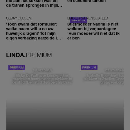
me aan het seksen was en
en schonere tanden
de tranen sprongen in mijn
ogen'
OLCAY GULSEN
LEKKER SAMENGESTELD
'Toen kwam dat formulier:
Stiefmoeder Naomi is niet
welke naam wilt u na uw
welkom bij verjaardagen:
huwelijk dragen? Tot mijn
'Hun moeder wil niet dat ik
eigen verbazing aarzelde ik
er ben'
geen moment'
LINDA.
PREMIUM
DE STAD VAN
DE STAD VAN
Elske DeWall over Leeuwarden,
Isabelle Boer deelt haar f
muziek en haar favoriete plekken in
plekken in Zwolle: 'Deze pl
de stad: 'Een stad die voelt als thuis'
graag verborgen'