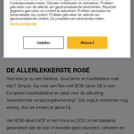
Contentprestaties meten. Diensten ontwikkelen en verbeteren. Profielen
gebruiken voor de selectie van gepersonaliseerde advertenties. Beperkte
gegevens gebruiken om content te selecteren. Profielen aanmaken ter
personalisatie van content. Profielen gebruiken ter selectie van
gepersonaliseerde content. De prestaties van advertenties meten.
Derde partijen lijst
Instellen
Akkoord
DE ALLERLEKKERSTE ROSÉ
Hoe kies je nu een lekkere, duurzame en kwalitatieve rosé
wijn? Simpel. Ga voor een fles met BOB-label. Dit is een
Europees kwaliteitslabel en staat voor de afkorting
‘beschermde oorsprongsbenaming’. Dat zegt je misschien nog
weinig, dus we praten je gauw bij.
Het BOB-label (AOP in het Frans en DOC in het Italiaans)
garandeert dat de wijn in kwestie geproduceerd, verwerkt en