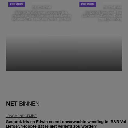
DE STAD VAN
DE STAD VAN
Elske DeWall over Leeuwarden,
Isabelle Boer deelt haar f
muziek en haar favoriete plekken in
plekken in Zwolle: 'Deze pl
de stad: 'Een stad die voelt als thuis'
graag verborgen'
NET
BINNEN
FRAGMENT GEMIST
Gesprek Iris en Edwin neemt onverwachte wending in 'B&B Vol
Liefde': 'Hoopte dat je niet verliefd zou worden'