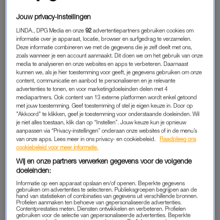
kantoor en een bijkeuken of berging. In de bijkeuken vind je
Jouw privacy-instellingen
een stookruimte en nóg een werkplaats. Als je doorloopt
ontdek je iets wat je niet in een doorsnee woning tegenkomt:
LINDA., DPG Media en onze
92
advertentiepartners gebruiken cookies om
informatie over je apparaat, locatie, browser en surfgedrag te verzamelen.
een enorme loods. Deze loods heeft welgeteld een hoogte van
Deze informatie combineren we met de gegevens die je zelf deelt met ons,
ongeveer 6,5 meter. Of je nu droomt van je eigen studio,
zoals wanneer je een account aanmaakt. Dit doen we om het gebruik van onze
media te analyseren en onze websites en apps te verbeteren. Daarnaast
werkplaats of zelfs mini-fabriek:
het kan hier
in Fryslân.
kunnen we, als je hier toestemming voor geeft, je gegevens gebruiken om onze
content, communicatie en aanbod te personaliseren en je relevante
Er zit niet alleen een loods verborgen in dit grote pand, er is
advertenties te tonen, en voor marketingdoeleinden delen met 4
mediapartners. Ook content van 13 externe platformen wordt enkel getoond
ook nog
een sauna
te vinden. Altijd fijn na een hele lange dag
met jouw toestemming. Geef toestemming of stel je eigen keuze in. Door op
zwoegen in de grote werkruimte.
"Akkoord" te klikken, geef je toestemming voor onderstaande doeleinden. Wil
je niet alles toestaan, klik dan op “Instellen”. Jouw keuze kun je opnieuw
aanpassen via “Privacy-instellingen” onderaan onze websites of in de menu’s
van onze apps. Lees meer in ons privacy- en cookiebeleid.
Raadpleeg ons
cookiebeleid voor meer informatie.
Wij en onze partners verwerken gegevens voor de volgende
doeleinden:
Informatie op een apparaat opslaan en/of openen. Beperkte gegevens
gebruiken om advertenties te selecteren. Publieksgroepen begrijpen aan de
hand van statistieken of combinaties van gegevens uit verschillende bronnen.
Profielen aanmaken ten behoeve van gepersonaliseerde advertenties.
Contentprestaties meten. Diensten ontwikkelen en verbeteren. Profielen
gebruiken voor de selectie van gepersonaliseerde advertenties. Beperkte