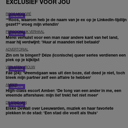
EXCLUSIEF VOOR JOU
ROOS MOGGRÉ
'"Roos, waarom heb je de naam van je ex op je LinkedIn-tijdlijn
gezet?" vroeg mijn vriendin'
PERSOONLIJK VERHAAL
Merel verhuist voor een man naar andere kant van het land,
maar hij verdwijnt: 'Huur al maanden niet betaald'
ADVERTORIAL
Zin om te bingen? Déze (iconische) queer series verdienen een
plek op je kijklijst
VERLATEN VROUW
Fae (24): 'Vreemdgaan was uit den boze, dat deed je niet, toch
bleek mijn partner zelf een affaire te hebben'
AMBER
High-class escort Amber: 'De tong van een ander in me, een
vreemde aftershave: mijn lief trekt het niet meer'
DE STAD VAN
Elske DeWall over Leeuwarden, muziek en haar favoriete
plekken in de stad: 'Een stad die voelt als thuis'