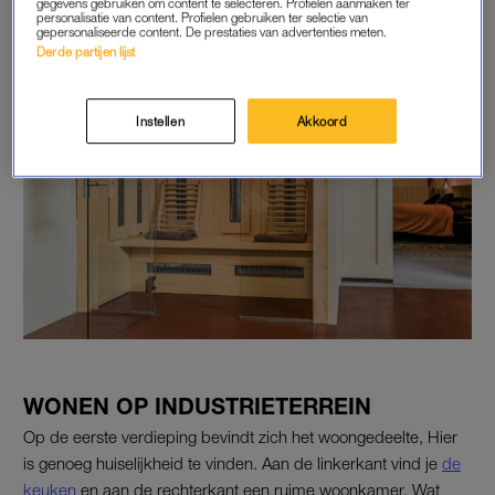
gegevens gebruiken om content te selecteren. Profielen aanmaken ter
personalisatie van content. Profielen gebruiken ter selectie van
gepersonaliseerde content. De prestaties van advertenties meten.
Derde partijen lijst
Instellen
Akkoord
WONEN OP INDUSTRIETERREIN
Op de eerste verdieping bevindt zich het woongedeelte, Hier
is genoeg huiselijkheid te vinden. Aan de linkerkant vind je
de
keuken
en aan de rechterkant een ruime woonkamer. Wat