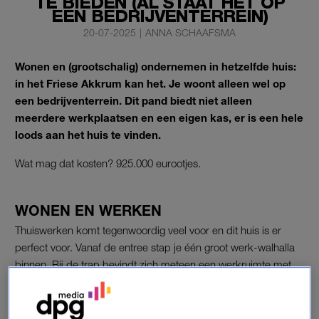
TE BIEDEN (AL STAAT HET OP
EEN BEDRIJVENTERREIN)
20-07-2025
|
ANNA SCHAAFSMA
Wonen en (grootschalig) ondernemen in hetzelfde huis:
in het Friese Akkrum kan het. Je woont alleen wel op
een bedrijventerrein. Dit pand biedt niet alleen
meerdere werkplaatsen en een eigen kas, er is een hele
loods aan het huis te vinden.
Wat mag dat kosten? 925.000 eurootjes.
WONEN EN WERKEN
Thuiswerken komt tegenwoordig veel voor en dit huis is er
perfect voor. Vanaf de entree stap je één groot werk-walhalla
binnen. Bij de trap bevindt zich meteen een werkruimte met
nog een zitgedeelte.
Verder kom je nog meer ruimtes tegen: drie slaapkamers, een