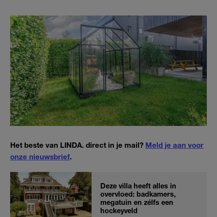
Het beste van LINDA. direct in je mail?
Meld je aan voor
onze nieuwsbrief
.
Deze villa heeft alles in
overvloed: badkamers,
megatuin en zélfs een
hockeyveld