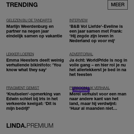
TRENDING
MEER
GELEZEN BIJ DE TANDARTS
INTERVIEW
Marlijn Weerdenburg en
'B&B Vol Liefde'-Eveline is
partner na negen jaar
een jaar samen met Frank:
eindelijk samen op vakantie
'Hij zegde zijn leven in
Nederland op voor mij'
LEKKER LOEREN
ADVERTORIAL
Emma Heesters deelt weinig
Ja écht: WorldPride is nog in
verhullende bikinifoto: 'You
volle gang – en hier rol je nu
know what they say'
het allerlekkerst je bed in na
het feesten
FRAGMENT GEMIST
PERSOONLIJK VERHAAL
'Knutselen'-opmerking van
Merel verhuist voor een man
Edwin schiet bij Iris in het
naar andere kant van het
verkeerde keelgat: 'Dit is
land, maar hij verdwijnt:
mijn bedrijf'
'Huur al maanden niet
betaald'
LINDA.
PREMIUM